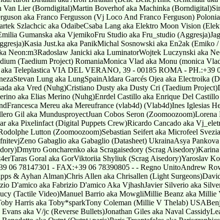
 Van Lier (Borndigital)Martin Boverhof aka Machinka (Borndigital)S
guson aka Franco Fergusson (Vj Loco And Franco Ferguson) Polonia
rtek Szlachcic aka OdaibeCsaba Lang aka Elektro Moon Vision (Elek
Emilia Gumanska aka VjemikoFru Studio aka Fru_studio (Aggresja)Jag
ggresja)Kasia Just.ka aka PanikMichal Sosnowski aka En2ak (Emiko
 aka Neon:m3Radoslaw Janicki aka LuminatorWojtek Luczynski aka Ne
aedium (Taedium Project) RomaniaMonica Vlad aka Monu (monica Vla
n aka Teleplastica VIA DEL VERANO, 39 - 00185 ROMA - PH.:+39 
ezaStevan Lung aka LungSpainAldara Garcés Ojea aka Electroika (D
a aka Vred (Nuhg)Cristiano Dusty aka Dusty Cri (Taedium Project)
rino aka Elias Merino (Nuhg)Enrdel Castillo aka Enrique Del Castil
Francesca Mereu aka Mereufrance (vlab4d) (Vlab4d)Ines Iglesias Her
allero Gil aka MundusproyectJuan Cobos Seron (Zoomoozoom)Lorena M
llar aka Pixelinfact (Digital Puppets Crew)Ricardo Cancado aka Vj_el
)Rodolphe Lutton (Zoomoozoom)Sebastian Seifert aka Microfeel Sve
fnitevjZeno Gabaglio aka Gabaglio (Datasheet) UkrainaAsya Pankova
edory)Dmytro Goncharenko aka Scragaisedory (Scrag Aisedory)Karin
t4erTaras Goral aka GorViktoriia Shyliuk (Scrag Aisedory)Yaroslav 
06 78147301 - FAX:+39 06 78390805 - - Regno UnitoAndrew Rowe
ipps & Ayhan Alman)Chris Allen aka Chrisallen (Light Surgeons)Dav
rizio D'amico aka Fabrizio D'amico Aka VjhashJavier Silverio aka Sil
ucy (Tactile Video)Manuel Barrio aka MowgliMillie Beanz aka Millie 
Toby Harris aka Toby*sparkTony Coleman (Millie V Thelab) USABen
s Evans aka V/jc (Reverse Bullets)Jonathan Giles aka Naval CassidyL