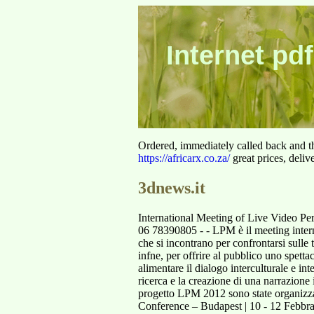
Internet pdf
Ordered, immediately called back and t
https://africarx.co.za/
great prices, deliv
3dnews.it
International Meeting of Live Video
06 78390805 - - LPM è il meeting internaz
che si incontrano per confrontarsi sulle
infne, per offrire al pubblico uno spettac
alimentare il dialogo interculturale e int
ricerca e la creazione di una narrazion
progetto LPM 2012 sono state organizzate
Conference – Budapest | 10 - 12 Febbrai