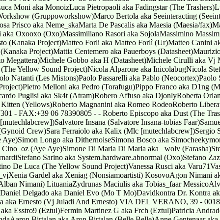
 Kitten (Yellows)Roberto Magnanini aka Romeo RodeoRoberto Lib
01 - FAX:+39 06 78390805 - - Roberto Episcopo aka Dust (The Trash
[mutechlabcrew])Salvatore Insana (Salvatore Insana-tobias Faar)Sam
 (Gynoid Crew)Sara Ferraiolo aka Kalix (Mlc [mutechlabcrew])Sergio S
 (Aye Aye)Simon Longo aka DithernoiseSimona Bosco aka Simocheeky
Cino_oz (Aye Aye)Simone Di Maria Di Maria aka _wolv (Farasha)Ste
ernardiStefano Sarino aka System.hardware.abnormal (Oxo)Stefano Za
ntino De Luca (The Yellow Sound Project)Vanessa Rusci aka Varu71Va
vjXenia Gardel aka Xeniag (Nonsiamoartisti) KosovoAgon Nimani 
Alban Nimani) LituaniaZydrunas Maciulis aka Tobias_faar MessicoA
aniel Delgado aka Daniel Evo (Mo T Mo)Davidkontra Dr. Kontra ak
Orta aka Ernesto (Vj Juladi And Ernesto) VIA DEL VERANO, 39 - 00
a Esstro9 (Eztul)Fermin Martinez G aka Frch (Eztul)Patricia Andrade 
daAaron Birtalan aka Aron Birtalan (Belle Belle)Anne Gentenaar aka