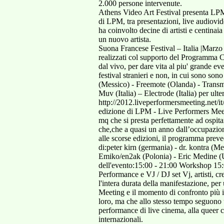
2.000 persone intervenute.
Athens Video Art Festival presenta LPM
di LPM, tra presentazioni, live audiov
ha coinvolto decine di artisti e centina
un nuovo artista.
Suona Francese Festival – Italia |Marz
realizzati col supporto del Programma C
dal vivo, per dare vita al piu' grande ev
festival stranieri e non, in cui sono son
(Messico) - Freemote (Olanda) - Transme
Muv (Italia) – Electrode (Italia) per ult
http://2012.liveperformersmeeting.n
edizione di LPM - Live Performers Meet
mq che si presta perfettamente ad ospit
che,che a quasi un anno dall’occupazione
alle scorse edizioni, il programma preved
di:peter kirn (germania) - dr. kontra 
Emiko/en2ak (Polonia) - Eric Medine 
dell'evento:15:00 - 21:00 Workshop 15:0
Performance e VJ / DJ set Vj, artisti, cr
l'intera durata della manifestazione, p
Meeting e il momento di confronto più in
loro, ma che allo stesso tempo seguono u
performance di live cinema, alla queer cu
internazionali.