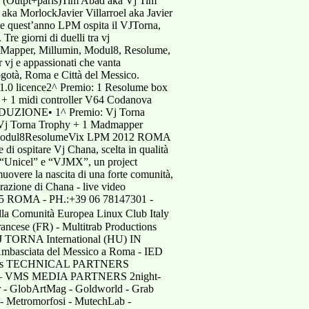
cs (Outpt+paris)Tim Abad aka Vj Tim
a MorlockJavier Villarroel aka Javier
uest’anno LPM ospita il VJTorna,
re giorni di duelli tra vj
 MadMapper, Millumin, Modul8, Resolume,
 vj e appassionati che vanta
Bogotà, Roma e Città del Messico.
.0 licence2^ Premio: 1 Resolume box
 + 1 midi controller V64 Codanova
PRODUZIONE• 1^ Premio: Vj Torna
 Vj Torna Trophy + 1 Madmapper
uminModul8ResolumeVix LPM 2012 ROMA
di ospitare Vj Chana, scelta in qualità
ive “Unicel” e “VJMX”, un project
muovere la nascita di una forte comunità,
orazione di Chana - live video
85 ROMA - PH.:+39 06 78147301 -
a Comunità Europea Linux Club Italy
rancese (FR) - Multitrab Productions
VJ TORNA International (HU) IN
asciata del Messico a Roma - IED
rvantes TECHNICAL PARTNERS
xix – VMS MEDIA PARTNERS 2night-
er - GlobArtMag - Goldworld - Grab
! - Metromorfosi - MutechLab -