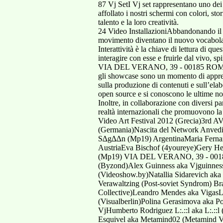
87 Vj SetI Vj set rappresentano uno dei
affollato i nostri schermi con colori, sto
talento e la loro creatività.
24 Video InstallazioniAbbandonando il pa
movimento diventano il nuovo vocabolari
Interattività è la chiave di lettura di q
interagire con esse e fruirle dal vivo, s
VIA DEL VERANO, 39 - 00185 ROMA - 
gli showcase sono un momento di apprendi
sulla produzione di contenuti e sull’elab
open source e si conoscono le ultime nov
Inoltre, in collaborazione con diversi partner esteri, sono previsti una serie di incontri, fnalizzati a diffondere la conoscenza e lo scambio culturale tra le realtà internazionali che promuovono la cultura del live video nel mondo: a union for vjs?: open discussion and interactive showcase (Australia)Athens Video Art Festival 2012 (Grecia)3rd AVNode Meeting (Europe)Av Playground (Austria)Le Collagiste (Francia)How vvvv gave birth to NODE (Germania)Nascita del Network Anvedi (Italia)Scope Interview Session (Germania)Vj Centrum Showcase (Ungheria) Antigua Victor Mazon aka S∆g∆∆n (Mp19) ArgentinaMaria Fernanda Jaramillo aka Vj Maria Jaramillo AustraliaJemma Woolmore aka Jem The MisftLise Couchet aka Vj Inxile AustriaEva Bischof (4youreye)Gery Herlbauer Herlbauer aka Gery Herlbauer (4youreye)Mandy Mozart Repubblica Azerbaijan Pablo Gallo aka Vmg (Mp19) VIA DEL VERANO, 39 - 00185 ROMA - PH.:+39 06 78147301 - FAX:+39 06 78390805 - - BielorussiaAlena Artsiukhova aka Aityz (Byzond)Alex Guinness aka Vjguinness (Videoshow.by)Alexei De BronheErrka Brainless aka Errka (Videoshow.by)Natallia Yurkevich aka Teddigirl (Videoshow.by)Natallia Sidarevich aka Nata (Videoshow.by)Philipp Morozow aka WearbearTimur Reizis aka 1tamerlan1Vera Antipova aka Verawaltzing (Post-soviet Syndrom) BrasileBruno Bez aka 3 E ZEdmosh Salmen aka EdmoshLeandro Teixeira aka Leobug (Hyenas Collective)Leandro Mendes aka VigasLuciano Rocha (Hyenas Collective)Vinícius Luz aka Vj Vinícius Luz BulgariaMarianna Perianova aka Yagama (Visualberlin)Polina Gerasimova aka PoliVladislav Iliev aka Phormatik Visual Lab ColombiaAlexander Guther aka AlxFredy Arias aka Fred VjHumberto Rodriguez L:.::l aka L:.::l (X-tractor)Laura Ramirez aka Optika Vj Costa RicaAbraham Soria aka Metamind01 (Metamind Visual)Diego Esquivel aka Metamind02 (Metamind Visual) Repubblica CecaNicola Pavone aka Vj Luper (Hybrid Tomato)Ruda FilkÃ¡sz aka Vjdody FranciaAurelien Huyghe aka Throwup (Throw Up)Benjamin Huyghe aka Throwdown (Throw Up)Bodino Philippe aka Schultz (Vdrey Feat. Schultz) VIA DEL VERANO, 39 - 00185 ROMA - PH.:+39 06 78147301 - FAX:+39 06 78390805 - - Bruce Lane Batchass aka BatchassCésar Therou-darmon aka Seezr (Codanova)Drey Vdrey aka Vdrey (Vdrey Feat. Schultz)Jana Viirmaa (Dimanche Rouge)Jean Puibaraud aka MicroscopuleJen Reed (Dimanche Rouge)Karina Leturque aka Karina Junk Food (Junk Food)Laurent Montoya aka Lecollagiste (Codanova)Laurent Mendy Fox aka Misterx (Batchass)Margot Lançon Margot Lançon aka EchovisuelleOpie Boero Imwinkelried (Dimanche Rouge)Philippe Chaurand aka AnomeThomas Castel aka Tom Junk Food (Junk Food)Vj Deadpixel Deadpixel aka Deadpixel (Batchass)Y