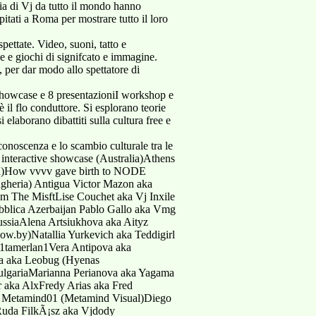
ia di Vj da tutto il mondo hanno
pitati a Roma per mostrare tutto il loro
pettate. Video, suoni, tatto e
e e giochi di signifcato e immagine.
, per dar modo allo spettatore di
.
case e 8 presentazioniI workshop e
il flo conduttore. Si esplorano teorie
elaborano dibattiti sulla cultura free e
tiFred Ernesto Maida aka Ernsto (Neocortex)Fulvio Rifuggio aka Omoklasta (Complessino Omovazka)Fulvio Panunzio aka F77 (The Yellow Sound Project)Gaetano Zaccaria aka Zgurt (The Trashers)Gerardo Marmo aka C_luster (C_luster&salt')Gerry Comito aka Gerruzz (Datasheet)Giacomo Ancillotto (Vj Loco And Franco Ferguson)Giacomo Orondini aka Re (Oxo)Giacomo De Luca aka Omino69Gianluca Cillo aka Pan Optik (Kanaka Project)Gianluca Natanti (Les Mistons)Gianluca Susi aka Elki (Seeinteracting)Gianni Mastronardi aka Unz.snuGianpiero Morgese (The Yellow Sound Project)Gigi Calabro aka Gigi (Complessino Omovazka)Giordana Fioravanti aka Miss LoonyGiorgio Alloatti aka Moo' Lfz (Yellows)Giovanni Costantini aka Master In Sonic Arts (Massimiliano Todisco)Giuliano Scarola (The Yellow Sound Project)Giulio Pernice aka Viniciolindo82 (Aye Aye)Giuseppe Guariniello aka Vjmutech (Mlc [mutechlabcrew])Hatori YumiHenry Cook aka Vj LocoIsaura Cermignani aka EscrauvaIvan Re aka ErinavIvan Giovannetti aka Killan (Lab9)Jacopo Zangrilli aka Visualjack (Vga For Breakfast)Jacopo Di Crescenzo aka JacopsenJacopo Dall'agnol aka Jdallagnol (Nonsiamoartisti) VIA DEL VERANO, 39 - 00185 ROMA - PH.:+39 06 78147301 - FAX:+39 06 78390805 - - Leila Bahlouri aka LeilaLidia Ravviso aka Rednikita (Gynoid Crew)Lilith Primavera (Gynoid Crew)Luca Moni aka MonoizLuca Pietropaoli aka Fadingstar (The Trashers)Luca Pulvirenti aka Deepsheet (Hybrid Tomato)Manuel Buscemi aka Gruppo Workshow (Gruppoworkshow)Marco Bertola aka Seeinteracting (Seeinteracting)Marco Perini aka Narco (Lab9)Maria Pia Rizzo aka MapiMariarosa Prisco aka Neme_skaMarta De Pascalis aka Maesia (Maesia/fax)Massimiliano Brunno aka Zù Massimo (Vga For Breakfast)Massimiliano Amati aka Oxooxo (Oxo)Massimiliano Rasori aka SojolaMassimino Massimino aka Sonic Visioner (Electrode)Massimo Ragusa aka Vjonesto (Kanaka Project)Matteo Forli aka Matteo Forlì (Ur)Matteo Canini aka Megattera (Progetto Megattera)Matteo Martignoni aka Grav (Kanaka Project)Mattia Centemero aka Pauerboys (Datasheet)Maurizio ProchiloMauro Sciaccaluga (Ur)Micaela Bechini aka _mica (Progetto Megattera)Michele Gobbo aka H (Datasheet)Michele Cirulli aka Vj Miko (patchwork Video Crew)Nicola Saponaro aka SapolabNicola Monopoli (The Yellow Sound Project)Nicola Alparone aka InicolabugNicola Stefano Santomauro aka Stv (Lab9)Omar Eisa aka Omareox (Visualreloadrmx)Paolo Natanti (Les Mistons)Paolo Passarelli aka Pablo (Neocortex)Paolo Scoppola aka PaoloscoppolaPiero Iapicca aka Hardtopronounce (Kanaka Project)Pietro Melloni aka Pedro (Torafugu)Pippo Franco aka D1ng (More*tv*v)Plus Ensure aka