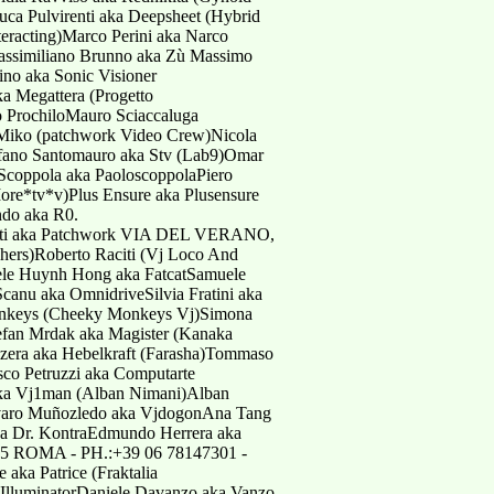
erati aka Patchwork VIA DEL VERANO,
ers)Roberto Raciti (Vj Loco And
uele Huynh Hong aka FatcatSamuele
canu aka OmnidriveSilvia Fratini aka
monkeys (Cheeky Monkeys Vj)Simona
fan Mrdak aka Magister (Kanaka
zzera aka Hebelkraft (Farasha)Tommaso
sco Petruzzi aka Computarte
aka Vj1man (Alban Nimani)Alban
lvaro Muñozledo aka VjdogonAna Tang
a Dr. KontraEdmundo Herrera aka
185 ROMA - PH.:+39 06 78147301 -
aka Patrice (Fraktalia
 IlluminatorDaniele Davanzo aka Vanzo