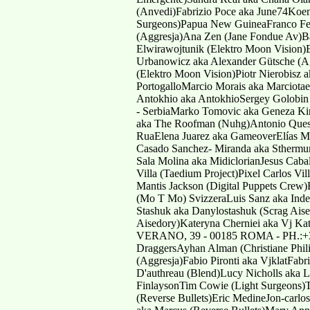
(Anvedi)Fabrizio Poce aka June74Koen
Surgeons)Papua New GuineaFranco Fer
(Aggresja)Ana Zen (Jane Fondue Av)Ba
Elwirawojtunik (Elektro Moon Vision)
Urbanowicz aka Alexander Gütsche (A
(Elektro Moon Vision)Piotr Nierobisz
PortogalloMarcio Morais aka Marciot
Antokhio aka AntokhioSergey Golobi
- SerbiaMarko Tomovic aka Geneza Kin
aka The Roofman (Nuhg)Antonio Quesad
RuaElena Juarez aka GameoverElías Me
Casado Sanchez- Miranda aka Sthermund
Sala Molina aka MidiclorianJesus Cab
Villa (Taedium Project)Pixel Carlos Vi
Mantis Jackson (Digital Puppets Crew
(Mo T Mo) SvizzeraLuis Sanz aka Inde
Stashuk aka Danylostashuk (Scrag Ais
Aisedory)Kateryna Cherniei aka Vj Ka
VERANO, 39 - 00185 ROMA - PH.:+39 
DraggersAyhan Alman (Christiane Phil
(Aggresja)Fabio Pironti aka VjklatFab
D'authreau (Blend)Lucy Nicholls aka L
FinlaysonTim Cowie (Light Surgeons)
(Reverse Bullets)Eric MedineJon-carlo