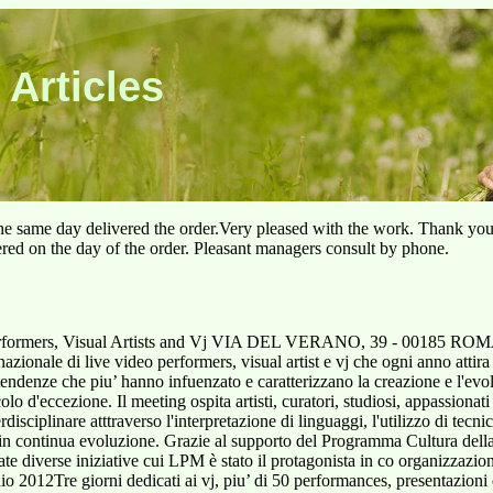
 Articles
he same day delivered the order.Very pleased with the work. Thank yo
ered on the day of the order. Pleasant managers consult by phone.
 Performers, Visual Artists and Vj VIA DEL VERANO, 39 - 00185 RO
ionale di live video performers, visual artist e vj che ogni anno attira c
 tendenze che piu’ hanno infuenzato e caratterizzano la creazione e l'evo
olo d'eccezione. Il meeting ospita artisti, curatori, studiosi, appassionati
erdisciplinare atttraverso l'interpretazione di linguaggi, l'utilizzo di tecn
e in continua evoluzione. Grazie al supporto del Programma Cultura del
 diverse iniziative cui LPM è stato il protagonista in co organizzazione
o 2012Tre giorni dedicati ai vj, piu’ di 50 performances, presentazioni