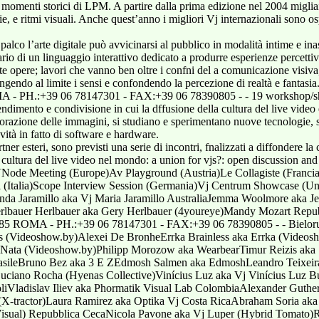
 momenti storici di LPM. A partire dalla prima edizione nel 2004 miglia
rie, e ritmi visuali. Anche quest’anno i migliori Vj internazionali sono os
lco l’arte digitale può avvicinarsi al pubblico in modalità intime e inas
o di un linguaggio interattivo dedicato a produrre esperienze percettiv
ueste opere; lavori che vanno ben oltre i confni del a comunicazione visiva
pingendo al limite i sensi e confondendo la percezione di realtà e fantasia
PH.:+39 06 78147301 - FAX:+39 06 78390805 - - 19 workshop/show
mento e condivisione in cui la dffusione della cultura del live video è 
orazione delle immagini, si studiano e sperimentano nuove tecnologie, si 
ità in fatto di software e hardware.
ang Yang aka Lei YangZaderatzky Thomas aka Thomas Zaderatzky GermaniaAlex Corbi (Scope Sessions)Alexander Guther aka AlxAnja Abele aka Institut Orange (Emily Triplehead)Annika Labrenz aka Traum_a (X-tractor)Cell InfadelChristian Sonntag aka Chrs Smthng (Scope Sessions)Christiane Philipps (Christiane Philipps & Ayhan Alman)David Bruell aka David Brüll (Node Forum For Digital Arts)Dilini Chrystebel Keethapongalan aka Das Gloeckchen (Emily Triplehead)Elke Radtke aka Juladi (Vj Juladi And Ernesto)Fred Bordfeld aka Fred (Visualberlin)Janina Schlichte aka Space+-Jeanne Charlotte Vogt Vogt aka Jeanne Charlotte Vogt (Node Forum For Digital Arts)Johannes Scherg aka Node Forum For Digital Arts (Node Forum For Digital Arts)Kiritan Flux Flux aka Kiritanfux (Scope Sessions)Lewis D. Nelson aka DevoMalte Steiner aka NotstandskomiteeMauritius Seeger aka Dr.moNick HoppnerNorbert Schoder aka Herr Schoder Von Schallbild (Schallbild Vs. Patrique Piquetero)Patrick Schmid aka Patrique Piquetero (Schallbild Vs. Patrique Piquetero)Peter KirnPeters Stephanie aka Lynx De Luxe (Emily Triplehead)Rj Fischer aka HexlerRosa Teixidor Teixidor aka Rosa TeixidorSilke Müller aka Eklis Rellüm (Scope Sessions)Tama Sumo VIA DEL VERANO, 39 - 00185 ROMA - PH.:+39 06 78147301 - FAX:+39 06 78390805 - - Valerie-francoise Vogt aka Valerie Vogt (Node Forum For Digital Arts) GreciaAfroditi Bitzouni aka Bii (Pause ||)Andreas Karaoulanis aka AdrereAndreas Karaoulanis aka Bestbefore (Unu)Antonis Anissegos aka Unu (Best Before Unu)George Xesternos aka Moman (Pause ||)Katerina Liana aka Kukuland (Unu)Sotiris Iliadis (Athens Video Art Festival)Spyros Koudounas aka S.bell (Pause ||)Stavros Kottas aka Stavros (Pause ||)Yorgos Bakalos aka YorgosZoi Kolatou aka Zoi (Pause ||) UngheriaAndrea Sztojánovits aka Nano (Crystalseals)Anna Rubi aka Rubi (Exlex)Bence Nagy aka Bencenagy (Belle Belle)Csaba Lang aka Elektro Moon Vision (Elektro Moon Vision)Daniel Feles aka Belle Belle (Belle Belle)Daniel Besnyo aka Besnyodani (Exlex)Daniel Szalai aka DigitalistikDaniel Feles aka Dfeles (Belle Belle)David Mórász aka Micro.dGabor Borosi aka Kibu (Crystalseals)Juli Laczko aka Vj Flashy (Loopé)Julia Halasz aka Szaxitaxi (Pussies On Wire)Mátyás Kálmán aka Mao (Exlex)Nora Lengyel aka Luchanor (Pussies On Wire)Reka HarsanyiTamas NagyTamas Herczeg aka Bios (Exlex)Vargasz Abolcs aka VargaszVj Centrum Budapest crew IrlandaPaul Power aka EnfpvisualsPaul O'donoghue aka Ocusonic VIA DEL VERANO, 39 - 00185 ROMA - PH.:+39 06 78147301 - FAX:+39 06 78390805 - - Adriana Gallaro aka Ninagallarx (Atram)Alberto Piccinni aka Vazca (Complessino Omovazka)Ales Loc aka AleslocAlessandra Ballarini (Les Mistons)Alessandro Peiretti aka Alex Stirner (Yellows)Alessandro Galli aka Longo (Lab9)Alessio Vitali aka VitalisticAlfonso Vastola aka StilletAndrea Camerino aka AndypopAndrea Criscione aka KriffAndrea Paduano (Mlc [mutechlabcrew])Andrea Rocca aka Ndre (Neocortex)Andrea Maioli aka Tslproject (Kanaka Project)Andrea Ferrari (Ur)Andrea Reverberi aka Torafugu (Torafugu)Andrea Familari aka Fax (Maesia/fax)Andrea Nicoletti aka Ashtech (Vga For Breakfast)Angelo Olivieri (Vj Loco And Franco Ferguson)Antonio Moncelsi aka Lucio Badtaste (Oxo)Arianna Degni aka Xxena (Dbpit & Xxena)Brankojr Lds aka BrankoloCarlo Infante (Urban Experience)Carmine Masiello aka KleinCarmine Spizuoco aka SpikcellColette Baraldi aka CollybaCristiano Correddu aka KoremanvisualCristina Micheletti aka Cheeky Monkeys (Cheeky Monkeys Vj)Dalila Damico aka DalifaDamiano Saltarelli aka Salt (C_luster&salt')Daniele Marchitelli aka 081 (Electrode)Daniele Penna aka TakehikoDavide Di CamilloDavide Gomba aka Allume (Inanimals)Davide Marinucci aka Tadhboy (Kanaka Project)Davide Coluzzi aka DazDeborah Rossetto aka Deb (Nonsiamoartisti)Diego Glikman aka KlipmanEdoardo Olivetto aka Edohard (Neocortex)Elena Vairani aka Vjlola (Inanimals)Enzo Varriale aka ZenoEugenio Degli Innocenti aka Gotudedisco (Lab9)Fabiano Bellisario aka Kooter (Visualcircus Dvision)Fabio Anile aka EterogeneoFabio Alvino aka Oniride ([on]iride)Fabio Angelini aka Designhardkore (Drastic Beat) VIA DEL VERANO, 39 - 00185 ROMA - PH.:+39 06 78147301 - FAX:+39 06 78390805 - - Fabrizio De Santis aka Zeromenozero (Visualcircus Dvision)Federica Mason aka GistoFederico Ortica aka Mac_dFederico Esposito (Ur)Ferdinando Manetta aka Fernandez Manetta (Hybrid Tomato)Filippo Paolini aka OkapiFlavio Rivabella aka Dbpit (Dbpit & Xxena)Flavio Rivabella aka Dbpit & Xxena (Dbpit & Xxena)Flavio Costa aka Flaviar (More*tv*v)Francesca Gollo aka Frah (Aye Aye)Francesca Fini aka FrancescafniFrancesco Sarcone aka Sarc:o (Torafugu)Francesco Fantoni aka LpmtFrancesco Iezzi aka FrankFrancesco De Luca aka Toyboy (Zombiebrothers)Francesco Rosati aka Franz Rosa