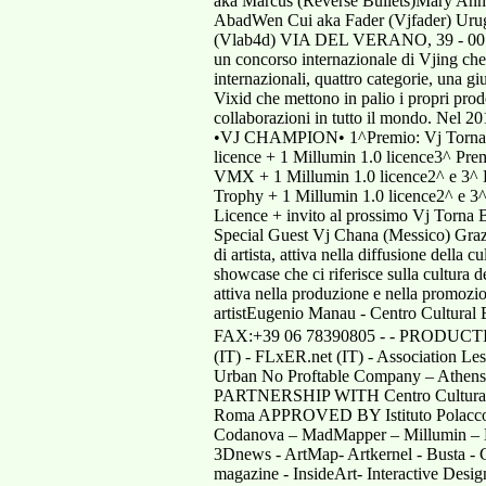
aka Marcus (Reverse Bullets)Mary Ann 
AbadWen Cui aka Fader (Vjfader) Urug
(Vlab4d) VIA DEL VERANO, 39 - 0018
un concorso internazionale di Vjing che 
internazionali, quattro categorie, una
Vixid che mettono in palio i propri pro
collaborazioni in tutto il mondo. Nel 2
•VJ CHAMPION• 1^Premio: Vj Torna Tr
licence + 1 Millumin 1.0 licence3^ Pr
VMX + 1 Millumin 1.0 licence2^ e 3^
Trophy + 1 Millumin 1.0 licence2^ e
Licence + invito al prossimo Vj Tor
Special Guest Vj Chana (Messico) Grazie
di artista, attiva nella diffusione della
showcase che ci riferisce sulla cultura 
attiva nella produzione e nella promozio
artistEugenio Manau - Centro Cultu
FAX:+39 06 78390805 - - PRODUCTION 
(IT) - FLxER.net (IT) - Association Les
Urban No Proftable Company – Athens 
PARTNERSHIP WITH Centro Cultural 
Roma APPROVED BY Istituto Polacco 
Codanova – MadMapper – Millumin –
3Dnews - ArtMap- Artkernel - Busta - 
magazine - InsideArt- Interactive Desi