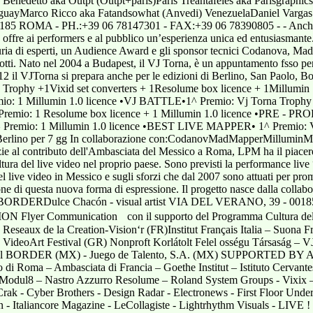
Benedetto aka Outpt (Outpt+paris)Paris Treantafeles aka Parisgraphi
uayMarco Ricco aka Fatandsowhat (Anvedi) VenezuelaDaniel Vargas ak
5 ROMA - PH.:+39 06 78147301 - FAX:+39 06 78390805 - - Anche q
offre ai performers e al pubblico un’esperienza unica ed entusiasmante. T
 giuria di esperti, un Audience Award e gli sponsor tecnici Codanova,
dotti. Nato nel 2004 a Budapest, il VJ Torna, è un appuntamento fsso per
012 il VJTorna si prepara anche per le edizioni di Berlino, San Paolo, 
ophy +1Vixid set converters + 1Resolume box licence + 1Millumin 1
emio: 1 Millumin 1.0 licence •VJ BATTLE•1^ Premio: Vj Torna Trophy
 Premio: 1 Resolume box licence + 1 Millumin 1.0 licence •PRE - 
 3^ Premio: 1 Millumin 1.0 licence •BEST LIVE MAPPER• 1^ Premio:
na Berlino per 7 gg In collaborazione con:CodanovMadMapperMill
 al contributo dell'Ambasciata del Messico a Roma, LPM ha il piacere 
 cultura del live video nel proprio paese. Sono previsti la performance l
del live video in Messico e sugli sforzi che dal 2007 sono attuati per pro
ne di questa nuova forma di espressione. Il progetto nasce dalla collab
ral BORDERDulce Chacón - visual artist VIA DEL VERANO, 39 - 001
Flyer Communication con il supporto del Programma Cultura dell
 Reseaux de la Creation-Vision‘r (FR)Institut Français Italia – Suona F
VideoArt Festival (GR) Nonproft Korlátolt Felel osségu Társaság – 
BORDER (MX) - Juego de Talento, S.A. (MX) SUPPORTED BY Amb
di Roma – Ambasciata di Francia – Goethe Institut – Istituto Ce
 Modul8 – Nastro Azzurro Resolume – Roland System Groups - Vi
Crak - Cyber Brothers - Design Radar - Electronews - First Floor Und
gn - Italiancore Magazine - LeCollagiste - Lightrhythm Visuals - LIVE 