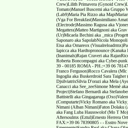
Roberta Boncompagni aka Cyber-punk
39 - 00185 ROMA - PH.:+39 06 781473
Franco Ferguson)Rocco Cavalera (Mlc 
Ingoglia aka Buskerdroid Sara Taigher
DjsilviatrixSilvia D'orazi aka Mela
Canacci aka See_zeeSimone Memè aka 
Project)Stefano Bernardi aka Stefanob
Battistelli aka Gingagaruga (Oxo)Vale
(Computarte)Vicky Romano aka Vicky_
Nimani (Alban Nimani)Faton Dolaku (
aka Fang Luba Hausswolof (Mo T Mo)D
Aftersoulmx (Eztul)Ernesto Herrera 
FAX:+39 06 78390805 - - Esstro Nove ak
Emergente)Sandra Real aka Chana Olan