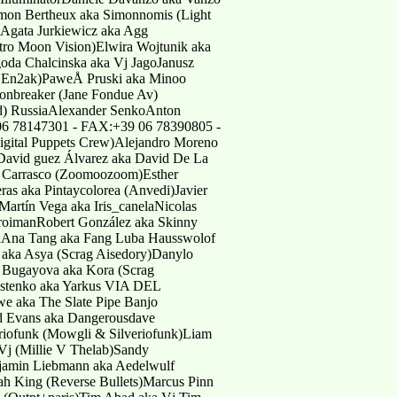
imon Bertheux aka Simonnomis (Light
Agata Jurkiewicz aka Agg
tro Moon Vision)Elwira Wojtunik aka
oda Chalcinska aka Vj JagoJanusz
 / En2ak)PaweÅ Pruski aka Minoo
onbreaker (Jane Fondue Av)
d) RussiaAlexander SenkoAnton
06 78147301 - FAX:+39 06 78390805 -
igital Puppets Crew)Alejandro Moreno
David guez Álvarez aka David De La
lo Carrasco (Zoomoozoom)Esther
as aka Pintaycolorea (Anvedi)Javier
artín Vega aka Iris_canelaNicolas
etroimanRobert González aka Skinny
ziaAna Tang aka Fang Luba Hausswolof
 aka Asya (Scrag Aisedory)Danylo
a Bugayova aka Kora (Scrag
Kostenko aka Yarkus VIA DEL
 aka The Slate Pipe Banjo
id Evans aka Dangerousdave
veriofunk (Mowgli & Silveriofunk)Liam
Vj (Millie V Thelab)Sandy
jamin Liebmann aka Aedelwulf
eah King (Reverse Bullets)Marcus Pinn