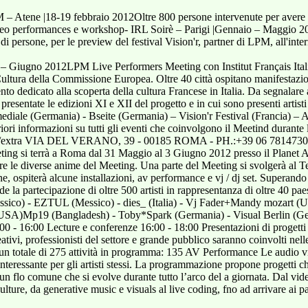
 – Atene |18-19 febbraio 2012Oltre 800 persone intervenute per avere 
ideo performances e workshop- IRL Soirè – Parigi |Gennaio – Maggio 20
ia di persone, per le preview del festival Vision'r, partner di LPM, all
o – Giugno 2012LPM Live Performers Meeting con Institut Français Ital
ultura della Commissione Europea. Oltre 40 città ospitano manifestazio
ento dedicato alla scoperta della cultura Francese in Italia. Da segnalar
o presentate le edizioni XI e XII del progetto e in cui sono presenti art
diale (Germania) - Bseite (Germania) – Vision'r Festival (Francia) – A
eriori informazioni su tutti gli eventi che coinvolgono il Meetind durante 
et/it/extra VIA DEL VERANO, 39 - 00185 ROMA - PH.:+39 06 7814730
ing si terrà a Roma dal 31 Maggio al 3 Giugno 2012 presso il Planet 
are le diverse anime del Meeting. Una parte del Meeting si svolgerà al T
, ospiterà alcune installazioni, av performance e vj / dj set. Superando
e la partecipazione di oltre 500 artisti in rappresentanza di oltre 40 pa
(Messico) - EZTUL (Messico) - dies_ (Italia) - Vj Fader+Mandy mozart 
(USA)Mp19 (Bangladesh) - Toby*Spark (Germania) - Visual Berlin (Ge
0 - 16:00 Lecture e conferenze 16:00 - 18:00 Presentazioni di progetti
eativi, professionisti del settore e grande pubblico saranno coinvolti nell
er un totale di 275 attività in programma: 135 AV Performance Le audio 
teressante per gli artisti stessi. La programmazione propone progetti ch
n flo comune che si evolve durante tutto l’arco del a giornata. Dal vide
lture, da generative music e visuals al live coding, fno ad arrivare ai p