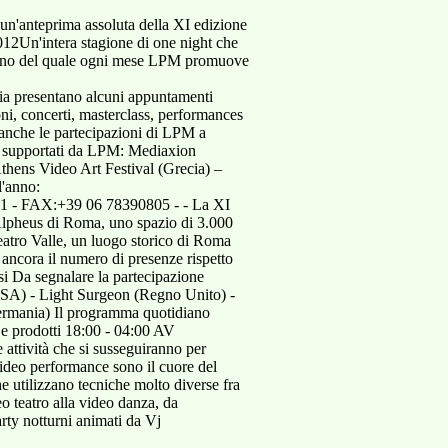
un'anteprima assoluta della XI edizione
12Un'intera stagione di one night che
'interno del quale ogni mese LPM promuove
ia presentano alcuni appuntamenti
ni, concerti, masterclass, performances
e anche le partecipazioni di LPM a
isti supportati da LPM: Mediaxion
thens Video Art Festival (Grecia) –
l'anno:
1 - FAX:+39 06 78390805 - - La XI
Alpheus di Roma, uno spazio di 3.000
eatro Valle, un luogo storico di Roma
 ancora il numero di presenze rispetto
esi Da segnalare la partecipazione
(USA) - Light Surgeon (Regno Unito) -
rmania) Il programma quotidiano
 e prodotti 18:00 - 04:00 AV
e attività che si susseguiranno per
video performance sono il cuore del
e utilizzano tecniche molto diverse fra
o teatro alla video danza, da
arty notturni animati da Vj