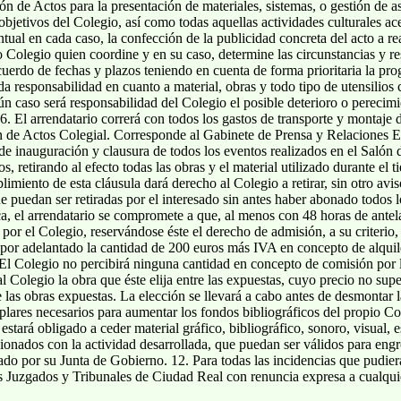
ón de Actos para la presentación de materiales, sistemas, o gestión de as
 objetivos del Colegio, así como todas aquellas actividades culturales a
ual en cada caso, la confección de la publicidad concreta del acto a real
 Colegio quien coordine y en su caso, determine las circunstancias y re
erdo de fechas y plazos teniendo en cuenta de forma prioritaria la pro
da responsabilidad en cuanto a material, obras y todo tipo de utensilios
 caso será responsabilidad del Colegio el posible deterioro o perecimie
 6. El arrendatario correrá con todos los gastos de transporte y montaje 
n de Actos Colegial. Corresponde al Gabinete de Prensa y Relaciones Ex
de inauguración y clausura de todos los eventos realizados en el Salón d
, retirando al efecto todas las obras y el material utilizado durante el
imiento de esta cláusula dará derecho al Colegio a retirar, sin otro avis
e puedan ser retiradas por el interesado sin antes haber abonado todos 
ca, el arrendatario se compromete a que, al menos con 48 horas de antela
or el Colegio, reservándose éste el derecho de admisión, a su criterio,
 por adelantado la cantidad de 200 euros más IVA en concepto de alquil
 El Colegio no percibirá ninguna cantidad en concepto de comisión por 
 al Colegio la obra que éste elija entre las expuestas, cuyo precio no s
e las obras expuestas. La elección se llevará a cabo antes de desmontar
plares necesarios para aumentar los fondos bibliográficos del propio Co
 estará obligado a ceder material gráfico, bibliográfico, sonoro, visual, e
ionados con la actividad desarrollada, que puedan ser válidos para engro
ado por su Junta de Gobierno. 12. Para todas las incidencias que pudie
s Juzgados y Tribunales de Ciudad Real con renuncia expresa a cualquie