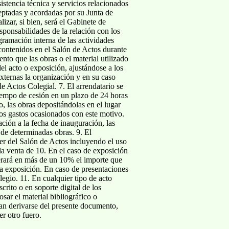
istencia técnica y servicios relacionados
ceptadas y acordadas por su Junta de
izar, si bien, será el Gabinete de
sponsabilidades de la relación con los
gramación interna de las actividades
 contenidos en el Salón de Actos durante
nto que las obras o el material utilizado
del acto o exposición, ajustándose a los
ternas la organización y en su caso
e Actos Colegial. 7. El arrendatario se
 tiempo de cesión en un plazo de 24 horas
o, las obras depositándolas en el lugar
los gastos ocasionados con este motivo.
ción a la fecha de inauguración, las
 de determinadas obras. 9. El
er del Salón de Actos incluyendo el uso
la venta de 10. En el caso de exposición
uperará en más de un 10% el importe que
 la exposición. En caso de presentaciones
legio. 11. En cualquier tipo de acto
scrito o en soporte digital de los
sar el material bibliográfico o
ran derivarse del presente documento,
r otro fuero.