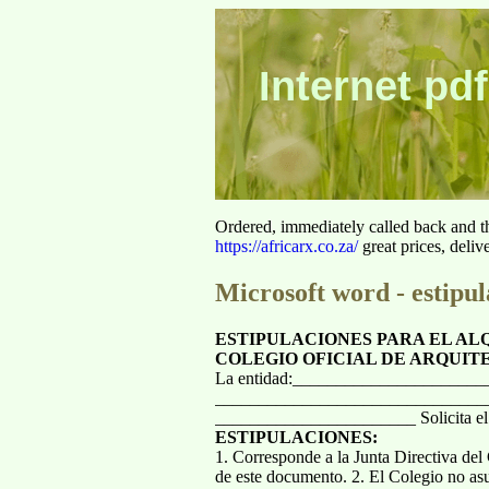
Internet pdf
Ordered, immediately called back and t
https://africarx.co.za/
great prices, deliv
Microsoft word - estipul
ESTIPULACIONES PARA EL AL
COLEGIO OFICIAL DE ARQUIT
La entidad:______________________
_________________________________
_______________________ Solicita el al
ESTIPULACIONES:
1. Corresponde a la Junta Directiva del 
de este documento. 2. El Colegio no asu