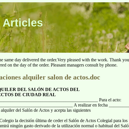
 Articles
he same day delivered the order.Very pleased with the work. Thank yo
ered on the day of the order. Pleasant managers consult by phone.
aciones alquiler salon de actos.doc
QUILER DEL SALÓN DE ACTOS DEL
ECTOS DE CIUDAD REAL
___________________________________________ Para el acto:
______________________________ A realizar en fecha _________
quiler del Salón de Actos y acepta las siguientes
Colegio la decisión última de ceder el Salón de Actos Colegial para los f
mirá ningún gasto derivado de la utilización normal o habitual del Saló