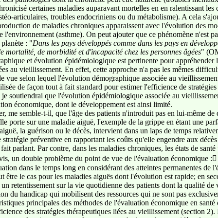
hronicisé certaines maladies auparavant mortelles en en ralentissant les
stéo-articulaires, troubles endocriniens ou du métabolisme). A cela s'ajo
production de maladies chroniques apparaissent avec l'évolution des mod
 de l'environnement (asthme). On peut ajouter que ce phénomène n'est pa
planète : "
Dans les pays développés comme dans les pays en développe
e mortalité, de morbidité et d'incapacité chez les personnes âgées
" (O
raphique et évolution épidémiologique est pertinente pour appréhender 
iées au vieillissement. En effet, cette approche n'a pas les mêmes difficul
 de vue selon lequel l'évolution démographique associée au vieillisseme
lisée de façon tout à fait standard pour estimer l'efficience de stratégie
, je soutiendrai que l'évolution épidémiologique associée au vieillisseme
ation économique, dont le développement est ainsi limité.
r, me semble-t-il, que l'âge des patients n'introduit pas en lui-même de 
 porte sur une maladie aiguë, l'exemple de la grippe en étant une parfait
iguë, la guérison ou le décès, intervient dans un laps de temps relativem
une stratégie préventive en rapportant les coûts qu'elle engendre aux déc
 fait parlant. Par contre, dans les maladies chroniques, les états de santé
avis, un double problème du point de vue de l'évaluation économique : e
luation dans le temps long en considérant des atteintes permanentes de l'
être le cas pour les maladies aiguës dont l'évolution est rapide; en se
 retentissement sur la vie quotidienne des patients dont la qualité de 
 du handicap qui mobilisent des ressources qui ne sont pas exclusiveme
istiques principales des méthodes de l'évaluation économique en santé d
icience des stratégies thérapeutiques liées au vieillissement (section 2)