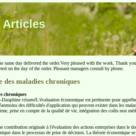
 Articles
he same day delivered the order.Very pleased with the work. Thank yo
ered on the day of the order. Pleasant managers consult by phone.
e des maladies chroniques
es chroniques
is-Dauphine
résumé
L'évaluation économique est pertinente pour appréhen
éanmoins des difficultés d'application qui peuvent exister dans les mala
me, prise en compte de la qualité de vie, intégration des coûts non méd
 contribution originale à l'évaluation des actions entreprises dans le do
omique dans le processus de prise de décision. La théorie économique se 