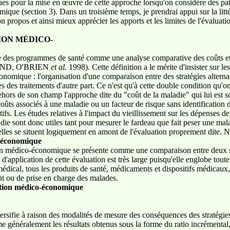
ues pour la mise en œuvre de cette approche lorsqu'on considère des pat
mique (section 3). Dans un troisième temps, je prendrai appui sur la lit
n propos et ainsi mieux apprécier les apports et les limites de l'évalu
ION MÉDICO-
e des programmes de santé comme une analyse comparative des coûts et
MOND, O'BRIEN
et al.
1998). Cette définition a le mérite d'insister sur l
onomique : l'organisation d'une comparaison entre des stratégies alternat
 des traitements d'autre part. Ce n'est qu'à cette double condition qu'o
hors de son champ l'approche dite du "coût de la maladie" qui lui est so
s coûts associés à une maladie ou un facteur de risque sans identification 
tifs. Les études relatives à l'impact du vieillissement sur les dépenses de
ie sont donc utiles tant pour mesurer le fardeau que fait peser une mal
elles se situent logiquement en amont de l'évaluation proprement dite. 
o-économique
on médico-économique se présente comme une comparaison entre deux stra
'application de cette évaluation est très large puisqu'elle englobe toute
médical, tous les produits de santé, médicaments et dispositifs médicaux, 
nt ou de prise en charge des malades.
ation médico-économique
sifie à raison des modalités de mesure des conséquences des stratégies
e généralement les résultats obtenus sous la forme du ratio incrémental, 