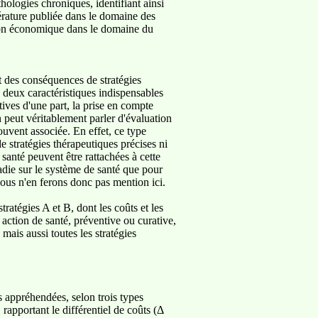
hologies chroniques, identifiant ainsi
térature publiée dans le domaine des
ation économique dans le domaine du
 des conséquences de stratégies
es deux caractéristiques indispensables
ives d'une part, la prise en compte
n peut véritablement parler d'évaluation
uvent associée. En effet, ce type
de stratégies thérapeutiques précises ni
 santé peuvent être rattachées à cette
adie sur le système de santé que pour
Nous n'en ferons donc pas mention ici.
tégies A et B, dont les coûts et les
 action de santé, préventive ou curative,
mais aussi toutes les stratégies
 appréhendées, selon trois types
rapportant le différentiel de coûts (Δ