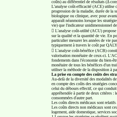
coûts) au différentiel de résultats (Δ co
L'analyse coût-efficacité (ACE) utilise 
progression de la maladie, durée de la s
biologique ou clinique, avec pour avant
apparaît néanmoins lorsque les stratégie
vie) que l'indicateur unidimensionnel de l
 L'analyse coût-utilité (ACU) propose u
sur la qualité et la quantité de vie. En 
particulier mesurer les années de vie 
typiquement à travers le coût par QAL
 L'analyse coût-bénéfice (ACB) constit
valorisation monétaire de ceux-ci. L'ACB
fondements dans l'économie du bien-être
monétaire de tous les bénéfices d'un tra
utiliser la méthode de la disposition à pa
La prise en compte des coûts des strat
Au-delà de la diversité des modalités 
en compte des coûts des stratégies conce
celui du débours effectif, ce qui conduit
appréhendée à partir de deux critères : le
consommées d'autre part.
Les coûts directs médicaux sont relatifs a
Les coûts directs non médicaux sont ceu
logement, aide domestique, services soc
1 Lorsque les stratégies se révèlent avo