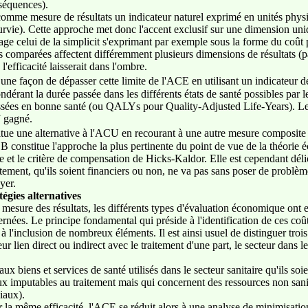
nséquences).
comme mesure de résultats un indicateur naturel exprimé en unités physi
urvie). Cette approche met donc l'accent exclusif sur une dimension uniq
age celui de la simplicit s'exprimant par exemple sous la forme du coût
s comparées affectent différemment plusieurs dimensions de résultats (pa
'efficacité laisserait dans l'ombre.
ne façon de dépasser cette limite de l'ACE en utilisant un indicateur de
pondérant la durée passée dans les différents états de santé possibles par 
passées en bonne santé (ou QALYs pour Quality-Adjusted Life-Years). Le
Y gagné.
ue une alternative à l'ACU en recourant à une autre mesure composite d
 constitue l'approche la plus pertinente du point de vue de la théorie 
 et le critère de compensation de Hicks-Kaldor. Elle est cependant délic
itement, qu'ils soient financiers ou non, ne va pas sans poser de problè
yer.
égies alternatives
de mesure des résultats, les différents types d'évaluation économique 
rnées. Le principe fondamental qui préside à l'identification de ces coût
 à l'inclusion de nombreux éléments. Il est ainsi usuel de distinguer trois
ur lien direct ou indirect avec le traitement d'une part, le secteur dans l
ux biens et services de santé utilisés dans le secteur sanitaire qu'ils soi
x imputables au traitement mais qui concernent des ressources non san
iaux).
ir la même efficacité, l'ACE se réduit alors à une analyse de minimisat