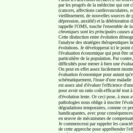
par les progrès de la médecine qui ont c
(cancers, affections cardiovasculaires, o
vieillissement, de nouvelles sources de 
dépression, anxiété) et la détérioration
rappelle l'OMS, touche l'ensemble de la 
chroniques sont les principales causes d
Cette distinction entre évolution démog
l'analyse des stratégies thérapeutiques l
évolutions. Je développerai ici le point
l'évaluation économique qui peut être uti
particulière de la population. Par contre
difficultés pour mener à bien une évalu
On peut en effet assez facilement montre
évaluation économique pour autant qu'elle
schématiquement, l'issue d'une maladie a
est assez aisé d'évaluer l'efficience d'
pour avoir un ratio coût-efficacité tout à
d'évolution lente. Or ceci pose, à mon 
pathologies nous oblige à inscrire l'éva
dégradations temporaires, comme ce peut 
handicapantes, avec pour conséquences un
en œuvre de mécanismes de compensation
Je commencerai par rappeler les caractér
de cette approche pour appréhender l'eff