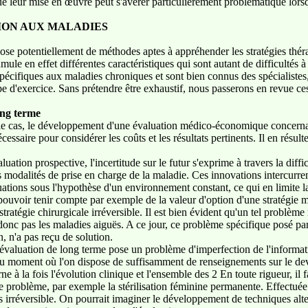
 que leur mise en œuvre peut s'avérer particulièrement problématique lor
TION AUX MALADIES
se potentiellement de méthodes aptes à appréhender les stratégies thér
ule en effet différentes caractéristiques qui sont autant de difficultés
pécifiques aux maladies chroniques et sont bien connus des spécialistes
ype d'exercice. Sans prétendre être exhaustif, nous passerons en revue c
ong terme
le cas, le développement d'une évaluation médico-économique concernant
ssaire pour considérer les coûts et les résultats pertinents. Il en résul
aluation prospective, l'incertitude sur le futur s'exprime à travers la diff
 modalités de prise en charge de la maladie. Ces innovations intercurrente
ations sous l'hypothèse d'un environnement constant, ce qui en limite 
t pouvoir tenir compte par exemple de la valeur d'option d'une stratégie
stratégie chirurgicale irréversible. Il est bien évident qu'un tel problèm
donc pas les maladies aiguës. A ce jour, ce problème spécifique posé pa
, n'a pas reçu de solution.
évaluation de long terme pose un problème d'imperfection de l'informat
 du moment où l'on dispose de suffisamment de renseignements sur le dev
e à la fois l'évolution clinique et l'ensemble des 2 En toute rigueur, il 
 ce problème, par exemple la stérilisation féminine permanente. Effectué
s irréversible. On pourrait imaginer le développement de techniques alte