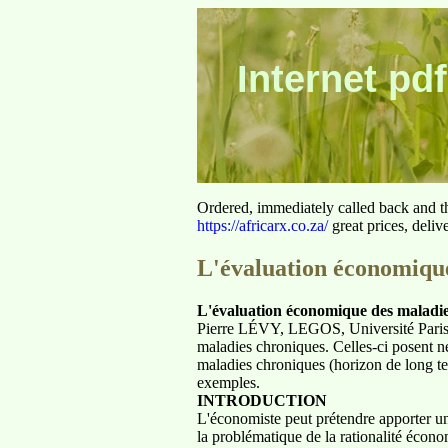
Internet pdf
Ordered, immediately called back and t
https://africarx.co.za/
great prices, deliv
L'évaluation économiqu
L'évaluation économique des maladi
Pierre LÉVY, LEGOS, Université Par
maladies chroniques. Celles-ci posent n
maladies chroniques (horizon de long ter
exemples.
INTRODUCTION
L'économiste peut prétendre apporter une
la problématique de la rationalité écon