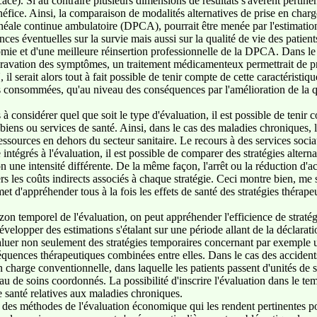
icace). Si au contraire plusieurs dimensions de résultats s'avèrent perti
néfice. Ainsi, la comparaison de modalités alternatives de prise en charg
néale continue ambulatoire (DPCA), pourrait être menée par l'estimatio
nces éventuelles sur la survie mais aussi sur la qualité de vie des patient
omie et d'une meilleure réinsertion professionnelle de la DPCA. Dans le
ggravation des symptômes, un traitement médicamenteux permettrait de pré
l serait alors tout à fait possible de tenir compte de cette caractéristiqu
s consommées, qu'au niveau des conséquences par l'amélioration de la qua
s à considérer quel que soit le type d'évaluation, il est possible de teni
iens ou services de santé. Ainsi, dans le cas des maladies chroniques, li
essources en dehors du secteur sanitaire. Le recours à des services soci
 intégrés à l'évaluation, il est possible de comparer des stratégies altern
une intensité différente. De la même façon, l'arrêt ou la réduction d'act
ers les coûts indirects associés à chaque stratégie. Ceci montre bien, me s
 d'appréhender tous à la fois les effets de santé des stratégies thérape
rizon temporel de l'évaluation, on peut appréhender l'efficience de strat
développer des estimations s'étalant sur une période allant de la déclara
'évaluer non seulement des stratégies temporaires concernant par exemple 
 séquences thérapeutiques combinées entre elles. Dans le cas des accide
n charge conventionnelle, dans laquelle les patients passent d'unités de 
eau de soins coordonnés. La possibilité d'inscrire l'évaluation dans le t
de santé relatives aux maladies chroniques.
s des méthodes de l'évaluation économique qui les rendent pertinentes po