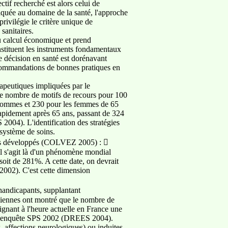
ctif recherché est alors celui de
pliquée au domaine de la santé, l'approche
 privilégie le critère unique de
sanitaires.
du calcul économique et prend
stituent les instruments fondamentaux
e décision en santé est dorénavant
recommandations de bonnes pratiques en
apeutiques impliquées par le
 le nombre de motifs de recours pour 100
 hommes et 230 pour les femmes de 65
rapidement après 65 ans, passant de 324
004). L'identification des stratégies
 système de soins.
pays développés (COLVEZ 2005) : 
Il s'agit là d'un phénomène mondial
oit de 281%. A cette date, on devrait
2002). C'est cette dimension
.
handicapants, supplantant
ciennes ont montré que le nombre de
gnant à l'heure actuelle en France une
 de l'enquête SPS 2002 (DREES 2004).
x, affections neurologiques) ou induites