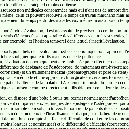
e à identifier la stratégie la moins coûteuse.
ssources non médicales consommées mais qui n'ont pas de rapport direct 
le-même, celui-ci pouvant recouvrir le temps de travail marchand mais au
 normalement du temps perdu des malades eux-mêmes, mais aussi du temps 
n une étude d'évaluation, il est nécessaire de préciser un certain nombre
aux seuls éléments faisant apparaître des différences entre les stratégies,
 par exemple), et l'horizon temporel dans lequel s'inscrit l'évaluation.
pports potentiels de l'évaluation médico- économique pour apprécier l'ef
 ici de souligner quatre traits majeurs de cette pertinence.
, l'évaluation économique peut être mobilisée pour effectuer des compar
s différentes de dépistage de l'ostéoporose, de traitements anti-hyperten
 coronarien) et un traitement médical (coronarographie et pose de stent)
 approche médicale et une approche chirurgicale de certaines formes d'é
de patients atteints de la maladie d'Alzheimer (en institution ou en cent
ique se présente comme directement utilisable pour considérer toutes s
ation, on dispose d'une boîte à outils qui permet normalement d'appréhend
 l'on veut comparer deux techniques de dépistage de l'ostéoporose, par o
 mesure simple de résultat à travers le nombre de patients détectés posit
ments médicamenteux de l'insuffisance cardiaque, par tri-thérapie usuel
it de prendre en compte à la fois le différentiel de coût entre les deux st
ou moins longues et nombreuses) et le différentiel d'efficacité (correspo