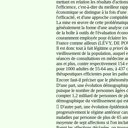
mettant en relation les résultats d'actio
l'efficience, c'est-à-dire du meilleur ra
économique se distingue à la fois d'une 
l'efficacité, et d'une approche comptable
La mise en œuvre de cette problématique
généralement la forme d'une analyse co
de la boîte à outils de l'évaluation éco
couramment employée pour éclairer les c
France comme ailleurs (LÉVY, DE 
Il est donc tout à fait légitime
a priori
de
vieillissement de la population, auquel
séances de consultations en médecine a
ans et plus, contre respectivement 154 
pour 1000 adultes de 55-64 ans, à 437 c
thérapeutiques efficientes pour les path
Encore faut-il préciser que le phénomè
D'une part, une évolution démographique
puisque le nombre de personnes âgées de
compter 1,2 milliard de personnes de p
démographique du vieillissement qui est
 D'autre part, une évolution épidémiol
progressivement le régime antérieur ca
maladies par personne de plus de 65 an
moyenne de sept affections si l'on inclu
Parmi les affections déclarées, on trouv