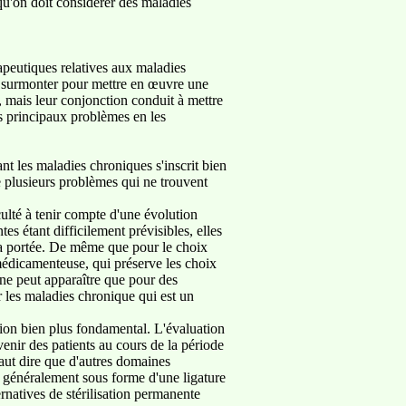
squ'on doit considérer des maladies
apeutiques relatives aux maladies
 à surmonter pour mettre en œuvre une
, mais leur conjonction conduit à mettre
es principaux problèmes en les
 les maladies chroniques s'inscrit bien
te plusieurs problèmes qui ne trouvent
iculté à tenir compte d'une évolution
s étant difficilement prévisibles, elles
la portée. De même que pour le choix
 médicamenteuse, qui préserve les choix
e ne peut apparaître que pour des
r les maladies chronique qui est un
ion bien plus fondamental. L'évaluation
enir des patients au cours de la période
faut dire que d'autres domaines
e généralement sous forme d'une ligature
rnatives de stérilisation permanente