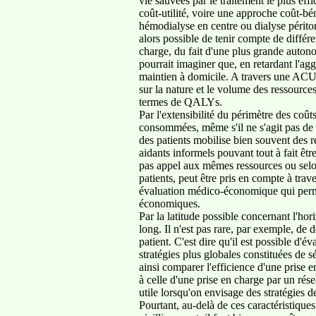
vie sauvées par le traitement le plus eff
coût-utilité, voire une approche coût-bé
hémodialyse en centre ou dialyse périto
alors possible de tenir compte de différe
charge, du fait d'une plus grande auton
pourrait imaginer que, en retardant l'a
maintien à domicile. A travers une ACU, i
sur la nature et le volume des ressource
termes de QALYs.
Par l'extensibilité du périmètre des coût
consommées, même s'il ne s'agit pas de b
des patients mobilise bien souvent des r
aidants informels pouvant tout à fait être
pas appel aux mêmes ressources ou selon 
patients, peut être pris en compte à trav
évaluation médico-économique qui permet
économiques.
Par la latitude possible concernant l'ho
long. Il n'est pas rare, par exemple, de 
patient. C'est dire qu'il est possible d
stratégies plus globales constituées de
ainsi comparer l'efficience d'une prise e
à celle d'une prise en charge par un rés
utile lorsqu'on envisage des stratégies 
Pourtant, au-delà de ces caractéristique