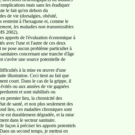
 complications mais sans les éradiquer
ute le fait qu'en dehors du
es de vie (dorsalgies, obésité,
s restreint à l'hexagone et, comme le
ment, les maladies non transmissibles
MS 2002).
les apports de l'évaluation économique à
tés avec l'une et l'autre de ces deux
nt ne pose aucun problème particulier à
s sanitaires concernant une tranche d'âge
nt s'avère une source potentielle de
difficultés à la mise en œuvre d'une
e illustration. Ceci tient au fait que
ent court. Dans le cas de la grippe, il
ès évités ou aux années de vie gagnées
 perdurent et sont stabilisés ou
n premier lieu, la chronicité des
état de santé, et non plus seulement des
cond lieu, ces maladies chroniques sont
vie est durablement dégradée, et la mise
nt dans le secteur sanitaire.
e façon à préciser les apports potentiels
. Dans un second temps, je mettrai en