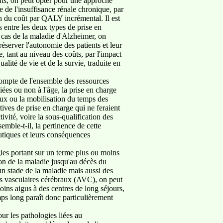
nents, on peut opter pour une approche
e de l'insuffisance rénale chronique, par
n du coût par QALY incrémental. Il est
s entre les deux types de prise en
 cas de la maladie d'Alzheimer, on
server l'autonomie des patients et leur
e, tant au niveau des coûts, par l'impact
lité de vie et de la survie, traduite en
r compte de l'ensemble des ressources
ées ou non à l'âge, la prise en charge
aux ou la mobilisation du temps des
atives de prise en charge qui ne feraient
ivité, voire la sous-qualification des
emble-t-il, la pertinence de cette
utiques et leurs conséquences
égies portant sur un terme plus ou moins
tion de la maladie jusqu'au décès du
un stade de la maladie mais aussi des
nts vasculaires cérébraux (AVC), on peut
soins aigus à des centres de long séjours,
emps long paraît donc particulièrement
ur les pathologies liées au