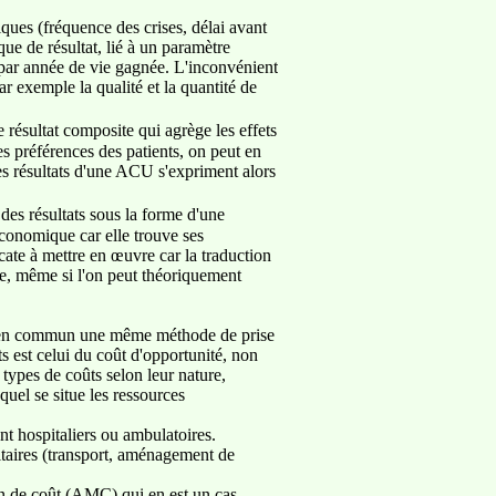
ques (fréquence des crises, délai avant
ue de résultat, lié à un paramètre
 par année de vie gagnée. L'inconvénient
r exemple la qualité et la quantité de
 résultat composite qui agrège les effets
les préférences des patients, on peut en
s résultats d'une ACU s'expriment alors
es résultats sous la forme d'une
économique car elle trouve ses
ate à mettre en œuvre car la traduction
me, même si l'on peut théoriquement
ont en commun une même méthode de prise
s est celui du coût d'opportunité, non
 types de coûts selon leur nature,
equel se situe les ressources
ent hospitaliers ou ambulatoires.
itaires (transport, aménagement de
ion de coût (AMC) qui en est un cas