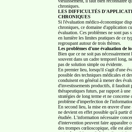
vieillissement, il faut bien reconnaître
chroniques.
LES DIFFICULTÉS D'APPLICA
CHRONIQUES
Si l'évaluation médico-économique dispo
chroniques, ce domaine d'application cum
évaluation. Ces problèmes ne sont pas s
en lumière les limites pratiques de ce t
regroupant autour de trois thèmes.
Les problèmes d'une évaluation de l
Bien que ce ne soit pas nécessairement 
souvent dans un cadre temporel long, néce
pas de solution simple ou évidente.
En premier lieu, lorsqu'il s'agit d'une év
possible des techniques médicales et des
conduisent en général à mener des évalu
d'investissements productifs, il faudrai
thérapeutiques futurs, par rapport à une 
stratégies de long terme et ne concerne 
problème d'imperfection de l'information
En second lieu, la mise en œuvre d'une 
ne devient en effet possible qu'à partir
étudiée. L'information nécessaire concern
d'intervention peuvent faire apparaître
des trompes cœlioscopique, elle est alor