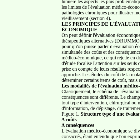
lumière les aspects les plus problématiq
les limites de l'évaluation médico-écono
pathologies chroniques pour illustrer mo
vieillissement (section 4).
LES PRINCIPES DE L'ÉVALUAT
ÉCONOMIQUE
On peut définir l'évaluation économiqu
thérapeutiques alternatives (DRUM
pour qu'on puisse parler d'évaluation éc
simultanée des coûts et des conséquences
médico-économique, ce qui rejette en de
d'étude focalise l'attention sur les seul
prise en compte de leurs résultats respec
approche. Les études du coût de la malad
déterminer certains items de coût, mais 
Les modalités de l'évaluation médic
Classiquement, le schéma de l'évaluati
conséquences sont différents. Le champ d
tout type d'intervention, chirurgical ou 
d'information, de dépistage, de traiteme
Figure 1.
Structure type d'une évalu
Δ coûts
Δ conséquences
L'évaluation médico-économique se diver
consacrés, étant entendu que l'on exprim