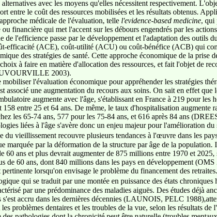
ns alternatives avec les moyens qu'elles nécessitent respectivement. L'obje
pport entre le coût des ressources mobilisées et les résultats obtenus. Ap
approche médicale de l'évaluation, telle
l'evidence-based medicine
, qui
 ou financière qui met l'accent sur les débours engendrés par les actions 
 de l'efficience passe par le développement et l'adaptation des outils 
ût-efficacité (ACE), coût-utilité (ACU) ou coût-bénéfice (ACB) qui con
nomique des stratégies de santé. Cette approche économique de la prise d
hoix à faire en matière d'allocation des ressources, et fait l'objet de 
POUVOURVILLE 2003).
 mobiliser l'évaluation économique pour appréhender les stratégies thér
 est associé une augmentation du recours aux soins. On sait en effet que
mbulatoire augmente avec l'âge, s'établissant en France à 219 pour les
et 158 entre 25 et 64 ans. De même, le taux d'hospitalisation augmente 
hez les 65-74 ans, 577 pour les 75-84 ans, et 616 après 84 ans (DREES 2
ologies liées à l'âge s'avère donc un enjeu majeur pour l'amélioration du
ne du vieillissement recouvre plusieurs tendances à l'œuvre dans les 
 marquée par la déformation de la structure par âge de la population. 
 60 ans et plus devrait augmenter de 875 millions entre 1970 et 2025, s
lus de 60 ans, dont 840 millions dans les pays en développement (OMS 
 pertinente lorsqu'on envisage le problème du financement des retraites
ogique qui se traduit par une montée en puissance des états chroniques 
ractérisé par une prédominance des maladies aiguës. Des études déjà an
s s'est accru dans les dernières décennies (LAUNOIS, PELC 1988),attei
t les problèmes dentaires et les troubles de la vue, selon les résultats
e des pathologies dont la chronicité peut être naturelle (troubles mentau