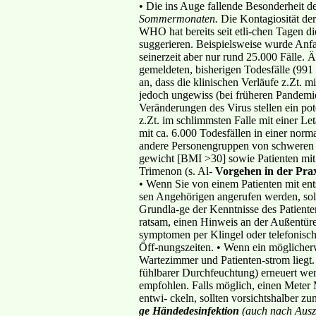
• Die ins Auge fallende Besonderheit d
Sommermonaten.
Die Kontagiosität der
WHO hat bereits seit etli-chen Tagen die
suggerieren. Beispielsweise wurde Anfa
seinerzeit aber nur rund 25.000 Fälle. 
gemeldeten, bisherigen Todesfälle (991 
an, dass die klinischen Verläufe z.Zt. m
jedoch ungewiss (bei früheren Pandemie
Veränderungen des Virus stellen ein pot
z.Zt. im schlimmsten Falle mit einer L
mit ca. 6.000 Todesfällen in einer nor
andere Personengruppen von schweren V
gewicht [BMI >30] sowie Patienten mit 
Trimenon (s. Al-
Vorgehen in der Prax
• Wenn Sie von einem Patienten mit en
sen Angehörigen angerufen werden, sollt
Grundla-ge der Kenntnisse des Patienten
ratsam, einen Hinweis an der Außentüre 
symptomen per Klingel oder telefonisc
Öff-nungszeiten. • Wenn ein möglicherwei
Wartezimmer und Patienten-strom liegt.
fühlbarer Durchfeuchtung) erneuert wer
empfohlen. Falls möglich, einen Meter 
entwi- ckeln, sollten vorsichtshalber z
ge Händedesinfektion
(auch nach Aus