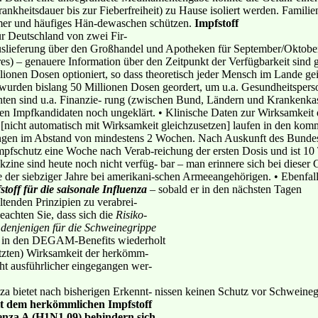
Krankheitsdauer bis zur Fieberfreiheit) zu Hause isoliert werden. Famil
mmer und häufiges Hän-dewaschen schützen.
Impfstoff
r Deutschland von zwei Fir-
slieferung über den Großhandel und Apotheken für September/Oktober 
es) – genauere Information über den Zeitpunkt der Verfügbarkeit sind g
ionen Dosen optioniert, so dass theoretisch jeder Mensch im Lande ge
wurden bislang 50 Millionen Dosen geordert, um u.a. Gesundheitspers
hten sind u.a. Finanzie- rung (zwischen Bund, Ländern und Krankenkas
ten Impfkandidaten noch ungeklärt. • Klinische Daten zur Wirksamkeit d
l [nicht automatisch mit Wirksamkeit gleichzusetzen] laufen in den 
fungen im Abstand von mindestens 2 Wochen. Nach Auskunft des Bunde
 Impfschutz eine Woche nach Verab-reichung der ersten Dosis und ist 10
kzine sind heute noch nicht verfüg- bar – man erinnere sich bei dieser G
 der siebziger Jahre bei amerikani-schen Armeeangehörigen. • Ebenfall
stoff für die saisonale Influenza
– sobald er in den nächsten Tagen
ltenden Prinzipien zu verabrei-
beachten Sie, dass sich die
Risiko-
n denjenigen für die Schweinegrippe
ie in den DEGAM-Benefits wiederholt
hätzten) Wirksamkeit der herkömm-
cht ausführlicher eingegangen wer-
enza bietet nach bisherigen Erkennt- nissen keinen Schutz vor Schweine
t dem herkömmlichen Impfstoff
enza A (H1N1 09) behindern sich