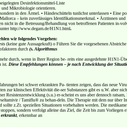
 beigelegten Desinfektionsmittel-Liste
 und Mikrobiologie orientieren.
sondern in den Ärmel. • Händeschütteln tunlichst unterlassen • Eine pos
llorca – kein zuverlässiges Identifikationsmerkmal. • Ärztinnen und Ä
ten nicht in die Betreuung/Behandlung von betroffenen Patienten in-vo
e unter http://www.degam.de/H1N1.html
.
ehlen wir folgendes Vorgehen:
tests (keine gute Aussagekraft) o Führen Sie die vorgesehenen Abstric
ofaktoren durch
(s. Algorithmus
ehr durch, wenn in Ihrer Region be- reits eine ausgedehnte H1N1-Über
 ist.
Diese Empfehlungen können – je nach Entwicklung der Situati
rfahrungen bei schwer erkrankten Pa- tienten zeigen, dass das neue V
aten zur klinischen Effektivität die-ser Substanzen gibt es u.W. aber ni
er Resistenzentwicklung (s.u.) er-scheint es uns aber dennoch ratsam, 
eltamivir / Tamiflu® zu behan-deln. Die Therapie mit dem nur über Inh
nd sollte z.Zt. speziellen Situationen vorbehalten werden. Die medika
stoppen, sondern verfolgt alleine das Ziel, die Zeit bis zum Vorliegen 
 erkrankt
, erkennbar an