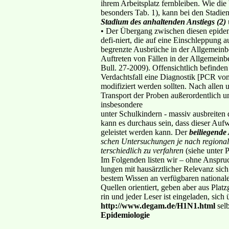
ihrem Arbeitsplatz fernbleiben. Wie di
besonders Tab. 1), kann bei den Stadi
Stadium des anhaltenden Anstiegs (2)
• Der Übergang zwischen diesen epidem
defi-niert, die auf eine Einschleppung
begrenzte Ausbrüche in der Allgemein
Auftreten von Fällen in der Allgemeinb
Bull. 27-2009). Offensichtlich befinde
Verdachtsfall eine Diagnostik [PCR vo
modifiziert werden sollten. Nach allen
Transport der Proben außerordentlich u
insbesondere
unter Schulkindern - massiv ausbreiten 
kann es durchaus sein, dass dieser Au
geleistet werden kann. Der
beiliegende
schen Untersuchungen je nach region
terschiedlich zu verfahren
(siehe unter 
Im Folgenden listen wir – ohne Anspruc
lungen mit hausärztlicher Relevanz sich
bestem Wissen an verfügbaren nationale
Quellen orientiert, geben aber aus Platz
rin und jeder Leser ist eingeladen, sich 
http://www.degam.de/H1N1.html
sel
Epidemiologie