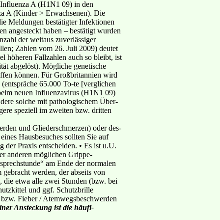
n Influenza A (H1N1 09) in den
enza A (Kinder > Erwachsenen). Die
 die Meldungen bestätigter Infektionen
hen angesteckt haben – bestätigt wurden
nzahl der weitaus zuverlässiger
ällen; Zahlen vom 26. Juli 2009) deutet
l höheren Fallzahlen auch so bleibt, ist
tät abgelöst). Mögliche genetische
reffen können. Für Großbritannien wird
 (entspräche 65.000 To-te [verglichen
 beim neuen Influenzavirus (H1N1 09)
dere solche mit pathologischem Über-
re speziell im zweiten bzw. dritten
erden und Gliederschmerzen) oder des-
 eines Hausbesuches sollten Sie auf
der Praxis entscheiden. • Es ist u.U.
oder anderen möglichen Grippe-
pesprechstunde“ am Ende der normalen
um gebracht werden, der abseits von
 die etwa alle zwei Stunden (bzw. bei
tzkittel und ggf. Schutzbrille
len bzw. Fieber / Atemwegsbeschwerden
ner Ansteckung ist die häufi-