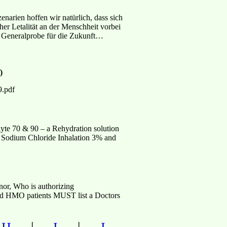
narien hoffen wir natürlich, dass sich
her Letalität an der Menschheit vorbei
on Generalprobe für die Zukunft…
)
9.pdf
te 70 & 90 – a Rehydration solution
d. Sodium Chloride Inhalation 3% and
nor, Who is authorizing
and HMO patients MUST list a Doctors
|
|
|