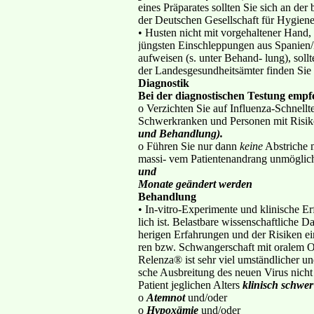
eines Präparates sollten Sie sich an der
der Deutschen Gesellschaft für Hygiene
• Husten nicht mit vorgehaltener Hand, 
jüngsten Einschleppungen aus Spanien/Ma
aufweisen (s. unter Behand- lung), soll
der Landesgesundheitsämter finden Si
Diagnostik
Bei der diagnostischen Testung empf
o Verzichten Sie auf Influenza-Schnell
Schwerkranken und Personen mit Risik
und Behandlung).
o Führen Sie nur dann
keine
Abstriche m
massi- vem Patientenandrang unmöglich
und
Monate geändert werden
Behandlung
• In-vitro-Experimente und klinische E
lich ist. Belastbare wissenschaftliche D
herigen Erfahrungen und der Risiken ein
ren bzw. Schwangerschaft mit oralem Os
Relenza® ist sehr viel umständlicher u
sche Ausbreitung des neuen Virus nicht 
Patient jeglichen Alters
klinisch schwer
o
Atemnot
und/oder
o
Hypoxämie
und/oder