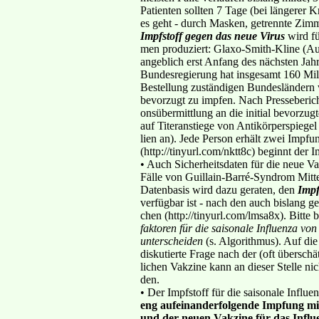
Patienten sollten 7 Tage (bei längerer 
es geht - durch Masken, getrennte Zi
Impfstoff
gegen das neue Virus
wird fü
men produziert: Glaxo-Smith-Kline (Au
angeblich erst Anfang des nächsten Jahr
Bundesregierung hat insgesamt 160 Mill
Bestellung zuständigen Bundesländern 
bevorzugt zu impfen. Nach Presseberic
onsübermittlung an die initial bevorzug
auf Titeranstiege von Antikörperspiege
lien an). Jede Person erhält zwei Imp
(http://tinyurl.com/nktt8c) beginnt der
• Auch Sicherheitsdaten für die neue Va
Fälle von Guillain-Barré-Syndrom Mitte
Datenbasis wird dazu geraten, den
Impf
verfügbar ist - nach den auch bislang ge
chen (http://tinyurl.com/lmsa8x). Bitte 
faktoren für die saisonale Influenza vo
unterscheiden
(s. Algorithmus). Auf d
diskutierte Frage nach der (oft übersc
lichen Vakzine kann an dieser Stelle ni
den.
• Der Impfstoff für die saisonale Influ
eng aufeinanderfolgende Impfung mi
und der neuen Vakzine für das Influ