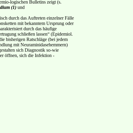
io-logischen Bulletins zeigt (s.
adium (1)
und
isch durch das Auftreten einzelner Fälle
tionsketten mit bekanntem Ursprung oder
harakterisiert durch das häufige
rtragung schließen lassen“ (Epidemiol.
ie bisherigen Ratschläge (bei jedem
handlung mit Neuraminidasehemmern)
estalten sich Diagnostik so-wie
 öffnen, sich die Infektion -