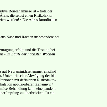
itive Reiseanamnese ist – trotz der
rzte, die selbst einen Risikofaktor
lviert werden! • Die Adresskoordinaten
he aus Nase und Rachen insbesondere bei
tragung erfolgt und die Testung bei
on - im Laufe der nächsten Wochen
irus auf Neuraminidasehemmer empfind-
cht. Unter kritischer Abwägung der bis-
Personen mit definierten Risikofakto-
alation applizierbaren Zanamivir /
mentöse Behandlung kann eine pandemi-
einer Impfung zu überbrücken. Ist ein