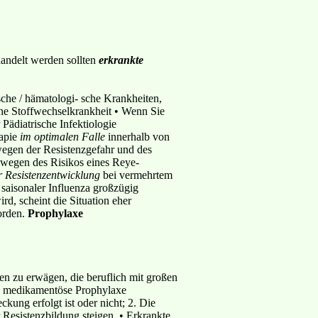
andelt werden sollten
erkrankte
che / hämatologi- sche Krankheiten,
sche Stoffwechselkrankheit • Wenn Sie
Pädiatrische Infektiologie
rapie
im optimalen Falle
innerhalb von
egen der Resistenzgefahr und des
 wegen des Risikos eines Reye-
r Resistenzentwicklung
bei vermehrtem
saisonaler Influenza großzügig
d, scheint die Situation eher
orden.
Prophylaxe
n zu erwägen, die beruflich mit großen
ne medikamentöse Prophylaxe
kung erfolgt ist oder nicht; 2. Die
Resistenzbildung steigen. • Erkrankte