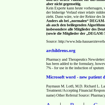
aber nicht gegenseitig
.
Kein Experte kann heute vorhersagen, wi
der bisherige Verlauf einer relativ mil
zieht. Dann wäre, wie der Rektor des I
Anders als bei „normalen“ DEGAM-Be
als auch den beiliegenden Algorithm
insbesondere alle Mitglieder des De
(sowie die Mitglieder der „DEGAM-
Source: http://www.bda-hausaerzteve
archildrens.org
Pharmacy and Therapeutics Newsletter:
has been added to the formulary, howeve
7% - for use in the induction of sputum
Microsoft word - new patient
Paymaun M. Lotfi, M.D. Richard L. Layf
Treatment:/Accepting Financial Respon
name) Other Referral Source: Pharma
|
|