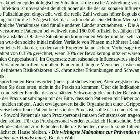
er aktuellen epidemiologischen Situation ist die rasche Ausbreitung vo
 Infektion ist unverändert deutlich höher als die der sai-sonalen Influ
 Fallzählungen eingestellt, weil die reelle Zahl weitaus höher liegt als
ng Juli für die USA geschätzt, dass sich mehr als eine Million Men-sc
Ähnliche Verhältnisse sind für alle anderen Länder anzunehmen. • Die A
verstorbene Patienten bei weltweit rund 160.000 offiziell bestätigten F
ilde ausfallen. Ob diese Situation im kommenden Winter und bei sehr vie
n wur-den solche initial milden Verläufe von Phasen mit höherer Letali
entielles Risiko dar, zu dem auch Experten keine sichere Vorhersage t
etalität von 0,35% gerechnet, wenn 30% der Bevölkerung infiziert wären
malen Grippesaison]). Im Gegensatz zum saisonalen Influenzavirus sind
erläufen betroffen: vor allem Kinder und jüngere Menschen, insbeson
definierten Risikofaktoren i.S. chronischer Erkrankungen und Schwange
is
tsprechenden Beschwerden (meist plötzliches Fieber, Atemwegsbeschw
en Sie dazu raten, nicht in die Praxis zu kommen. Über die Indikation
 und seiner Familie, des geschätzten Schwe-regrades und der Belastung 
der Praxis anzubringen mit der Bitte, dass sich Patienten mit Fieber 
h melden mögen. Auch erwägenswert ist die Organisation einer „Grip
se betroffener Patient bereits in der Praxis ist, sollte er in einen Ra
 • Sowohl Patient als auch Praxispersonal müssen Schutzmasken tragen,
den sollten. Für das Praxispersonal werden zusätzlich Handschuhe, Schu
Mindestabstand zum Patienten halten. • Patienten, die sich krank füh
unächst zu Hause bleiben. •
Die wichtigste Maßnahme zur Prävention ei
ziehen der Handschuhe)
. Bei der Wahl