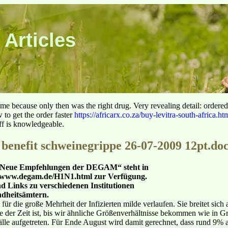
 Articles
 time because only then was the right drug. Very revealing detail: ordere
to get the order faster
https://africarx.co.za/buy-levitra-south-africa.ht
aff is knowledgeable.
benefit schweinegrippe 26-07-2009 12pt.do
: Neue Empfehlungen der DEGAM“ steht in
://www.degam.de/H1N1.html zur Verfügung.
nd Links zu verschiedenen Institutionen
dheitsämtern.
für die große Mehrheit der Infizierten milde verlaufen. Sie breitet sich
e der Zeit ist, bis wir ähnliche Größenverhältnisse bekommen wie in Gro
e aufgetreten. Für Ende August wird damit gerechnet, dass rund 9% al