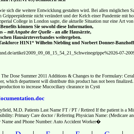
e sich die weitere Entwicklung gestalten wird. Bei allen möglichen Sze
den Grippeepidemie nicht verändert und der Kelch einer Pandemie mit ho
mperial College in London sagte, die aktuelle Situation nur eine Art v
nefits können Sie sowohl diese Information,
us –
mit Angabe der Quelle
- an alle Hausärzte,
utschen Hausärzteverbandes weitergeben.
Taskforce H1N1“ Wilhelm Niebling und Norbert Donner-Banzhoff
rband.de/artikel/2009_09_08_15_54_21_Schweinegrippe%2026-07-200
 The Dose Summer 2011 Additions & Changes to the Formulary: Ceraly
r, which department will distribute this product has not been finalize
 production to increase Mucociliary clearance in Cysti
 documentation.doc
ield, M.D. Patients Last Name FT / PT / Retired If the patient is a Mi
sibility: Primary Care doctor / Referring Physician Name: (Medicare 
cy Name and Phone Number: Auto Accident Worker�
|
|
|
|