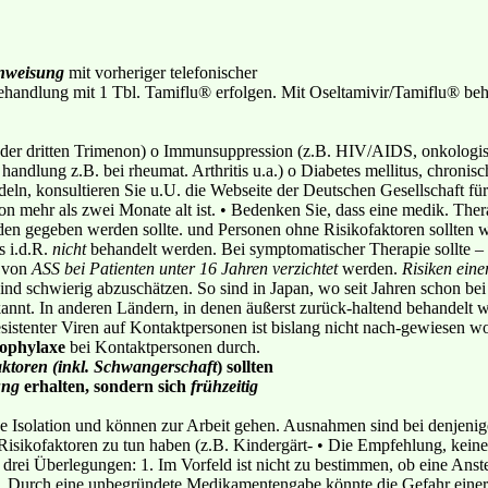
nweisung
mit vorheriger telefonischer
handlung mit 1 Tbl. Tamiflu® erfolgen. Mit Oseltamivir/Tamiflu® beh
oder dritten Trimenon) o Immunsuppression (z.B. HIV/AIDS, onkologis
andlung z.B. bei rheumat. Arthritis u.a.) o Diabetes mellitus, chroni
ln, konsultieren Sie u.U. die Webseite der Deutschen Gesellschaft für 
hon mehr als zwei Monate alt ist. • Bedenken Sie, dass eine medik. The
n gegeben werden sollte. und Personen ohne Risikofaktoren sollten w
s i.d.R.
nicht
behandelt werden. Bei symptomatischer Therapie sollte –
g von
ASS bei Patienten unter 16 Jahren verzichtet
werden.
Risiken eine
d schwierig abzuschätzen. So sind in Japan, wo seit Jahren schon bei 
nnt. In anderen Ländern, in denen äußerst zurück-haltend behandelt wir
sistenter Viren auf Kontaktpersonen ist bislang nicht nach-gewiesen w
ophylaxe
bei Kontaktpersonen durch.
aktoren (inkl. Schwangerschaft
) sollten
ung
erhalten, sondern sich
frühzeitig
 Isolation und können zur Arbeit gehen. Ausnahmen sind bei denjenige
isikofaktoren zu tun haben (z.B. Kindergärt- • Die Empfehlung, kei
drei Überlegungen: 1. Im Vorfeld ist nicht zu bestimmen, ob eine Anstec
 3. Durch eine unbegründete Medikamentengabe könnte die Gefahr einer 