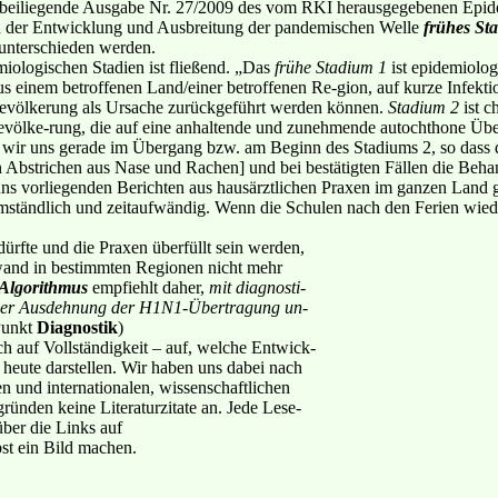
e beiliegende Ausgabe Nr. 27/2009 des vom RKI herausgegebenen Epidem
en der Entwicklung und Ausbreitung der pandemischen Welle
frühes St
unterschieden werden.
iologischen Stadien ist fließend. „Das
frühe Stadium 1
ist epidemiolog
 aus einem betroffenen Land/einer betroffenen Re-gion, auf kurze Infek
bevölkerung als Ursache zurückgeführt werden können.
Stadium 2
ist c
evölke-rung, die auf eine anhaltende und zunehmende autochthone Übe
n wir uns gerade im Übergang bzw. am Beginn des Stadiums 2, so dass d
n Abstrichen aus Nase und Rachen] und bei bestätigten Fällen die Be
 uns vorliegenden Berichten aus hausärztlichen Praxen im ganzen Land g
mständlich und zeitaufwändig. Wenn die Schulen nach den Ferien wieder
dürfte und die Praxen überfüllt sein werden,
fwand in bestimmten Regionen nicht mehr
 Algorithmus
empfiehlt daher,
mit diagnosti-
aler Ausdehnung der H1N1-Übertragung un-
Punkt
Diagnostik
)
h auf Vollständigkeit – auf, welche Entwick-
 heute darstellen. Wir haben uns dabei nach
n und internationalen, wissenschaftlichen
gründen keine Literaturzitate an. Jede Lese-
über die Links auf
bst ein Bild machen.