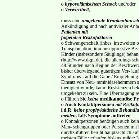
o
hypovolämischem Schock
und/oder
o
Verwirrtheit
,
muss eine
umgehende Krankenhausei
Ankündigung und nach antiviraler Anbe
Patienten mit
folgenden Risikofaktoren
o Schwangerschaft (inbes. im zweiten 
Transplantation, immunsuppressive Be- h
Kinder (insbesondere Säuglinge) behande
(http://www.dgpi.de), die allerdings sc
48 Stunden nach Beginn der Beschwerde
bisher überwiegend gutartigen Ver- lauf
Syndroms - auf die Gabe / Empfehlun
Einsatz von Neu- raminidasehemmern sin
therapiert wurde, kaum Resistenzen beka
umgekehrt zu sein. Eine Übertragung re
o Führen Sie
keine
medikamentöse Pr
o
Auch Kontaktpersonen
mit Risikof
i.d.R.
keine prophylaktische Behandl
melden,
falls Symptome auftreten
.
o Kontaktpersonen benötigen auch keine
Men- schengruppen oder Personen mit R
durchzuführen beruht hauptsächlich auf 
meisten Fälle verlaufen bislang milde;