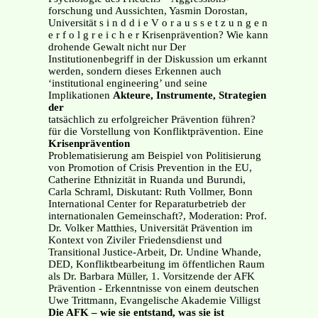
forschung und Aussichten, Yasmin Dorostan,
Universität s i n d d i e V o r a u s s e t z u n g e n
e r f o l g r e i c h e r Krisenprävention? Wie kann
drohende Gewalt nicht nur Der
Institutionenbegriff in der Diskussion um erkannt
werden, sondern dieses Erkennen auch
‘institutional engineering’ und seine
Implikationen
Akteure, Instrumente, Strategien
der
tatsächlich zu erfolgreicher Prävention führen?
für die Vorstellung von Konfliktprävention. Eine
Krisenprävention
Problematisierung am Beispiel von Politisierung
von Promotion of Crisis Prevention in the EU,
Catherine Ethnizität in Ruanda und Burundi,
Carla Schraml, Diskutant: Ruth Vollmer, Bonn
International Center for Reparaturbetrieb der
internationalen Gemeinschaft?, Moderation: Prof.
Dr. Volker Matthies, Universität Prävention im
Kontext von Ziviler Friedensdienst und
Transitional Justice-Arbeit, Dr. Undine Whande,
DED, Konfliktbearbeitung im öffentlichen Raum
als Dr. Barbara Müller, 1. Vorsitzende der AFK
Prävention - Erkenntnisse von einem deutschen
Uwe Trittmann, Evangelische Akademie Villigst
Die AFK – wie sie entstand, was sie ist