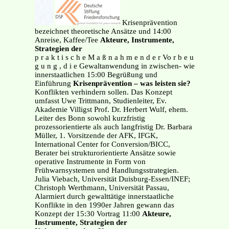
Krisenprävention
bezeichnet theoretische Ansätze und 14:00
Anreise, Kaffee/Tee
Akteure, Instrumente,
Strategien der
p r a k t i s c h e M a ß n a h m e n d e r Vo r b e u
g u n g , d i e Gewaltanwendung in zwischen- wie
innerstaatlichen 15:00 Begrüßung und
Einführung
Krisenprävention – was leisten sie?
Konflikten verhindern sollen. Das Konzept
umfasst Uwe Trittmann, Studienleiter, Ev.
Akademie Villigst Prof. Dr. Herbert Wulf, ehem.
Leiter des Bonn sowohl kurzfristig
prozessorientierte als auch langfristig Dr. Barbara
Müller, 1. Vorsitzende der AFK, IFGK,
International Center for Conversion/BICC,
Berater bei strukturorientierte Ansätze sowie
operative Instrumente in Form von
Frühwarnsystemen und Handlungsstrategien.
Julia Viebach, Universität Duisburg-Essen/INEF;
Christoph Werthmann, Universität Passau,
Alarmiert durch gewalttätige innerstaatliche
Konflikte in den 1990er Jahren gewann das
Konzept der 15:30 Vortrag 11:00
Akteure,
Instrumente, Strategien der