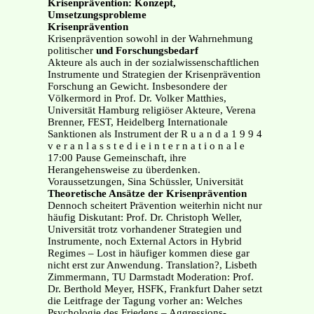
Krisenprävention: Konzept,
Umsetzungsprobleme
Krisenprävention
Krisenprävention sowohl in der Wahrnehmung
politischer
und Forschungsbedarf
Akteure als auch in der sozialwissenschaftlichen
Instrumente und Strategien der Krisenprävention
Forschung an Gewicht. Insbesondere der
Völkermord in Prof. Dr. Volker Matthies,
Universität Hamburg religiöser Akteure, Verena
Brenner, FEST, Heidelberg Internationale
Sanktionen als Instrument der R u a n d a 1 9 9 4
v e r a n l a s s t e d i e i n t e r n a t i o n a l e
17:00 Pause Gemeinschaft, ihre
Herangehensweise zu überdenken.
Voraussetzungen, Sina Schüssler, Universität
Theoretische Ansätze der Krisenprävention
Dennoch scheitert Prävention weiterhin nicht nur
häufig Diskutant: Prof. Dr. Christoph Weller,
Universität trotz vorhandener Strategien und
Instrumente, noch External Actors in Hybrid
Regimes – Lost in häufiger kommen diese gar
nicht erst zur Anwendung. Translation?, Lisbeth
Zimmermann, TU Darmstadt Moderation: Prof.
Dr. Berthold Meyer, HSFK, Frankfurt Daher setzt
die Leitfrage der Tagung vorher an: Welches
Psychologie des Friedens – Aggressions-