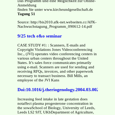
Das Programm und eine Möglichkeit zur Online-
Anmeldung
finden Sie unter www.kircheundgesellschaft.de
Tagung 51
Source: http://bis2010.afk-net.webseiten.cc/AFK-
Nachwuchstagung_Programm_090612-14.pdf
9/25 tech e&o seminar
CASE STUDY #1: : Scanners, E-mails and
Copyright Violations Jones Videoconferencing
Inc., (JVI) operates video conferencing centers in
various urban centers throughout the United
States. It’s sales force communicates primarily
using e-mail. Scanners are used for sending and
receiving RFQs, invoices, and other paperwork
necessary to transact business. Bill Mills, an
employee of the JVI Kans
Doi:10.1016/j.theriogenology.2004.03.002
Increasing feed intake in late gestation does
notaffect plasma progesterone concentration in
the sowaSchool of Biology, University of Leeds,
Leeds LS2 9JT, UKbDepartment of Agriculture,