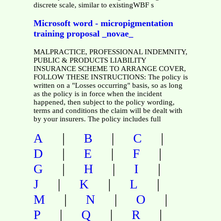
discrete scale, similar to existingWBF s
Microsoft word - micropigmentation
training proposal _novae_
MALPRACTICE, PROFESSIONAL INDEMNITY,
PUBLIC & PRODUCTS LIABILITY
INSURANCE SCHEME TO ARRANGE COVER,
FOLLOW THESE INSTRUCTIONS: The policy is
written on a "Losses occurring" basis, so as long
as the policy is in force when the incident
happened, then subject to the policy wording,
terms and conditions the claim will be dealt with
by your insurers. The policy includes full
|
|
|
A
B
C
|
|
|
D
E
F
|
|
|
G
H
I
|
|
|
J
K
L
|
|
|
M
N
O
|
|
|
P
Q
R