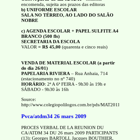
encomenda, sujeita aos prazos das editoras
b) UNIFORME ESCOLAR
SALA NO TÉRREO, AO LADO DO SALÃO
NOBRE
c) AGENDA ESCOLAR + PAPEL SULFITE A4
BRANCO (500 fls)
SECRETARIA DA ESCOLA
VALOR
= R$ 45,00
(quarenta e cinco reais)
VENDA DE MATERIAL ESCOLAR (a partir
do dia 26/01)
PAPELARIA RIVIERA
– Rua Anhaia, 714
(estacionamento no nº 740)
HORÁRIO
: 2ª A 6ª FEIRA - 9h30 às 19h e
SÁBADO - 9h30 às 16h
Source:
http://www.colegiopolilogos.com.br/pds/MAT2011/mat_em.
Pvca/atdm34 26 mars 2009
PROCES VERBAL DE LA REUNION DU
CA/ATDM 34 DU 26 mars 2009 PARTICIPANTS
(13): Georges BARTOLI, Jacques BOUTHIER,