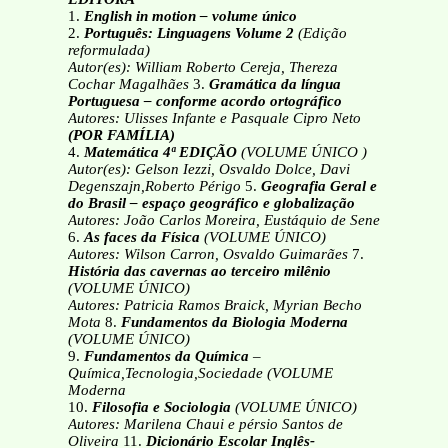
1.
English in motion – volume único
2.
Português: Linguagens Volume 2
(Edição
reformulada)
Autor(es): William Roberto Cereja, Thereza
Cochar Magalhães
3.
Gramática da língua
Portuguesa – conforme acordo ortográfico
Autores: Ulisses Infante e Pasquale Cipro Neto
(POR FAMÍLIA)
4.
Matemática 4ª EDIÇÃO
(VOLUME ÚNICO )
Autor(es): Gelson Iezzi, Osvaldo Dolce, Davi
Degenszajn,Roberto Périgo
5.
Geografia Geral e
do Brasil – espaço geográfico e globalização
Autores: João Carlos Moreira, Eustáquio de Sene
6.
As faces da Física
(VOLUME ÚNICO)
Autores: Wilson Carron, Osvaldo Guimarães
7.
História das cavernas ao terceiro milênio
(VOLUME ÚNICO)
Autores: Patricia Ramos Braick, Myrian Becho
Mota
8.
Fundamentos da Biologia Moderna
(VOLUME ÚNICO)
9.
Fundamentos da Química
–
Química,Tecnologia,Sociedade (VOLUME
Moderna
10.
Filosofia e Sociologia
(VOLUME ÚNICO)
Autores: Marilena Chaui e pérsio Santos de
Oliveira
11.
Dicionário Escolar Inglês-