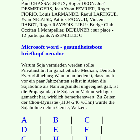
Paul CHASSAGNEUX, Roger DEON, José
DESMERGERS, Jean Yvon FEVRIER, Roger
FIORIO, Louis LARMANDE, Raoul LARTIGUE,
Yvan NICAISE, Patrick PACAUD, Vincent
RABOT, Roger RAYBOIS. LIEU : Bridge Club
Occitan à Montpellier. DEJEUNER : sur place -
12 participants ASSEMBLEE G
Microsoft word - gesundheitsbote
briefkopf neu.doc
Warum Soja vermieden werden sollte
Privatinstitut für ganzheitliche Medizin, Deutsch
Evern/Lüneburg Wenn man bedenkt, dass noch
vor ein paar Jahrzehnten selbst in Asien die
Sojabohne als Nahrungsmittel ungeeignet galt, ist
die Propaganda, die Soja zum Verkaufschlager
gemacht hat, wirklich bemerkenswert. Zu Zeiten
der Chou-Dynastie (1134-246 v.Chr.) wurde die
Sojabohne neben Gerste, Weizen,
|
|
|
A
B
C
|
|
|
D
E
F
|
|
|
G
H
I