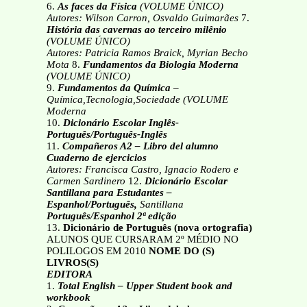
6.
As faces da Física
(VOLUME ÚNICO)
Autores: Wilson Carron, Osvaldo Guimarães
7.
História das cavernas ao terceiro milênio
(VOLUME ÚNICO)
Autores: Patricia Ramos Braick, Myrian Becho
Mota
8.
Fundamentos da Biologia Moderna
(VOLUME ÚNICO)
9.
Fundamentos da Química
–
Química,Tecnologia,Sociedade (VOLUME
Moderna
10.
Dicionário Escolar Inglês-
Português/Português-Inglês
11.
Compañeros A2 – Libro del alumno
Cuaderno de ejercicios
Autores: Francisca Castro, Ignacio Rodero e
Carmen Sardinero
12.
Dicionário Escolar
Santillana para Estudantes –
Espanhol/Português,
Santillana
Português/Espanhol 2ª edição
13.
Dicionário de Português (nova ortografia)
ALUNOS QUE CURSARAM 2º MÉDIO NO
POLILOGOS EM 2010
NOME DO (S)
LIVROS(S)
EDITORA
1.
Total English – Upper Student book and
workbook