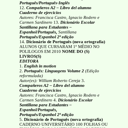
Português/Português-Inglês
12.
Compañeros A2 – Libro del alumno
Cuaderno de ejercicios
Autores: Francisca Castro, Ignacio Rodero e
Carmen Sardinero
13.
Dicionário Escolar
Santillana para Estudantes –
Espanhol/Português,
Santillana
Português/Espanhol 2ª edição
14.
Dicionário de Português (nova ortografia)
ALUNOS QUE CURSARAM 1º MÉDIO NO
POLILOGOS EM 2010
NOME DO (S)
LIVROS(S)
EDITORA
1.
English in motion
2.
Português: Linguagens Volume 2
(Edição
reformulada)
Autor(es): William Roberto Cereja
3.
Compañeros A2 – Libro del alumno
Cuaderno de ejercicios
Autores: Francisca Castro, Ignacio Rodero e
Carmen Sardinero
4.
Dicionário Escolar
Santillana para Estudantes –
Espanhol/Português,
Português/Espanhol 2ª edição
5.
Dicionário de Português (nova ortografia)
CADERNO UNIVERSITÁRIO 100 FOLHAS OU