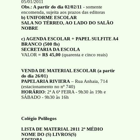
05/01/2011
Obs.: A partir do dia 02/02/11
- somente
encomenda, sujeita aos prazos das editoras
b) UNIFORME ESCOLAR
SALA NO TÉRREO, AO LADO DO SALÃO
NOBRE
c) AGENDA ESCOLAR + PAPEL SULFITE A4
BRANCO (500 fls)
SECRETARIA DA ESCOLA
VALOR
= R$ 45,00
(quarenta e cinco reais)
VENDA DE MATERIAL ESCOLAR (a partir
do dia 26/01)
PAPELARIA RIVIERA
– Rua Anhaia, 714
(estacionamento no nº 740)
HORÁRIO
: 2ª A 6ª FEIRA - 9h30 às 19h e
SÁBADO - 9h30 às 16h
Colégio Polilogos
LISTA DE MATERIAL 2011 2º MÉDIO
NOME DO (S) LIVROS(S)
EDITORA