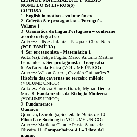
LISTA DE MATERIAL 2011 1º MÉDIO
NOME DO (S) LIVROS(S)
EDITORA
1.
English in motion – volume único
2.
Coleção Ser protagonista – Português
Volume 1
3.
Gramática da língua Portuguesa – conforme
acordo ortográfico
Autores: Ulisses Infante e Pasquale Cipro Neto
(POR FAMÍLIA)
4.
Ser protagonista - Matemática 1
Autor(es): Felipe Fugita, Marco Antonio Martins
Fernandes 5.
Ser protagonista - Geografia
6.
As faces da Física
(VOLUME ÚNICO)
Autores: Wilson Carron, Osvaldo Guimarães 7.
História das cavernas ao terceiro milênio
(VOLUME ÚNICO)
Autores: Patricia Ramos Braick, Myrian Becho
Mota 8.
Fundamentos da Biologia Moderna
(VOLUME ÚNICO)
9.
Fundamentos
Química
Química,Tecnologia,Sociedade
Moderna
10.
Filosofia e Sociologia
(VOLUME ÚNICO)
Autores: Marilena Chaui e Pérsio Santos de
Oliveira 11.
Companheiros A1 – Libro del
alumno