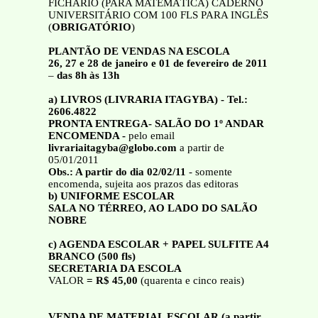
FICHÁRIO (PARA MATEMÁTICA) CADERNO
UNIVERSITÁRIO COM 100 FLS PARA INGLÊS
(
OBRIGATÓRIO
)
PLANTÃO DE VENDAS NA ESCOLA
26, 27 e 28 de janeiro e 01 de fevereiro de 2011
–
das 8h às 13h
a) LIVROS (LIVRARIA ITAGYBA) - Tel.:
2606.4822
PRONTA ENTREGA- SALÃO DO 1º ANDAR
ENCOMENDA -
pelo email
livrariaitagyba@globo.com
a partir de
05/01/2011
Obs.: A partir do dia 02/02/11
- somente
encomenda, sujeita aos prazos das editoras
b) UNIFORME ESCOLAR
SALA NO TÉRREO, AO LADO DO SALÃO
NOBRE
c) AGENDA ESCOLAR + PAPEL SULFITE A4
BRANCO (500 fls)
SECRETARIA DA ESCOLA
VALOR
= R$ 45,00
(quarenta e cinco reais)
VENDA DE MATERIAL ESCOLAR (a partir