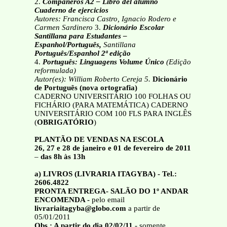
2.
Compañeros A2 – Libro del alumno
Cuaderno de ejercicios
Autores: Francisca Castro, Ignacio Rodero e
Carmen Sardinero
3.
Dicionário Escolar
Santillana para Estudantes –
Espanhol/Português,
Santillana
Português/Espanhol 2ª edição
4.
Português: Linguagens Volume Único
(Edição
reformulada)
Autor(es): William Roberto Cereja
5.
Dicionário
de Português (nova ortografia)
CADERNO UNIVERSITÁRIO 100 FOLHAS OU
FICHÁRIO (PARA MATEMÁTICA) CADERNO
UNIVERSITÁRIO COM 100 FLS PARA INGLÊS
(
OBRIGATÓRIO
)
PLANTÃO DE VENDAS NA ESCOLA
26, 27 e 28 de janeiro e 01 de fevereiro de 2011
–
das 8h às 13h
a) LIVROS (LIVRARIA ITAGYBA) - Tel.:
2606.4822
PRONTA ENTREGA- SALÃO DO 1º ANDAR
ENCOMENDA -
pelo email
livrariaitagyba@globo.com
a partir de
05/01/2011
Obs.: A partir do dia 02/02/11
- somente