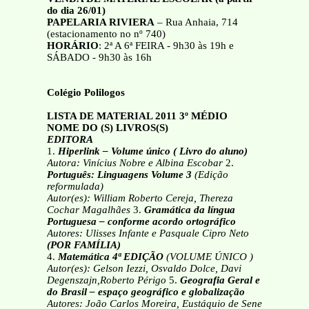
do dia 26/01)
PAPELARIA RIVIERA
– Rua Anhaia, 714
(estacionamento no nº 740)
HORÁRIO
: 2ª A 6ª FEIRA - 9h30 às 19h e
SÁBADO - 9h30 às 16h
Colégio Polilogos
LISTA DE MATERIAL 2011 3º MÉDIO
NOME DO (S) LIVROS(S)
EDITORA
1.
Hiperlink – Volume único ( Livro do aluno)
Autora: Vinícius Nobre e Albina Escobar
2.
Português: Linguagens Volume 3
(Edição
reformulada)
Autor(es): William Roberto Cereja, Thereza
Cochar Magalhães
3.
Gramática da língua
Portuguesa – conforme acordo ortográfico
Autores: Ulisses Infante e Pasquale Cipro Neto
(POR FAMÍLIA)
4.
Matemática 4ª EDIÇÃO
(VOLUME ÚNICO )
Autor(es): Gelson Iezzi, Osvaldo Dolce, Davi
Degenszajn,Roberto Périgo
5.
Geografia Geral e
do Brasil – espaço geográfico e globalização
Autores: João Carlos Moreira, Eustáquio de Sene