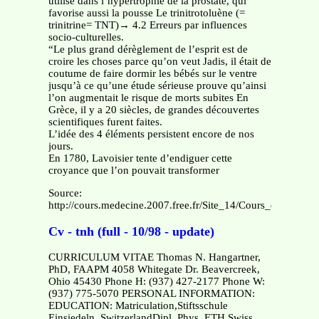
utilisé dans l’hypertrophie de la prostate, qui
favorise aussi la pousse Le trinitrotoluène (=
trinitrine= TNT)→ 4.2 Erreurs par influences
socio-culturelles.
“Le plus grand dérèglement de l’esprit est de
croire les choses parce qu’on veut Jadis, il était de
coutume de faire dormir les bébés sur le ventre
jusqu’à ce qu’une étude sérieuse prouve qu’ainsi
l’on augmentait le risque de morts subites En
Grèce, il y a 20 siècles, de grandes découvertes
scientifiques furent faites.
L’idée des 4 éléments persistent encore de nos
jours.
En 1780, Lavoisier tente d’endiguer cette
croyance que l’on pouvait transformer
Source:
http://cours.medecine.2007.free.fr/Site_14/Cours_de_medec
Cv - tnh (full - 10/98 - update)
CURRICULUM VITAE Thomas N. Hangartner,
PhD, FAAPM 4058 Whitegate Dr. Beavercreek,
Ohio 45430 Phone H: (937) 427-2177 Phone W:
(937) 775-5070 PERSONAL INFORMATION:
EDUCATION: Matriculation,Stiftsschule
Einsiedeln, SwitzerlandDipl. Phys. ETH,Swiss