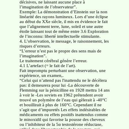
décisives, ne laissant aucune place à
l’imagination de l’observateur”.
Exemple: La démonstration d’Einstein sur la non
linéarité des rayons lumineux. Lors d’une éclipse
au début du XXe siècle, il mis en évidence le fait
que l’alignement terre, lune, soleil et une autre
étoile laissant tout de même entre 3.6 Exploration
de l’inconnu: liberté intellectuelle stimulante.
4. L’observation, le message, le raisonnement, les
risques d’erreurs.
“L’erreur n’est pas le propre des sens mais de
l’imagination”.
Le traitement cérébral génère l’erreur.
4.1 L’artefact (= le fait de l’art).
Fait impromptu perturbant une observation, une
expérience, un examen,.
“Celui qui n’attend pas l'inattendu ne le décèlera
pas: il demeurera pour lui -La découverte de
Flemming sur la pénicilline en 1928 mettra 14 ans
à voir le -Les soviets en 1962 prétendent avoir
trouvé un polymère de l’eau qui gèlerait à -40°C
et bouillirait à plus de 160°C. Cependant il ne
s’agit que d’impuretés Les effets indésirables de
médicaments ou effets positifs inattendus comme
le minoxidil qui favorise la pousse des cheveux
ou l’inhibiteur de la 5α testostérone réductase,