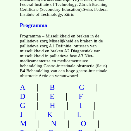
Federal Institute of Technology, ZürichTeaching
Certificate (Secondary Education),Swiss Federal
Institute of Technology, Züric
Programma
Programma – Misselijkheid en braken in de
palliatieve zorg Misselijkheid en braken in de
palliatieve zorg A1 Definitie, ontstaan van
misselijkheid en braken A2 Diagnostiek van
misselijkheid in palliatieve fase A3 Niet-
medicamenteuze en medicamenteuze
behandeling Gastro-intestinale obstructie (ileus)
B4 Behandeling van een hoge gastro-intestinale
obstructie Actie en verantwoord
|
|
|
A
B
C
|
|
|
D
E
F
|
|
|
G
H
I
|
|
|
J
K
L
|
|
|
M
N
O