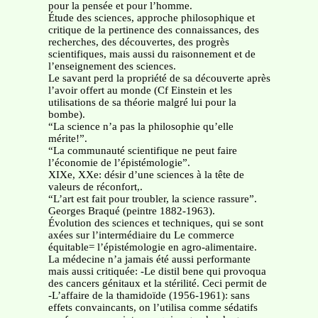
pour la pensée et pour l’homme.
Étude des sciences, approche philosophique et
critique de la pertinence des connaissances, des
recherches, des découvertes, des progrès
scientifiques, mais aussi du raisonnement et de
l’enseignement des sciences.
Le savant perd la propriété de sa découverte après
l’avoir offert au monde (Cf Einstein et les
utilisations de sa théorie malgré lui pour la
bombe).
“La science n’a pas la philosophie qu’elle
mérite!”.
“La communauté scientifique ne peut faire
l’économie de l’épistémologie”.
XIXe, XXe: désir d’une sciences à la tête de
valeurs de réconfort,.
“L’art est fait pour troubler, la science rassure”.
Georges Braqué (peintre 1882-1963).
Évolution des sciences et techniques, qui se sont
axées sur l’intermédiaire du Le commerce
équitable= l’épistémologie en agro-alimentaire.
La médecine n’a jamais été aussi performante
mais aussi critiquée: -Le distil bene qui provoqua
des cancers génitaux et la stérilité. Ceci permit de
-L’affaire de la thamidoïde (1956-1961): sans
effets convaincants, on l’utilisa comme sédatifs