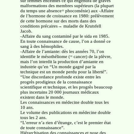
sur femmes enceintes ce qui engendra de graves
malformations des membres supérieurs (la plupart
du temps une absence= phocoménie) aux -Affaire
de l’hormone de croissance en 1980: prélèvement
de cette hormone sur des morts dans des
conditions précaires→ maladie de Krutsfell
Jacob.
-Affaire du sang contaminé par le sida en 1985.
En toute connaissance de cause, l’on a donné ce
sang à des hémophiles.
-Affaire de l’amiante: dès les années 70, l’on
identifie le mésothéliome (= cancer) de la plèvre,
mais l’on interdit la production d’amiante en
industrie qu’en “Un monde gagné par la
technique est un monde perdu pour la liberté”.
“Une discordance profonde existe entre les
progrès prodigieux de la connaissance
scientifique et technique, et les progrès beaucoup
plus incertains 20 000 journaux médicaux
existent dans le monde.
Les connaissances en médecine double tous les
10 ans.
Le volume des publications en médecine double
tous les 2 ans.
“L’erreur n’a rien d’étrange, c’est le premier état
de toute connaissance”.
Hiérarchisation des connaissances et pose des