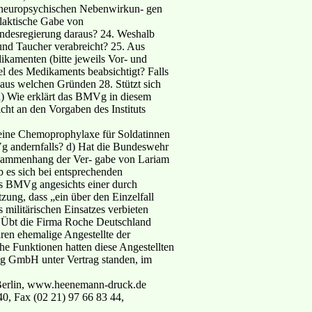
r neuropsychischen Nebenwirkun- gen
laktische Gabe von
undesregierung daraus? 24. Weshalb
und Taucher verabreicht? 25. Aus
kamenten (bitte jeweils Vor- und
el des Medikaments beabsichtigt? Falls
 aus welchen Gründen 28. Stützt sich
 Wie erklärt das BMVg in diesem
icht an den Vorgaben des Instituts
s eine Chemoprophylaxe für Soldatinnen
Vg andernfalls? d) Hat die Bundeswehr
usammenhang der Ver- gabe von Lariam
 es sich bei entsprechenden
 BMVg angesichts einer durch
ung, dass „ein über den Einzelfall
militärischen Einsatzes verbieten
 Übt die Firma Roche Deutschland
en ehemalige Angestellte der
 Funktionen hatten diese Angestellten
ing GmbH unter Vertrag standen, im
Berlin, www.heenemann-druck.de
40, Fax (02 21) 97 66 83 44,