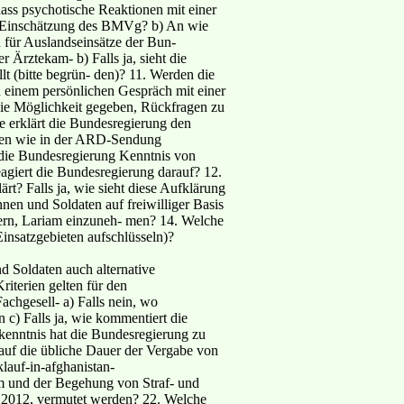
ass psychotische Reaktionen mit einer
die Einschätzung des BMVg? b) An wie
 für Auslandseinsätze der Bun-
 Ärztekam- b) Falls ja, sieht die
 (bitte begrün- den)? 11. Werden die
 einem persönlichen Gespräch mit einer
 die Möglichkeit gegeben, Rückfragen zu
e erklärt die Bundesregierung den
hten wie in der ARD-Sendung
t die Bundesregierung Kenntnis von
eagiert die Bundesregierung darauf? 12.
t? Falls ja, wie sieht diese Aufklärung
nen und Soldaten auf freiwilliger Basis
gern, Lariam einzuneh- men? 14. Welche
insatzgebieten aufschlüsseln)?
d Soldaten auch alternative
iterien gelten für den
achgesell- a) Falls nein, wo
 c) Falls ja, wie kommentiert die
kenntnis hat die Bundesregierung zu
auf die übliche Dauer der Vergabe von
lauf-in-afghanistan-
 und der Begehung von Straf- und
r 2012, vermutet werden? 22. Welche