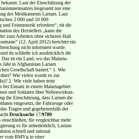
n bekannt. Laut der Einschätzung der
hanistaneinsatzes insgesamt nur eine
chung des Medikaments Lariam. Laut
ischen 2 000 und 10 000
 und Feinmotorik erfordern“, rät die
ation des Herstellers „kann die
er zum Arbeiten ohne sicheren Halt
raste“ (12. April 2012) berichtet ein
reichung nicht informiert wurde.
 und da schließe ich ausdrücklich die
Das ist ein Land, wo das Malaria-
s Jahr in Afghanistan Lariam
en Gesellschaft basiert.“ 1. Wie
dnet? Wie vielen wurde es zur
n)? 2. Wie viele haben trotz
 bei Einsatz in einem Malariagebiet
tinnen und Soldaten über Nebenwirkun-
ung die Einschätzung, dass Lariam die
ldaten eingesetzt, die Fahrzeuge oder
 das Tragen und gegebenenfalls der
sacht
Drucksache
17/
9789
 einschließen, für vergleichbar mehr
egierung es für unbedenklich, Lariam
tion schnell und rational
 der vom BMVg in einer