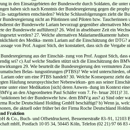
erung in den Einsatzgebieten der Bundeswehr durch Soldaten, die unte
ngen haben sich nach Kenntnis der Bundesregierung gegen die prophy
 Ein- satzgebieten entschieden? Welche Schlussfolgerungen zieht die B
 Bundesregierung nicht an Pilotinnen und Piloten bzw. Taucherinnen 
sdienst der Bundeswehr Lariam bevorzugt gegenüber alternativen Medi
iete der Bundeswehr aufführen)? 26. Wird in absehbarer Zeit ein Wechs
 eingesetzt werden? 27. Welche alternativen Malariamedikamente haben
chkeit des Medika- ments Lariam auf die Einschätzung der DTG? a)
ussage von Prof. August Stich, der konstatiert, dass sich die Vergabe n
 Bundesregierung aus der Einschät- zung von Prof. August Stich, das
endig sei? c) Auf welche Studien stützt sich die Einschätzung des BM
enwirkungen 29. Wie beurteilt die Bundesregierung den vermuteten Z
raumatischen Belas- tungsstörungen (PTBS)? Wie wird unterschieden, ob
ariam oder um eine PTBS handelt? 30. Welche Konsequenz zieht das
legten Häufung neuropsychischer Nebenwirkun- gen aus seiner Einschätz
eme unter einer Medikation [sich] deren Anwen- dung im Kontext eines 
s BMVg an den Abgeordneten Paul Schäfer vom 7. Fe- bruar 2011)? 31.
unktionen bei der Bundeswehr bzw. dem BMVg aus? a) Sind oder war
ma Roche Deutschland Holding GmbH beschäftigt? b) Wenn ja, welche
sonen, die aktuell oder früher bei der Firma Roche Deutschland Hold
und Fraktion
H & Co., Buch- und Offsetdruckerei, Bessemerstraße 83–91, 12103 
schaft mbH, Postfach 10 05 34, 50445 Köln, Telefon (02 21) 97 66 83 