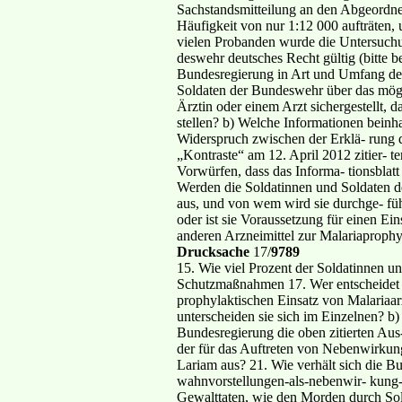
Sachstandsmitteilung an den Abgeordnet
Häufigkeit von nur 1:12 000 aufträten,
vielen Probanden wurde die Untersuchu
deswehr deutsches Recht gültig (bitte b
Bundesregierung in Art und Umfang der
Soldaten der Bundeswehr über das mögl
Ärztin oder einem Arzt sichergestellt, 
stellen? b) Welche Informationen beinh
Widerspruch zwischen der Erklä- rung 
„Kontraste“ am 12. April 2012 zitier- 
Vorwürfen, dass das Informa- tionsblatt
Werden die Soldatinnen und Soldaten der
aus, und von wem wird sie durchge- füh
oder ist sie Voraussetzung für einen E
anderen Arzneimittel zur Malariaprophy
Drucksache
17/
9789
15. Wie viel Prozent der Soldatinnen u
Schutzmaßnahmen 17. Wer entscheidet da
prophylaktischen Einsatz von Malariaar
unterscheiden sie sich im Einzelnen? b
Bundesregierung die oben zitierten Aus
der für das Auftreten von Nebenwirkun
Lariam aus? 21. Wie verhält sich die B
wahnvorstellungen-als-nebenwir- kung
Gewalttaten, wie den Morden durch Sol