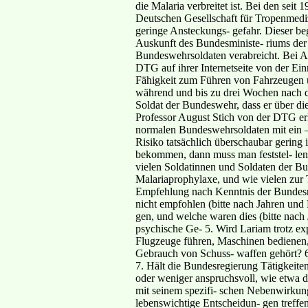
die Malaria verbreitet ist. Bei den sei
Deutschen Gesellschaft für Tropenmediz
geringe Ansteckungs- gefahr. Dieser be
Auskunft des Bundesministe- riums de
Bundeswehrsoldaten verabreicht. Bei Ak
DTG auf ihrer Internetseite von der Ei
Fähigkeit zum Führen von Fahrzeugen 
während und bis zu drei Wochen nach d
Soldat der Bundeswehr, dass er über d
Professor August Stich von der DTG erkl
normalen Bundeswehrsoldaten mit ein –
Risiko tatsächlich überschaubar gering
bekommen, dann muss man feststel- len,
vielen Soldatinnen und Soldaten der B
Malariaprophylaxe, und wie vielen zur T
Empfehlung nach Kenntnis der Bundesre
nicht empfohlen (bitte nach Jahren und
gen, und welche waren dies (bitte nach 
psychische Ge- 5. Wird Lariam trotz ex
Flugzeuge führen, Maschinen bedienen, 
Gebrauch von Schuss- waffen gehört? 6
7. Hält die Bundesregierung Tätigkeiten
oder weniger anspruchsvoll, wie etwa d
mit seinem spezifi- schen Nebenwirkung
lebenswichtige Entscheidun- gen treffe