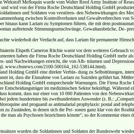
 Wirkstoff Mefloquin wurde vom Walter Reed Army Institute of Res
t und wird von der Firma Roche Deutschland Holding GmbH produzier
oldatinnen und Soldaten von verstören- den Nebenwirkungen des Medi
Zusammenhang zwischen Kontrollverlusten und Gewaltverbrechen von S
er hinaus kann Lariam zu Symptomen führen, die mit dem posttraumati
 spontan auftretende Stimmungsumschwünge, Gewaltausbrüche, De- pres
chte wiederholt der Verdacht auf, dass Lariam für permanente Hirnsc
hiaterin Elspeth Cameron Ritchie warnt vor dem weiteren Gebrauch v
Dokumenten haben die Firma Roche Deutschland Holding GmbH mehr als 
n- und Nachwirkungen erreicht, die von Alb- träumen und Depressionen
 (vgl. www.cbsnews.com/2100-500164_162-538144.html).
and Holding GmbH eine direkte Verbin- dung zu Selbsttötungen, inter
annt ist, dass die Einnahme von Lariam zu Suiziden geführt hat. Mittler
tschland Holding GmbH entsprechende Warnungen. Die Firma Roche 
re Entscheidungsträger im medizinischen Sektor bekräftigt. Während 
luss kommt, dass nur einer von 10 000 Patienten von den Nebenwirkun
i jedem hundertsten bis zweihundertsten Anwender (z. B.: „Compariso
oroquine and proguanil as antimalarial prophylaxis: postal and telephon
m zu Zuständen, in denen sich die Per- sonen ganz klar von der Realit
ie man als Psychosen bezeichnen könnte“, so der Kommentar eines der
sätzen wurden die Soldatinnen und Soldaten der Bundeswehr wiederho