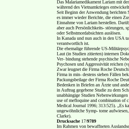
Das Malariamedikament Lariam mit dem
während des Vietnamkrieges entwickel
Seit Beginn der Anwendung berichten S
es immer wieder Berichte, die einen 
Einnahme von Lariam herstellen. Darüb
aber auch Persönlichkeits- störungen,
oder Selbstmordabsichten auslösen.
In Kanada und nun auch in den USA tau
verantwortlich ist.
Die ehemalige führende US-Militärpsyc
Laut (in Studien zitierten) internen 
Ver- bindung stehende psychische Nebe
Psychosen und Aggressivität reichen
Zwar leugnet die Firma Roche Deutschl
Firma in min- destens sieben Fällen bek
Packungsbeilage der Firma Roche Deu
Bedenken in Briefen an Ärzte und ande
in Auftrag gegebene Studie zu dem Sch
unabhängige Studien Nebenwirkungen be
use of mefloquine and combination of chl
Medical Journal 1996; 313:525). „Es ka
ungewöhnliche Symp- tome aufwiesen, d
Clarke).
Drucksache
17/
9789
Im Rahmen von bewaffneten Auslandsein