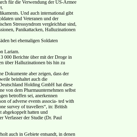
earch für die Verwendung der US-Armee
t.
kaments. Und auch international gibt
oldaten und Veteranen und der
schen Stresssyndrom vergleichbar sind,
sionen, Panikattacken, Halluzinationen
häden bei ehemaligen Soldaten
on Lariam.
3 000 Berichte über mit der Droge in
 über Halluzinationen bis hin zu
ne Dokumente aber zeigen, dass der
weile beinhaltet auch die
Deutschland Holding GmbH hat diese
eine von dem Pharmaunternehmen selbst
gen betroffen sei, anerkennen
n of adverse events associa- ted with
e survey of travellers“, in: British
ät abgekoppelt hatten und
 Verfasser der Studie (Dr. Paul
lt auch in Gebiete entsandt, in denen