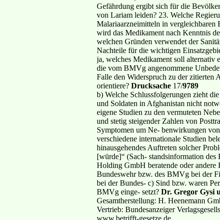
Gefährdung ergibt sich für die Bevölk
von Lariam leiden? 23. Welche Regieru
Malariaarzneimitteln in vergleichbaren
wird das Medikament nach Kenntnis der
welchen Gründen verwendet der Sanität
Nachteile für die wichtigen Einsatzgeb
ja, welches Medikament soll alternativ
die vom BMVg angenommene Unbedenkli
Falle den Widerspruch zu der zitierten A
orientiere?
Drucksache
17/
9789
b) Welche Schlussfolgerungen zieht die
und Soldaten in Afghanistan nicht notw
eigene Studien zu den vermuteten Neb
und stetig steigender Zahlen von Postt
Symptomen um Ne- benwirkungen von L
verschiedene internationale Studien be
hinausgehendes Auftreten solcher Probl
[würde]“ (Sach- standsinformation de
Holding GmbH beratende oder andere F
Bundeswehr bzw. des BMVg bei der Fir
bei der Bundes- c) Sind bzw. waren Per
BMVg einge- setzt?
Dr. Gregor Gysi 
Gesamtherstellung: H. Heenemann Gmb
Vertrieb: Bundesanzeiger Verlagsgesell
www.betrifft-gesetze.de