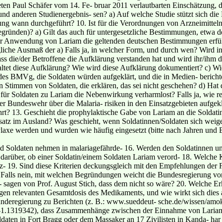
en Paul Schäfer vom 14. Fe- bruar 2011 verlautbarten Einschätzung, d
 und anderen Studienergebnis- sen? a) Auf welche Studie stützt sich 
ng wann durchgeführt? 10. Ist für die Verordnungen von Arzneimitteln
egründen)? a) Gilt das auch für untergesetzliche Bestimmungen, etwa der
 Anwendung von Lariam die geltenden deutschen Bestimmungen erfüllt
iche Ausmaß der a) Falls ja, in welcher Form, und durch wen? Wird in
dass die/der Betroffene die Aufklärung verstanden hat und wird ihr/ihm
altet diese Aufklärung? Wie wird diese Aufklärung dokumentiert? c) Wi
des BMVg, die Soldaten würden aufgeklärt, und die in Medien- beric
ten Stimmen von Soldaten, die erklären, das sei nicht geschehen? d) Ha
 für Soldaten zu Lariam die Nebenwirkung verharmlost? Falls ja, wie r
 Bundeswehr über die Malaria- risiken in den Einsatzgebieten aufgeklär
rt? 13. Geschieht die prophylaktische Gabe von Lariam an die Soldatin
insatz im Ausland? Was geschieht, wenn Soldatinnen/Soldaten sich wei
laxe werden und wurden wie häufig eingesetzt (bitte nach Jahren und E
nd Soldaten nehmen in malariagefährde- 16. Werden den Soldatinnen un
rüber, ob einer Soldatin/einem Soldaten Lariam verord- 18. Welche Kr
z- 19. Sind diese Kriterien deckungsgleich mit den Empfehlungen der F
) Falls nein, mit welchen Begründungen weicht die Bundesregierung von
- sagen von Prof. August Stich, dass dem nicht so wäre? 20. Welche Er
gen relevanten Gesamtdosis des Medikaments, und wie wirkt sich dies 
underegierung zu Berichten (z. B.: www.sueddeut- sche.de/wissen/amok
-1.1319342), dass Zusammenhänge zwischen der Einnahme von Lariam
daten in Fort Bragg oder dem Massaker an 17 Zivilisten in Kanda- ha