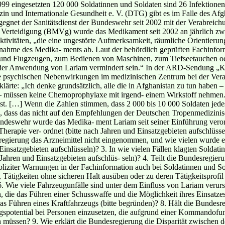
t 1999 eingesetzten 120 000 Soldatinnen und Soldaten sind 26 Infektione
in und Internationale Gesundheit e. V. (DTG) gibt es im Falle des Afg
gegnet der Sanitätsdienst der Bundeswehr seit 2002 mit der Verabrei
r Verteidigung (BMVg) wurde das Medikament seit 2002 an jährlich zw
tivitäten, „die eine ungestörte Aufmerksamkeit, räumliche Orientierung
nnahme des Medika- ments ab. Laut der behördlich geprüften Fachinform
und Flugzeugen, zum Bedienen von Maschinen, zum Tiefseetauchen od
er Anwendung von Lariam vermindert sein.“ In der ARD-Sendung „Kont
ie psychischen Nebenwirkungen im medizinischen Zentrum bei der Verab
ärte: „Ich denke grundsätzlich, alle die in Afghanistan zu tun haben –
 müssen keine Chemoprophylaxe mit irgend- einem Wirkstoff nehmen. 
 ist. […] Wenn die Zahlen stimmen, dass 2 000 bis 10 000 Soldaten jede
 dass das nicht auf den Empfehlungen der Deutschen Tropenmedizinisch
undeswehr wurde das Medika- ment Lariam seit seiner Einführung veror
herapie ver- ordnet (bitte nach Jahren und Einsatzgebieten aufschlüssel
gierung das Arzneimittel nicht eingenommen, und wie vielen wurde es
 Einsatzgebieten aufschlüsseln)? 3. In wie vielen Fällen klagten Solda
Jahren und Einsatzgebieten aufschlüs- seln)? 4. Teilt die Bundesregier
pliziter Warnungen in der Fachinformation auch bei Soldatinnen und So
Tätigkeiten ohne sicheren Halt ausüben oder zu deren Tätigkeitsprofil
. Wie viele Fahrzeugunfälle sind unter dem Einfluss von Lariam verur
, die das Führen einer Schusswaffe und die Möglichkeit ihres Einsatzes
as Führen eines Kraftfahrzeugs (bitte begründen)? 8. Hält die Bundesr
spotential bei Personen einzusetzen, die aufgrund einer Kommandofunk
n müssen? 9. Wie erklärt die Bundesregierung die Disparität zwischen