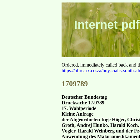
Internet pdf
Ordered, immediately called back and t
https://africarx.co.za/buy-cialis-south-af
1709789
Deutscher Bundestag
Drucksache
17/
9789
17. Wahlperiode
Kleine Anfrage
der Abgeordneten Inge Höger, Chris
Groth, Andrej Hunko, Harald Koch, 
Vogler, Harald Weinberg und der F
Anwendung des Malariamedikaments