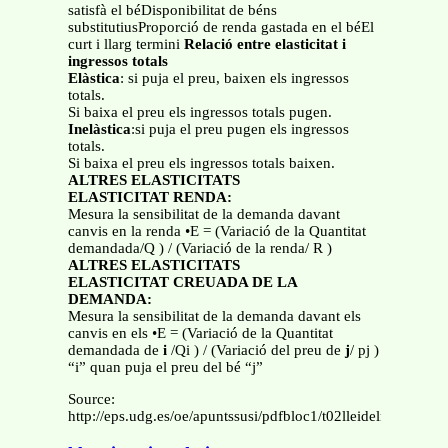
satisfà el béDisponibilitat de béns
substitutiusProporció de renda gastada en el béEl
curt i llarg termini
Relació entre elasticitat i
ingressos totals
Elàstica
: si puja el preu, baixen els ingressos
totals.
Si baixa el preu els ingressos totals pugen.
Inelàstica
:si puja el preu pugen els ingressos
totals.
Si baixa el preu els ingressos totals baixen.
ALTRES ELASTICITATS
ELASTICITAT RENDA:
Mesura la sensibilitat de la demanda davant
canvis en la renda •E = (Variació de la Quantitat
demandada/Q ) / (Variació de la renda/ R )
ALTRES ELASTICITATS
ELASTICITAT CREUADA DE LA
DEMANDA:
Mesura la sensibilitat de la demanda davant els
canvis en els •E = (Variació de la Quantitat
demandada de
i
/Qi ) / (Variació del preu de
j
/ pj )
“i” quan puja el preu del bé “j”
Source:
http://eps.udg.es/oe/apuntssusi/pdfbloc1/t02lleidelmercat.pdf