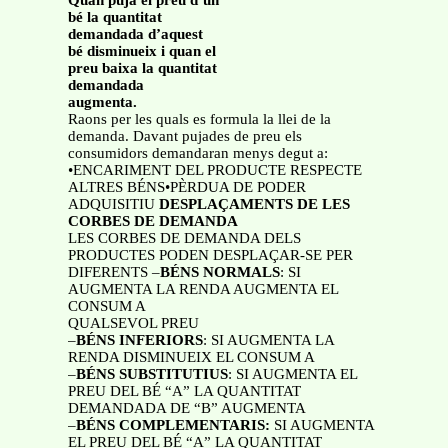
Quan puja el preu d’un
bé la quantitat
demandada d’aquest
bé disminueix i quan el
preu baixa la quantitat
demandada
augmenta.
Raons per les quals es formula la llei de la
demanda. Davant pujades de preu els
consumidors demandaran menys degut a:
•ENCARIMENT DEL PRODUCTE RESPECTE
ALTRES BÉNS•PÈRDUA DE PODER
ADQUISITIU
DESPLAÇAMENTS DE LES
CORBES DE DEMANDA
LES CORBES DE DEMANDA DELS
PRODUCTES PODEN DESPLAÇAR-SE PER
DIFERENTS –
BÉNS NORMALS
: SI
AUGMENTA LA RENDA AUGMENTA EL
CONSUM A
QUALSEVOL PREU
–
BÉNS INFERIORS
: SI AUGMENTA LA
RENDA DISMINUEIX EL CONSUM A
–
BÉNS SUBSTITUTIUS
: SI AUGMENTA EL
PREU DEL BÉ “A” LA QUANTITAT
DEMANDADA DE “B” AUGMENTA
–
BÉNS COMPLEMENTARIS:
SI AUGMENTA
EL PREU DEL BÉ “A” LA QUANTITAT