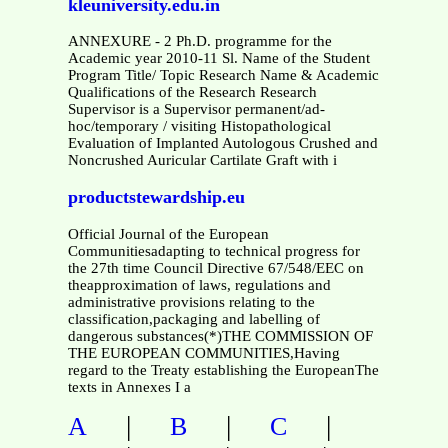
kleuniversity.edu.in
ANNEXURE - 2 Ph.D. programme for the
Academic year 2010-11 Sl. Name of the Student
Program Title/ Topic Research Name & Academic
Qualifications of the Research Research
Supervisor is a Supervisor permanent/ad-
hoc/temporary / visiting Histopathological
Evaluation of Implanted Autologous Crushed and
Noncrushed Auricular Cartilate Graft with i
productstewardship.eu
Official Journal of the European
Communitiesadapting to technical progress for
the 27th time Council Directive 67/548/EEC on
theapproximation of laws, regulations and
administrative provisions relating to the
classification,packaging and labelling of
dangerous substances(*)THE COMMISSION OF
THE EUROPEAN COMMUNITIES,Having
regard to the Treaty establishing the EuropeanThe
texts in Annexes I a
|
|
|
A
B
C