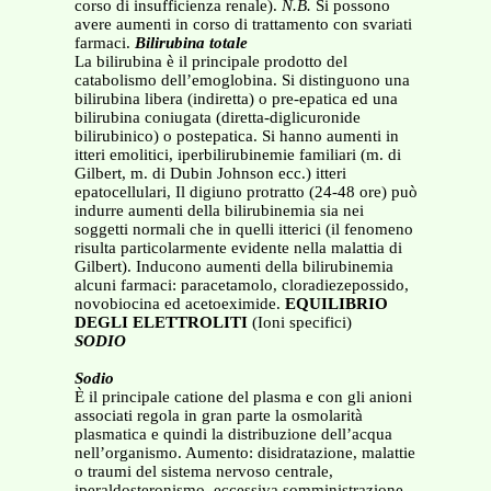
corso di insufficienza renale).
N.B.
Si possono
avere aumenti in corso di trattamento con svariati
farmaci.
Bilirubina totale
La bilirubina è il principale prodotto del
catabolismo dell’emoglobina. Si distinguono una
bilirubina libera (indiretta) o pre-epatica ed una
bilirubina coniugata (diretta-diglicuronide
bilirubinico) o postepatica. Si hanno aumenti in
itteri emolitici, iperbilirubinemie familiari (m. di
Gilbert, m. di Dubin Johnson ecc.) itteri
epatocellulari, Il digiuno protratto (24-48 ore) può
indurre aumenti della bilirubinemia sia nei
soggetti normali che in quelli itterici (il fenomeno
risulta particolarmente evidente nella malattia di
Gilbert). Inducono aumenti della bilirubinemia
alcuni farmaci: paracetamolo, cloradiezepossido,
novobiocina ed acetoeximide.
EQUILIBRIO
DEGLI ELETTROLITI
(Ioni specifici)
SODIO
Sodio
È il principale catione del plasma e con gli anioni
associati regola in gran parte la osmolarità
plasmatica e quindi la distribuzione dell’acqua
nell’organismo. Aumento: disidratazione, malattie
o traumi del sistema nervoso centrale,
iperaldosteronismo, eccessiva somministrazione