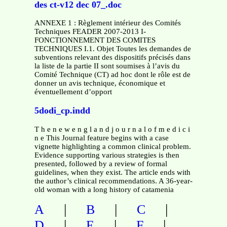
des ct-v12 dec 07_.doc
ANNEXE 1 : Règlement intérieur des Comités
Techniques FEADER 2007-2013 I-
FONCTIONNEMENT DES COMITES
TECHNIQUES I.1. Objet Toutes les demandes de
subventions relevant des dispositifs précisés dans
la liste de la partie II sont soumises à l’avis du
Comité Technique (CT) ad hoc dont le rôle est de
donner un avis technique, économique et
éventuellement d’opport
5dodi_cp.indd
T h e n e w e n g l a n d j o u r n a l o f m e d i c i
n e This Journal feature begins with a case
vignette highlighting a common clinical problem.
Evidence supporting various strategies is then
presented, followed by a review of formal
guidelines, when they exist. The article ends with
the author’s clinical recommendations. A 36-year-
old woman with a long history of catamenia
|
|
|
A
B
C
|
|
|
D
E
F