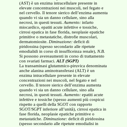
(AST) è un enzima intracellulare presente in
elevate concentrazioni nei muscoli, nel fegato e
nel cervello. Il tenore sierico dell’enzima aumenta
quando vi sia un danno cellulare, sino alla
necrosi, in questi tessuti.
Aumento:
infarto
miocardico, epatiti acute infettive e tossiche,
cirrosi epatica in fase florida, neoplasie epatiche
primitive o metastatiche, distrofie muscolari,
dermatomiosite.
Diminuzione:
deficit di
piridossina (spesso secondario alle ripetute
emodialidi in corso di insufficeinza renale),
N.B.
Si possono avereaumenti in corso di trattamento
con svariati farmaci.
ALT (SGPT)
La transaminasi glutammico-piruvica denominata
anche alanina aminotransferasi (ALT) è un
enzima intracellulare presente in elevate
concentrazioni nei muscoli, nel fegato e nel
cervello. Il tenore sierico dell’enzima aumenta
quando vi sia un danno cellulare, sino alla
necrosi, in questi tessuti.
Aumento:
epatiti acute
infettive e tossiche (spesso aumenti più cospicui
rispetto a quelli della SGOT con rapporto
SGOT/SGPT inferiore all’unità), cirrosi epatica in
fase florida, neoplasie epatiche primitive o
metastatiche.
Diminuzione:
deficit di piridossina
(spesso secondario alle ripetute emodialisi in