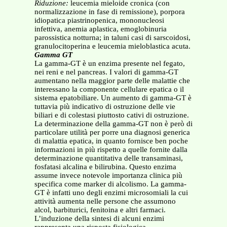
Riduzione:
leucemia mieloide cronica (con
normalizzazione in fase di remissione), porpora
idiopatica piastrinopenica, mononucleosi
infettiva, anemia aplastica, emoglobinuria
parossistica notturna; in taluni casi di sarscoidosi,
granulocitoperina e leucemia mieloblastica acuta.
Gamma GT
La gamma-GT è un enzima presente nel fegato,
nei reni e nel pancreas. I valori di gamma-GT
aumentano nella maggior parte delle malattie che
interessano la componente cellulare epatica o il
sistema epatobiliare. Un aumento di gamma-GT è
tuttavia più indicativo di ostruzione delle vie
biliari e di colestasi piuttosto cativi di ostruzione.
La determinazione della gamma-GT non è però di
particolare utilità per porre una diagnosi generica
di malattia epatica, in quanto fornisce ben poche
informazioni in più rispetto a quelle fornite dalla
determinazione quantitativa delle transaminasi,
fosfatasi alcalina e bilirubina. Questo enzima
assume invece notevole importanza clinica più
specifica come marker di alcolismo. La gamma-
GT è infatti uno degli enzimi microsomiali la cui
attività aumenta nelle persone che assumono
alcol, barbiturici, fenitoina e altri farmaci.
L’induzione della sintesi di alcuni enzimi