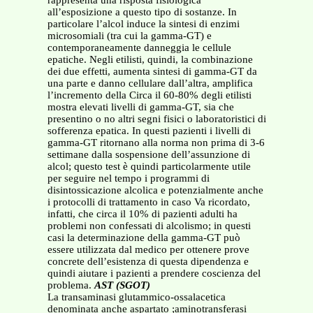
rappresenta una risposta fisiologica
all’esposizione a questo tipo di sostanze. In
particolare l’alcol induce la sintesi di enzimi
microsomiali (tra cui la gamma-GT) e
contemporaneamente danneggia le cellule
epatiche. Negli etilisti, quindi, la combinazione
dei due effetti, aumenta sintesi di gamma-GT da
una parte e danno cellulare dall’altra, amplifica
l’incremento della Circa il 60-80% degli etilisti
mostra elevati livelli di gamma-GT, sia che
presentino o no altri segni fisici o laboratoristici di
sofferenza epatica. In questi pazienti i livelli di
gamma-GT ritornano alla norma non prima di 3-6
settimane dalla sospensione dell’assunzione di
alcol; questo test è quindi particolarmente utile
per seguire nel tempo i programmi di
disintossicazione alcolica e potenzialmente anche
i protocolli di trattamento in caso Va ricordato,
infatti, che circa il 10% di pazienti adulti ha
problemi non confessati di alcolismo; in questi
casi la determinazione della gamma-GT può
essere utilizzata dal medico per ottenere prove
concrete dell’esistenza di questa dipendenza e
quindi aiutare i pazienti a prendere coscienza del
problema.
AST (SGOT)
La transaminasi glutammico-ossalacetica
denominata anche aspartato ;aminotransferasi