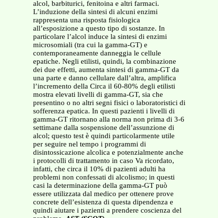
alcol, barbiturici, fenitoina e altri farmaci.
L’induzione della sintesi di alcuni enzimi
rappresenta una risposta fisiologica
all’esposizione a questo tipo di sostanze. In
particolare l’alcol induce la sintesi di enzimi
microsomiali (tra cui la gamma-GT) e
contemporaneamente danneggia le cellule
epatiche. Negli etilisti, quindi, la combinazione
dei due effetti, aumenta sintesi di gamma-GT da
una parte e danno cellulare dall’altra, amplifica
l’incremento della Circa il 60-80% degli etilisti
mostra elevati livelli di gamma-GT, sia che
presentino o no altri segni fisici o laboratoristici di
sofferenza epatica. In questi pazienti i livelli di
gamma-GT ritornano alla norma non prima di 3-6
settimane dalla sospensione dell’assunzione di
alcol; questo test è quindi particolarmente utile
per seguire nel tempo i programmi di
disintossicazione alcolica e potenzialmente anche
i protocolli di trattamento in caso Va ricordato,
infatti, che circa il 10% di pazienti adulti ha
problemi non confessati di alcolismo; in questi
casi la determinazione della gamma-GT può
essere utilizzata dal medico per ottenere prove
concrete dell’esistenza di questa dipendenza e
quindi aiutare i pazienti a prendere coscienza del