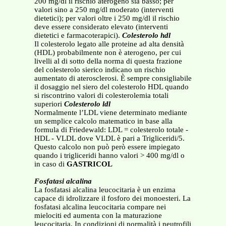
200 mg/dl il rischio aterogeno sia basso; per
valori sino a 250 mg/dl moderato (interventi
dietetici); per valori oltre i 250 mg/dl il rischio
deve essere considerato elevato (interventi
dietetici e farmacoterapici).
Colesterolo hdl
Il colesterolo legato alle proteine ad alta densità
(HDL) probabilmente non è aterogeno, per cui
livelli al di sotto della norma di questa frazione
del colesterolo sierico indicano un rischio
aumentato di aterosclerosi. È sempre consigliabile
il dosaggio nel siero del colesterolo HDL quando
si riscontrino valori di colesterolemia totali
superiori
Colesterolo ldl
Normalmente l’LDL viene determinato mediante
un semplice calcolo matematico in base alla
formula di Friedewald: LDL = colesterolo totale -
HDL - VLDL dove VLDL è pari a Trigliceridi/5.
Questo calcolo non può però essere impiegato
quando i trigliceridi hanno valori > 400 mg/dl o
in caso di
GASTRICOL
Fosfatasi alcalina
La fosfatasi alcalina leucocitaria è un enzima
capace di idrolizzare il fosforo dei monoesteri. La
fosfatasi alcalina leucocitaria compare nei
mielociti ed aumenta con la maturazione
leucocitaria. In condizioni di normalità i neutrofili