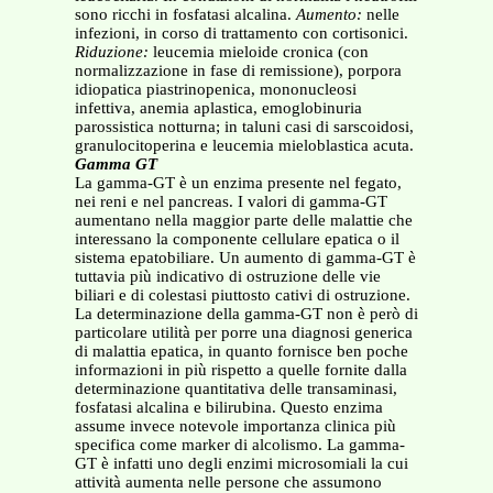
sono ricchi in fosfatasi alcalina.
Aumento:
nelle
infezioni, in corso di trattamento con cortisonici.
Riduzione:
leucemia mieloide cronica (con
normalizzazione in fase di remissione), porpora
idiopatica piastrinopenica, mononucleosi
infettiva, anemia aplastica, emoglobinuria
parossistica notturna; in taluni casi di sarscoidosi,
granulocitoperina e leucemia mieloblastica acuta.
Gamma GT
La gamma-GT è un enzima presente nel fegato,
nei reni e nel pancreas. I valori di gamma-GT
aumentano nella maggior parte delle malattie che
interessano la componente cellulare epatica o il
sistema epatobiliare. Un aumento di gamma-GT è
tuttavia più indicativo di ostruzione delle vie
biliari e di colestasi piuttosto cativi di ostruzione.
La determinazione della gamma-GT non è però di
particolare utilità per porre una diagnosi generica
di malattia epatica, in quanto fornisce ben poche
informazioni in più rispetto a quelle fornite dalla
determinazione quantitativa delle transaminasi,
fosfatasi alcalina e bilirubina. Questo enzima
assume invece notevole importanza clinica più
specifica come marker di alcolismo. La gamma-
GT è infatti uno degli enzimi microsomiali la cui
attività aumenta nelle persone che assumono