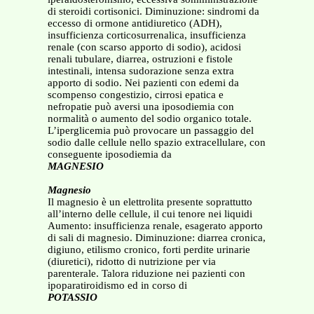
di steroidi cortisonici. Diminuzione: sindromi da
eccesso di ormone antidiuretico (ADH),
insufficienza corticosurrenalica, insufficienza
renale (con scarso apporto di sodio), acidosi
renali tubulare, diarrea, ostruzioni e fistole
intestinali, intensa sudorazione senza extra
apporto di sodio. Nei pazienti con edemi da
scompenso congestizio, cirrosi epatica e
nefropatie può aversi una iposodiemia con
normalità o aumento del sodio organico totale.
L’iperglicemia può provocare un passaggio del
sodio dalle cellule nello spazio extracellulare, con
conseguente iposodiemia da
MAGNESIO
Magnesio
Il magnesio è un elettrolita presente soprattutto
all’interno delle cellule, il cui tenore nei liquidi
Aumento: insufficienza renale, esagerato apporto
di sali di magnesio. Diminuzione: diarrea cronica,
digiuno, etilismo cronico, forti perdite urinarie
(diuretici), ridotto di nutrizione per via
parenterale. Talora riduzione nei pazienti con
ipoparatiroidismo ed in corso di
POTASSIO