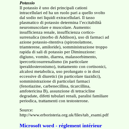
Potassio
Il potassio è uno dei principali cationi
intracellulari ed ha un ruolo pari a quello svolto
dal sodio nei liquidi extracellulari. Il tasso
plasmatico di potassio determina l’eccitabilità
neuromuscolare e muscolare. Aumento:
insufficienza renale, insufficienza cortico-
surrenalica (morbo di Addison), uso di farmaci ad
azione potassio-ritentiva (spironolattone,
triamterene, amiloride), somministrazione troppo
rapida di sali di potassio per Diminuzione:
digiuno, vomito, diarrea, malassorbimento,
ipercorticosurrenalismo (in particolare
iperaldosteronismo), trattamento con cortisonici,
alcalosi metabolica, uso prolungato o in dosi
eccessive di diuretici (in particolare tiazidici),
somministrazione di particolari farmaci
(fenotiazine, carbenecillina, ticarcillina,
amfotericina B), assunzione di tetracicline
degradate, difetti tubulari renali, paralisi familiare
periodica, trattamenti con testosterone.
Source:
http://www.erboristeria.org.uk/files/tab_esami.pdf
Microsoft word - réglement intérieur