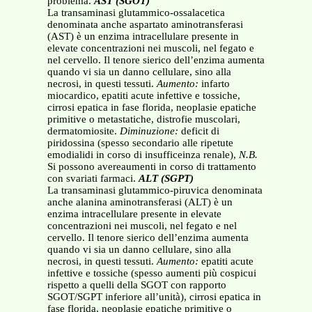
problema.
AST (SGOT)
La transaminasi glutammico-ossalacetica
denominata anche aspartato aminotransferasi
(AST) è un enzima intracellulare presente in
elevate concentrazioni nei muscoli, nel fegato e
nel cervello. Il tenore sierico dell’enzima aumenta
quando vi sia un danno cellulare, sino alla
necrosi, in questi tessuti.
Aumento:
infarto
miocardico, epatiti acute infettive e tossiche,
cirrosi epatica in fase florida, neoplasie epatiche
primitive o metastatiche, distrofie muscolari,
dermatomiosite.
Diminuzione:
deficit di
piridossina (spesso secondario alle ripetute
emodialidi in corso di insufficeinza renale),
N.B.
Si possono avereaumenti in corso di trattamento
con svariati farmaci.
ALT (SGPT)
La transaminasi glutammico-piruvica denominata
anche alanina aminotransferasi (ALT) è un
enzima intracellulare presente in elevate
concentrazioni nei muscoli, nel fegato e nel
cervello. Il tenore sierico dell’enzima aumenta
quando vi sia un danno cellulare, sino alla
necrosi, in questi tessuti.
Aumento:
epatiti acute
infettive e tossiche (spesso aumenti più cospicui
rispetto a quelli della SGOT con rapporto
SGOT/SGPT inferiore all’unità), cirrosi epatica in
fase florida, neoplasie epatiche primitive o