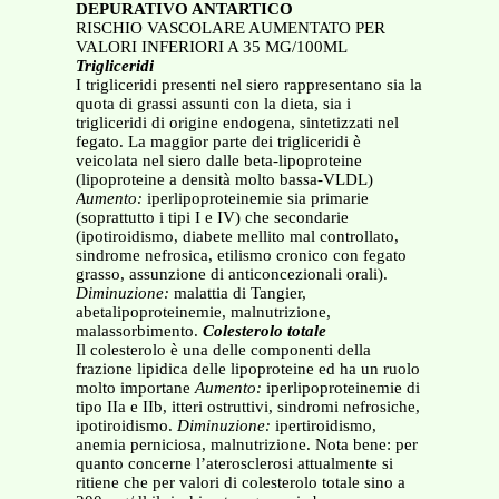
DEPURATIVO ANTARTICO
RISCHIO VASCOLARE AUMENTATO PER
VALORI INFERIORI A 35 MG/100ML
Trigliceridi
I trigliceridi presenti nel siero rappresentano sia la
quota di grassi assunti con la dieta, sia i
trigliceridi di origine endogena, sintetizzati nel
fegato. La maggior parte dei trigliceridi è
veicolata nel siero dalle beta-lipoproteine
(lipoproteine a densità molto bassa-VLDL)
Aumento:
iperlipoproteinemie sia primarie
(soprattutto i tipi I e IV) che secondarie
(ipotiroidismo, diabete mellito mal controllato,
sindrome nefrosica, etilismo cronico con fegato
grasso, assunzione di anticoncezionali orali).
Diminuzione:
malattia di Tangier,
abetalipoproteinemie, malnutrizione,
malassorbimento.
Colesterolo totale
Il colesterolo è una delle componenti della
frazione lipidica delle lipoproteine ed ha un ruolo
molto importane
Aumento:
iperlipoproteinemie di
tipo IIa e IIb, itteri ostruttivi, sindromi nefrosiche,
ipotiroidismo.
Diminuzione:
ipertiroidismo,
anemia perniciosa, malnutrizione. Nota bene: per
quanto concerne l’aterosclerosi attualmente si
ritiene che per valori di colesterolo totale sino a