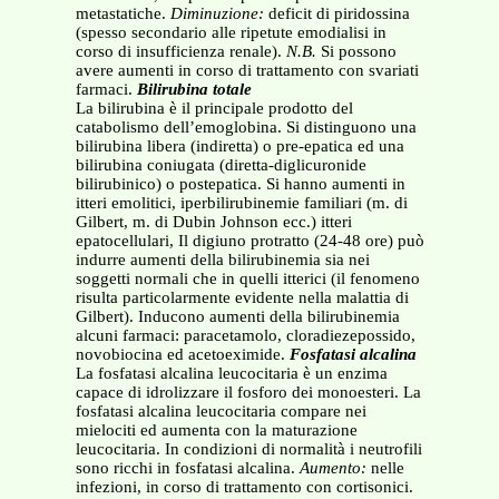
metastatiche.
Diminuzione:
deficit di piridossina
(spesso secondario alle ripetute emodialisi in
corso di insufficienza renale).
N.B.
Si possono
avere aumenti in corso di trattamento con svariati
farmaci.
Bilirubina totale
La bilirubina è il principale prodotto del
catabolismo dell’emoglobina. Si distinguono una
bilirubina libera (indiretta) o pre-epatica ed una
bilirubina coniugata (diretta-diglicuronide
bilirubinico) o postepatica. Si hanno aumenti in
itteri emolitici, iperbilirubinemie familiari (m. di
Gilbert, m. di Dubin Johnson ecc.) itteri
epatocellulari, Il digiuno protratto (24-48 ore) può
indurre aumenti della bilirubinemia sia nei
soggetti normali che in quelli itterici (il fenomeno
risulta particolarmente evidente nella malattia di
Gilbert). Inducono aumenti della bilirubinemia
alcuni farmaci: paracetamolo, cloradiezepossido,
novobiocina ed acetoeximide.
Fosfatasi alcalina
La fosfatasi alcalina leucocitaria è un enzima
capace di idrolizzare il fosforo dei monoesteri. La
fosfatasi alcalina leucocitaria compare nei
mielociti ed aumenta con la maturazione
leucocitaria. In condizioni di normalità i neutrofili
sono ricchi in fosfatasi alcalina.
Aumento:
nelle
infezioni, in corso di trattamento con cortisonici.