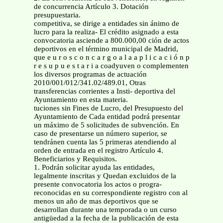
de concurrencia Artículo 3. Dotación
presupuestaria.
competitiva, se dirige a entidades sin ánimo de
lucro para la realiza- El crédito asignado a esta
convocatoria asciende a 800.000,00 ción de actos
deportivos en el término municipal de Madrid,
que e u r o s c o n c a r g o a l a a p l i c a c i ó n p
r e s u p u e s t a r i a coadyuven o complementen
los diversos programas de actuación
2010/001/012/341.02/489.01, Otras
transferencias corrientes a Insti- deportiva del
Ayuntamiento en esta materia.
tuciones sin Fines de Lucro, del Presupuesto del
Ayuntamiento de Cada entidad podrá presentar
un máximo de 5 solicitudes de subvención. En
caso de presentarse un número superior, se
tendránen cuenta las 5 primeras atendiendo al
orden de entrada en el registro Artículo 4.
Beneficiarios y Requisitos.
1. Podrán solicitar ayuda las entidades,
legalmente inscritas y Quedan excluidos de la
presente convocatoria los actos o progra-
reconocidas en su correspondiente registro con al
menos un año de mas deportivos que se
desarrollan durante una temporada o un curso
antigüedad a la fecha de la publicación de esta