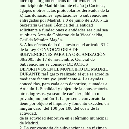
lucro que organicen actos deportivos en el
municipio de Madrid durante el año j) Cócteles,
ágapes u otros actos protocolarios derivados de la
k) Las donaciones, aportaciones, o subvenciones
entregadas por Madrid, a 8 de junio de 2010.- La
Secretaria General Técnica del la entidad
solicitante a fundaciones o entidades sea cual sea
su objeto Área de Gobierno de la Vicealcaldía,
Casilda Méndez Magán.
3. A los efectos de lo dispuesto en el artículo 31.2
de la Ley CONVOCATORIA DE
SUBVENCIONES PARA LA ORGANIZACIÓN
38/2003, de 17 de noviembre, General de
Subvenciones se conside- DE ACTOS
DEPORTIVOS EN EL MUNICIPIO DE MADRID
DURANTE rará gasto realizado el que se acredite
mediante factura y/o justificante 4. Las ayudas
concedidas, para cada acto deportivo, sumadas a
Artículo 1. Finalidad y objeto de la convocatoria.
otros ingresos, ya sean de carácter público o
privado, no podrán 1. La presente convocatoria
tiene por objeto el impulso y fomento exceder, en
ningún caso, del 100 por 100 del coste de la
actividad.
de la actividad deportiva en el término municipal
de Madrid.
2. La convocatoria de subvenciones, en régimen