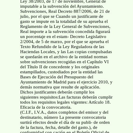
Ley 38/2003, de 17 de noviembre, General de
imputable a la subvención del Ayuntamiento.
Subvenciones, Real Decreto 887/2006, de 21 de
julio, por el que se Cuando un justificante de
gasto se impute en la totalidad de su aprueba el
Reglamento de la Ley General de Subvenciones,
Real importe a la subvención concedida figurará
un porcentaje en el estam- Decreto Legislativo
2/2004, de 5 de marzo, por el que se aprueba el
Texto Refundido de la Ley Reguladora de las
Haciendas Locales, y las Las copias compulsadas
se quedarán en el archivo de la entidad normas
sobre subvenciones recogidas en el Capítulo VI
del Título II de concedente y los originales
estampillados, custodiados por la entidad las
Bases de Ejecución del Presupuesto del
Ayuntamiento de Madrid para el ejercicio 2010, y
demás normativa que resulte de aplicación.
Dichos justificantes deberán cumplir los
siguientes requisitos:Las facturas deberán cumplir
todos los requisitos legales vigentes: Artículo 18.
Eficacia de la convocatoria.
(C.I.F., I.V.A., datos completos del emisor y del
destinatario, número La presente convocatoria
surtirá efectos desde el día de su publi- de orden
de la factura, fecha, detalle del gasto.), de
conformidad con cación en el Boletín Oficial de