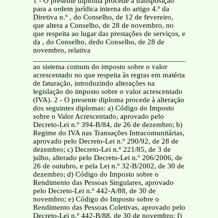
1 - O presente diploma procede à transposição para a ordem jurídica interna do artigo 4.º da Diretiva n.º , do Conselho, de 12 de fevereiro, que altera a Conselho, de 28 de novembro, no que respeita ao lugar das prestações de serviços, e da , do Conselho, dedo Conselho, de 28 de novembro, relativa _______________________________________________________________________________ ao sistema comum do imposto sobre o valor acrescentado no que respeita às regras em matéria de faturação, introduzindo alterações na legislação do imposto sobre o valor acrescentado (IVA). 2 - O presente diploma procede à alteração dos seguintes diplomas: a) Código do Imposto sobre o Valor Acrescentado, aprovado pelo Decreto-Lei n.º 394-B/84, de 26 de dezembro; b) Regime do IVA nas Transações Intracomunitárias, aprovado pelo Decreto-Lei n.º 290/92, de 28 de dezembro; c) Decreto-Lei n.º 221/85, de 3 de julho, alterado pelo Decreto-Lei n.º 206/2006, de 26 de outubro, e pela Lei n.º 32-B/2002, de 30 de dezembro; d) Código do Imposto sobre o Rendimento das Pessoas Singulares, aprovado pelo Decreto-Lei n.º 442-A/88, de 30 de novembro; e) Código do Imposto sobre o Rendimento das Pessoas Coletivas, aprovado pelo Decreto-Lei n.º 442-B/88, de 30 de novembro; f) Decreto-Lei n.º 198/90, de 19 de junho, com as alterações introduzidas pelo Decreto-Lei n.º 256/2003, de 21 de outubro, e pela Lei n.º 60-A/2005, de 30 de dezembro; g) Regime especial de tributação dos bens em segunda mão, objetos de arte, de coleção e antiguidades, aprovado em anexo ao Decreto-Lei n.º 199/96, de 18 de outubro, e alterado pela Lei n.º 4/98, de 12 de janeiro; h) Regime especial de exigibilidade do imposto sobre o valor acrescentado nas empreitadas e subempreitadas de obras públicas, aprovado em anexo ao Decreto-Lei n.º 204/97, de 9 de agosto, e alterado pelas Leis n.os 3-B/2000, de 4 de abril, e 109-B/2001, de 27 de dezembro, e pelo Decreto-Lei n.º 21/2007, de 29 de janeiro; i) Regime especial aplicável ao ouro para investimento, aprovado em anexo ao Decreto-Lei n.º 362/99, de 16 de setembro, e alterado pela Lei n.º 3-B/2000, de 4 de abril; j) Regime especial de exigibilidade do imposto sobre o valor acrescentado nas entregas de bens às cooperativas agrícolas, aprovado em anexo ao Decreto-Lei n.º 418/99, de 21 de outubro; k) Decreto-Lei n.º 196/2007, de 15 de maio; l) Regime especial de exigibilidade do IVA dos serviços de transporte rodoviário nacional de mercadorias, aprovado em anexo à Lei n.º 15/2009, de 1 de abril. Alteração ao Código do Imposto sobre o Valor Acrescentado Os artigos 2.º, 6.º, 7.º, 8.º, 16.º, 19.º, 22.º, 27.º, 29.º, 36.º, 37.º, 38.º, 40.º, 45.º, 46.º, 47.º, 48.º, 51.º, 52.º, 62.º, 65.º, 72.º, 78.º, 79.º e 97.º do Código do Imposto sobre o Valor Acrescentado, aprovado pelo Decreto-Lei n.º 394-B/84, de 26 de dezembro, passam a ter a seguinte redação: 1 - . a) . b) . c) As pessoas singulares ou coletivas que mencionem indevidamente IVA em fatura; d) . e) . f) . g) . h) . i) . j) . l) . 2 - . 3 - . 4 - . 5 - . _______________________________________________________________________________ 1 - . 2 - . 3 - . 4 - . 5 - . 6 - . 7 - . 8 - . 9 - . a) . b) . c) . d) . e) . f) . g) Locação de um meio de transporte, que não seja de curta duração, quando o destinatário for uma pessoa estabelecida ou domiciliada fora do território nacional. 10 - . a) . b) . c) . d) . e) . f) . g) Locação de um meio de transporte, que não seja de curta duração, quando o destinatário for uma pessoa estabelecida ou domiciliada no território nacional. 11 - . 12 - . a) . b) . c) Locação de um meio de transporte, que não seja de curta duração, efetuada a pessoa que não seja um sujeito passivo, quando este esteja estabelecido ou domiciliado fora da Comunidade e a utilização ou exploração efetivas do meio de transporte ocorram no território nacional; d) . e) Locação de uma embarcação de recreio, que não seja de curta duração, efetuada a pessoa que não seja um sujeito passivo, quando o locador tenha no território nacional sede, estabelecimento estável ou, na sua falta, domicílio, a partir do qual os serviços são prestados, e a efetiva colocação da embarcação à disposição do destinatário ocorra no território nacional. 13 - O disposto na alínea g) do n.º 10 não tem aplicação relativamente à locação de uma embarcação de recreio, que não seja de curta duração, quando o locador tenha sede, estabelecimento estável ou, na sua falta, domicílio fora do território nacional, a partir do qual os serviços são prestados, e a efetiva colocação da embarcação à disposição do destinatário ocorra no mesmo território. _______________________________________________________________________________ 4 - . 5 - . 6 - . 7 - . 8 - . 9 - . 10 - . 11 - . 12 - Nas transmissões de bens isentas nos termos do artigo 14.º do Regime do IVA nas Transações Intracomunitárias, efetuadas de forma continuada por um período superior a um mês, o imposto é devido e torna-se exigível no final de cada mês, pelo montante correspondente. 1 - Não obstante o disposto no artigo anterior, sempre que a transmissão de bens ou prestação de serviços dê lugar à obrigação de emitir uma fatura nos termos do artigo 29.º, o imposto torna-se exigível: a) Se o prazo previsto para a emissão da fatura for respeitado, no momento da sua emissão; b) . c) Se a transmissão de bens ou a prestação de serviços derem lugar ao pagamento, ainda que parcial, anteriormente à emissão da fatura, no momento do recebimento desse pagamento, pelo montante recebido, sem prejuízo do disposto na alínea anterior. 2 - O disposto no número anterior é ainda aplicável aos casos em que se verifique emissão de fatura ou pagamento, precedendo o momento da realização das operações tributáveis, tal como este é definido no artigo anterior. 3 - Nas prestações intracomunitárias de serviços, cujo imposto seja devido no território de outro Estado membro em resultado da aplicação do disposto na alínea a) do n.º 6 do artigo 6.º, a exigibilidade ocorre nos termos do artigo 7.º 4 - Nas transmissões de bens isentas nos termos do artigo 14.º do Regime do IVA nas Transações Intracomunitárias o imposto torna-se exigível no momento da emissão da fatura ou, quando esta não tenha sido emitida dentro do prazo previsto no n.º 2 do artigo 27.º daquele Regime, no momento em que aquele prazo termina. 1 - . 2 - . 3 - . 4 - . 5 - . 6 - . a) . b) . c) . d) As quantias respeitantes a embalagens, desde que as mesmas não tenham sido efetivamente transacionadas e da fatura constem os elementos referidos na parte final da alínea b) do n.º 5 do artigo 36.º 7 - . 8 - Quando os elementos necessários à determinação do valor tributável sejam expressos em moeda diferente da moeda nacional, a taxa de câmbio a utilizar é a última divulgada pelo Banco Central Europeu ou a de venda praticada por qualquer banco estabelecido no território nacional. 9 - . 10 - . 11 - . _______________________________________________________________________________ 1 - . 2 - . a) Em faturas passadas na forma legal; b) No recibo de pagamento do IVA que faz parte das declarações de importação, bem como em documentos emitidos por via eletrónica pela Autoridade Tributária e Aduaneira, nos quais constem o número e a data do movimento de caixa. 3 - Não pode deduzir-se imposto que resulte de operação simulada ou em que seja simulado o preço constante da fatura. 4 - . 5 - No caso de faturas emitidas pelos próprios adquirentes dos bens ou serviços, o exercício do direito à dedução fica condicionado à verificação das condições previstas no n.º 11 do artigo 36.º 6 - Para efeitos do exercício do direito à dedução, consideram-se passadas na forma legal as faturas que contenham os elementos previstos nos artigos 36.º ou 40.º, consoante os casos. 7 - . 1 - . 2 - Sem prejuízo do disposto no artigo 78.º, a dedução deve ser efetuada na declaração do período ou de período posterior àquele em que se tiver verificado a receção das faturas ou de recibo de pagamento do IVA que fizer parte das declarações de importação. 3 - . 4 - . 5 - . 6 - . 7 - Em qualquer caso, a Autoridade Tributária e Aduaneira pode exigir, quando a quantia a reembolsar exceder (euro) 30 000, caução, fiança bancária ou outra garantia adequada, que determina a suspensão do prazo de contagem dos juros indemnizatórios referidos no número seguinte, até à prestação da mesma, a qual deve ser mantida pelo prazo de seis meses. 8 - Os reembolsos de imposto, quando devidos, devem ser efetuados pela Autoridade Tributária e Aduaneira até ao fim do 2.º mês seguinte ao da apresentação do pedido ou, no caso de sujeitos passivos que estejam inscritos no regime de reembolso mensal, até aos 30 dias posteriores ao da apresentação do referido pedido, findo os quais podem os sujeitos passivos solicitar a liquidação de juros indemnizatórios nos termos do artigo 43.º da lei geral tributária. 9 - O Ministro das Finanças pode autorizar a Autoridade Tributária e Aduaneira a efetuar reembolsos em condições diferentes das estabelecidas nos números anteriores relativamente a sectores de atividade cujo volume de negócios seja constituído essencialmente por operações previstas na alínea b) do n.º 1 do artigo 20.º ou relativamente às quais a obrigação de liquidação do imposto seja de responsabilidade do adquirente. 10 - . 11 - . 12 - . 13 - . 14 - A inscrição no regime de reembolso mensal a que se refere o n.º 8 é efetuada a pedido do sujeito passivo, por transmissão eletrónica de dados através do sítio eletrónico da Autoridade Tributária e Aduaneira, até ao final do mês de novembro do ano anterior àquele em que se destina a produzir efeitos, devendo os termos e as condições de acesso ser definidos por despacho normativo do Ministro das Finanças. 15 - . 16 - . 17 - . _______________________________________________________________________________ 1 - . 2 - As pessoas referidas na alínea c) do n.º 1 do artigo 2.º, bem como as que pratiquem uma só operação tributável nas condições referidas na alínea a) da