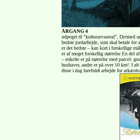
ÅRGANG 4
udpeget til ”kulturarvsareal”. Dermed un
bedste jordarbejde, som skal betale for 
er det bedste – kan kort i forskellige 
er af meget forskellig størrelse En del a
– enkelte er på størrelse med parcel- g
hushaver, andre er på over 10 km². I alt
disse i dag farefuldt arbejde for arkæolo