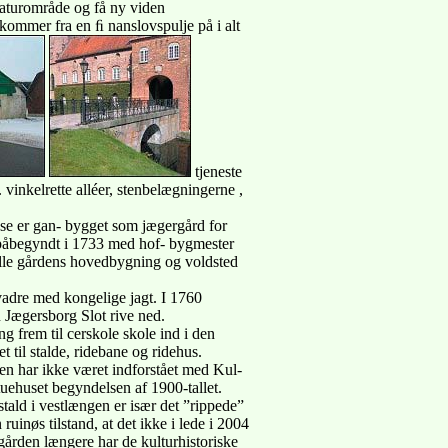
 naturområde og få ny viden
 kommer fra en ﬁ nanslovspulje på i alt
tjeneste
 vinkelrette alléer, stenbelægningerne ,
sse er gan- bygget som jægergård for
v påbegyndt i 1733 med hof- bygmester
kulle gårdens hovedbygning og voldsted
kvadre med kongelige jagt. I 1760
 Jægersborg Slot rive ned.
 frem til cerskole skole ind i den
t til stalde, ridebane og ridehus.
men har ikke været indforstået med Kul-
stuehuset begyndelsen af 1900-tallet.
stald i vestlængen er især det ”rippede”
 ruinøs tilstand, at det ikke i lede i 2004
 gården længere har de kulturhistoriske