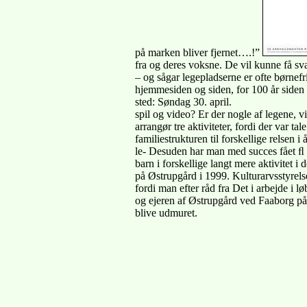
på marken bliver fjernet….!”
fra og deres voksne. De vil kunne få sv
– og sågar legepladserne er ofte børnefri
hjemmesiden og siden, for 100 år siden 
sted: Søndag 30. april.
spil og video? Er der nogle af legene, v
arrangør tre aktiviteter, fordi der var ta
familiestrukturen til forskellige relsen 
le- Desuden har man med succes fået ﬂ er
barn i forskellige langt mere aktivitet i
på Østrupgård i 1999. Kulturarvsstyrels
fordi man efter råd fra Det i arbejde i 
og ejeren af Østrupgård ved Faaborg på F
blive udmuret.