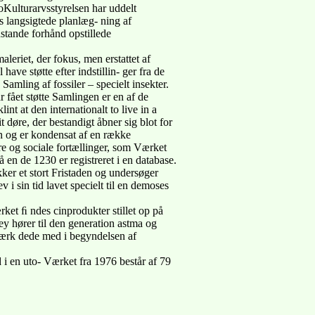
eoKulturarvsstyrelsen har uddelt
es langsigtede planlæg- ning af
stande forhånd opstillede
aleriet, der fokus, men erstattet af
ave støtte efter indstillin- ger fra de
amling af fossiler – specielt insekter.
ar fået støtte Samlingen er en af de
int at den internationalt to live in a
 døre, der bestandigt åbner sig blot for
en og er kondensat af en række
ære og sociale fortællinger, som Værket
å en de 1230 er registreret i en database.
kker et stort Fristaden og undersøger
i sin tid lavet specielt til en demoses
rket ﬁ ndes cinprodukter stillet op på
ey hører til den generation astma og
t værk dede med i begyndelsen af
i en uto- Værket fra 1976 består af 79