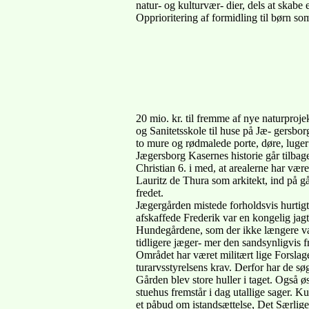
natur- og kulturvær- dier, dels at skabe
Opprioritering af formidling til børn so
20 mio. kr. til fremme af nye naturprojek
og Sanitetsskole til huse på Jæ- gersbor
to mure og rødmalede porte, døre, luger 
Jægersborg Kasernes historie går tilbag
Christian 6. i med, at arealerne har væ
Lauritz de Thura som arkitekt, ind på g
fredet.
Jægergården mistede forholdsvis hurtigt
afskaffede Frederik var en kongelig jag
Hundegårdene, som der ikke længere var 
tidligere jæger- mer den sandsynligvis fr
Området har været militært lige Forslage
turarvsstyrelsens krav. Derfor har de søg
Gården blev store huller i taget. Også ø
stuehus fremstår i dag utallige sager. Kul
et påbud om istandsættelse, Det Særlige 