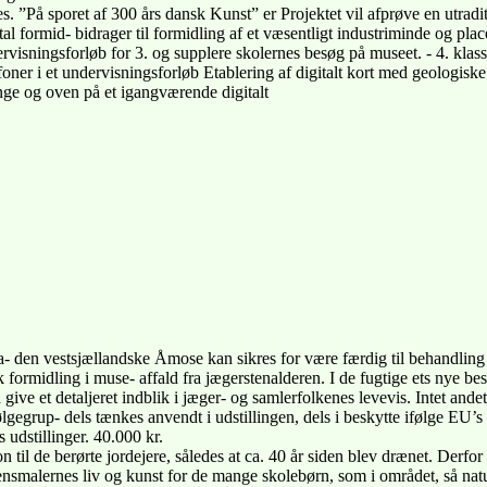
. ”På sporet af 300 års dansk Kunst” er Projektet vil afprøve en utradit
al formid- bidrager til formidling af et væsentligt industriminde og placer
visningsforløb for 3. og supplere skolernes besøg på museet. - 4. klasse
efoner i et undervisningsforløb Etablering af digitalt kort med geologisk
unge og oven på et igangværende digitalt
a- den vestsjællandske Åmose kan sikres for være færdig til behandling
 formidling i muse- affald fra jægerstenalderen. I de fugtige ets nye b
give et detaljeret indblik i jæger- og samlerfolkenes levevis. Intet ande
ølgegrup- dels tænkes anvendt i udstillingen, dels i beskytte ifølge EU’
s udstillinger. 40.000 kr.
ion til de berørte jordejere, således at ca. 40 år siden blev drænet. Derfor
ensmalernes liv og kunst for de mange skolebørn, som i området, så natur