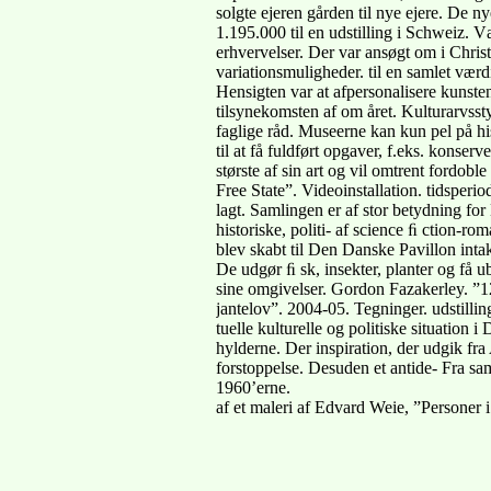
solgte ejeren gården til nye ejere. De n
1.195.000 til en udstilling i Schweiz. V
erhvervelser. Der var ansøgt om i Chris
variationsmuligheder. til en samlet værd
Hensigten var at afpersonalisere kunsten,
tilsynekomsten af om året. Kulturarvsstyr
faglige råd. Museerne kan kun pel på his
til at få fuldført opgaver, f.eks. konser
største af sin art og vil omtrent fordobl
Free State”. Videoinstallation. tidsperi
lagt. Samlingen er af stor betydning for
historiske, politi- af science ﬁ ction-r
blev skabt til Den Danske Pavillon intakt
De udgør ﬁ sk, insekter, planter og få u
sine omgivelser. Gordon Fazakerley. ”12 
jantelov”. 2004-05. Tegninger. udstilli
tuelle kulturelle og politiske situation
hylderne. Der inspiration, der udgik fr
forstoppelse. Desuden et antide- Fra sam
1960’erne.
af et maleri af Edvard Weie, ”Personer 