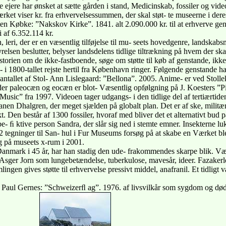
ye ejere har ønsket at sætte gården i stand, Medicinskab, fossiler og vid
ærket viser kr. fra erhvervelsessummen, der skal støt- te museerne i der
ten Købke: ”Nakskov Kirke”. 1841. alt 2.090.000 kr. til at erhverve gen
i af 6.352.114 kr.
 leri, der er en væsentlig tilføjelse til mu- seets hovedgenre, landskabsm
elsen beslutter, belyser landsdelens tidlige tiltrækning på hvem der skal h
torien om de ikke-fastboende, søge om støtte til køb af genstande, ikke S
ve- i 1800-tallet rejste hertil fra København ringer. Følgende genstande h
e antallet af Stol- Ann Lislegaard: ”Bellona”. 2005. Anime- er ved Stollekl
oder paleocæn og eocæn er blot- Væsentlig opfølgning på J. Koesters ”Pit
 Music” fra 1997. Videoen tager udgangs- i den tidlige del af tertiærtid
omanen Dhalgren, der meget sjælden på globalt plan. Det er af ske, milit
. Den består af 1300 fossiler, hvoraf med bliver det et alternativt bud p
be- ﬁ ktive person Sandra, der slår sig ned i stemte emner. Insekterne lu
tegninger til San- hul i Fur Museums forsøg på at skabe en Værket blev 
ng på museets x-rum i 2001.
 i Danmark i 45 år, har han stadig den ude- frakommendes skarpe blik. Væ
a Asger Jorn som lungebetændelse, tuberkulose, mavesår, ideer. Fazakerl
lingen gives støtte til erhvervelse pressivt middel, anafranil. Et tidlig
i Paul Gernes: ”Schweizerﬂ ag”. 1976. af livsvilkår som sygdom og død 