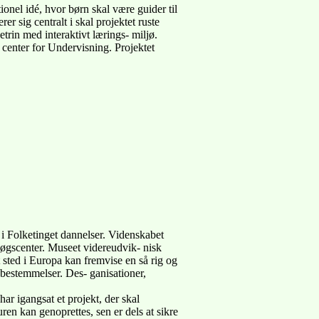
ionel idé, hvor børn skal være guider til
er sig centralt i skal projektet ruste
trin med interaktivt lærings- miljø.
e center for Undervisning. Projektet
 i Folketinget dannelser. Videnskabet
esøgscenter. Museet videreudvik- nisk
t sted i Europa kan fremvise en så rig og
s bestemmelser. Des- ganisationer,
 har igangsat et projekt, der skal
en kan genoprettes, sen er dels at sikre