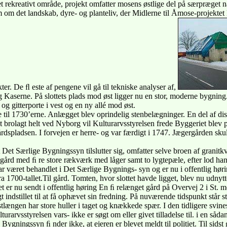
 et rekreativt område, projekt omfatter mosens østlige del på særpræget
m om det landskab, dyre- og planteliv, der Midlerne til Åmose-projektet
ter. De ﬂ este af pengene vil gå til tekniske analyser af,
g Kaserne. På slottets plads mod øst ligger nu en stor, moderne bygning.
og gitterporte i vest og en ny allé mod øst.
e til 1730’erne. Anlægget blev oprindelig stenbelægninger. En del af di
ret brolagt helt ved Nyborg vil Kulturarvsstyrelsen frede Byggeriet ble
årdspladsen. I forvejen er herre- og var færdigt i 1747. Jægergården s
 Det Særlige Bygningssyn tilslutter sig, omfatter selve broen af granit
tgård med ﬁ re store rækværk med låger samt to lygtepæle, efter lod han
været behandlet i Det Særlige Bygnings- syn og er nu i offentlig høring
a 1700-tallet.Til gård. Tomten, hvor slottet havde ligget, blev nu udnytte
t er nu sendt i offentlig høring En ﬁ relænget gård på Overvej 2 i St. 
t indstillet til at få ophævet sin fredning. På nuværende tidspunkt står 
stlængen har store huller i taget og knækkede spær. I den tidligere svine
turarvsstyrelsen vars- ikke er søgt om eller givet tilladelse til. i en sådan
Bygningssyn ﬁ nder ikke, at ejeren er blevet meldt til politiet. Til sidst