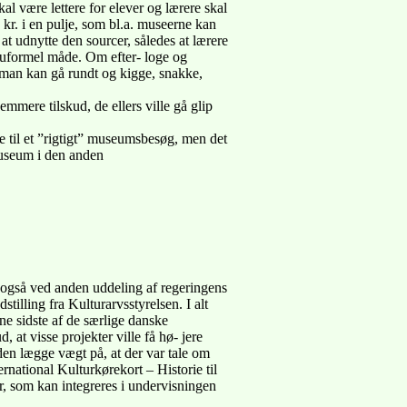
al være lettere for elever og lærere skal
. kr. i en pulje, som bl.a. museerne kan
l at udnytte den sourcer, således at lærere
en uformel måde. Om efter- loge og
r man kan gå rundt og kigge, snakke,
emmere tilskud, de ellers ville gå glip
se til et ”rigtigt” museumsbesøg, men det
 museum i den anden
or også ved anden uddeling af regeringens
stilling fra Kulturarvsstyrelsen. I alt
nne sidste af de særlige danske
 at visse projekter ville få hø- jere
 den lægge vægt på, at der var tale om
ternational Kulturkørekort – Historie til
er, som kan integreres i undervisningen