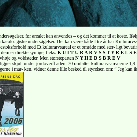
dersøgelser, før arealet kan anvendes – og det kommer til at koste. Iføl
arkæolo- giske undersøgelser. Det kan være både I tre år har Kulturarvss
målestoksforhold med Et kulturarvsareal er et område med sær- ligt bevar
f dem er direkte synlige, f.eks.
K U LT U R A R V S S T Y R E L S E
ravhøje og voldsteder. Men størsteparten
N Y H E D S B R E V
 ligger skjult under jordoverﬂ aden. 70 omfatter kulturarvsarealerne 1,9
gerne i mar- ken, vidner denne lille besked til styrelsen om: ” Jeg kan i