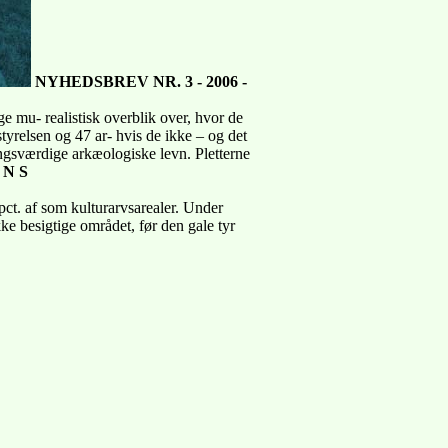
NYHEDSBREV NR. 3 - 2006 -
ge mu- realistisk overblik over, hvor de
tyrelsen og 47 ar- hvis de ikke – og det
ingsværdige arkæologiske levn. Pletterne
 N S
 pct. af som kulturarvsarealer. Under
kke besigtige området, før den gale tyr