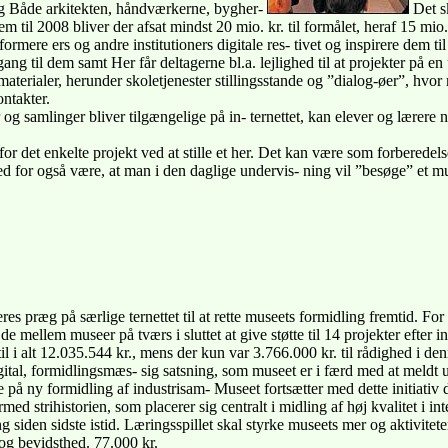
ng Både arkitekten, håndværkerne, bygher-
Det sk
m til 2008 bliver der afsat mindst 20 mio. kr. til formålet, heraf 15 mio
formere ers og andre institutioners digitale res- tivet og inspirere dem ti
ang til dem samt Her får deltagerne bl.a. lejlighed til at projekter på 
materialer, herunder skoletjenester stillingsstande og ”dialog-øer”, hvo
ntakter.
og samlinger bliver tilgængelige på in- ternettet, kan elever og lærere n
for det enkelte projekt ved at stille et her. Det kan være som forberedel
ghed for også være, at man i den daglige undervis- ning vil ”besøge” et
eres præg på særlige ternettet til at rette museets formidling fremtid. F
de mellem museer på tværs i sluttet at give støtte til 14 projekter efter ind
til i alt 12.035.544 kr., mens der kun var 3.766.000 kr. til rådighed i de
gital, formidlingsmæs- sig satsning, som museet er i færd med at meldt ud,
de på ny formidling af industrisam- Museet fortsætter med dette initiativ
med strihistorien, som placerer sig centralt i midling af høj kvalitet i in
ng siden sidste istid. Læringsspillet skal styrke museets mer og aktivitet
e og bevidsthed. 77.000 kr.