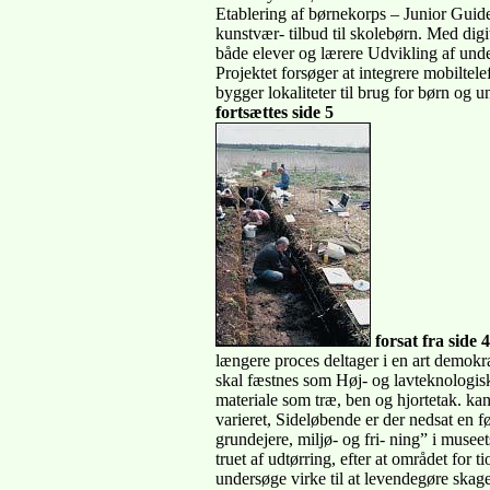
Etablering af børnekorps – Junior Guides
kunstvær- tilbud til skolebørn. Med digit
både elever og lærere Udvikling af under
Projektet forsøger at integrere mobiltel
bygger lokaliteter til brug for børn og 
fortsættes side 5
forsat fra side 4
længere proces deltager i en art demokr
skal fæstnes som Høj- og lavteknologisk
materiale som træ, ben og hjortetak. kan 
varieret, Sideløbende er der nedsat en f
grundejere, miljø- og fri- ning” i museet
truet af udtørring, efter at området for t
undersøge virke til at levendegøre skag