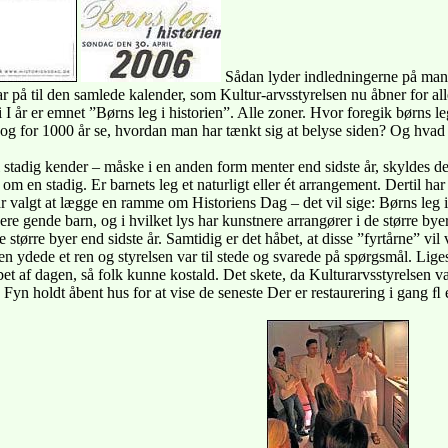
Sådan lyder indledningerne på mang
ar på til den samlede kalender, som Kultur-arvsstyrelsen nu åbner for a
 I år er emnet ”Børns leg i historien”. Alle zoner. Hvor foregik børns le
og for 1000 år se, hvordan man har tænkt sig at belyse siden? Og hvad 
i stadig kender – måske i en anden form menter end sidste år, skyldes det
le om en stadig. Er barnets leg et naturligt eller ét arrangement. Dertil ha
i år valgt at lægge en ramme om Historiens Dag – det vil sige: Børns leg i
e gende barn, og i hvilket lys har kunstnere arrangører i de større byer 
 de større byer end sidste år. Samtidig er det håbet, at disse ”fyrtårne” v
en ydede et ren og styrelsen var til stede og svarede på spørgsmål. Li
løbet af dagen, så folk kunne kostald. Det skete, da Kulturarvsstyrelsen 
yn holdt åbent hus for at vise de seneste Der er restaurering i gang ﬂ er