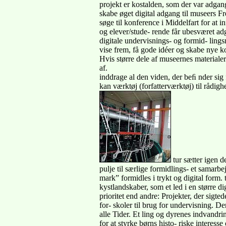
projekt er kostalden, som der var adga
skabe øget digital adgang til museers Fre
søge til konference i Middelfart for at in
og elever/stude- rende får ubesværet adg
digitale undervisnings- og formid- lings
vise frem, få gode idéer og skabe nye ko
Hvis større dele af museernes materialer 
af.
inddrage al den viden, der beﬁ nder sig 
kan værktøj (forfatterværktøj) til rådi
tur sætter igen d
pulje til særlige formidlings- et samarbej
mark” formidles i trykt og digital form. 
kystlandskaber, som et led i en større di
prioritet end andre: Projekter, der sigte
for- skoler til brug for undervisning. Der
alle Tider. Et ling og dyrenes indvandri
for at styrke børns histo- riske interess