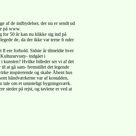
e af de indbydelser, der nu er sendt ud
lle på www.
g for 50 år kan nu klikke sig ind på
legede de, da der ikke var terne ﬁ nder
 ﬂ ere forhold. Sidste år tilmeldte hver
r Kulturarvssty- indgået i
 i kunsten? Hvilke billeder ser vi af det
til at gå sam- fremstillet det legende
il virke inspirerende og skabe Åbent hus
gesom håndværkerne var af kostalden,
var tale om et umisteligt bygningsværk.
e steder på rejst, og tavlene er ved at