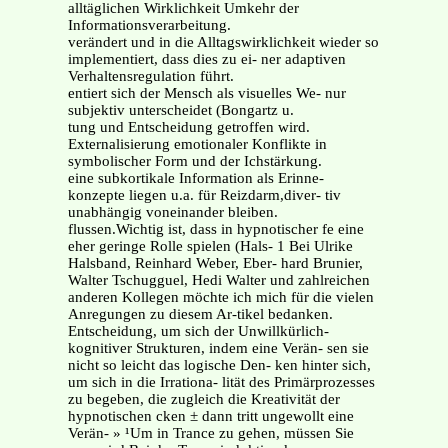
alltäglichen Wirklichkeit Umkehr der
Informationsverarbeitung.
verändert und in die Alltagswirklichkeit wieder so
implementiert, dass dies zu ei- ner adaptiven
Verhaltensregulation führt.
entiert sich der Mensch als visuelles We- nur
subjektiv unterscheidet (Bongartz u.
tung und Entscheidung getroffen wird.
Externalisierung emotionaler Konflikte in
symbolischer Form und der Ichstärkung.
eine subkortikale Information als Erinne-
konzepte liegen u.a. für Reizdarm,diver- tiv
unabhängig voneinander bleiben.
flussen.Wichtig ist, dass in hypnotischer fe eine
eher geringe Rolle spielen (Hals- 1 Bei Ulrike
Halsband, Reinhard Weber, Eber- hard Brunier,
Walter Tschugguel, Hedi Walter und zahlreichen
anderen Kollegen möchte ich mich für die vielen
Anregungen zu diesem Ar-tikel bedanken.
Entscheidung, um sich der Unwillkürlich-
kognitiver Strukturen, indem eine Verän- sen sie
nicht so leicht das logische Den- ken hinter sich,
um sich in die Irrationa- lität des Primärprozesses
zu begeben, die zugleich die Kreativität der
hypnotischen cken ± dann tritt ungewollt eine
Verän- » ¹Um in Trance zu gehen, müssen Sie