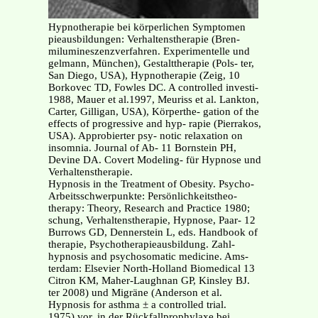
Hypnotherapie bei körperlichen Symptomen
pieausbildungen: Verhaltenstherapie (Bren-
milumineszenzverfahren. Experimentelle und
gelmann, München), Gestalttherapie (Pols- ter,
San Diego, USA), Hypnotherapie (Zeig, 10
Borkovec TD, Fowles DC. A controlled investi-
1988, Mauer et al.1997, Meuriss et al. Lankton,
Carter, Gilligan, USA), Körperthe- gation of the
effects of progressive and hyp- rapie (Pierrakos,
USA). Approbierter psy- notic relaxation on
insomnia. Journal of Ab- 11 Bornstein PH,
Devine DA. Covert Modeling- für Hypnose und
Verhaltenstherapie.
Hypnosis in the Treatment of Obesity. Psycho-
Arbeitsschwerpunkte: Persönlichkeitstheo-
therapy: Theory, Research and Practice 1980;
schung, Verhaltenstherapie, Hypnose, Paar- 12
Burrows GD, Dennerstein L, eds. Handbook of
therapie, Psychotherapieausbildung. Zahl-
hypnosis and psychosomatic medicine. Ams-
terdam: Elsevier North-Holland Biomedical 13
Citron KM, Maher-Laughnan GP, Kinsley BJ.
ter 2008) und Migräne (Anderson et al.
Hypnosis for asthma ± a controlled trial.
1975) vor, in der Rückfallprophylaxe bei