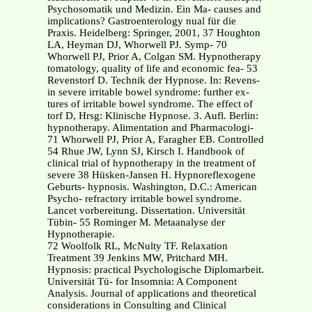
Psychosomatik und Medizin. Ein Ma- causes and
implications? Gastroenterology nual für die
Praxis. Heidelberg: Springer, 2001, 37 Houghton
LA, Heyman DJ, Whorwell PJ. Symp- 70
Whorwell PJ, Prior A, Colgan SM. Hypnotherapy
tomatology, quality of life and economic fea- 53
Revenstorf D. Technik der Hypnose. In: Revens-
in severe irritable bowel syndrome: further ex-
tures of irritable bowel syndrome. The effect of
torf D, Hrsg: Klinische Hypnose. 3. Aufl. Berlin:
hypnotherapy. Alimentation and Pharmacologi-
71 Whorwell PJ, Prior A, Faragher EB. Controlled
54 Rhue JW, Lynn SJ, Kirsch I. Handbook of
clinical trial of hypnotherapy in the treatment of
severe 38 Hüsken-Jansen H. Hypnoreflexogene
Geburts- hypnosis. Washington, D.C.: American
Psycho- refractory irritable bowel syndrome.
Lancet vorbereitung. Dissertation. Universität
Tübin- 55 Rominger M. Metaanalyse der
Hypnotherapie.
72 Woolfolk RL, McNulty TF. Relaxation
Treatment 39 Jenkins MW, Pritchard MH.
Hypnosis: practical Psychologische Diplomarbeit.
Universität Tü- for Insomnia: A Component
Analysis. Journal of applications and theoretical
considerations in Consulting and Clinical