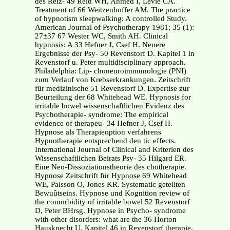
des Reiz- 49 Reid WH, Ahmed I, Levie CA.
Treatment of 66 Weitzenhoffer AM. The practice
of hypnotism sleepwalking: A controlled Study.
American Journal of Psychotherapy 1981; 35 (1):
27±37 67 Wester WC, Smith AH. Clinical
hypnosis: A 33 Hefner J, Csef H. Neuere
Ergebnisse der Psy- 50 Revenstorf D. Kapitel 1 in
Revenstorf u. Peter multidisciplinary approach.
Philadelphia: Lip- choneuroimmunologie (PNI)
zum Verlauf von Krebserkrankungen. Zeitschrift
für medizinische 51 Revenstorf D. Expertise zur
Beurteilung der 68 Whitehead WE. Hypnosis for
irritable bowel wissenschaftlichen Evidenz des
Psychotherapie- syndrome: The empirical
evidence of therapeu- 34 Hefner J, Csef H.
Hypnose als Therapieoption verfahrens
Hypnotherapie entsprechend den tic effects.
International Journal of Clinical and Kriterien des
Wissenschaftlichen Beirats Psy- 35 Hilgard ER.
Eine Neo-Dissoziationstheorie des chotherapie.
Hypnose Zeitschrift für Hypnose 69 Whitehead
WE, Palsson O, Jones KR. Systematic geteilten
Bewuûtseins. Hypnose und Kognition review of
the comorbidity of irritable bowel 52 Revenstorf
D, Peter BHrsg. Hypnose in Psycho- syndrome
with other disorders: what are the 36 Horton
Hausknecht U. Kapitel 46 in Revenstorf therapie,