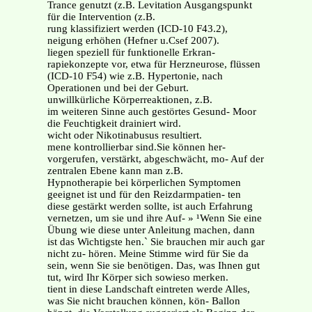
Trance genutzt (z.B. Levitation Ausgangspunkt
für die Intervention (z.B.
rung klassifiziert werden (ICD-10 F43.2),
neigung erhöhen (Hefner u.Csef 2007).
liegen speziell für funktionelle Erkran-
rapiekonzepte vor, etwa für Herzneurose, flüssen
(ICD-10 F54) wie z.B. Hypertonie, nach
Operationen und bei der Geburt.
unwillkürliche Körperreaktionen, z.B.
im weiteren Sinne auch gestörtes Gesund- Moor
die Feuchtigkeit drainiert wird.
wicht oder Nikotinabusus resultiert.
mene kontrollierbar sind.Sie können her-
vorgerufen, verstärkt, abgeschwächt, mo- Auf der
zentralen Ebene kann man z.B.
Hypnotherapie bei körperlichen Symptomen
geeignet ist und für den Reizdarmpatien- ten
diese gestärkt werden sollte, ist auch Erfahrung
vernetzen, um sie und ihre Auf- » ¹Wenn Sie eine
Übung wie diese unter Anleitung machen, dann
ist das Wichtigste hen.` Sie brauchen mir auch gar
nicht zu- hören. Meine Stimme wird für Sie da
sein, wenn Sie sie benötigen. Das, was Ihnen gut
tut, wird Ihr Körper sich sowieso merken.
tient in diese Landschaft eintreten werde Alles,
was Sie nicht brauchen können, kön- Ballon