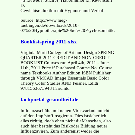
43 Mewes I, Stich A, Habermüller M, Revenstorf
D.
Gewichtsreduktion mit Hypnose und Verhal-
Source: http://www.meg-
tuebingen.de/downloads/2010-
07%20Hypnotherapie%20bei%20Psychosomatik.pdf.pdf
Booklistspring 2011.xlsx
Virginia Marti College of Art and Design SPRING
QUARTER 2011 CREDIT AND NON-CREDIT
BOOKLIST Courses run April 4th, 2011 - June
11th, 2011 Price if Purchased Course No. Course
name Textbooks Author Edition ISBN Publisher
through VMCAD Image Essentials Basic Color
Theory Color Studies AND Feisner, Edith
9781563673948 Fairchild
fachportal-gesundheit.de
Influenzaschübe mit neuen Virusvariantennicht
auf den Impfstoff reagieren. Dies istsicherlich
alles richtig, doch eben nicht dieMenschen, also
auch hier besteht das Risikoder Bildung neuer
Influenzaviren. Zum anderenist weder die