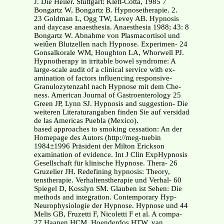
J. Die Heiler. Stuttgart: Klett-Cotta, 1985 7
Bongartz W, Bongartz B. Hypnosetherapie. 2.
23 Goldman L, Ogg TW, Levey AB. Hypnosis
and daycase anaesthesia. Anaesthesia 1988; 43: 8
Bongartz W. Abnahme von Plasmacortisol und
weiûen Blutzellen nach Hypnose. Experimen- 24
Gonsalkorale WM, Houghton LA, Whorwell PJ.
Hypnotherapy in irritable bowel syndrome: A
large-scale audit of a clinical service with ex-
amination of factors influencing responsive-
Granulozytenzahl nach Hypnose mit dem Che-
ness. American Journal of Gastroenterology 25
Green JP, Lynn SJ. Hypnosis and suggestion- Die
weiteren Literaturangaben finden Sie auf versidad
de las Americas Puebla (Mexico).
based approaches to smoking cessation: An der
Homepage des Autors (http://meg-tuebin
1984±1996 Präsident der Milton Erickson
examination of evidence. Int J Clin ExpHypnosis
Gesellschaft für klinische Hypnose. Thera- 26
Gruzelier JH. Redefining hypnosis: Theory,
tenstherapie. Verhaltenstherapie und Verhal- 60
Spiegel D, Kosslyn SM. Glauben ist Sehen: Die
methods and integration. Contemporary Hyp-
Neurophysiologie der Hypnose. Hypnose und 44
Melis GB, Fruzetti F, Nicoletti F et al. A compa-
27 Haanen HCM, Hoenderdos HTW, van