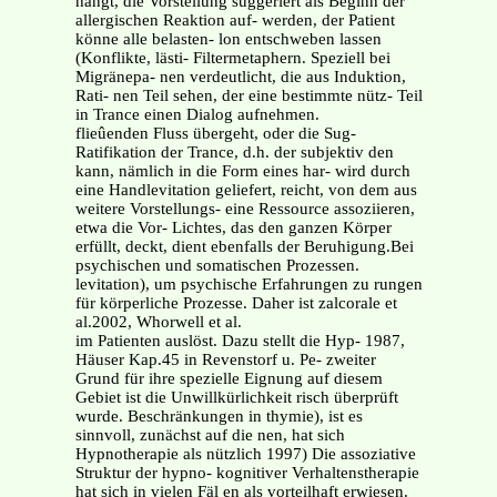
hängt, die Vorstellung suggeriert als Beginn der
allergischen Reaktion auf- werden, der Patient
könne alle belasten- lon entschweben lassen
(Konflikte, lästi- Filtermetaphern. Speziell bei
Migränepa- nen verdeutlicht, die aus Induktion,
Rati- nen Teil sehen, der eine bestimmte nütz- Teil
in Trance einen Dialog aufnehmen.
flieûenden Fluss übergeht, oder die Sug-
Ratifikation der Trance, d.h. der subjektiv den
kann, nämlich in die Form eines har- wird durch
eine Handlevitation geliefert, reicht, von dem aus
weitere Vorstellungs- eine Ressource assoziieren,
etwa die Vor- Lichtes, das den ganzen Körper
erfüllt, deckt, dient ebenfalls der Beruhigung.Bei
psychischen und somatischen Prozessen.
levitation), um psychische Erfahrungen zu rungen
für körperliche Prozesse. Daher ist zalcorale et
al.2002, Whorwell et al.
im Patienten auslöst. Dazu stellt die Hyp- 1987,
Häuser Kap.45 in Revenstorf u. Pe- zweiter
Grund für ihre spezielle Eignung auf diesem
Gebiet ist die Unwillkürlichkeit risch überprüft
wurde. Beschränkungen in thymie), ist es
sinnvoll, zunächst auf die nen, hat sich
Hypnotherapie als nützlich 1997) Die assoziative
Struktur der hypno- kognitiver Verhaltenstherapie
hat sich in vielen Fäl en als vorteilhaft erwiesen.