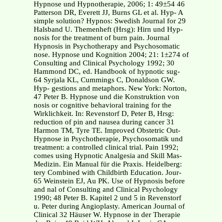
Hypnose und Hypnotherapie, 2006; 1: 49±54 46
Patterson DR, Everett JJ, Burns GL et al. Hyp- A
simple solution? Hypnos: Swedish Journal for 29
Halsband U. Themenheft (Hrsg): Hirn und Hyp-
nosis for the treatment of burn pain. Journal
Hypnosis in Psychotherapy and Psychosomatic
nose. Hypnose und Kognition 2004; 21: 1±274 of
Consulting and Clinical Psychology 1992; 30
Hammond DC, ed. Handbook of hypnotic sug-
64 Syrjala KL, Cummings C, Donaldson GW.
Hyp- gestions and metaphors. New York: Norton,
47 Peter B. Hypnose und die Konstruktion von
nosis or cognitive behavioral training for the
Wirklichkeit. In: Revenstorf D, Peter B, Hrsg:
reduction of pin and nausea during cancer 31
Harmon TM, Tyre TE. Improved Obstetric Out-
Hypnose in Psychotherapie, Psychosomatik und
treatment: a controlled clinical trial. Pain 1992;
comes using Hypnotic Analgesia and Skill Mas-
Medizin. Ein Manual für die Praxis. Heidelberg:
tery Combined with Childbirth Education. Jour-
65 Weinstein EJ, Au PK. Use of Hypnosis before
and nal of Consulting and Clinical Psychology
1990; 48 Peter B. Kapitel 2 und 5 in Revenstorf
u. Peter during Angioplasty. American Journal of
Clinical 32 Häuser W. Hypnose in der Therapie