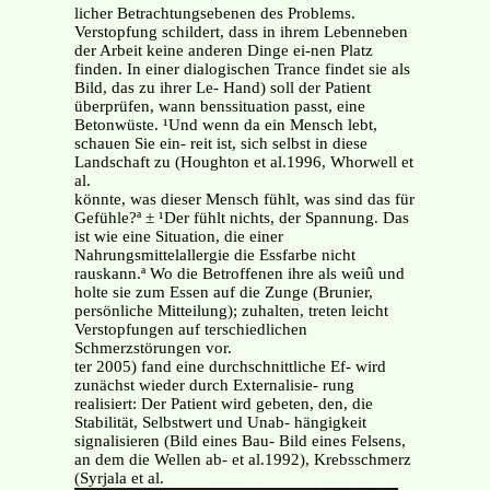
licher Betrachtungsebenen des Problems.
Verstopfung schildert, dass in ihrem Lebenneben
der Arbeit keine anderen Dinge ei-nen Platz
finden. In einer dialogischen Trance findet sie als
Bild, das zu ihrer Le- Hand) soll der Patient
überprüfen, wann benssituation passt, eine
Betonwüste. ¹Und wenn da ein Mensch lebt,
schauen Sie ein- reit ist, sich selbst in diese
Landschaft zu (Houghton et al.1996, Whorwell et
al.
könnte, was dieser Mensch fühlt, was sind das für
Gefühle?ª ± ¹Der fühlt nichts, der Spannung. Das
ist wie eine Situation, die einer
Nahrungsmittelallergie die Essfarbe nicht
rauskann.ª Wo die Betroffenen ihre als weiû und
holte sie zum Essen auf die Zunge (Brunier,
persönliche Mitteilung); zuhalten, treten leicht
Verstopfungen auf terschiedlichen
Schmerzstörungen vor.
ter 2005) fand eine durchschnittliche Ef- wird
zunächst wieder durch Externalisie- rung
realisiert: Der Patient wird gebeten, den, die
Stabilität, Selbstwert und Unab- hängigkeit
signalisieren (Bild eines Bau- Bild eines Felsens,
an dem die Wellen ab- et al.1992), Krebsschmerz
(Syrjala et al.