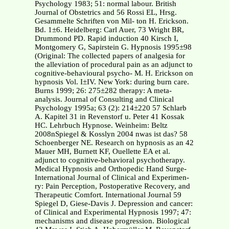
Psychology 1983; 51: normal labour. British
Journal of Obstetrics and 56 Rossi EL, Hrsg.
Gesammelte Schriften von Mil- ton H. Erickson.
Bd. 1±6. Heidelberg: Carl Auer, 73 Wright BR,
Drummond PD. Rapid induction 40 Kirsch I,
Montgomery G, Sapirstein G. Hypnosis 1995±98
(Original: The collected papers of analgesia for
the alleviation of procedural pain as an adjunct to
cognitive-behavioural psycho- M. H. Erickson on
hypnosis Vol. I±IV. New York: during burn care.
Burns 1999; 26: 275±282 therapy: A meta-
analysis. Journal of Consulting and Clinical
Psychology 1995a; 63 (2): 214±220 57 Schlarb
A. Kapitel 31 in Revenstorf u. Peter 41 Kossak
HC. Lehrbuch Hypnose. Weinheim: Beltz
2008nSpiegel & Kosslyn 2004 nwas ist das? 58
Schoenberger NE. Research on hypnosis as an 42
Mauer MH, Burnett KF, Ouellette EA et al.
adjunct to cognitive-behavioral psychotherapy.
Medical Hypnosis and Orthopedic Hand Surge-
International Journal of Clinical and Experimen-
ry: Pain Perception, Postoperative Recovery, and
Therapeutic Comfort. International Journal 59
Spiegel D, Giese-Davis J. Depression and cancer:
of Clinical and Experimental Hypnosis 1997; 47:
mechanisms and disease progression. Biological