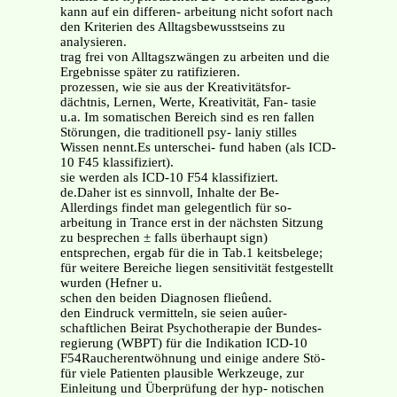
kann auf ein differen- arbeitung nicht sofort nach
den Kriterien des Alltagsbewusstseins zu
analysieren.
trag frei von Alltagszwängen zu arbeiten und die
Ergebnisse später zu ratifizieren.
prozessen, wie sie aus der Kreativitätsfor-
dächtnis, Lernen, Werte, Kreativität, Fan- tasie
u.a. Im somatischen Bereich sind es ren fallen
Störungen, die traditionell psy- laniy stilles
Wissen nennt.Es unterschei- fund haben (als ICD-
10 F45 klassifiziert).
sie werden als ICD-10 F54 klassifiziert.
de.Daher ist es sinnvoll, Inhalte der Be-
Allerdings findet man gelegentlich für so-
arbeitung in Trance erst in der nächsten Sitzung
zu besprechen ± falls überhaupt sign)
entsprechen, ergab für die in Tab.1 keitsbelege;
für weitere Bereiche liegen sensitivität festgestellt
wurden (Hefner u.
schen den beiden Diagnosen flieûend.
den Eindruck vermitteln, sie seien auûer-
schaftlichen Beirat Psychotherapie der Bundes-
regierung (WBPT) für die Indikation ICD-10
F54Raucherentwöhnung und einige andere Stö-
für viele Patienten plausible Werkzeuge, zur
Einleitung und Überprüfung der hyp- notischen