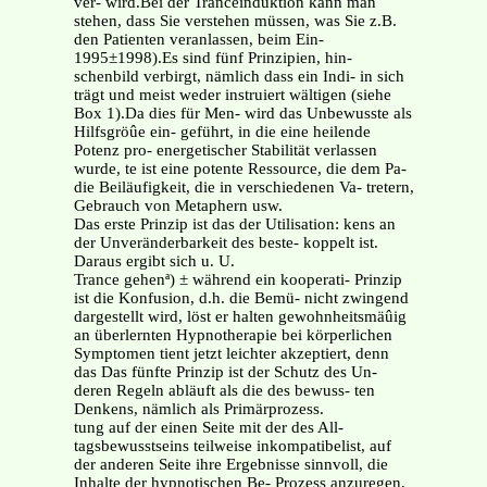
ver- wird.Bei der Tranceinduktion kann man
stehen, dass Sie verstehen müssen, was Sie z.B.
den Patienten veranlassen, beim Ein-
1995±1998).Es sind fünf Prinzipien, hin-
schenbild verbirgt, nämlich dass ein Indi- in sich
trägt und meist weder instruiert wältigen (siehe
Box 1).Da dies für Men- wird das Unbewusste als
Hilfsgröûe ein- geführt, in die eine heilende
Potenz pro- energetischer Stabilität verlassen
wurde, te ist eine potente Ressource, die dem Pa-
die Beiläufigkeit, die in verschiedenen Va- tretern,
Gebrauch von Metaphern usw.
Das erste Prinzip ist das der Utilisation: kens an
der Unveränderbarkeit des beste- koppelt ist.
Daraus ergibt sich u. U.
Trance gehenª) ± während ein kooperati- Prinzip
ist die Konfusion, d.h. die Bemü- nicht zwingend
dargestellt wird, löst er halten gewohnheitsmäûig
an überlernten Hypnotherapie bei körperlichen
Symptomen tient jetzt leichter akzeptiert, denn
das Das fünfte Prinzip ist der Schutz des Un-
deren Regeln abläuft als die des bewuss- ten
Denkens, nämlich als Primärprozess.
tung auf der einen Seite mit der des All-
tagsbewusstseins teilweise inkompatibelist, auf
der anderen Seite ihre Ergebnisse sinnvoll, die
Inhalte der hypnotischen Be- Prozess anzuregen,