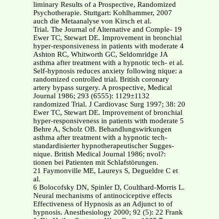
liminary Results of a Prospective, Randomized
Psychotherapie. Stuttgart: Kohlhammer, 2007
auch die Metaanalyse von Kirsch et al.
Trial. The Journal of Alternative and Comple- 19
Ewer TC, Stewart DE. Improvement in bronchial
hyper-responsiveness in patients with moderate 4
Ashton RC, Whitworth GC, Seldomridge JA
asthma after treatment with a hypnotic tech- et al.
Self-hypnosis reduces anxiety following nique: a
randomized controlled trial. British coronary
artery bypass surgery. A prospective, Medical
Journal 1986; 293 (6555): 1129±1132
randomized Trial. J Cardiovasc Surg 1997; 38: 20
Ewer TC, Stewart DE. Improvement of bronchial
hyper-responsiveness in patients with moderate 5
Behre A, Scholz OB. Behandlungswirkungen
asthma after treatment with a hypnotic tech-
standardisierter hypnotherapeutischer Sugges-
nique. British Medical Journal 1986; nvol?:
tionen bei Patienten mit Schlafstörungen.
21 Faymonville ME, Laureys S, Degueldre C et
al.
6 Bolocofsky DN, Spinler D, Coulthard-Morris L.
Neural mechanisms of antinociceptive effects
Effectiveness of Hypnosis as an Adjunct to of
hypnosis. Anesthesiology 2000; 92 (5): 22 Frank