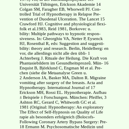
Universität Tübingen, Erickson Akademie 14
Colgan SM, Faragher EB, Whorwell PJ. Con-
trolled Trial of Hypnotherapy in Relapse Pre-
vention of Duodenal Ulceration. The Lancet 15
Crawford HJ. Cognitive and physiological flexi-
folk et al.1983, Reid 1981, Borkovec u.
bility: Multiple pathways to hypnotic respon-
siveness. In: Gheorghiu VA, Netter P, Eysenck
HJ, Rosenthal R, eds: Suggestion and suggesti-
bility: theory and research. Berlin, Heidelberg: en
vor, die allerdings nicht alle den übli- 1
Achterberg J. Rituale der Heilung. Die Kraft von
Phantasiebildern im Gesundheitsprozeû. Mün- 16
Enquist B, Björklund C, Engman M et al. Pre-
chen (siehe die Metaanalyse Green u.
2 Anderson JA, Basker MA, Dalton R. Migraine
vomiting after surgery of the breasts. Acta and
Hypnotherapy. International Journal of 17
Erickson MH, Rossi EL. Hypnotherapie. Aufbau
± Beispiele ± Forschungen. München: Pfeiffer, 3
Ashton RC, Gerard C, Whitworth GC et al.
1981 (Original: Hypnotherapy: An exploratory
The Effect of Self-Hypnosis on Quality of Life
rapie als besonders erfolgreich (Bolocofs-
Following Coronary Artery Bypass Surgery: Pre-
18 Ermann M. Psychosomatische Medizin und