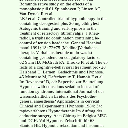
Romunde rative study on the effects of a
monophasic pill 61 Spinnhoven P, Linsen AC,
Van-Dynck R et al.
LKJ et al. Controlled trial of hypnotherapy in the
containing desogestrel plus 20 mg ethinylest-
Autogenic training and self-hypnosis in the
treatment of refractory fibromyalgia. J Rheu-
radiol, a triphasic combination containing le-
control of tension headache. General Hospital
matol 1991; 18: 72±75 [Medline]Verhaltens-
therapie. Verhaltenstherapie undn was ist
containing gestodene on coagulatory factors.
62 Stam HJ, McGrath PA, Brooke PI et al. The ef-
fects of a cognitive-behavioral treatment pro- 28
Halsband U. Lernen, Gedächtnis und Hypnose.
45 Meurisse M, Defechereux T, Hamoir E et al.
In: Revenstorf D, ed: Expertise zur Beurteilung
Hypnosis with conscious sedation instead of
function syndrome. International Journal of der
wissenschaftlichen Evidenz des Psychothe-
general anaesthesia? Applications in cervical
Clinical and Experimental Hypnosis 1984; 34:
rapieverfahrens Hypnotherapie Im Auftrag der
endocrine surgery. Acta Chirurgica Belgica MEG
und DGH. Vol Hypnose. Zeitschrift für 63
Stanton HE. Hypnotic relaxation and insomnia: