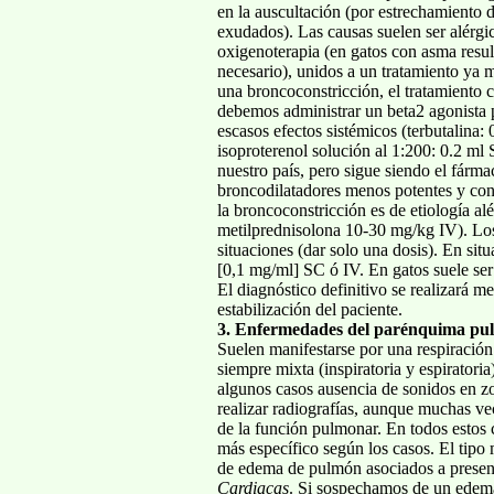
en la auscultación (por estrechamiento
exudados). Las causas suelen ser alérgica
oxigenoterapia (en gatos con asma result
necesario), unidos a un tratamiento ya m
una broncoconstricción, el tratamiento c
debemos administrar un beta2 agonista p
escasos efectos sistémicos (terbutalina
isoproterenol solución al 1:200: 0.2 ml
nuestro país, pero sigue siendo el fárm
broncodilatadores menos potentes y co
la broncoconstricción es de etiología a
metilprednisolona 10-30 mg/kg IV). Los
situaciones (dar solo una dosis). En si
[0,1 mg/ml] SC ó IV. En gatos suele ser
El diagnóstico definitivo se realizará m
estabilización del paciente.
3. Enfermedades del parénquima pu
Suelen manifestarse por una respiración
siempre mixta (inspiratoria y espiratori
algunos casos ausencia de sonidos en zon
realizar radiografías, aunque muchas vec
de la función pulmonar. En todos estos c
más específico según los casos. El tip
de edema de pulmón asociados a presenci
Cardiacas
. Si sospechamos de un edema