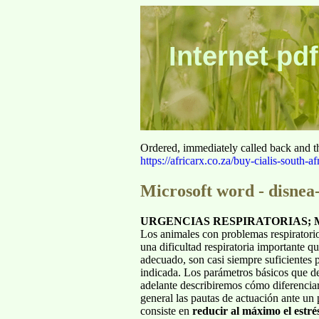
Internet pdf
Ordered, immediately called back and t
https://africarx.co.za/buy-cialis-south-af
Microsoft word - disnea
URGENCIAS RESPIRATORIAS; Manej
Los animales con problemas respiratorio
una dificultad respiratoria importante q
adecuado, son casi siempre suficientes p
indicada. Los parámetros básicos que deb
adelante describiremos cómo diferenciar
general las pautas de actuación ante un 
consiste en
reducir al máximo el estré