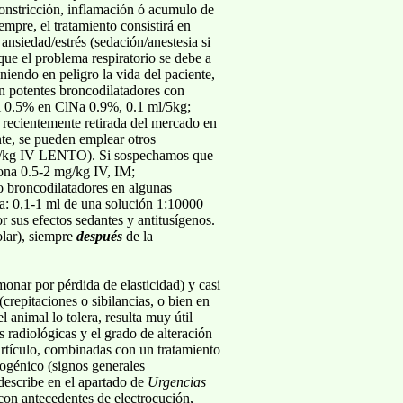
onstricción, inflamación ó acumulo de
empre, el tratamiento consistirá en
ansiedad/estrés (sedación/anestesia si
que el problema respiratorio se debe a
niendo en peligro la vida del paciente,
n potentes broncodilatadores con
 al 0.5% en ClNa 0.9%, 0.1 ml/5kg;
 recientemente retirada del mercado en
nte, se pueden emplear otros
 mg/kg IV LENTO). Si sospechamos que
sona 0.5-2 mg/kg IV, IM;
o broncodilatadores en algunas
na: 0,1-1 ml de una solución 1:10000
 sus efectos sedantes y antitusígenos.
olar), siempre
después
de la
onar por pérdida de elasticidad) y casi
crepitaciones o sibilancias, o bien en
 animal lo tolera, resulta muy útil
s radiológicas y el grado de alteración
 artículo, combinadas con un tratamiento
iogénico (signos generales
describe en el apartado de
Urgencias
con antecedentes de electrocución,