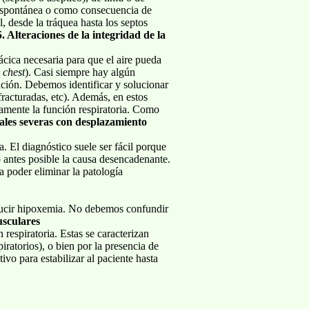
spontánea o como consecuencia de
, desde la tráquea hasta los septos
5. Alteraciones de la integridad de la
ácica necesaria para que el aire pueda
l
chest
). Casi siempre hay algún
pación. Debemos identificar y solucionar
 fracturadas, etc). Además, en estos
vamente la función respiratoria. Como
ales severas con desplazamiento
 El diagnóstico suele ser fácil porque
o antes posible la causa desencadenante.
ta poder eliminar la patología
nducir hipoxemia. No debemos confundir
sculares
espiratoria. Estas se caracterizan
ratorios), o bien por la presencia de
tivo para estabilizar al paciente hasta