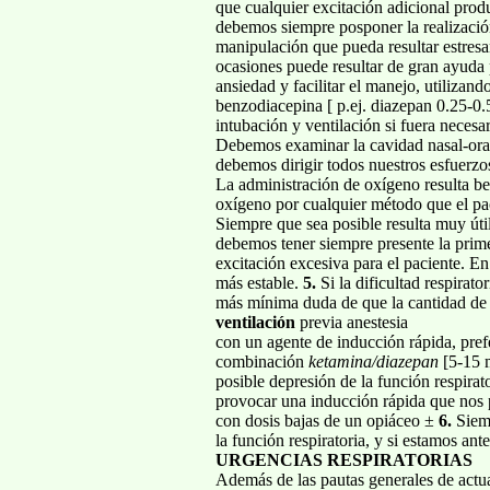
que cualquier excitación adicional pro
debemos siempre posponer la realización
manipulación que pueda resultar estresa
ocasiones puede resultar de gran ayuda
ansiedad y facilitar el manejo, utiliza
benzodiacepina [ p.ej. diazepan 0.25-0.5
intubación y ventilación si fuera necesa
Debemos examinar la cavidad nasal-oral-f
debemos dirigir todos nuestros esfuerzo
La administración de oxígeno resulta be
oxígeno por cualquier método que el pac
Siempre que sea posible resulta muy úti
debemos tener siempre presente la prime
excitación excesiva para el paciente. En
más estable.
5.
Si la dificultad respirato
más mínima duda de que la cantidad de 
ventilación
previa anestesia
con un agente de inducción rápida, pref
combinación
ketamina/diazepan
[5-15 
posible depresión de la función respir
provocar una inducción rápida que nos p
con dosis bajas de un opiáceo ±
6.
Siem
la función respiratoria, y si estamos ant
URGENCIAS RESPIRATORIAS
Además de las pautas generales de actua