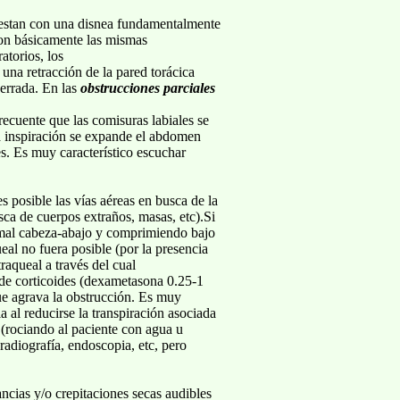
ifiestan con una disnea fundamentalmente
 son básicamente las mismas
atorios, los
na retracción de la pared torácica
cerrada. En las
obstrucciones parciales
recuente que las comisuras labiales se
a inspiración se expande el abdomen
es. Es muy característico escuchar
s posible las vías aéreas en busca de la
ca de cuerpos extraños, masas, etc).Si
imal cabeza-abajo y comprimiendo bajo
ueal no fuera posible (por la presencia
raqueal a través del cual
 de corticoides (dexametasona 0.25-1
e agrava la obstrucción. Es muy
a al reducirse la transpiración asociada
 (rociando al paciente con agua u
 radiografía, endoscopia, etc, pero
ncias y/o crepitaciones secas audibles