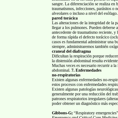
sangre. La diferenciación se realiza en b
traumatismos, infecciones, parásitos o n
alveolares o incluso a nivel del esófago
pared torácica
Las alteraciones de la integridad de la 
llegar a los pulmones. Pueden deberse a h
antecedente de traumatismo reciente, y l
de forma rápida el defecto torácico (oclu
casos es fundamental administrar una bu
siempre, administraremos también oxígen
craneal del diafragma
Dificultan la respiración porque reduce
la distensión abdominal resulta evidente
Muchas veces es necesario recurrir a la 
abdominal.
7. Enfermedades
no-respiratorias
Existen algunas enfermedades no-respir
estos procesos con enfermedades respir
Existen algunas patologías neurológicas
generalmente por una reducción del traba
patrones respiratorios irregulares (altera
poder obtener un diagnóstico más específ
Gibbons-G;
“Respiratory emergencies
Emergency and Critical Care Medicine