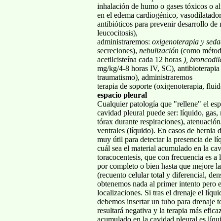
inhalación de humo o gases tóxicos o al
en el edema cardiogénico, vasodilatador
antibióticos para prevenir desarrollo d
leucocitosis),
administraremos:
oxigenoterapia y seda
secreciones),
nebulización
(como método 
acetilcisteína cada 12 horas
), broncodi
mg/kg/4-8 horas IV, SC), antibioterapi
traumatismo), administraremos
terapia de soporte (oxigenoterapia, flui
espacio pleural
Cualquier patología que "rellene" el es
cavidad pleural puede ser: líquido, gas
tórax durante respiraciones), atenuació
ventrales (líquido). En casos de hernia 
muy útil para detectar la presencia de 
cuál sea el material acumulado en la ca
toracocentesis, que con frecuencia es a 
por completo o bien hasta que mejore la
(recuento celular total y diferencial, de
obtenemos nada al primer intento pero e
localizaciones. Si tras el drenaje el lí
debemos insertar un tubo para drenaje t
resultará negativa y la terapia más efica
acumulado en la cavidad pleural es líqui