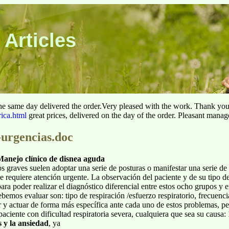
 Articles
he same day delivered the order.Very pleased with the work. Thank yo
rica.html
great prices, delivered on the day of the order. Pleasant manag
-urgencias.doc
o clínico de disnea aguda
s graves suelen adoptar una serie de posturas o manifestar una serie de
ue requiere atención urgente. La observación del paciente y de su tipo d
ara poder realizar el diagnóstico diferencial entre estos ocho grupos y e
emos evaluar son: tipo de respiración /esfuerzo respiratorio, frecuenci
 y actuar de forma más específica ante cada uno de estos problemas, p
paciente con dificultad respiratoria severa, cualquiera que sea su causa:
s y la ansiedad
, ya