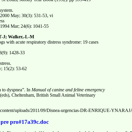
 system.
2000 May; 30(3): 531-53, vi
ess
1994 Mar; 24(6): 1041-55
T-J; Walker,-L-M
ogs with acute respiratory distress syndrome: 19 cases
(9): 1428-33
stress.
; 15(2): 53-62
 to dyspnea”. In
Manual of canine and feline emergency
eds), Cheltenham, British Small Animal Veterinary
wp-content/uploads/2011/09/Disnea-urgencias-DR-ENRIQUE-YNAR
s pre pro#17a39c.doc