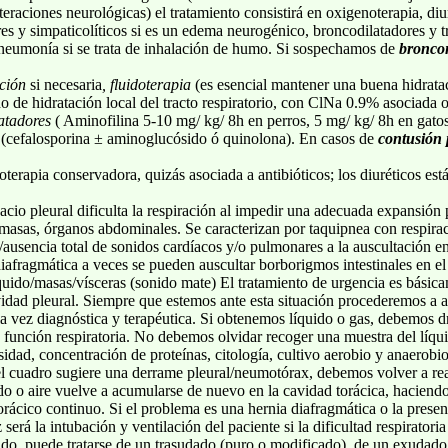
teraciones neurológicas) el tratamiento consistirá en oxigenoterapia, di
es y simpaticolíticos si es un edema neurogénico, broncodilatadores y t
e neumonía si se trata de inhalación de humo. Si sospechamos de
bronco
ción
si necesaria
, fluidoterapia
(es esencial mantener una buena hidratac
de hidratación local del tracto respiratorio, con ClNa 0.9% asociada o
latadores
( Aminofilina 5-10 mg/ kg/ 8h en perros, 5 mg/ kg/ 8h en gato
a (cefalosporina ± aminoglucósido ó quinolona). En casos de
contusión
doterapia conservadora, quizás asociada a antibióticos; los diuréticos es
pacio pleural dificulta la respiración al impedir una adecuada expansió
, masas, órganos abdominales. Se caracterizan por taquipnea con respirac
n/ausencia total de sonidos cardíacos y/o pulmonares a la auscultación 
diafragmática a veces se pueden auscultar borborigmos intestinales en el
líquido/masas/vísceras (sonido mate) El tratamiento de urgencia es bás
vidad pleural. Siempre que estemos ante esta situación procederemos a a
la vez diagnóstica y terapéutica. Si obtenemos líquido o gas, debemos dr
 función respiratoria. No debemos olvidar recoger una muestra del líqui
nsidad, concentración de proteínas, citología, cultivo aerobio y anaerobi
l cuadro sugiere una derrame pleural/neumotórax, debemos volver a reali
quido o aire vuelve a acumularse de nuevo en la cavidad torácica, haciendo
orácico continuo. Si el problema es una hernia diafragmática o la presen
z será la intubación y ventilación del paciente si la dificultad respirato
do, puede tratarse de un trasudado (puro o modificado), de un exudado (