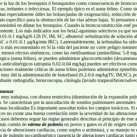
 de la luz de los bronquios ó bronquiolos como consecuencia de broncoc
s, irritantes o infecciosas. El ejemplo típico es el asma felino. Como si
an especialmente útiles las bolsas/jaulas de oxigenación), reducción de 
ás específico para la obstrucción de las vías aéreas bajas. Si pensamos 
onsistirá en dilatar los bronquios. Cuando la broncoconstricción esté po
otente. Los más indicados son los beta2-agonistas selectivos ya que so
: 0.01-0.1 mg/kg/8-12h IV, IM, SC; albuterol: nebulización de solución
 SC o 0.01-0.1 µg/kg/min IRC). Lamentablemente, la terbutalina ha sido
aco más recomendado en Si la vida del paciente no corre peligro inmine
n menos efectos sistémicos, como las metilxantinas (aminofilina: 5-8
lérgica (asma felino), se pueden administrar glucocorticoides (dexameta
 anticolinérgicos (atropina 0,02-0,04 mg/kg) pueden ser efectivos com
tuaciones realmente críticas de asma felino podemos administrar epinefri
 muy útil la administración de butorfanol (0.2-0.6 mg/kg/IV, IM,SC), por
ediante radiografía, broncoscopia, citología (lavado traqueal/broncoalve
lmonar
 muy trabajosa, con disnea restrictiva (disminución de la expansión pulm
a). Se caracterizan por la auscultación de sonidos pulmonares anormales (
as localizadas Es importante auscultar todos los campos torácicos. Si el
es no existe una buena correlación entre la severidad de las alteracione
asos debemos seguir las reglas generales descritas al principio de este
o más común de
edema de pulmón
en perros y gatos es el de origen card
a de alteraciones cardíacas, como soplos o arritmias), y su manejo se 
 de pulmón no-cardiogénico (ausencia de alteraciones cardíacas junto 