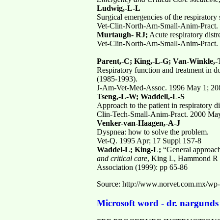
Ludwig,-L-L
Surgical emergencies of the respiratory
Vet-Clin-North-Am-Small-Anim-Pract. 
Murtaugh- RJ;
Acute respiratory distr
Vet-Clin-North-Am-Small-Anim-Pract. 
Parent,-C; King,-L-G; Van-Winkle,-
Respiratory function and treatment in d
(1985-1993).
J-Am-Vet-Med-Assoc. 1996 May 1; 208
Tseng,-L-W; Waddell,-L-S
Approach to the patient in respiratory di
Clin-Tech-Small-Anim-Pract. 2000 May
Venker-van-Haagen,-A-J
Dyspnea: how to solve the problem.
Vet-Q. 1995 Apr; 17 Suppl 1S7-8
Waddel-L; King-L;
“General approach
and critical care
, King L, Hammond R (
Association (1999): pp 65-86
Source: http://www.norvet.com.mx/
Microsoft word - dr. nargund