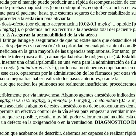
ducida por el manejo puede producir una rápida descompensación de con
 de pruebas diagnósticas (como radiografías, ecografías o incluso el ex
nte para el paciente, hasta que estemos seguros de haber estabilizado s
 proceder a la
sedación
para aliviar la
ndo dosis-efecto (por ejemplo acepromacina [0.02-0.1 mg/kg] ± opioide [p
 mg/kg] ), o podemos incluso recurrir a la anestesia total del paciente 
rio.
2. Asegurar la permeabilidad de la vía aérea
aringe-laringe y asegurarnos de que no existe nada que obstaculice el pa
s a despejar esa vía aérea (máxima prioridad en cualquier animal con di
neficiosa en la gran mayoría de las urgencias respiratorias. Por tanto, 
iente tolere (mascarilla, cámara/jaula/bolsa de oxígeno, etc.)
4. Establ
l insertar una cánula/palomilla en una vena para la administración de fl
ra regla (
minimizar el estrés
), por lo cual no debemos empeñarnos en c
 este caso, optaremos por la administración de los fármacos por otras ví
ria no mejora tras haber realizado los pasos anteriores, o ante la
aire que reciben los pulmones sea realmente insuficiente, procederemo
eriblemente por vía intravenosa. Algunos agentes anestésicos indicados 
mg/kg / 0.25-0.5 mg/kg], o
propofol
[3-6 mg/kg] , o
etomidato
[0.5-2 m
atoria asociada a algunos de estos anestésicos no debe preocuparnos de
ermita un efectivo control de la vía aérea para empezar a ventilar inm
pre que sea posible, resulta muy útil poder valorar en qué medida está
e un defecto en la oxigenación o en la ventilación.
DIAGNOSTICO D
ción que acabamos de describir, debemos ser capaces de realizar rápida