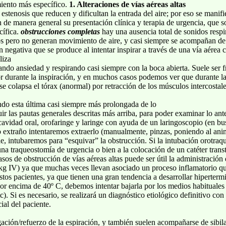
miento más específico.
1. Alteraciones de vías aéreas altas
 estenosis que reducen y dificultan la entrada del aire; por eso se man
en de manera general su presentación clínica y terapia de urgencia, que
cífica.
obstrucciones completas
hay una ausencia total de sonidos respir
s pero no generan movimiento de aire, y casi siempre se acompañan de u
n negativa que se produce al intentar inspirar a través de una vía aérea 
liza
ando ansiedad y respirando casi siempre con la boca abierta. Suele ser f
r durante la inspiración, y en muchos casos podemos ver que durante l
e colapsa el tórax (anormal) por retracción de los músculos intercostal
ando esta última casi siempre más prolongada de lo
uir las pautas generales descritas más arriba, para poder examinar lo ante
avidad oral, orofaringe y laringe con ayuda de un laringoscopio (en bus
o extraño intentaremos extraerlo (manualmente, pinzas, poniendo al an
ble, intubaremos para “esquivar” la obstrucción. Si la intubación orotraq
na traqueostomía de urgencia o bien a la colocación de un catéter transt
s de obstrucción de vías aéreas altas puede ser útil la administración
g IV) ya que muchas veces llevan asociado un proceso inflamatorio qu
stos pacientes, ya que tienen una gran tendencia a desarrollar hipertermi
 por encima de 40º C, debemos intentar bajarla por los medios habituales
). Si es necesario, se realizará un diagnóstico etiológico definitivo con
cial del paciente.
ación/refuerzo de la espiración, y también suelen acompañarse de sibila