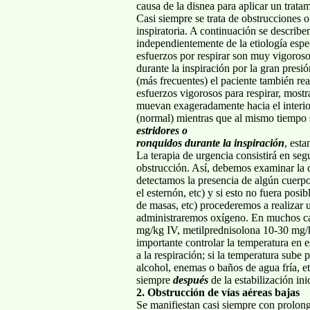
causa de la disnea para aplicar un trata
Casi siempre se trata de obstrucciones o
inspiratoria. A continuación se describ
independientemente de la etiología espe
esfuerzos por respirar son muy vigoroso
durante la inspiración por la gran presió
(más frecuentes) el paciente también rea
esfuerzos vigorosos para respirar, mostr
muevan exageradamente hacia el interio
(normal) mientras que al mismo tiempo s
estridores o
ronquidos durante la inspiración
, est
La terapia de urgencia consistirá en seg
obstrucción. Así, debemos examinar la c
detectamos la presencia de algún cuerp
el esternón, etc) y si esto no fuera posi
de masas, etc) procederemos a realizar u
administraremos oxígeno. En muchos caso
mg/kg IV, metilprednisolona 10-30 mg/k
importante controlar la temperatura en e
a la respiración; si la temperatura sube
alcohol, enemas o baños de agua fría, etc
siempre
después
de la estabilización ini
2. Obstrucción de vías aéreas bajas
Se manifiestan casi siempre con prolong