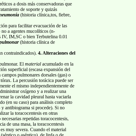
uréticos a dosis más conservadoras que
ratamiento de soporte y quizás
neumonía
(historia clínica,tos, fiebre,
ión para facilitar evacuación de las
 no a agentes mucolíticos (n-
s IV, IM,SC o bien Terbutelina 0.01
 pulmonar
(historia clínica de
tán contraindicados).
4. Alteraciones del
n pulmonar. El
material
acumulado en la
ión superficial (escasa expansión del
en campos pulmonares dorsales (gas) o
 tórax. La percusión torácica puede ser
icamente el mismo independientemente de
dministrar oxígeno y a realizar una
enar la cavidad pleural hasta vaciarla
do (en su caso) para análisis completo
o y antibiograma si procede). Si no
zar la toracocentesis en otras
 necesarias repetidas toracocentesis,
cia de una masa, la toracocentesis
ria es muy severa. Cuando el material
séptico o aséptico), de linfa o de