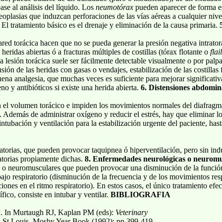
ase al análisis del líquido. Los
neumotórax
pueden aparecer de forma e
eoplasias que induzcan perforaciones de las vías aéreas a cualquier nivel
. El tratamiento básico es el drenaje y eliminación de la causa primaria.
pared torácica hacen que no se pueda generar la presión negativa intrator
eridas abiertas ó a fracturas múltiples de costillas (tórax flotante o
flai
a lesión torácica suele ser fácilmente detectable visualmente o por pal
sión de las heridas con gasas o vendajes, estabilización de las costillas
ena analgesia, que muchas veces es suficiente para mejorar significati
o y antibióticos si existe una herida abierta.
6. Distensiones abdomin
n el volumen torácico e impiden los movimientos normales del diafragma.
. Además de administrar oxígeno y reducir el estrés, hay que eliminar l
intubación y ventilación para la estabilización urgente del paciente, has
atorias, que pueden provocar taquipnea ó hiperventilación, pero sin i
atorias propiamente dichas.
8. Enfermedades neurológicas o neuromu
 o neuromusculares que pueden provocar una disminución de la función r
jo respiratorio (disminución de la frecuencia y de los movimientos respi
ciones en el ritmo respiratorio). En estos casos, el único tratamiento efec
ico, consiste en intubar y ventilar.
BIBLIOGRAFIA
”. In Murtaugh RJ, Kaplan PM (eds):
Veterinary
, St Louis, Mosby Year Book (1992): pp 399-419