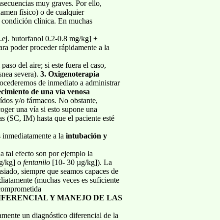
secuencias muy graves. Por ello,
amen físico) o de cualquier
u condición clínica. En muchas
.ej. butorfanol 0.2-0.8 mg/kg] ±
para poder proceder rápidamente a la
so del aire; si este fuera el caso,
snea severa).
3. Oxigenoterapia
procederemos de inmediato a administrar
ecimiento de una vía venosa
uídos y/o fármacos. No obstante,
oger una vía si esto supone una
as (SC, IM) hasta que el paciente esté
s inmediatamente a la
intubación y
a tal efecto son por ejemplo la
g/kg] o
fentanilo
[10- 30 µg/kg]). La
masiado, siempre que seamos capaces de
ediatamente (muchas veces es suficiente
 comprometida
IFERENCIAL Y MANEJO DE LAS
mente un diagnóstico diferencial de la