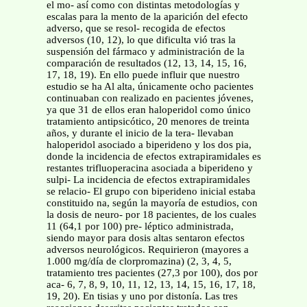
el mo- así como con distintas metodologías y
escalas para la mento de la aparición del efecto
adverso, que se resol- recogida de efectos
adversos (10, 12), lo que dificulta vió tras la
suspensión del fármaco y administración de la
comparación de resultados (12, 13, 14, 15, 16,
17, 18, 19). En ello puede influir que nuestro
estudio se ha Al alta, únicamente ocho pacientes
continuaban con realizado en pacientes jóvenes,
ya que 31 de ellos eran haloperidol como único
tratamiento antipsicótico, 20 menores de treinta
años, y durante el inicio de la tera- llevaban
haloperidol asociado a biperideno y los dos pia,
donde la incidencia de efectos extrapiramidales es
restantes trifluoperacina asociada a biperideno y
sulpi- La incidencia de efectos extrapiramidales
se relacio- El grupo con biperideno inicial estaba
constituido na, según la mayoría de estudios, con
la dosis de neuro- por 18 pacientes, de los cuales
11 (64,1 por 100) pre- léptico administrada,
siendo mayor para dosis altas sentaron efectos
adversos neurológicos. Requirieron (mayores a
1.000 mg/día de clorpromazina) (2, 3, 4, 5,
tratamiento tres pacientes (27,3 por 100), dos por
aca- 6, 7, 8, 9, 10, 11, 12, 13, 14, 15, 16, 17, 18,
19, 20). En tisias y uno por distonía. Las tres