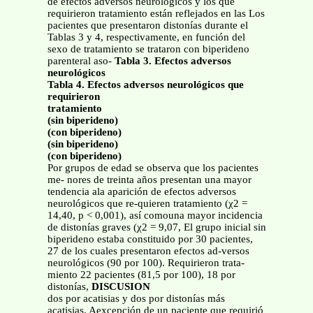
de efectos adversos neurológicos y los que
requirieron tratamiento están reflejados en las Los
pacientes que presentaron distonías durante el
Tablas 3 y 4, respectivamente, en función del
sexo de tratamiento se trataron con biperideno
parenteral aso-
Tabla 3. Efectos adversos
neurológicos
Tabla 4. Efectos adversos neurológicos que
requirieron
tratamiento
(sin biperideno)
(con biperideno)
(sin biperideno)
(con biperideno)
Por grupos de edad se observa que los pacientes
me- nores de treinta años presentan una mayor
tendencia ala aparición de efectos adversos
neurológicos que re-quieren tratamiento (χ2 =
14,40, p < 0,001), así comouna mayor incidencia
de distonías graves (χ2 = 9,07, El grupo inicial sin
biperideno estaba constituido por 30 pacientes,
27 de los cuales presentaron efectos ad-versos
neurológicos (90 por 100). Requirieron trata-
miento 22 pacientes (81,5 por 100), 18 por
distonías,
DISCUSION
dos por acatisias y dos por distonías más
acatisias. Aexcepción de un paciente que requirió