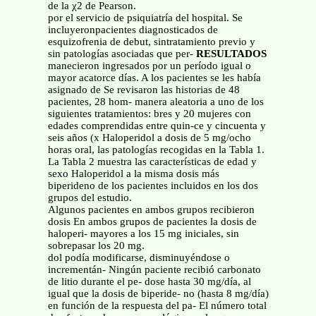
de la χ2 de Pearson.
por el servicio de psiquiatría del hospital. Se
incluyeronpacientes diagnosticados de
esquizofrenia de debut, sintratamiento previo y
sin patologías asociadas que per-
RESULTADOS
manecieron ingresados por un período igual o
mayor acatorce días. A los pacientes se les había
asignado de Se revisaron las historias de 48
pacientes, 28 hom- manera aleatoria a uno de los
siguientes tratamientos: bres y 20 mujeres con
edades comprendidas entre quin-ce y cincuenta y
seis años (x Haloperidol a dosis de 5 mg/ocho
horas oral, las patologías recogidas en la Tabla 1.
La Tabla 2 muestra las características de edad y
sexo Haloperidol a la misma dosis más
biperideno de los pacientes incluidos en los dos
grupos del estudio.
Algunos pacientes en ambos grupos recibieron
dosis En ambos grupos de pacientes la dosis de
haloperi- mayores a los 15 mg iniciales, sin
sobrepasar los 20 mg.
dol podía modificarse, disminuyéndose o
incrementán- Ningún paciente recibió carbonato
de litio durante el pe- dose hasta 30 mg/día, al
igual que la dosis de biperide- no (hasta 8 mg/día)
en función de la respuesta del pa- El número total