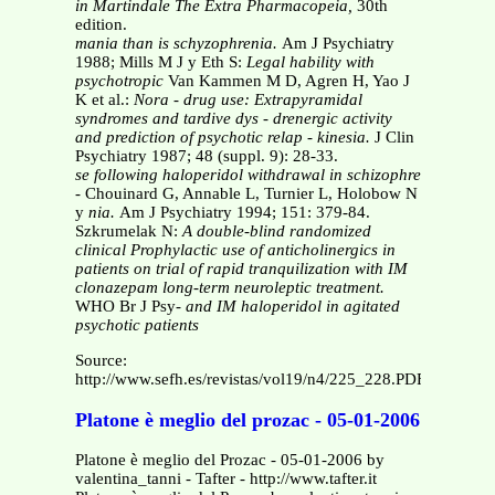
in
Martindale The Extra Pharmacopeia,
30th
edition.
mania than is schyzophrenia.
Am J Psychiatry
1988; Mills M J y Eth S:
Legal hability with
psychotropic
Van Kammen M D, Agren H, Yao J
K et al.:
Nora -
drug use: Extrapyramidal
syndromes and tardive dys -
drenergic activity
and prediction of psychotic relap -
kinesia.
J Clin
Psychiatry 1987; 48 (suppl. 9): 28-33.
se following haloperidol withdrawal in schizophre
-
Chouinard G, Annable L, Turnier L, Holobow N
y
nia.
Am J Psychiatry 1994; 151: 379-84.
Szkrumelak N:
A double-blind randomized
clinical
Prophylactic use of anticholinergics in
patients on
trial of rapid tranquilization with IM
clonazepam
long-term neuroleptic treatment.
WHO Br J Psy-
and IM haloperidol in agitated
psychotic patients
Source:
http://www.sefh.es/revistas/vol19/n4/225_228.PDF
Platone è meglio del prozac - 05-01-2006
Platone è meglio del Prozac - 05-01-2006 by
valentina_tanni - Tafter - http://www.tafter.it