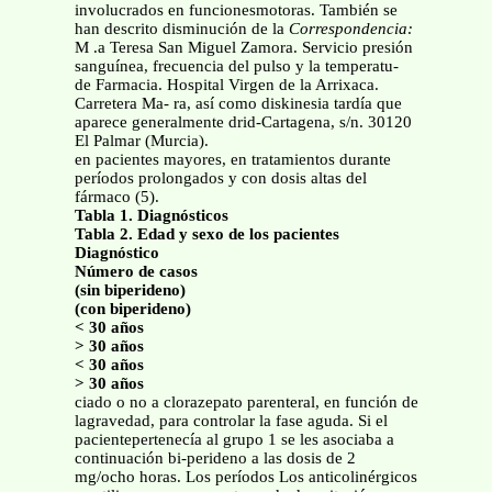
involucrados en funcionesmotoras. También se
han descrito disminución de la
Correspondencia:
M .a Teresa San Miguel Zamora. Servicio presión
sanguínea, frecuencia del pulso y la temperatu-
de Farmacia. Hospital Virgen de la Arrixaca.
Carretera Ma- ra, así como diskinesia tardía que
aparece generalmente drid-Cartagena, s/n. 30120
El Palmar (Murcia).
en pacientes mayores, en tratamientos durante
períodos prolongados y con dosis altas del
fármaco (5).
Tabla 1. Diagnósticos
Tabla 2. Edad y sexo de los pacientes
Diagnóstico
Número de casos
(sin biperideno)
(con biperideno)
< 30 años
> 30 años
< 30 años
> 30 años
ciado o no a clorazepato parenteral, en función de
lagravedad, para controlar la fase aguda. Si el
pacientepertenecía al grupo 1 se les asociaba a
continuación bi-perideno a las dosis de 2
mg/ocho horas. Los períodos Los anticolinérgicos