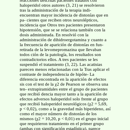
reacciones descritas pacientes tratados con
haloperidol otros autores (3, 21) se resolvieron
tras la administración de la terapia indi-
encuentran mayor incidencia de distonías que en
pa- cientes que reciben otros neurolépticos,
incidencia que Otros tres pacientes presentaron
hipotensión, que se se relaciona también con la
dosis administrada. En resolvió con la
administración de dihidroergotamina y cuanto a
la frecuencia de aparición de distonías en fun-
retirada de la levomepromazina que llevaban
todos ción de la patología, los resultados son
contradictorios ellos. A tres pacientes se les
suspendió el tratamiento (3, 22). Las acatisias
parecen menos relacionadas con la Tras aplicar el
contraste de independencia de hipóte- La
diferencia encontrada en la aparición de efectos
sis con el test de la χ2 de Pearson se observa una
ten- extrapiramidales entre el grupo de pacientes
que recibió dencia mayor tanto a la aparición de
efectos adversos haloperidol solo frente al grupo
que recibió haloperidol neurológicos (χ2 = 5,69,
p < 0,02), como a la gravedad más biperideno, así
como el mayor número de distonías de los
mismos (χ2 = 10,20, p < 0,01) en el grupo inicial
que requirieron tratamiento en el primer grupo
(ambas con significación estadística), parece