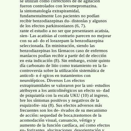
se utilizan como correctores de de agitación
fueron controlados con levomepromazina.
la sintomatología extrapiramidal,
fundamentalmente Los pacientes no podían
recibir benzodiazepinas du- distonías y algunos
de los efectos parkinsonianos (6, 7).
rante el estudio a no ser que presentasen acatisia,
sien- Las acatisias al contrario parecen no mejorar
con su ad- do el lorazepam la benzodiazepina
seleccionada. En ministración, siendo las
benzodiazepinas los fármacos caso de enfermos
maníacos podían recibir a partir del de elección
en esta indicación (8). Sin embargo, existe quinto
día carbonato de litio como tratamiento en la fa-
controversia sobre la utilización sistemática de
anticoli- n é rgicos en tratamientos con
neurolépticos. Diversos Los efectos
extrapiramidales se valoraron por la uni- estudios
atribuyen a los anticolinérgicos un efecto so- dad
de psiquiatría con la escala UKU (10) al ingreso,
bre los síntomas positivos y negativos de la
esquizofre- nia (8). Sus efectos adversos más
frecuentes son los de- rivados de su mecanismo
de acción: sequedad de boca,trastornos de la
acomodación visual, cansancio, vértigo y
aumento de la función cardíaca, así como efectos
eu- forizantes, alucinaciones, desorientación y