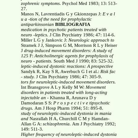
zophrenic symptoms.
Psychol Med 1983; 13: 513-
27.
Manos N, Lavrentiadis G y Gkionzepas J:
E v a l
u a -tion of the need for prophylactic
antiparkinsonian
BIBLIOGRAFIA
medication in psychotic patients treated with
neuro -leptics.
J Clin Psychiatry 1986; 47: 114-6.
Miller L G y Jankovic J:
Neurologic approach to
Stramek J J, Simpson G M, Morrison R L y Heiser
J
drug-induced movement disorders: A study of
125
F:
Anticholinergic agents for prophylaxis of
neuro -
patients.
South Med J 1990; 83: 525-32.
leptic-induced dystonic reactions: A prospective
Sandyk R, Kay S R, Awerbuch G I et al.:
Risk fac
-
study.
J Clin Psychiatry 1986; 47: 305-9.
tors for neuroleptic-induced movement disorders.
Int Bransgrove A L y Kelly M W:
Movement
disorders
in patients treated with long-acting
injectable an -
Khanna R, Arunava D y
Damodaran S S:
P r o s p e c t i v e
tipsychotic
drugs.
Am J Hosp Pharm 1994; 51: 895-8.
study of neuroleptic-induced dystonia in mania
and
Nasrallah H A, Churchill C M y Hamdan-
Allan G A:
schizophrenia.
Am J Psychiatry 1992;
149: 511-3.
Higher frequency of neuroleptic-induced dystonia