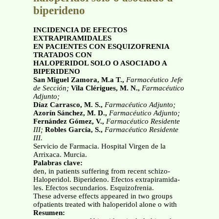
biperideno
INCIDENCIA DE EFECTOS
EXTRAPIRAMIDALES
EN PACIENTES CON ESQUIZOFRENIA
TRATADOS CON
HALOPERIDOL SOLO O ASOCIADO A
BIPERIDENO
San Miguel Zamora, M.a T.,
Farmacéutico Jefe
de Sección;
Vila Clérigues, M. N.,
Farmacéutico
Adjunto;
Díaz Carrasco, M. S.,
Farmacéutico Adjunto;
Azorín Sánchez, M. D.,
Farmacéutico Adjunto;
Fernández Gómez, V.,
Farmacéutico Residente
III;
Robles García, S.,
Farmacéutico Residente
III.
Servicio de Farmacia. Hospital Virgen de la
Arrixaca. Murcia.
Palabras clave:
den, in patients suffering from recent schizo-
Haloperidol. Biperideno. Efectos extrapiramida-
les. Efectos secundarios. Esquizofrenia.
These adverse effects appeared in two groups
ofpatients treated with haloperidol alone o with
Resumen: