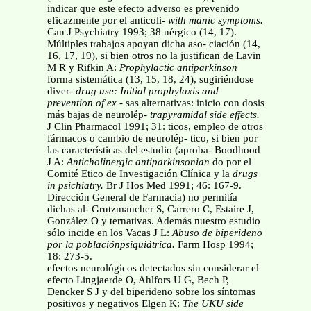
indicar que este efecto adverso es prevenido
eficazmente por el anticoli-
with manic symptoms.
Can J Psychiatry 1993; 38 nérgico (14, 17).
Múltiples trabajos apoyan dicha aso- ciación (14,
16, 17, 19), si bien otros no la justifican de Lavin
M R y Rifkin A:
Prophylactic antiparkinson
forma sistemática (13, 15, 18, 24), sugiriéndose
diver-
drug use: Initial prophylaxis and
prevention of ex -
sas alternativas: inicio con dosis
más bajas de neurolép-
trapyramidal side effects.
J Clin Pharmacol 1991; 31: ticos, empleo de otros
fármacos o cambio de neurolép- tico, si bien por
las características del estudio (aproba- Boodhood
J A:
Anticholinergic antiparkinsonian
do por el
Comité Etico de Investigación Clínica y la
drugs
in psichiatry.
Br J Hos Med 1991; 46: 167-9.
Dirección General de Farmacia) no permitía
dichas al- Grutzmancher S, Carrero C, Estaire J,
González O y ternativas. Además nuestro estudio
sólo incide en los Vacas J L:
Abuso de biperideno
por la poblaciónpsiquiátrica.
Farm Hosp 1994;
18: 273-5.
efectos neurológicos detectados sin considerar el
efecto Lingjaerde O, Ahlfors U G, Bech P,
Dencker S J y del biperideno sobre los síntomas
positivos y negativos Elgen K:
The UKU side