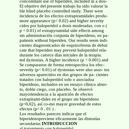
concomitant use of biperiden, included in a dou-
El objetivo del presente trabajo ha sido valorar la
ble blind placebo controlled study. There were
incidencia de los efectos extrapiramidales produ-
more appearance (p< 0.02) and higher severity
cidos por haloperidol a dosis moderadas, con o (
p < 0.01) of extrapyramidal side effects among
sin administración conjunta de biperideno, en pa-
patients without biperiden. Our results seem indi-
cientes diagnosticados de esquizofrenia de debut
cate that biperiden may prevent haloperidol rela-
durante los catorce días iniciales de la terapia.
ted dystonias. A higher incidence (p < 0.001) and
Se compararon de forma retrospectiva los efec-
severity (p< 0.01) of dystonias were also asso- tos
adversos aparecidos en dos grupos de pa- cientes
tratados con haloperidol solo o asociadoa
biperideno, incluidos en un ensayo clínico abier-
to, doble ciego, con placebo. Se observó
mayortendencia a la aparición de efectos
extrapirami-dales en el grupo sin biperideno
(p<0,02), así co-mo mayor gravedad de estos
efectos (p< 0 , 01 ) .
Los resultados parecen indicar que el
biperidenopreviene eficazmente las distonías
secundarias
INTRODUCCION
al tratamiento con haloperidol.