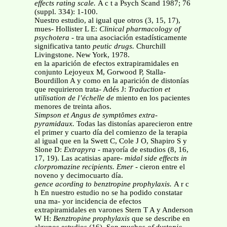
effects rating scale.
A c t a Psych Scand 1987; 76
(suppl. 334): 1-100.
Nuestro estudio, al igual que otros (3, 15, 17),
mues- Hollister L E:
Clinical pharmacology of
psychotera -
tra una asociación estadísticamente
significativa tanto
peutic drugs.
Churchill
Livingstone. New York, 1978.
en la aparición de efectos extrapiramidales en
conjunto Lejoyeux M, Gorwood P, Stalla-
Bourdillon A y como en la aparición de distonías
que requirieron trata- Adés J:
Traduction et
utilisation de l’échelle de
miento en los pacientes
menores de treinta años.
Simpson et Angus de symptômes extra-
pyramidaux.
Todas las distonías aparecieron entre
el primer y cuarto día del comienzo de la terapia
al igual que en la Swett C, Cole J O, Shapiro S y
Slone D:
Extrapyra -
mayoría de estudios (8, 16,
17, 19). Las acatisias apare-
midal side effects in
clorpromazine recipients. Emer -
cieron entre el
noveno y decimocuarto día.
gence acording to benztropine prophylaxis.
A r c
h En nuestro estudio no se ha podido constatar
una ma- yor incidencia de efectos
extrapiramidales en varones Stern T A y Anderson
W H:
Benztropine prophylaxis
que se describe en