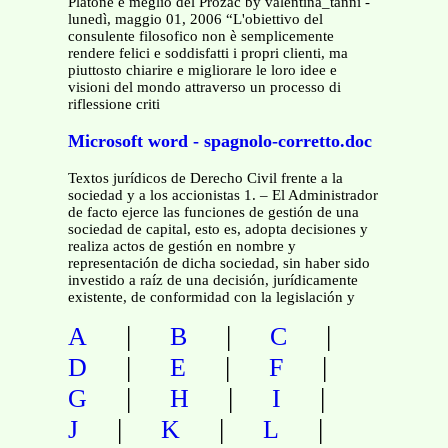
Platone è meglio del Prozac by valentina_tanni -
lunedì, maggio 01, 2006 “L'obiettivo del
consulente filosofico non è semplicemente
rendere felici e soddisfatti i propri clienti, ma
piuttosto chiarire e migliorare le loro idee e
visioni del mondo attraverso un processo di
riflessione criti
Microsoft word - spagnolo-corretto.doc
Textos jurídicos de Derecho Civil frente a la
sociedad y a los accionistas 1. – El Administrador
de facto ejerce las funciones de gestión de una
sociedad de capital, esto es, adopta decisiones y
realiza actos de gestión en nombre y
representación de dicha sociedad, sin haber sido
investido a raíz de una decisión, jurídicamente
existente, de conformidad con la legislación y
|
|
|
A
B
C
|
|
|
D
E
F
|
|
|
G
H
I
|
|
|
J
K
L