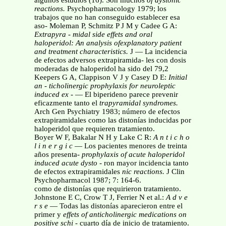
algunos estudios (16). Son muchos
of dystonic
reactions.
Psychopharmacology 1979; los
trabajos que no han conseguido establecer esa
aso- Moleman P, Schmitz P J M y Cadee G A:
Extrapyra -
midal side effets and oral
haloperidol: An analysis ofexplanatory patient
and treatment characteristics.
J — La incidencia
de efectos adversos extrapiramida- les con dosis
moderadas de haloperidol ha sido del 79,2
Keepers G A, Clappison V J y Casey D E:
Initial
an -
ticholinergic prophylaxis for neuroleptic
induced ex -
— El biperideno parece prevenir
eficazmente tanto el
trapyramidal syndromes.
Arch Gen Psychiatry 1983; número de efectos
extrapiramidales como las distonías inducidas por
haloperidol que requieren tratamiento.
Boyer W F, Bakalar N H y Lake C R:
A n t i c h o
l i n e r g i c
— Los pacientes menores de treinta
años presenta-
prophylaxis of acute haloperidol
induced acute dysto -
ron mayor incidencia tanto
de efectos extrapiramidales
nic reactions.
J Clin
Psychopharmacol 1987; 7: 164-6.
como de distonías que requirieron tratamiento.
Johnstone E C, Crow T J, Ferrier N et al.:
A d v e
r s e
— Todas las distonías aparecieron entre el
primer y
effets of anticholinergic medications on
positive schi -
cuarto día de inicio de tratamiento.