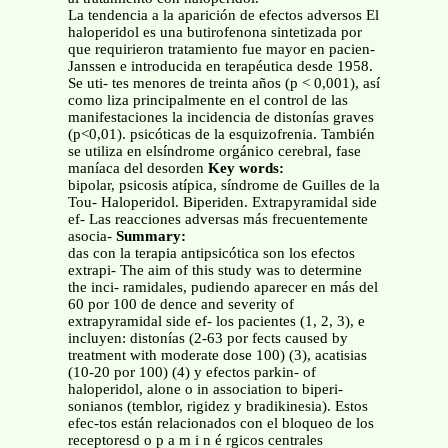
La tendencia a la aparición de efectos adversos El
haloperidol es una butirofenona sintetizada por
que requirieron tratamiento fue mayor en pacien-
Janssen e introducida en terapéutica desde 1958.
Se uti- tes menores de treinta años (p < 0,001), así
como liza principalmente en el control de las
manifestaciones la incidencia de distonías graves
(p<0,01). psicóticas de la esquizofrenia. También
se utiliza en elsíndrome orgánico cerebral, fase
maníaca del desorden
Key words:
bipolar, psicosis atípica, síndrome de Guilles de la
Tou- Haloperidol. Biperiden. Extrapyramidal side
ef- Las reacciones adversas más frecuentemente
asocia-
Summary:
das con la terapia antipsicótica son los efectos
extrapi- The aim of this study was to determine
the inci- ramidales, pudiendo aparecer en más del
60 por 100 de dence and severity of
extrapyramidal side ef- los pacientes (1, 2, 3), e
incluyen: distonías (2-63 por fects caused by
treatment with moderate dose 100) (3), acatisias
(10-20 por 100) (4) y efectos parkin- of
haloperidol, alone o in association to biperi-
sonianos (temblor, rigidez y bradikinesia). Estos
efec-tos están relacionados con el bloqueo de los
receptoresd o p a m i n é rgicos centrales