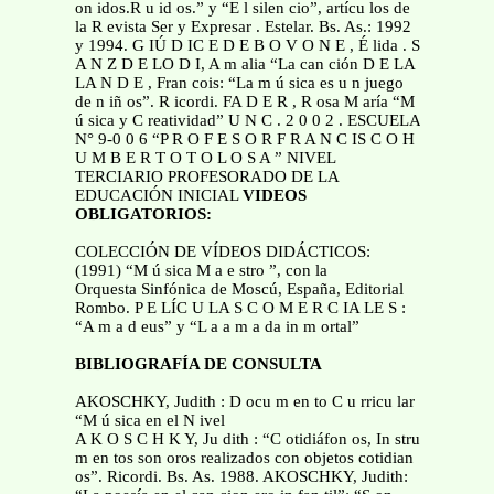
on idos.R u id os.” y “E l silen cio”, artícu los de
la R evista Ser y Expresar . Estelar. Bs. As.: 1992
y 1994. G IÚ D IC E D E B O V O N E , É lida . S
A N Z D E LO D I, A m alia “La can ción D E LA
LA N D E , Fran cois: “La m ú sica es u n juego
de n iñ os”. R icordi. FA D E R , R osa M aría “M
ú sica y C reatividad” U N C . 2 0 0 2 . ESCUELA
N° 9-0 0 6 “P R O F E S O R F R A N C IS C O H
U M B E R T O T O L O S A ” NIVEL
TERCIARIO PROFESORADO DE LA
EDUCACIÓN INICIAL
VIDEOS
OBLIGATORIOS:
COLECCIÓN DE VÍDEOS DIDÁCTICOS:
(1991) “M ú sica M a e stro ”, con la
Orquesta Sinfónica de Moscú, España, Editorial
Rombo. P E LÍC U LA S C O M E R C IA LE S :
“A m a d eus” y “L a a m a da in m ortal”
BIBLIOGRAFÍA DE CONSULTA
AKOSCHKY, Judith : D ocu m en to C u rricu lar
“M ú sica en el N ivel
A K O S C H K Y, Ju dith : “C otidiáfon os, In stru
m en tos son oros realizados con objetos cotidian
os”. Ricordi. Bs. As. 1988. AKOSCHKY, Judith: