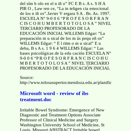
del sím b olo en el n iñ o” FC E B s. A s. S H A
PIR O , Law ren ce, “La in teligen cia emocional
de los n iñ os”.Javier V ergara S A . Bs. As. 1997.
ESCUELA N° 9-0 0 6 “P R O F E S O R F R A N
C IS C O H U M B E R T O T O L O S A ” NIVEL
TERCIARIO PROFESORADO DE LA
EDUCACIÓN INICIAL WILLEMS Edgar: “La
preparación m u sical de los m ás pequ eñ os”
WILLEMS Edgar: “ E l ritm o m u sical” E u
deba, B s A s. 1 9 6 4 WILLEMS Edgar: “ Las
bases psicológicas de la edu cación ESCUELA N°
9-0 0 6 “P R O F E S O R F R A N C IS C O H U
M B E R T O T O L O S A ” NIVEL TERCIARIO
PROFESORADO DE LA EDUCACIÓN INICIAL
Source:
http://www.tolosasuperior.mendoza.edu.ar/planificacio
Microsoft word - review of ibs
treatment.doc
Irritable Bowel Syndrome: Emergence of New
Diagnostic and Treatment Options Associate
Professor of Clinical Medicine and Surgery
Washington University School of Medicine, St
Louis, Missouri ABSTRACT Irritable bowel