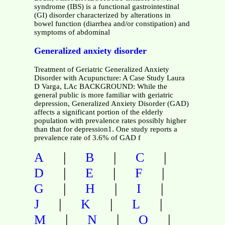
syndrome (IBS) is a functional gastrointestinal
(GI) disorder characterized by alterations in
bowel function (diarrhea and/or constipation) and
symptoms of abdominal
Generalized anxiety disorder
Treatment of Geriatric Generalized Anxiety
Disorder with Acupuncture: A Case Study Laura
D Varga, LAc BACKGROUND: While the
general public is more familiar with geriatric
depression, Generalized Anxiety Disorder (GAD)
affects a significant portion of the elderly
population with prevalence rates possibly higher
than that for depression1. One study reports a
prevalence rate of 3.6% of GAD f
|
|
|
A
B
C
|
|
|
D
E
F
|
|
|
G
H
I
|
|
|
J
K
L
|
|
|
M
N
O