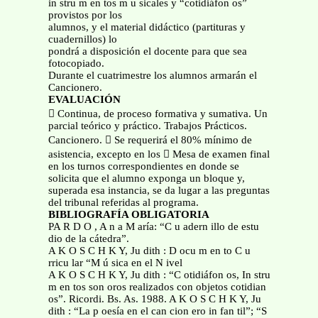
in stru m en tos m u sicales y “cotidiáfon os”
provistos por los
alumnos, y el material didáctico (partituras y
cuadernillos) lo
pondrá a disposición el docente para que sea
fotocopiado.
Durante el cuatrimestre los alumnos armarán el
Cancionero.
EVALUACIÓN
 Continua, de proceso formativa y sumativa. Un
parcial teórico y práctico. Trabajos Prácticos.
Cancionero.  Se requerirá el 80% mínimo de
asistencia, excepto en los  Mesa de examen final
en los turnos correspondientes en donde se
solicita que el alumno exponga un bloque y,
superada esa instancia, se da lugar a las preguntas
del tribunal referidas al programa.
BIBLIOGRAFÍA OBLIGATORIA
PA R D O , A n a M aría: “C u adern illo de estu
dio de la cátedra”.
A K O S C H K Y, Ju dith : D ocu m en to C u
rricu lar “M ú sica en el N ivel
A K O S C H K Y, Ju dith : “C otidiáfon os, In stru
m en tos son oros realizados con objetos cotidian
os”. Ricordi. Bs. As. 1988. A K O S C H K Y, Ju
dith : “La p oesía en el can cion ero in fan til”; “S