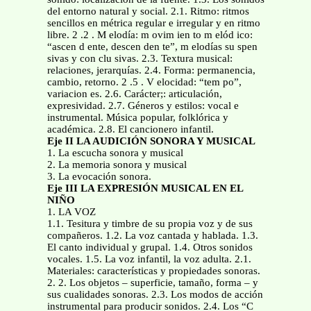
del entorno natural y social. 2.1. Ritmo: ritmos
sencillos en métrica regular e irregular y en ritmo
libre. 2 .2 . M elodía: m ovim ien to m elód ico:
“ascen d ente, descen den te”, m elodías su spen
sivas y con clu sivas. 2.3. Textura musical:
relaciones, jerarquías. 2.4. Forma: permanencia,
cambio, retorno. 2 .5 . V elocidad: “tem po”,
variacion es. 2.6. Carácter;: articulación,
expresividad. 2.7. Géneros y estilos: vocal e
instrumental. Música popular, folklórica y
académica. 2.8. El cancionero infantil.
Eje II LA AUDICIÓN SONORA Y MUSICAL
1. La escucha sonora y musical
2. La memoria sonora y musical
3. La evocación sonora.
Eje III LA EXPRESIÓN MUSICAL EN EL
NIÑO
1. LA VOZ
1.1. Tesitura y timbre de su propia voz y de sus
compañeros. 1.2. La voz cantada y hablada. 1.3.
El canto individual y grupal. 1.4. Otros sonidos
vocales. 1.5. La voz infantil, la voz adulta. 2.1.
Materiales: características y propiedades sonoras.
2. 2. Los objetos – superficie, tamaño, forma – y
sus cualidades sonoras. 2.3. Los modos de acción
instrumental para producir sonidos. 2.4. Los “C