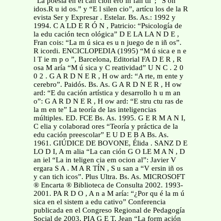
“La poesía en el can cion ero in fan til”; “S on
idos.R u id os.” y “E l silen cio”, artícu los de la R
evista Ser y Expresar . Estelar. Bs. As.: 1992 y
1994. C A LD E R Ó N , Patricio: “Psicología de
la edu cación tecn ológica” D E LA LA N D E ,
Fran cois: “La m ú sica es u n juego de n iñ os”.
R icordi. ENCICLOPEDIA (1995) “M ú sica e n e
l T ie m p o ”, Barcelona, Editorial FA D E R , R
osa M aría “M ú sica y C reatividad” U N C . 2 0
0 2 . G A R D N E R , H ow ard: “A rte, m ente y
cerebro”. Paidós. Bs. As. G A R D N E R , H ow
ard: “E du cación artística y desarrollo h u m an
o”: G A R D N E R , H ow ard: “E stru ctu ras de
la m en te” La teoría de las inteligencias
múltiples. ED. FCE Bs. As. 1995. G E R M A N I,
C elia y colaborad ores “Teoría y práctica de la
edu cación preescolar” E U D E B A Bs. As.
1961. GIÚDICE DE BOVONE, Élida . SANZ D E
LO D I, A m alia “La can ción G O LE M A N , D
an iel “La in teligen cia em ocion al”: Javier V
ergara S A . M A R TÍN , S u san a “V ersin iñ os
y can tich icos”. Plus Ultra. Bs. As. MICROSOFT
® Encarta ® Biblioteca de Consulta 2002. 1993-
2001. PA R D O , A n a M aría: “¿Por qu é la m ú
sica en el sistem a edu cativo” Conferencia
publicada en el Congreso Regional de Pedagogía
Social de 2003. PIA G E T, Jean “La form ación