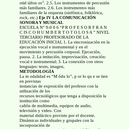
otid iáfon os”. 2.5. Los instrumentos de percusión
más familiares. 2.6. Los instrumentos más
familiares de la orquesta (sinfónica, folklórica,
rock, etc.)
Eje IV LA COMUNICACIÓN
SONORA Y MUSICAL
ESCUELA N° 9-0 0 6 “P R O F E S O R F R A N
C IS C O H U M B E R T O T O L O S A ” NIVEL
TERCIARIO PROFESORADO DE LA
EDUCACIÓN INICIAL 1. La sincronización en la
ejecución vocal e instrumental y en el
movimiento y percusión corporal. Ejecución,
pausa. 2. La imitación, improvisación, creación:
vocal e instrumental; 3. La conexión con otros
lenguajes: texto, imagen,
METODOLOGÍA
La m odalidad es “M ódu lo”, p or lo qu e se tien
en previstas
instancias de exposición del profesor con la
utilización de los
recursos tecnológicos que tenga a disposición la
institución como
cañón de multimedia, equipos de audio,
televisión y video. Con
material didáctico provisto por el docente.
Dinámicas individuales y grupales con la
incorporación de