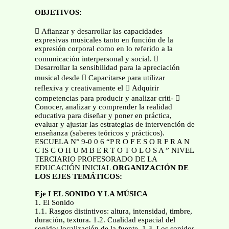
OBJETIVOS:
 Afianzar y desarrollar las capacidades
expresivas musicales tanto en función de la
expresión corporal como en lo referido a la
comunicación interpersonal y social. 
Desarrollar la sensibilidad para la apreciación
musical desde  Capacitarse para utilizar
reflexiva y creativamente el  Adquirir
competencias para producir y analizar criti- 
Conocer, analizar y comprender la realidad
educativa para diseñar y poner en práctica,
evaluar y ajustar las estrategias de intervención de
enseñanza (saberes teóricos y prácticos).
ESCUELA N° 9-0 0 6 “P R O F E S O R F R A N
C IS C O H U M B E R T O T O L O S A ” NIVEL
TERCIARIO PROFESORADO DE LA
EDUCACIÓN INICIAL
ORGANIZACIÓN DE
LOS EJES TEMÁTICOS:
Eje I EL SONIDO Y LA MÚSICA
1. El Sonido
1.1. Rasgos distintivos: altura, intensidad, timbre,
duración, textura. 1.2. Cualidad espacial del
sonido: localización de la fuente. 1.3. Los sonidos