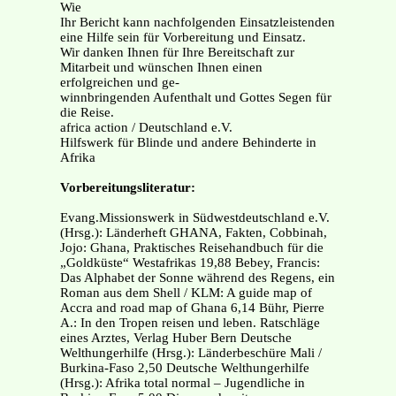
Wie
Ihr Bericht kann nachfolgenden Einsatzleistenden
eine Hilfe sein für Vorbereitung und Einsatz.
Wir danken Ihnen für Ihre Bereitschaft zur
Mitarbeit und wünschen Ihnen einen
erfolgreichen und ge-
winnbringenden Aufenthalt und Gottes Segen für
die Reise.
africa action / Deutschland e.V.
Hilfswerk für Blinde und andere Behinderte in
Afrika
Vorbereitungsliteratur:
Evang.Missionswerk in Südwestdeutschland e.V.
(Hrsg.): Länderheft GHANA, Fakten, Cobbinah,
Jojo: Ghana, Praktisches Reisehandbuch für die
„Goldküste“ Westafrikas 19,88 Bebey, Francis:
Das Alphabet der Sonne während des Regens, ein
Roman aus dem Shell / KLM: A guide map of
Accra and road map of Ghana 6,14 Bühr, Pierre
A.: In den Tropen reisen und leben. Ratschläge
eines Arztes, Verlag Huber Bern Deutsche
Welthungerhilfe (Hrsg.): Länderbeschüre Mali /
Burkina-Faso 2,50 Deutsche Welthungerhilfe
(Hrsg.): Afrika total normal – Jugendliche in