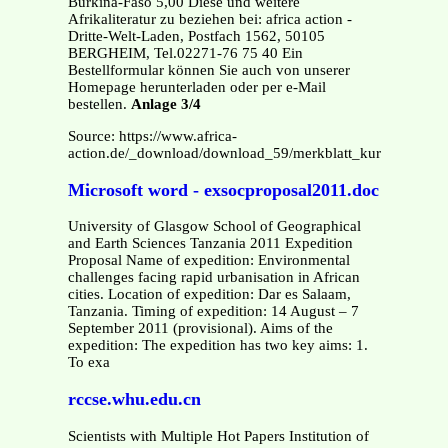
Burkina-Faso 5,00 Diese und weitere
Afrikaliteratur zu beziehen bei: africa action -
Dritte-Welt-Laden, Postfach 1562, 50105
BERGHEIM, Tel.02271-76 75 40 Ein
Bestellformular können Sie auch von unserer
Homepage herunterladen oder per e-Mail
bestellen.
Anlage 3/4
Source: https://www.africa-
action.de/_download/download_59/merkblatt_kurzzeiteinsae
Microsoft word - exsocproposal2011.doc
University of Glasgow School of Geographical
and Earth Sciences Tanzania 2011 Expedition
Proposal Name of expedition: Environmental
challenges facing rapid urbanisation in African
cities. Location of expedition: Dar es Salaam,
Tanzania. Timing of expedition: 14 August – 7
September 2011 (provisional). Aims of the
expedition: The expedition has two key aims: 1.
To exa
rccse.whu.edu.cn
Scientists with Multiple Hot Papers Institution of