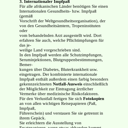
3. Internationaler Impfpaß
Für alle afrikanischen Länder benötigen Sie einen
Internationalen Gesundheits- bzw. Impfpaß
(gemäß
Vorschrift der Weltgesundheitsorganisation), der
von den Gesundheitsämtern, Tropeninstituten
oder
vom behandelnden Arzt ausgestellt wird. Dort
erfahren Sie auch, welche Pflichtimpfungen für
das je-
weilige Land vorgeschrieben sind.
In den Impfpaß werden alle Schutzimpfungen,
Seruminjektionen, Blutgruppenbestimmungen,
Bemer-
kungen über Diabetes, Bluterkrankheit usw.
eingetragen. Der kombinierte internationale
Impfpaß enthält außerdem einen farbig besonders
gekennzeichneten
Notfall-Ausweis
einschließlich
der Möglichkeit zur Eintragung ärztlicher
Vermerke über medizinische Risikofaktoren.
Für den Verlustfall fertigen Sie sich
Fotokopien
an von allen wichtigen Reisepapieren (Paß,
Impfpaß,
Führerschein) und verstauen Sie sie getrennt in
ihrem Gepäck.
Sie erleichtern die Ausstellung von
Ersatzpapieren, wenn etwas abhanden kommt.