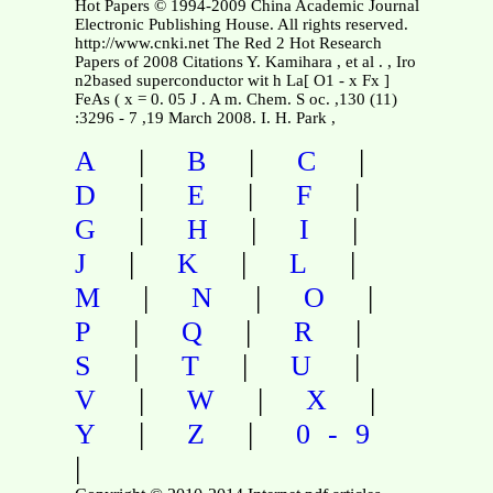
Hot Papers © 1994-2009 China Academic Journal
Electronic Publishing House. All rights reserved.
http://www.cnki.net The Red 2 Hot Research
Papers of 2008 Citations Y. Kamihara , et al . , Iro
n2based superconductor wit h La[ O1 - x Fx ]
FeAs ( x = 0. 05 J . A m. Chem. S oc. ,130 (11)
:3296 - 7 ,19 March 2008. I. H. Park ,
|
|
|
A
B
C
|
|
|
D
E
F
|
|
|
G
H
I
|
|
|
J
K
L
|
|
|
M
N
O
|
|
|
P
Q
R
|
|
|
S
T
U
|
|
|
V
W
X
|
|
Y
Z
0-9
|