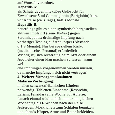
auf Wunsch verordnet.
Hepatitis A:
als Schutz gegen infektiöse Gelbsucht für
Erwachsene 5 ml Gammaglobin (Beriglobin) kurz
vor Abreise (ca.3 Tage), hält 3 Monate.
Hepatitis B:
neuerdings gibt es einen synthetisch hergestellten
aktiven Impfstoff (Gen-Hb-Vax) gegen
Serumhepatitis; dreimalige Impfung nach
vorheriger Testung auf Antikörper (Abstände
0,1,9 Monate). Nur bei speziellem Risiko
(medizinisches Personal) erforderlich
Wichtig ist, sich rechtzeitig beim Arzt oder einem
Apotheker einen Plan machen zu lassen, wann
wel-
che Impfungen vorgenommen werden müssen,
da manche Impfungen sich nicht vertragen!
4. Weitere Vorsorgemaßnahmen
Malaria-Vorbeugung:
in allen schwarzafrikanischen Ländern
notwendig: Tabletten-Einnahme (Resorchin,
Lariam, Fansidar) eine Woche vor Abreise,
danach einmal wöchentlich immer am gleichen
Wochentag bis 6 Wochen nach der Reise.
Außerdem Moskitonetz zum Schlafen benutzen
und abends Körper, Arme und Beine bekleiden.