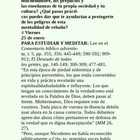
muchedumbre, los prejuicios y
las enseñanzas de tu propia sociedad y tu
cultura? ¿Qué pasos prácti-
cos puedes dar que te ayudarían a protegerte
de los peligros de esta
mentalidad de rebaño?
4
Viernes
25 de enero
PARA ESTUDIAR Y MEDITAR:
Lee en el
Comentario bíblico adventis-
ta,
t. 5, pp. 355, 356; 445-449; 590-592; 909-
912;
El Deseado de todas
las gentes
, pp. 140-149; 300-309; 477-481.
“En esta época de piedad enfermiza y de
principios pervertidos, los que están convertidos
en vida y práctica revelarán una
espiritualidadsaludable e influyente. Los que
tengan un conocimiento de la verdadcomo está
revelada en la Palabra de Dios, deben pasar al
frente. Mishermanos, Dios requiere esto de
vosotros. Toda pizca de vuestra in-fluencia debéis
usar ahora en la causa correcta. Todos debemos
apren-der ahora cómo permanecer en defensa de
la verdad que es digna deaceptación” (
MM
26,
27).
“Pero, aunque Nicodemo no había reconocido
públicamente a Cris- to, repetidas veces había