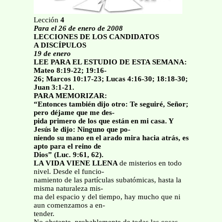
Lección
4
Para el 26 de enero de 2008
LECCIONES DE LOS CANDIDATOS
A DISCÍPULOS
19 de enero
LEE PARA EL ESTUDIO DE ESTA SEMANA:
Mateo 8:19-22; 19:16-
26; Marcos 10:17-23; Lucas 4:16-30; 18:18-30;
Juan 3:1-21.
PARA MEMORIZAR:
“Entonces también dijo otro: Te seguiré, Señor;
pero déjame que me des-
pida primero de los que están en mi casa. Y
Jesús le dijo: Ninguno que po-
niendo su mano en el arado mira hacia atrás, es
apto para el reino de
Dios” (Luc. 9:61, 62).
LA VIDA VIENE LLENA
de misterios en todo
nivel. Desde el funcio-
namiento de las partículas subatómicas, hasta la
misma naturaleza mis-
ma del espacio y del tiempo, hay mucho que ni
aun comenzamos a en-
tender.