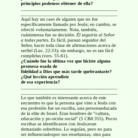
principios podemos obtener de ella?
_______________________________________________
_______________________________________________
Aquí hay un caso de alguien que no fue
específicamente llamado por Jesús; en cambio, se
ofreció voluntariamente. Nota, también,
cuánintensa fue su decisión.
Él seguiría al Señor
a todas partes.
Es fácil, paraun seguidor del
Señor, hacer toda clase de afirmaciones acerca de
serfiel (Luc. 22:33); sin embargo, no es tan fácil
cumplirlas (vers. 55-61).
¿Cuándo fue la última vez que hiciste alguna
promesa osada de
fidelidad a Dios que más tarde quebrantaste?
¿Qué lección aprendiste
de esa experiencia?
_______________________________________________
_______________________________________________
Lo que también es interesante acerca de este
encuentro es que la persona que vino a Jesús con
esa profesión fue un escriba, una personaeducada
de la elite de Israel. Eran hombres de “cultura,
educación y po-sición social” (5
CBA
355). Pocos
escribas se identificaron con Jesús;eran
demasiado soberbios. Lo seguían, pero no para
ser influenciadospor sus enseñanzas, sino para