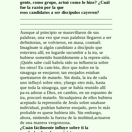
gente, como grupo, actuó como lo hizo? ¿Cuál
fue la razón por la que
esos candidatos a ser discípulos cayeron?
_______________________________________________
_______________________________________________
_______________________________________________
Aunque al principio se maravillaron de sus
palabras, una vez que esas palabras llegaron a ser
definitorias, se volvieron, en masa, contraél.
Imagínate si algún candidato a discípulo que
estuviera allí, en lugarde sucumbir a la ira, se
hubiese sometido humildemente a la repren-sión.
¡Quién sabe cuál habría sido su influencia sobre
los otros! En cam-bio, dice que
todos
en la
sinagoga se enojaron; tan enojados estaban
quetrataron de matarlo. Sin duda, la ira de cada
uno influyó sobre otro, yluego otro más, hasta
que toda la sinagoga, que se había reunido allí
pa-ra adorar a Dios, en cambio, en un espasmo de
ira, procuró matarlo. Sicualquiera de ellos hubiera
aceptado la reprensión de Jesús sobre unabase
individual, podrían haberse enojado, pero lo más
probable es quese hubiera ido. Sin embargo,
ahora, sintiendo la fuerza de la multitud,actuaron
de una manera vergonzosa.
¿Cuán fácilmente influye sobre ti la