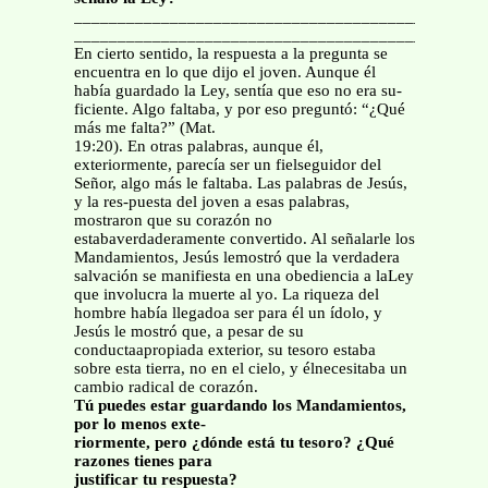
_______________________________________________
_______________________________________________
En cierto sentido, la respuesta a la pregunta se
encuentra en lo que dijo el joven. Aunque él
había guardado la Ley, sentía que eso no era su-
ficiente. Algo faltaba, y por eso preguntó: “¿Qué
más me falta?” (Mat.
19:20). En otras palabras, aunque él,
exteriormente, parecía ser un fielseguidor del
Señor, algo más le faltaba. Las palabras de Jesús,
y la res-puesta del joven a esas palabras,
mostraron que su corazón no
estabaverdaderamente convertido. Al señalarle los
Mandamientos, Jesús lemostró que la verdadera
salvación se manifiesta en una obediencia a laLey
que involucra la muerte al yo. La riqueza del
hombre había llegadoa ser para él un ídolo, y
Jesús le mostró que, a pesar de su
conductaapropiada exterior, su tesoro estaba
sobre esta tierra, no en el cielo, y élnecesitaba un
cambio radical de corazón.
Tú puedes estar guardando los Mandamientos,
por lo menos exte-
riormente, pero ¿dónde está tu tesoro? ¿Qué
razones tienes para
justificar tu respuesta?