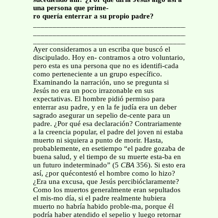
una persona que prime-
ro quería enterrar a su propio padre?
_______________________________________________
_______________________________________________
_______________________________________________
Ayer consideramos a un escriba que buscó el
discipulado. Hoy en- contramos a otro voluntario,
pero esta es una persona que no es identifi-cada
como perteneciente a un grupo específico.
Examinando la narración, uno se pregunta si
Jesús no era un poco irrazonable en sus
expectativas. El hombre pidió permiso para
enterrar asu padre, y en la fe judía era un deber
sagrado asegurar un sepelio de-cente para un
padre. ¿Por qué esa declaración? Contrariamente
a la creencia popular, el padre del joven ni estaba
muerto ni siquiera a punto de morir. Hasta,
probablemente, en esetiempo “el padre gozaba de
buena salud, y el tiempo de su muerte esta-ba en
un futuro indeterminado” (5
CBA
356). Si esto era
así, ¿por quécontestó el hombre como lo hizo?
¿Era una excusa, que Jesús percibióclaramente?
Como los muertos generalmente eran sepultados
el mis-mo día, si el padre realmente hubiera
muerto no habría habido proble-ma, porque él
podría haber atendido el sepelio y luego retornar