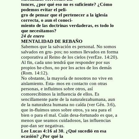
tonces, ¿por qué eso no es suficiente? ¿Cómo
podemos evitar el peli-
gro de pensar que el pertenecer a la iglesia
correcta, o aun el conoci-
miento de las doctrinas verdaderas, es todo lo
que necesitamos?
24 de enero
MENTALIDAD DE REBAÑO
Sabemos que la salvación es personal. No somos
salvados en gru- pos; no somos llevados en forma
corporativa al Reino de los cielos (verEze. 14:20).
Al fin, cada uno tendrá que responder por sus
propios he-chos, no por los actos de los demás
(Rom. 14:12).
No obstante, la mayoría de nosotros no vive en
aislamiento. Esta- mos en contacto con otras
personas, e influimos sobre otros, así
comorecibimos la influencia de ellos. Es
sencillamente parte de la naturalezahumana, aun
de la naturaleza humana no caída (ver Gén. 3:6),
que in-fluimos unos sobre otros, ya sea para el
bien o para el mal. Cuán desa-fortunado es que, a
menos que seamos cuidadosos, las influencias
pue-dan ser negativas.
Lee Lucas 4:16 al 30. ¿Qué sucedió en esa
ocasión? ¿Por qué la