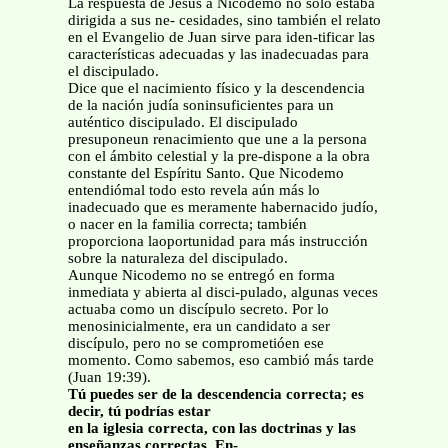
La respuesta de Jesús a Nicodemo no solo estaba
dirigida a sus ne- cesidades, sino también el relato
en el Evangelio de Juan sirve para iden-tificar las
características adecuadas y las inadecuadas para
el discipulado.
Dice que el nacimiento físico y la descendencia
de la nación judía soninsuficientes para un
auténtico discipulado. El discipulado
presuponeun renacimiento que une a la persona
con el ámbito celestial y la pre-dispone a la obra
constante del Espíritu Santo. Que Nicodemo
entendiómal todo esto revela aún más lo
inadecuado que es meramente habernacido judío,
o nacer en la familia correcta; también
proporciona laoportunidad para más instrucción
sobre la naturaleza del discipulado.
Aunque Nicodemo no se entregó en forma
inmediata y abierta al disci-pulado, algunas veces
actuaba como un discípulo secreto. Por lo
menosinicialmente, era un candidato a ser
discípulo, pero no se comprometióen ese
momento. Como sabemos, eso cambió más tarde
(Juan 19:39).
Tú puedes ser de la descendencia correcta; es
decir, tú podrías estar
en la iglesia correcta, con las doctrinas y las
enseñanzas correctas. En-