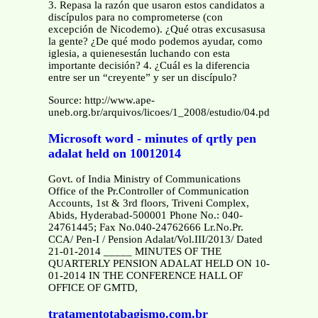
3. Repasa la razón que usaron estos candidatos a
discípulos para no comprometerse (con
excepción de Nicodemo). ¿Qué otras excusasusa
la gente? ¿De qué modo podemos ayudar, como
iglesia, a quienesestán luchando con esta
importante decisión? 4. ¿Cuál es la diferencia
entre ser un “creyente” y ser un discípulo?
Source: http://www.ape-
uneb.org.br/arquivos/licoes/1_2008/estudio/04.pdf
Microsoft word - minutes of qrtly pen
adalat held on 10012014
Govt. of India Ministry of Communications
Office of the Pr.Controller of Communication
Accounts, 1st & 3rd floors, Triveni Complex,
Abids, Hyderabad-500001 Phone No.: 040-
24761445; Fax No.040-24762666 Lr.No.Pr.
CCA/ Pen-I / Pension Adalat/Vol.III/2013/ Dated
21-01-2014 _____ MINUTES OF THE
QUARTERLY PENSION ADALAT HELD ON 10-
01-2014 IN THE CONFERENCE HALL OF
OFFICE OF GMTD,
tratamentotabagismo.com.br