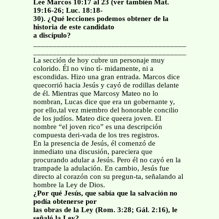
Lee Marcos 10:17 al 23 (ver también Mat.
19:16-26; Luc. 18:18-
30). ¿Qué lecciones podemos obtener de la
historia de este candidato
a discípulo?
_______________________________________________
_______________________________________________
La sección de hoy cubre un personaje muy
colorido. Él no vino tí- midamente, ni a
escondidas. Hizo una gran entrada. Marcos dice
quecorrió hacia Jesús y cayó de rodillas delante
de él. Mientras que Marcosy Mateo no lo
nombran, Lucas dice que era un gobernante y,
por ello,tal vez miembro del honorable concilio
de los judíos. Mateo dice queera joven. El
nombre “el joven rico” es una descripción
compuesta deri-vada de los tres registros.
En la presencia de Jesús, él comenzó de
inmediato una discusión, pareciera que
procurando adular a Jesús. Pero él no cayó en la
trampade la adulación. En cambio, Jesús fue
directo al corazón con su pregun-ta, señalando al
hombre la Ley de Dios.
¿Por qué Jesús, que sabía que la salvación no
podía obtenerse por
las obras de la Ley (Rom. 3:28; Gál. 2:16), le
señaló la Ley?