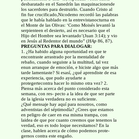
desbaratado en el Sanedrín las maquinacionesde
los sacerdotes para destruirlo. Cuando Cristo al
fin fue crucificado,Nicodemo recordó las palabras
que le había hablado en la entrevistanocturna en
el Monte de las Olivas: ‘Como Moisés levantó la
serpienteen el desierto, así es necesario que el
Hijo del Hombre sea levantado’(Juan 3:14); y vio
en Jesús al Redentor del mundo” (
HAp
86, 87).
PREGUNTAS PARA DIALOGAR:
1. ¿Ha habido alguna oportunidad en que te
encontraste arrastrado por la mentalidad de
rebaño, cuando seguiste a la multitud, tal vez
enun arranque de emoción, e hiciste algo que más
tarde lamentaste? Si esasí, ¿qué aprendiste de esa
experiencia, que pudo ayudarte a
protegertecontra hacer lo mismo otra vez? 2.
Piensa más acerca del punto considerado esta
semana, con res- pecto a la idea de que ser parte
de la iglesia verdadera no es suficiente.
¿Qué mensaje hay aquí para nosotros, como
adventistas del séptimodía? ¿Crees que estamos
en peligro de caer en esa misma trampa, con
laidea de que por cuanto creemos que tenemos la
verdad, eso es todo loque necesitamos? En la
clase, hablen acerca de cómo podemos prote-
gernos contra este engaño.