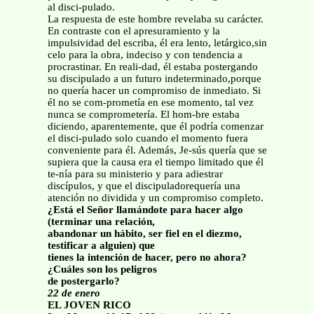
al disci-pulado.
La respuesta de este hombre revelaba su carácter.
En contraste con el apresuramiento y la
impulsividad del escriba, él era lento, letárgico,sin
celo para la obra, indeciso y con tendencia a
procrastinar. En reali-dad, él estaba postergando
su discipulado a un futuro indeterminado,porque
no quería hacer un compromiso de inmediato. Si
él no se com-prometía en ese momento, tal vez
nunca se comprometería. El hom-bre estaba
diciendo, aparentemente, que él podría comenzar
el disci-pulado solo cuando el momento fuera
conveniente para él. Además, Je-sús quería que se
supiera que la causa era el tiempo limitado que él
te-nía para su ministerio y para adiestrar
discípulos, y que el discipuladorequería una
atención no dividida y un compromiso completo.
¿Está el Señor llamándote para hacer algo
(terminar una relación,
abandonar un hábito, ser fiel en el diezmo,
testificar a alguien) que
tienes la intención de hacer, pero no ahora?
¿Cuáles son los peligros
de postergarlo?
22 de enero
EL JOVEN RICO