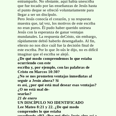
entramparlo. No obstante, aquí había unescriba
que fue tocado por las enseñanzas de Jesús hasta
el punto deque se ofreció voluntariamente para
llegar a ser un discípulo.
Pero Jesús conocía el corazón, y su respuesta
muestra que, tal vez, los motivos de este escriba
no eran puros. Él pudo haber querido unirsea
Jesús con la esperanza de ganar ventajas
mundanales. La respuesta deCristo, sin embargo,
rápidamente debió haberlo desengañado. Al fin,
eltexto no nos dice cuál fue la decisión final de
este escriba. Por lo que Je-sús le dijo, no es difícil
imaginar que el escriba se alejó.
¿De qué modo comprendemos lo que estaba
ocurriendo con este
escriba y, por ejemplo, con las palabras de
Cristo en Marcos 10:30?
¿No se nos prometen ventajas inmediatas al
seguir a Jesús ahora? Si
es así, ¿por qué está mal desear esas ventajas?
¿O no está mal de-
searlas?
21 de enero
UN DISCÍPULO NO IDENTIFICADO
Lee Mateo 8:21 y 22. ¿De qué modo
comprendes lo que estaba
sucediendo allí? ¿Por qué diría Jesús algo así a