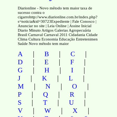
Diarionline - Novo método tem maior taxa de
sucesso contra o
cigarrohttp://www.diarionline.com.br/index.php?
s=noticia&id=30723Expediente | Fale Conosco |
Anunciar no site | Leia Online | Assine Inicial
Diario Minuto Artigos Galerias Agropecuária
Brasil Carnaval Carnaval 2011 Cidadania Cidade
Clima Cultura Economia Educação Entretenimen
Saúde Novo método tem maior
|
|
|
A
B
C
|
|
|
D
E
F
|
|
|
G
H
I
|
|
|
J
K
L
|
|
|
M
N
O
|
|
|
P
Q
R
|
|
|
S
T
U
|
|
|
V
W
X