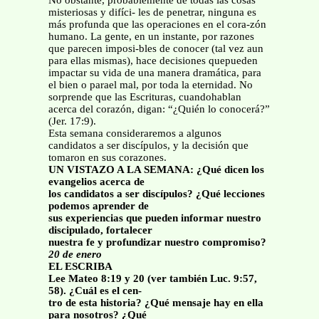
No obstante, probablemente de todas las cosas
misteriosas y difíci- les de penetrar, ninguna es
más profunda que las operaciones en el cora-zón
humano. La gente, en un instante, por razones
que parecen imposi-bles de conocer (tal vez aun
para ellas mismas), hace decisiones quepueden
impactar su vida de una manera dramática, para
el bien o parael mal, por toda la eternidad. No
sorprende que las Escrituras, cuandohablan
acerca del corazón, digan: “¿Quién lo conocerá?”
(Jer. 17:9).
Esta semana consideraremos a algunos
candidatos a ser discípulos, y la decisión que
tomaron en sus corazones.
UN VISTAZO A LA SEMANA: ¿Qué dicen los
evangelios acerca de
los candidatos a ser discípulos? ¿Qué lecciones
podemos aprender de
sus experiencias que pueden informar nuestro
discipulado, fortalecer
nuestra fe y profundizar nuestro compromiso?
20 de enero
EL ESCRIBA
Lee Mateo 8:19 y 20 (ver también Luc. 9:57,
58). ¿Cuál es el cen-
tro de esta historia? ¿Qué mensaje hay en ella
para nosotros? ¿Qué