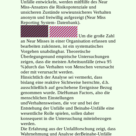
Unfälle entwickeln, werden mitHilfe des Near
Miss-Ansatzes die Risikopotenziale und
unsicheren Zustände sowieunsicheres Verhalten
anonym und freiwillig aufgezeigt (Near Miss
Reporting System- Datenbank).
Um die große Zahl
an Near Misses in einer Organisation erfassen und
bearbeiten zukönnen, ist ein systematisches
Vorgehen unabdingbar. Theoretische
Überlegungenund empirische Untersuchungen
zeigen, dass die meisten Arbeitsunfälle (etwa 95
%)durch das Verhalten von Menschen verursacht
oder mit verursacht werden.
Hinsichtlich der Analyse sei vermerkt, dass
bislang eine reaktive Sichtweise herrschte, d.h.
ausschließlich auf geschehene Ereignisse Bezug
genommen wurde. DieHuman Factors, also die
menschlichen Einstellungen
undVerhaltensweisen, die vor und bei der
Entstehung der Unfälle und Beinahe-Unfälle eine
wesentliche Rolle spielen, sollen daher
konsequent in die Untersuchung miteinbezogen
werden.
Die Erfahrung aus der Unfallforschung zeigt, dass
Wahrnehmung und Analyse derBeinahe-Unfälle