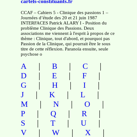
cartels-constituants.fr
CCAF – Cahiers 5 - Clinique des passions 1 –
Journées d’étude des 20 et 21 juin 1987
INTERFACES Patrick ALARY I - Position du
problème Clinique des Passions. Deux
associations me viennent à l'esprit à propos de ce
thème : Clinique, tout d'abord, et pourquoi pas
Passion de la Clinique, qui pourrait être le sous
titre de cette réflexion. Paranoïa ensuite, seule
psychose o
|
|
|
A
B
C
|
|
|
D
E
F
|
|
|
G
H
I
|
|
|
J
K
L
|
|
|
M
N
O
|
|
|
P
Q
R
|
|
|
S
T
U
|
|
|
V
W
X