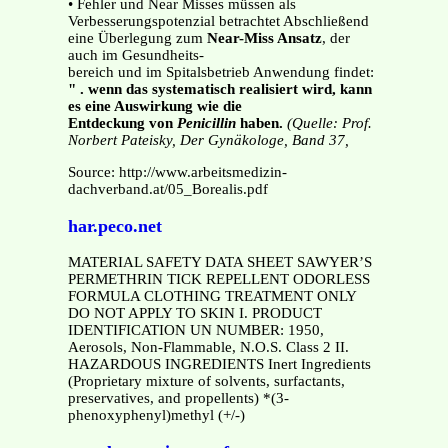
• Fehler und Near Misses müssen als
Verbesserungspotenzial betrachtet Abschließend
eine Überlegung zum
Near-Miss Ansatz
, der
auch im Gesundheits-
bereich und im Spitalsbetrieb Anwendung findet:
" . wenn das systematisch realisiert wird, kann
es eine Auswirkung wie die
Entdeckung von
Penicillin
haben.
(Quelle: Prof.
Norbert Pateisky, Der Gynäkologe, Band 37,
Source: http://www.arbeitsmedizin-
dachverband.at/05_Borealis.pdf
har.peco.net
MATERIAL SAFETY DATA SHEET SAWYER’S
PERMETHRIN TICK REPELLENT ODORLESS
FORMULA CLOTHING TREATMENT ONLY
DO NOT APPLY TO SKIN I. PRODUCT
IDENTIFICATION UN NUMBER: 1950,
Aerosols, Non-Flammable, N.O.S. Class 2 II.
HAZARDOUS INGREDIENTS Inert Ingredients
(Proprietary mixture of solvents, surfactants,
preservatives, and propellents) *(3-
phenoxyphenyl)methyl (+/-)