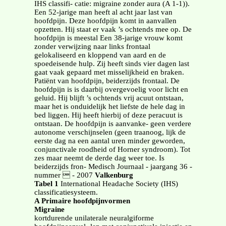
IHS classifi- catie: migraine zonder aura (A 1-1)).
Een 52-jarige man heeft al acht jaar last van
hoofdpijn. Deze hoofdpijn komt in aanvallen
opzetten. Hij staat er vaak ’s ochtends mee op. De
hoofdpijn is meestal Een 38-jarige vrouw komt
zonder verwijzing naar links frontaal
gelokaliseerd en kloppend van aard en de
spoedeisende hulp. Zij heeft sinds vier dagen last
gaat vaak gepaard met misselijkheid en braken.
Patiënt van hoofdpijn, beiderzijds frontaal. De
hoofdpijn is is daarbij overgevoelig voor licht en
geluid. Hij blijft ’s ochtends vrij acuut ontstaan,
maar het is onduidelijk het liefste de hele dag in
bed liggen. Hij heeft hierbij of deze peracuut is
ontstaan. De hoofdpijn is aanvanke- geen verdere
autonome verschijnselen (geen traanoog, lijk de
eerste dag na een aantal uren minder geworden,
conjunctivale roodheid of Horner syndroom). Tot
zes maar neemt de derde dag weer toe. Is
beiderzijds fron- Medisch Journaal - jaargang 36 -
nummer  - 2007
Valkenburg
Tabel 1
International Headache Society (IHS)
classificatiesysteem.
A Primaire hoofdpijnvormen
Migraine
kortdurende unilaterale neuralgiforme