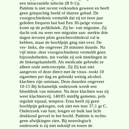
een intracraniële infectie (B 9-1)).
Patiënte is niet recent verkouden geweest en heeft
geen griepachtig beeld of diarree gehad. De
voorgeschiedenis vermeldt dat zij tot twee jaar
geleden frequent last had Een 30-jarige vrouw
komt op de polikliniek. Zij be- van migraine. Zij
dacht ook nu weer een migraine aan- merkte drie
dagen tevoren plots gezichtsvelduitval val te
hebben, maar de hoofdpijn ging niet over. De
ver- links, die ongeveer 20 minuten duurde. Na
vijf minu- dere voorgeschiedenis vermeldt geen
bijzonderheden. ten voelde zij ook tintelingen in
de linkergelaatshelft. Als medicatie gebruikt ze
alleen orale anticonceptie. Zij Zij kan niet
aangeven of deze direct met de visus- rookt 10
sigaretten per dag en gebruikt weinig alcohol.
klachten zijn ontstaan. Deze duurden ongeveer
10-15 Bij lichamelijk onderzoek wordt een
bloeddruk van minuten. Na deze klachten was zij
weer klachtenvrij. 140/85 mmHg gemeten, pols
regulair equaal, tempera- Erna heeft zij geen
hoofdpijn gekregen, ook niet een tuur 37,1 gr C.
Onderzoek van hart, longen en buik laat licht
drukkend gevoel in het hoofd. Patiënte is rechts-
geen afwijkingen zien. Bij neurologisch
onderzoek is zij niet nekstijf en tonen de