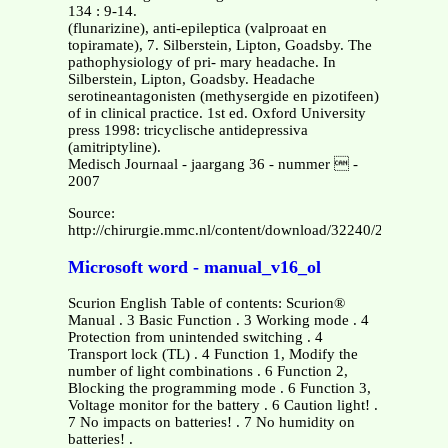
134 : 9-14.
(flunarizine), anti-epileptica (valproaat en
topiramate), 7. Silberstein, Lipton, Goadsby. The
pathophysiology of pri- mary headache. In
Silberstein, Lipton, Goadsby. Headache
serotineantagonisten (methysergide en pizotifeen)
of in clinical practice. 1st ed. Oxford University
press 1998: tricyclische antidepressiva
(amitriptyline).
Medisch Journaal - jaargang 36 - nummer  -
2007
Source:
http://chirurgie.mmc.nl/content/download/32240/203368/vers
Microsoft word - manual_v16_ol
Scurion English Table of contents: Scurion®
Manual . 3 Basic Function . 3 Working mode . 4
Protection from unintended switching . 4
Transport lock (TL) . 4 Function 1, Modify the
number of light combinations . 6 Function 2,
Blocking the programming mode . 6 Function 3,
Voltage monitor for the battery . 6 Caution light! .
7 No impacts on batteries! . 7 No humidity on
batteries! .