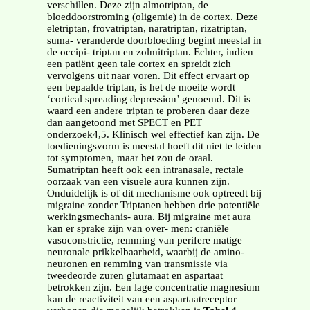
verschillen. Deze zijn almotriptan, de
bloeddoorstroming (oligemie) in de cortex. Deze
eletriptan, frovatriptan, naratriptan, rizatriptan,
suma- veranderde doorbloeding begint meestal in
de occipi- triptan en zolmitriptan. Echter, indien
een patiënt geen tale cortex en spreidt zich
vervolgens uit naar voren. Dit effect ervaart op
een bepaalde triptan, is het de moeite wordt
‘cortical spreading depression’ genoemd. Dit is
waard een andere triptan te proberen daar deze
dan aangetoond met SPECT en PET
onderzoek4,5. Klinisch wel effectief kan zijn. De
toedieningsvorm is meestal hoeft dit niet te leiden
tot symptomen, maar het zou de oraal.
Sumatriptan heeft ook een intranasale, rectale
oorzaak van een visuele aura kunnen zijn.
Onduidelijk is of dit mechanisme ook optreedt bij
migraine zonder Triptanen hebben drie potentiële
werkingsmechanis- aura. Bij migraine met aura
kan er sprake zijn van over- men: craniële
vasoconstrictie, remming van perifere matige
neuronale prikkelbaarheid, waarbij de amino-
neuronen en remming van transmissie via
tweedeorde zuren glutamaat en aspartaat
betrokken zijn. Een lage concentratie magnesium
kan de reactiviteit van een aspartaatreceptor