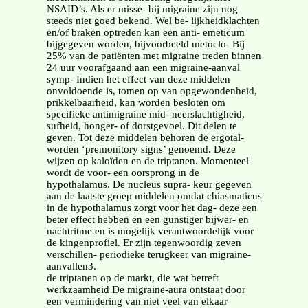
NSAID’s. Als er misse- bij migraine zijn nog
steeds niet goed bekend. Wel be- lijkheidklachten
en/of braken optreden kan een anti- emeticum
bijgegeven worden, bijvoorbeeld metoclo- Bij
25% van de patiënten met migraine treden binnen
24 uur voorafgaand aan een migraine-aanval
symp- Indien het effect van deze middelen
onvoldoende is, tomen op van opgewondenheid,
prikkelbaarheid, kan worden besloten om
specifieke antimigraine mid- neerslachtigheid,
sufheid, honger- of dorstgevoel. Dit delen te
geven. Tot deze middelen behoren de ergotal-
worden ‘premonitory signs’ genoemd. Deze
wijzen op kaloïden en de triptanen. Momenteel
wordt de voor- een oorsprong in de
hypothalamus. De nucleus supra- keur gegeven
aan de laatste groep middelen omdat chiasmaticus
in de hypothalamus zorgt voor het dag- deze een
beter effect hebben en een gunstiger bijwer- en
nachtritme en is mogelijk verantwoordelijk voor
de kingenprofiel. Er zijn tegenwoordig zeven
verschillen- periodieke terugkeer van migraine-
aanvallen3.
de triptanen op de markt, die wat betreft
werkzaamheid De migraine-aura ontstaat door
een vermindering van niet veel van elkaar