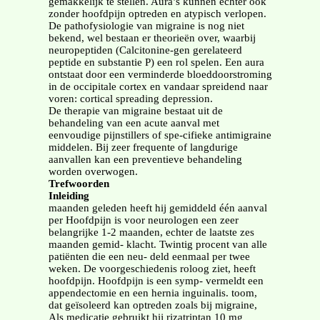
gemakkelijk te stellen. Aura’s kunnen echter ook
zonder hoofdpijn optreden en atypisch verlopen.
De pathofysiologie van migraine is nog niet
bekend, wel bestaan er theorieën over, waarbij
neuropeptiden (Calcitonine-gen gerelateerd
peptide en substantie P) een rol spelen. Een aura
ontstaat door een verminderde bloeddoorstroming
in de occipitale cortex en vandaar spreidend naar
voren: cortical spreading depression.
De therapie van migraine bestaat uit de
behandeling van een acute aanval met
eenvoudige pijnstillers of spe-cifieke antimigraine
middelen. Bij zeer frequente of langdurige
aanvallen kan een preventieve behandeling
worden overwogen.
Trefwoorden
Inleiding
maanden geleden heeft hij gemiddeld één aanval
per Hoofdpijn is voor neurologen een zeer
belangrijke 1-2 maanden, echter de laatste zes
maanden gemid- klacht. Twintig procent van alle
patiënten die een neu- deld eenmaal per twee
weken. De voorgeschiedenis roloog ziet, heeft
hoofdpijn. Hoofdpijn is een symp- vermeldt een
appendectomie en een hernia inguinalis. toom,
dat geïsoleerd kan optreden zoals bij migraine,
Als medicatie gebruikt hij rizatriptan 10 mg