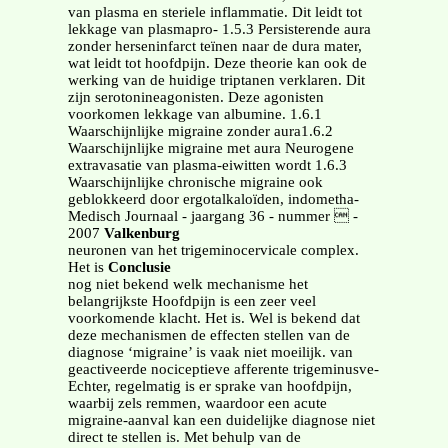
van plasma en steriele inflammatie. Dit leidt tot
lekkage van plasmapro- 1.5.3 Persisterende aura
zonder herseninfarct teïnen naar de dura mater,
wat leidt tot hoofdpijn. Deze theorie kan ook de
werking van de huidige triptanen verklaren. Dit
zijn serotonineagonisten. Deze agonisten
voorkomen lekkage van albumine. 1.6.1
Waarschijnlijke migraine zonder aura1.6.2
Waarschijnlijke migraine met aura Neurogene
extravasatie van plasma-eiwitten wordt 1.6.3
Waarschijnlijke chronische migraine ook
geblokkeerd door ergotalkaloïden, indometha-
Medisch Journaal - jaargang 36 - nummer  -
2007
Valkenburg
neuronen van het trigeminocervicale complex.
Het is
Conclusie
nog niet bekend welk mechanisme het
belangrijkste Hoofdpijn is een zeer veel
voorkomende klacht. Het is. Wel is bekend dat
deze mechanismen de effecten stellen van de
diagnose ‘migraine’ is vaak niet moeilijk. van
geactiveerde nociceptieve afferente trigeminusve-
Echter, regelmatig is er sprake van hoofdpijn,
waarbij zels remmen, waardoor een acute
migraine-aanval kan een duidelijke diagnose niet
direct te stellen is. Met behulp van de