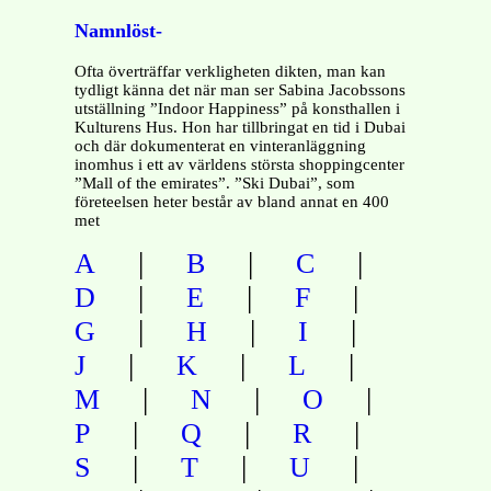
Namnlöst-
Ofta överträffar verkligheten dikten, man kan
tydligt känna det när man ser Sabina Jacobssons
utställning ”Indoor Happiness” på konsthallen i
Kulturens Hus. Hon har tillbringat en tid i Dubai
och där dokumenterat en vinteranläggning
inomhus i ett av världens största shoppingcenter
”Mall of the emirates”. ”Ski Dubai”, som
företeelsen heter består av bland annat en 400
met
|
|
|
A
B
C
|
|
|
D
E
F
|
|
|
G
H
I
|
|
|
J
K
L
|
|
|
M
N
O
|
|
|
P
Q
R
|
|
|
S
T
U