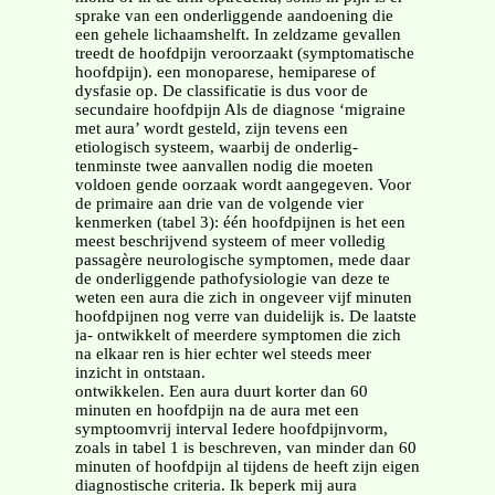
sprake van een onderliggende aandoening die
een gehele lichaamshelft. In zeldzame gevallen
treedt de hoofdpijn veroorzaakt (symptomatische
hoofdpijn). een monoparese, hemiparese of
dysfasie op. De classificatie is dus voor de
secundaire hoofdpijn Als de diagnose ‘migraine
met aura’ wordt gesteld, zijn tevens een
etiologisch systeem, waarbij de onderlig-
tenminste twee aanvallen nodig die moeten
voldoen gende oorzaak wordt aangegeven. Voor
de primaire aan drie van de volgende vier
kenmerken (tabel 3): één hoofdpijnen is het een
meest beschrijvend systeem of meer volledig
passagère neurologische symptomen, mede daar
de onderliggende pathofysiologie van deze te
weten een aura die zich in ongeveer vijf minuten
hoofdpijnen nog verre van duidelijk is. De laatste
ja- ontwikkelt of meerdere symptomen die zich
na elkaar ren is hier echter wel steeds meer
inzicht in ontstaan.
ontwikkelen. Een aura duurt korter dan 60
minuten en hoofdpijn na de aura met een
symptoomvrij interval Iedere hoofdpijnvorm,
zoals in tabel 1 is beschreven, van minder dan 60
minuten of hoofdpijn al tijdens de heeft zijn eigen
diagnostische criteria. Ik beperk mij aura