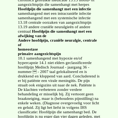
chronisch gebruikte medicatie 13.15 hoofd- of
aangezichtspijn die samenhangt met herpes
Hoofdpijn die samenhangt met een infectie
samenhangend met een intracraniële infectie
samenhangend met een systemische infectie
13.18 centrale oorzaken van aangezichtspijn
13.19 andere craniële neuralgieën of andere
centraal
Hoofdpijn die samenhangt met een
afwijking van de
Andere hoofdpijn, craniële neuralgie, centrale
of
homeostase
primaire aangezichtspijn
10.1 samenhangend met hypoxie en/of
hypercapnie 14.1 niet elders geclassificeerde
hoofdpijn Medisch Journaal - jaargang 36 -
nummer  - 2007 taal gelokaliseerd en is
drukkend en kloppend van aard. Concluderend is
er bij patiënte een virale meningitis. De pijn
straalt ook enigszins uit naar de nek. Patiënte is
De klachten verbeteren zonder verdere
behandeling er misselijk bij. Zij vertoont geen
braakneiging, maar is (behoudens pijnstilling) na
enkele weken. (Diagnose overgevoelig voor licht
en geluid. Zij ligt het liefst in volgens IHS
classificatie: Hoofdpijn die samenhangt bed. De
hoofdpijn is nu erger dan vier dagen geleden. met