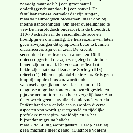
zonodig maar ook bij een groot aantal
onderliggende aandoe- bij een aanval. De
familieanamnese vermeldt dat zijn ningen,
meestal neurologisch problemen, maar ook bij
interne aandoeningen. Om meer duidelijkheid te
ver- Bij neurologisch onderzoek is de bloeddruk
110/70 schaffen in de verschillende soorten
hoofdpijn en om mmHg. De hersenzenuwen laten
geen afwijkingen dit symptoom beter te kunnen
classificeren, zijn er in zien. De kracht,
sensibiliteit en reflexen van armen en 1988
criteria opgesteld die zijn vastgelegd in de Inter-
benen zijn normaal. De voetzoolreflex laat
beiderzijds national Headache Society (IHS)
criteria (1). Hiermee plantairflexie zien. Er is geen
kloppijn op de sinussen. wordt ook
wetenschappelijk onderzoek naar hoofd- De
diagnose migraine zonder aura wordt gesteld en
pijnvormen uniformer en beter vergelijkbaar. Aan
de er wordt geen aanvullend onderzoek verricht.
Patiënt hand van enkele casus worden diverse
aspecten van wordt gerustgesteld en tijdelijke
profylaxe met topira- hoofdpijn en in het
bijzonder migraine belicht.
maat 2 dd 50 mg wordt gestart. Hierop heeft hij
geen migraine meer gehad. (Diagnose volgens