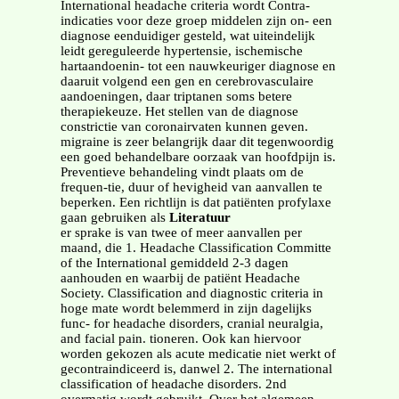
International headache criteria wordt Contra-
indicaties voor deze groep middelen zijn on- een
diagnose eenduidiger gesteld, wat uiteindelijk
leidt gereguleerde hypertensie, ischemische
hartaandoenin- tot een nauwkeuriger diagnose en
daaruit volgend een gen en cerebrovasculaire
aandoeningen, daar triptanen soms betere
therapiekeuze. Het stellen van de diagnose
constrictie van coronairvaten kunnen geven.
migraine is zeer belangrijk daar dit tegenwoordig
een goed behandelbare oorzaak van hoofdpijn is.
Preventieve behandeling vindt plaats om de
frequen-tie, duur of hevigheid van aanvallen te
beperken. Een richtlijn is dat patiënten profylaxe
gaan gebruiken als
Literatuur
er sprake is van twee of meer aanvallen per
maand, die 1. Headache Classification Committe
of the International gemiddeld 2-3 dagen
aanhouden en waarbij de patiënt Headache
Society. Classification and diagnostic criteria in
hoge mate wordt belemmerd in zijn dagelijks
func- for headache disorders, cranial neuralgia,
and facial pain. tioneren. Ook kan hiervoor
worden gekozen als acute medicatie niet werkt of
gecontraindiceerd is, danwel 2. The international
classification of headache disorders. 2nd