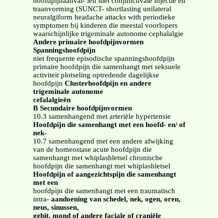
hoofdpijnaanval- len met conjunctivale injectie en
traanvorming (SUNCT- shortlasting unilateral
neuralgiform headache attacks with periodieke
symptomen bij kinderen die meestal voorlopers
waarschijnlijke trigeminale autonome cephalalgie
Andere primaire hoofdpijnvormen
Spanningshoofdpijn
niet frequente episodische spanningshoofdpijn
primaire hoofdpijn die samenhangt met seksuele
activiteit plotseling optredende dagelijkse
hoofdpijn
Clusterhoofdpijn en andere
trigeminale autonome
cefalalgieën
B Secundaire hoofdpijnvormen
10.3 samenhangend met arteriële hypertensie
Hoofdpijn die samenhangt met een hoofd- en/ of
nek-
10.7 samenhangend met een andere afwijking
van de homeostase acute hoofdpijn die
samenhangt met whiplashletsel chronische
hoofdpijn die samenhangt met whiplashletsel
Hoofdpijn of aangezichtspijn die samenhangt
met een
hoofdpijn die samenhangt met een traumatisch
intra-
aandoening van schedel, nek, ogen, oren,
neus, sinussen,
gebit, mond of andere faciale of craniële