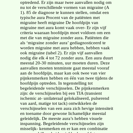
optredend. Er zijn maar twee aanvallen nodig om
nu tot de verschillende vormen van migraine (A
1). 85 de diagnose te kunnen stellen, omdat een
typische aura Procent van de patiënten met
migraine heeft migraine De hoofdpijn van
migraine met aura komt vaak over- Er zijn vijf
criteria waaraan hoofdpijn moet voldoen om een
met die van migraine zonder aura. Patiënten die
als ‘migraine zonder aura’ gediagnosticeerd te
worden migraine met aura hebben, hebben vaak
ook migraine (tabel 2). Er zijn vijf aanvallen
nodig die elk 4 tot 72 zonder aura. Een aura duurt
meestal 20-30 minuten, uur moeten duren. Deze
aanvallen moeten tenminste gaat meestal vooraf
aan de hoofdpijn, maar kan ook twee van vier
pijnkenmerken hebben en één van twee tijdens de
hoofdpijn optreden. In tegenstelling tot
begeleidende verschijnselen. De pijnkenmerken
zijn: de verschijnselen bij een TIA (transient
ischemic at- unilateraal gelokaliseerd, pulserend
van aard, matige tot tack) ontwikkelen de
verschijnselen van een aura zich hevige intensiteit
en toename door gewone lichamelijke meestal
geleidelijk. De meeste aura’s hebben visuele
inspanning. Begeleidende verschijnselen zijn
misselijk- kenmerken en er kan een combinatie