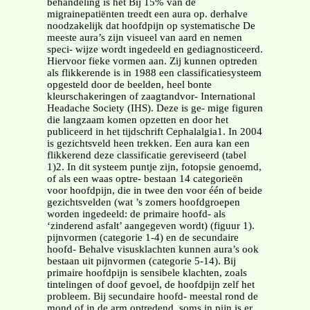
behandeling is het Bij 15% van de
migrainepatiënten treedt een aura op. derhalve
noodzakelijk dat hoofdpijn op systematische De
meeste aura’s zijn visueel van aard en nemen
speci- wijze wordt ingedeeld en gediagnosticeerd.
Hiervoor fieke vormen aan. Zij kunnen optreden
als flikkerende is in 1988 een classificatiesysteem
opgesteld door de beelden, heel bonte
kleurschakeringen of zaagtandvor- International
Headache Society (IHS). Deze is ge- mige figuren
die langzaam komen opzetten en door het
publiceerd in het tijdschrift Cephalalgia1. In 2004
is gezichtsveld heen trekken. Een aura kan een
flikkerend deze classificatie gereviseerd (tabel
1)2. In dit systeem puntje zijn, fotopsie genoemd,
of als een waas optre- bestaan 14 categorieën
voor hoofdpijn, die in twee den voor één of beide
gezichtsvelden (wat ’s zomers hoofdgroepen
worden ingedeeld: de primaire hoofd- als
‘zinderend asfalt’ aangegeven wordt) (figuur 1).
pijnvormen (categorie 1-4) en de secundaire
hoofd- Behalve visusklachten kunnen aura’s ook
bestaan uit pijnvormen (categorie 5-14). Bij
primaire hoofdpijn is sensibele klachten, zoals
tintelingen of doof gevoel, de hoofdpijn zelf het
probleem. Bij secundaire hoofd- meestal rond de
mond of in de arm optredend, soms in pijn is er