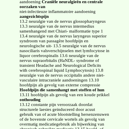
aandoening
Craniële neuralgieën en centrale
oorzaken van
niet-infectieuze inflammatoire aandoening
aangezichtspijn
13.2 neuralgie van de nervus glossopharyngeus
13.3 neuralgie van de nervus intermedius
samenhangend met Chiari- malformatie type 1
13.4 neuralgie van de nervus laryngeus superior
syndroom van passagère hoofdpijn en
neurologische uit- 13.5 neuralgie van de nervus
nasociliaris valsverschijnselen met lymfocytose in
liquor cerebrospinalis 13.6 neuralgie van de
nervus supraorbitalis (HaNDL- syndrome of
transient Headache and Neurological Deficits
with cerebrospinal liquid Lymphocytosis) 13.8
neuralgie van de nervus occipitalis andere niet-
vasculaire intracraniele aandoeningen 13.10
hoofdpijn als gevolg van externe compressie
Hoofdpijn die samenhangt met stoffen of hun
13.11 hoofdpijn als gevolg van een koude prikkel
onthouding
13.12 constante pijn veroorzaak doordat
structurele laesies geinduceerd door acuut
gebruik van of acute blootstelling hersenzenuwen
of de bovenste cervicale wortels als gevolg van
overmatig medicatiegebruik als bijwerking van