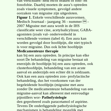
van verschillen- heid en/of braken of foto- en
fonofobie. Daarbij moeten de aura’s optreden
zoals visuele symptomen, gevolgd andere
oorzaken van migraine zijn uitgesloten.
Figuur 1.
Enkele verschillende auravormen.
Medisch Journaal - jaargang 36 - nummer  -
2007 Migraine met aura wordt in de IHS
classificatie weer cine, acetylsalicylzuur, GABA-
agonisten (zoals val- onderverdeeld in
verschillende vormen (tabel 4). Een aura kan
worden gevolgd door hoofdpijn, die niet typisch
is voor migraine. Dus ook lichte hoofdpijn
Medicamenteuze therapie
kan bij een aura optreden. In principe kan elke
soort De behandeling van migraine bestaat uit
enerzijds de hoofdpijn bij een aura optreden, ook
clusterhoofdpijn, behandeling van een acute
aanval en anderzijds een echter dit is zeldzaam.
Ook kan een aura optreden zon- profylactische
behandeling, dus het voorkomen van der
begeleidende hoofdpijn (migraine met aura
zonder De medicamenteuze behandeling van een
migraine-aanval kan allereerst met eenvoudige
pijnstillers wor-
Pathofysiologie
den geprobeerd zoals paracetamol of aspirine.
Tevens De onderliggende pathofysiologische
mechanismen is behandeling mogelijk met