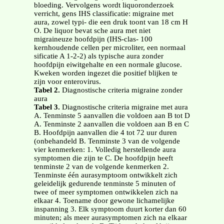
bloeding. Vervolgens wordt liquoronderzoek
verricht, gens IHS classificatie: migraine met
aura, zowel typi- die een druk toont van 18 cm H
O. De liquor bevat sche aura met niet
migraineuze hoofdpijn (IHS-clas- 100
kernhoudende cellen per microliter, een normaal
sificatie A 1-2-2) als typische aura zonder
hoofdpijn eiwitgehalte en een normale glucose.
Kweken worden ingezet die positief blijken te
zijn voor enterovirus.
Tabel 2.
Diagnostische criteria migraine zonder
aura
Tabel 3.
Diagnostische criteria migraine met aura
A. Tenminste 5 aanvallen die voldoen aan B tot D
A. Tenminste 2 aanvallen die voldoen aan B en C
B. Hoofdpijn aanvallen die 4 tot 72 uur duren
(onbehandeld B. Tenminste 3 van de volgende
vier kenmerken: 1. Volledig herstellende aura
symptomen die zijn te C. De hoofdpijn heeft
tenminste 2 van de volgende kenmerken 2.
Tenminste één aurasymptoom ontwikkelt zich
geleidelijk gedurende tenminste 5 minuten of
twee of meer symptomen ontwikkelen zich na
elkaar 4. Toename door gewone lichamelijke
inspanning 3. Elk symptoom duurt korter dan 60
minuten; als meer aurasymptomen zich na elkaar