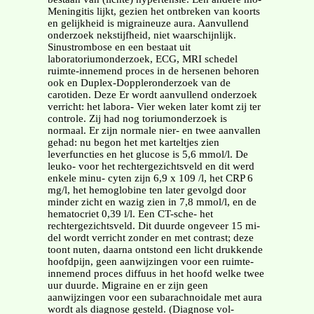
Meningitis lijkt, gezien het ontbreken van koorts
en gelijkheid is migraineuze aura. Aanvullend
onderzoek nekstijfheid, niet waarschijnlijk.
Sinustrombose en een bestaat uit
laboratoriumonderzoek, ECG, MRI schedel
ruimte-innemend proces in de hersenen behoren
ook en Duplex-Doppleronderzoek van de
carotiden. Deze Er wordt aanvullend onderzoek
verricht: het labora- Vier weken later komt zij ter
controle. Zij had nog toriumonderzoek is
normaal. Er zijn normale nier- en twee aanvallen
gehad: nu begon het met karteltjes zien
leverfuncties en het glucose is 5,6 mmol/l. De
leuko- voor het rechtergezichtsveld en dit werd
enkele minu- cyten zijn 6,9 x 109 /l, het CRP 6
mg/l, het hemoglobine ten later gevolgd door
minder zicht en wazig zien in 7,8 mmol/l, en de
hematocriet 0,39 l/l. Een CT-sche- het
rechtergezichtsveld. Dit duurde ongeveer 15 mi-
del wordt verricht zonder en met contrast; deze
toont nuten, daarna ontstond een licht drukkende
hoofdpijn, geen aanwijzingen voor een ruimte-
innemend proces diffuus in het hoofd welke twee
uur duurde. Migraine en er zijn geen
aanwijzingen voor een subarachnoidale met aura
wordt als diagnose gesteld. (Diagnose vol-