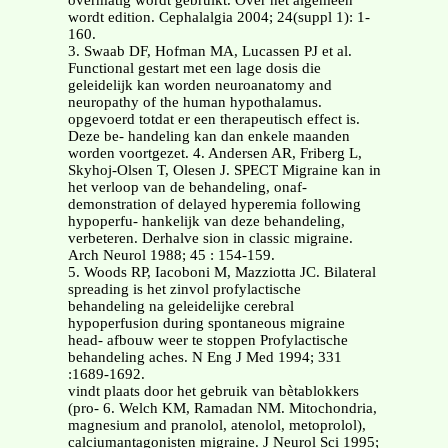
overmatig wordt gebruikt. Over het algemeen
wordt edition. Cephalalgia 2004; 24(suppl 1): 1-
160.
3. Swaab DF, Hofman MA, Lucassen PJ et al.
Functional gestart met een lage dosis die
geleidelijk kan worden neuroanatomy and
neuropathy of the human hypothalamus.
opgevoerd totdat er een therapeutisch effect is.
Deze be- handeling kan dan enkele maanden
worden voortgezet. 4. Andersen AR, Friberg L,
Skyhoj-Olsen T, Olesen J. SPECT Migraine kan in
het verloop van de behandeling, onaf-
demonstration of delayed hyperemia following
hypoperfu- hankelijk van deze behandeling,
verbeteren. Derhalve sion in classic migraine.
Arch Neurol 1988; 45 : 154-159.
5. Woods RP, Iacoboni M, Mazziotta JC. Bilateral
spreading is het zinvol profylactische
behandeling na geleidelijke cerebral
hypoperfusion during spontaneous migraine
head- afbouw weer te stoppen Profylactische
behandeling aches. N Eng J Med 1994; 331
:1689-1692.
vindt plaats door het gebruik van bètablokkers
(pro- 6. Welch KM, Ramadan NM. Mitochondria,
magnesium and pranolol, atenolol, metoprolol),
calciumantagonisten migraine. J Neurol Sci 1995;