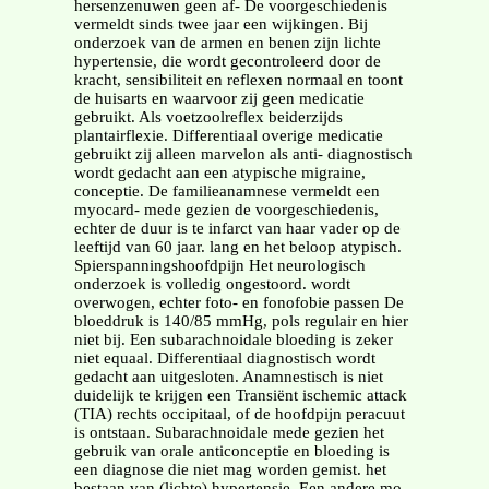
hersenzenuwen geen af- De voorgeschiedenis
vermeldt sinds twee jaar een wijkingen. Bij
onderzoek van de armen en benen zijn lichte
hypertensie, die wordt gecontroleerd door de
kracht, sensibiliteit en reflexen normaal en toont
de huisarts en waarvoor zij geen medicatie
gebruikt. Als voetzoolreflex beiderzijds
plantairflexie. Differentiaal overige medicatie
gebruikt zij alleen marvelon als anti- diagnostisch
wordt gedacht aan een atypische migraine,
conceptie. De familieanamnese vermeldt een
myocard- mede gezien de voorgeschiedenis,
echter de duur is te infarct van haar vader op de
leeftijd van 60 jaar. lang en het beloop atypisch.
Spierspanningshoofdpijn Het neurologisch
onderzoek is volledig ongestoord. wordt
overwogen, echter foto- en fonofobie passen De
bloeddruk is 140/85 mmHg, pols regulair en hier
niet bij. Een subarachnoidale bloeding is zeker
niet equaal. Differentiaal diagnostisch wordt
gedacht aan uitgesloten. Anamnestisch is niet
duidelijk te krijgen een Transiënt ischemic attack
(TIA) rechts occipitaal, of de hoofdpijn peracuut
is ontstaan. Subarachnoidale mede gezien het
gebruik van orale anticonceptie en bloeding is
een diagnose die niet mag worden gemist. het
bestaan van (lichte) hypertensie. Een andere mo-