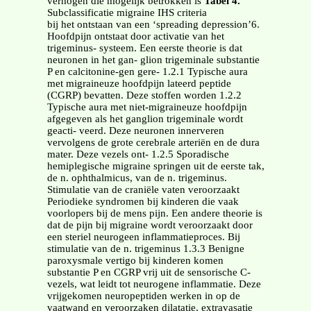
verhogen die mogelijk betrokken is
Tabel 4.
Subclassificatie migraine IHS criteria
bij het ontstaan van een ‘spreading depression’6.
Hoofdpijn ontstaat door activatie van het
trigeminus- systeem. Een eerste theorie is dat
neuronen in het gan- glion trigeminale substantie
P en calcitonine-gen gere- 1.2.1 Typische aura
met migraineuze hoofdpijn lateerd peptide
(CGRP) bevatten. Deze stoffen worden 1.2.2
Typische aura met niet-migraineuze hoofdpijn
afgegeven als het ganglion trigeminale wordt
geacti- veerd. Deze neuronen innerveren
vervolgens de grote cerebrale arteriën en de dura
mater. Deze vezels ont- 1.2.5 Sporadische
hemiplegische migraine springen uit de eerste tak,
de n. ophthalmicus, van de n. trigeminus.
Stimulatie van de craniële vaten veroorzaakt
Periodieke syndromen bij kinderen die vaak
voorlopers bij de mens pijn. Een andere theorie is
dat de pijn bij migraine wordt veroorzaakt door
een steriel neurogeen inflammatieproces. Bij
stimulatie van de n. trigeminus 1.3.3 Benigne
paroxysmale vertigo bij kinderen komen
substantie P en CGRP vrij uit de sensorische C-
vezels, wat leidt tot neurogene inflammatie. Deze
vrijgekomen neuropeptiden werken in op de
vaatwand en veroorzaken dilatatie, extravasatie