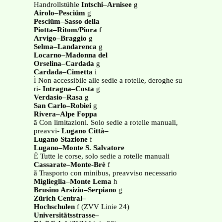
Handrollstühle
Intschi–Arnisee
g
Airolo–Pesciüm
g
Pesciüm–Sasso della
Piotta–Ritom/Piora
f
Arvigo–Braggio
g
Selma–Landarenca
g
Locarno–Madonna del
Orselina–Cardada
g
Cardada–Cimetta
i
Ì Non accessibile alle sedie a rotelle, deroghe su
ri-
Intragna–Costa
g
Verdasio–Rasa
g
San Carlo–Robiei
g
Rivera–Alpe Foppa
ã Con limitazioni. Solo sedie a rotelle manuali,
preavvi-
Lugano Città–
Lugano Stazione
f
Lugano–Monte S. Salvatore
Ë Tutte le corse, solo sedie a rotelle manuali
Cassarate–Monte-Brè
f
ã Trasporto con minibus, preavviso necessario
Miglieglia–Monte Lema
h
Brusino Arsizio–Serpiano
g
Zürich Central–
Hochschulen
f (ZVV Linie 24)
Universitätsstrasse–