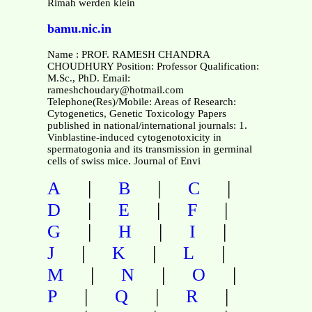
Rimah werden klein
bamu.nic.in
Name : PROF. RAMESH CHANDRA
CHOUDHURY Position: Professor Qualification:
M.Sc., PhD. Email:
rameshchoudary@hotmail.com
Telephone(Res)/Mobile: Areas of Research:
Cytogenetics, Genetic Toxicology Papers
published in national/international journals: 1.
Vinblastine-induced cytogenotoxicity in
spermatogonia and its transmission in germinal
cells of swiss mice. Journal of Envi
|
|
|
A
B
C
|
|
|
D
E
F
|
|
|
G
H
I
|
|
|
J
K
L
|
|
|
M
N
O
|
|
|
P
Q
R