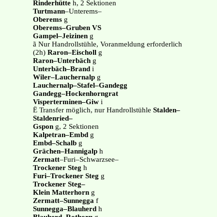
Rinderhütte
h, 2 Sektionen
Turtmann
–Unterems–
Oberems
g
Oberems–Gruben VS
Gampel–Jeizinen
g
ã Nur Handrollstühle, Voranmeldung erforderlich
(2h)
Raron–Eischoll
g
Raron–Unterbäch
g
Unterbäch–Brand
i
Wiler–Lauchernalp
g
Lauchernalp–Stafel–Gandegg
Gandegg–Hockenhorngrat
Visperterminen–Giw
i
Ë Transfer möglich, nur Handrollstühle
Stalden–
Staldenried–
Gspon
g, 2 Sektionen
Kalpetran–Embd
g
Embd–Schalb
g
Grächen–Hannigalp
h
Zermatt
–Furi–Schwarzsee–
Trockener Steg
h
Furi–Trockener Steg
g
Trockener Steg–
Klein Matterhorn
g
Zermatt–Sunnegga
f
Sunnegga–Blauherd
h