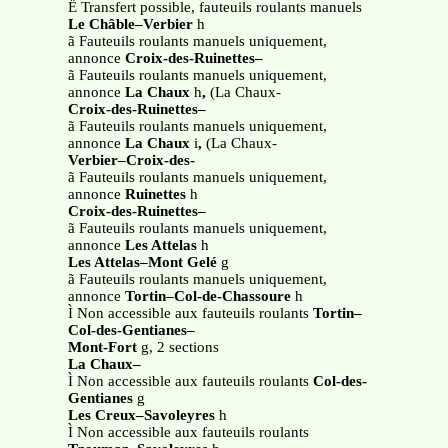
Ë Transfert possible, fauteuils roulants manuels
Le Châble–Verbier
h
ã Fauteuils roulants manuels uniquement,
annonce
Croix-des-Ruinettes–
ã Fauteuils roulants manuels uniquement,
annonce
La Chaux
h
,
(La Chaux-
Croix-des-Ruinettes–
ã Fauteuils roulants manuels uniquement,
annonce
La Chaux
i
,
(La Chaux-
Verbier–Croix-des-
ã Fauteuils roulants manuels uniquement,
annonce
Ruinettes
h
Croix-des-Ruinettes–
ã Fauteuils roulants manuels uniquement,
annonce
Les Attelas
h
Les Attelas–Mont Gelé
g
ã Fauteuils roulants manuels uniquement,
annonce
Tortin–Col-de-Chassoure
h
Ì Non accessible aux fauteuils roulants
Tortin–
Col-des-Gentianes–
Mont-Fort
g, 2 sections
La Chaux–
Ì Non accessible aux fauteuils roulants
Col-des-
Gentianes
g
Les Creux–Savoleyres
h
Ì Non accessible aux fauteuils roulants