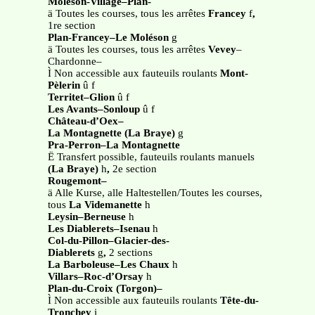
Moléson-Village–Plan-
ä Toutes les courses, tous les arrêtes
Francey
f
,
1re section
Plan-Francey–Le Moléson
g
ä Toutes les courses, tous les arrêtes
Vevey
–
Chardonne–
Ì Non accessible aux fauteuils roulants
Mont-
Pèlerin
û f
Territet–Glion
û f
Les Avants–Sonloup
û f
Château-d’Oex–
La Montagnette (La Braye)
g
Pra-Perron–La Montagnette
Ë Transfert possible, fauteuils roulants manuels
(La Braye)
h
,
2e section
Rougemont–
ä Alle Kurse, alle Haltestellen/Toutes les courses,
tous
La Videmanette
h
Leysin–Berneuse
h
Les Diablerets–Isenau
h
Col-du-Pillon–Glacier-des-
Diablerets
g
,
2 sections
La Barboleuse–Les Chaux
h
Villars–Roc-d’Orsay
h
Plan-du-Croix (Torgon)–
Ì Non accessible aux fauteuils roulants
Tête-du-
Tronchey
i