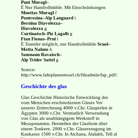
Punt Muragl–
Ë Nur Handrollstühle. Mit Einschränkungen
Muottas Muragl
f
Pontresina–Alp Languard
i
Bernina Diavolezza–
Diavolezza
g
Curtinatsch–Piz Lagalb
g
Ftan Fionas–Prui
i
Ë Transfer möglich, nur Handrollstühle
Scuol–
Motta Naluns
h
Samnaun Ravaisch–
Alp Trider Sattel
g
Source:
http://www.fahrplanentwurf.ch/fileadmin/fap_pdf/2014/vario
Geschichte des glas
Glas Geschichte Historische Entwicklung des
vom Menschen erschmolzenen Glases Vor
unserer Zeitrechnung 4000 v.Chr. Glasperlen in
Ägypten 3000 v.Chr. Vermutlich Verwendung
von Glas als unabhängigem Werkstoff in
Mesopotamien. Herstellen der Glasform über
einem Tonkern. 2000 v.Chr. Glaserzeugung im
Kaukasus 1500 v.Chr. In Atchana, Alalakh, Tell al