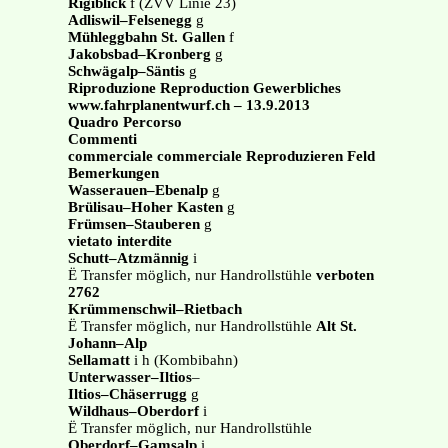
Rigiblick
f (ZVV Linie 23)
Adliswil–Felsenegg
g
Mühleggbahn St. Gallen
f
Jakobsbad–Kronberg
g
Schwägalp–Säntis
g
Riproduzione Reproduction Gewerbliches
www.fahrplanentwurf.ch – 13.9.2013
Quadro Percorso
Commenti
commerciale commerciale Reproduzieren Feld
Bemerkungen
Wasserauen–Ebenalp
g
Brülisau–Hoher Kasten
g
Frümsen–Stauberen
g
vietato interdite
Schutt–Atzmännig
i
Ë Transfer möglich, nur Handrollstühle
verboten
2762
Krümmenschwil–Rietbach
Ë Transfer möglich, nur Handrollstühle
Alt St.
Johann–Alp
Sellamatt
i h (Kombibahn)
Unterwasser–Iltios
–
Iltios–Chäserrugg
g
Wildhaus–Oberdorf
i
Ë Transfer möglich, nur Handrollstühle
Oberdorf–Gamsalp
i