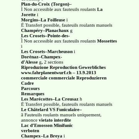
Plan-du-Croix (Torgon)–
Ì Non accessible aux fauteuils roulants
La
Jorette
i
Morgins–La Foilleuse
i
Ë Transfert possible, fauteuils roulants manuels
Champéry–Planachaux
g
Les Crosets–Pointe-des-
Ì Non accessible aux fauteuils roulants
Mossettes
i
Les Crosets–Marcheuson
i
Dorénaz–Champex-
d’Alesse
g
,
2 sections
Riproduzione Reproduction Gewerbliches
www.fahrplanentwurf.ch – 13.9.2013
commerciale commerciale Reproduzieren
Cadre
Parcours
Remarques
Les Marécottes–La Creusaz
h
Ë Transfert possible, fauteuils roulants manuels
Le Châtelard VS Funiculaire–
ã Fauteuils roulants manuels uniquement,
annonce
vietato interdite
Lac d’Emosson Minifunic
verboten
Champex–La Breya
i