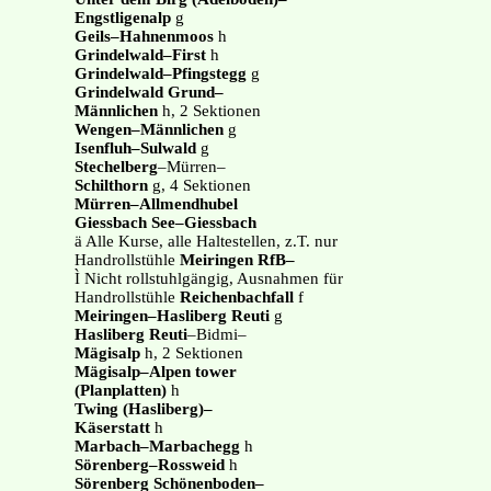
Engstligenalp
g
Geils–Hahnenmoos
h
Grindelwald–First
h
Grindelwald–Pfingstegg
g
Grindelwald Grund–
Männlichen
h, 2 Sektionen
Wengen–Männlichen
g
Isenfluh–Sulwald
g
Stechelberg
–Mürren–
Schilthorn
g, 4 Sektionen
Mürren–Allmendhubel
Giessbach See–Giessbach
ä Alle Kurse, alle Haltestellen, z.T. nur
Handrollstühle
Meiringen RfB–
Ì Nicht rollstuhlgängig, Ausnahmen für
Handrollstühle
Reichenbachfall
f
Meiringen–Hasliberg Reuti
g
Hasliberg Reuti
–Bidmi–
Mägisalp
h, 2 Sektionen
Mägisalp–Alpen tower
(Planplatten)
h
Twing (Hasliberg)–
Käserstatt
h
Marbach–Marbachegg
h
Sörenberg–Rossweid
h
Sörenberg Schönenboden–