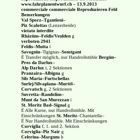
www.fahrplanentwurf.ch – 13.9.2013
commerciale commerciale Reproduzieren Feld
Bemerkungen
Val Sporz–Tgantieni–
Piz Scalottas
(Lenzerheide)
vietato interdite
Rhäzüns–Feldis/Veulden
g
verboten 2941
Feldis–Mutta
i
Savognin
–Tigignas–
Somtgant
Ë Transfer möglich, nur Handrollstühle
Bergün–
Pros da Darlux–
Alp Darlux
i, 2 Sektionen
Pranzaira–Albigna
g
Sils Maria–Furtschellas
Surlej/Silvaplana–Murtèl–
Corvatsch
g, 2 Sektionen
Suvretta–Randolins–
Munt da San Murezzan
i
St. Moritz Bad–Signal
g
Ë Alle Kurse, nur Handrollstühle. Mit
Einschränkungen
St. Moritz
–Chantarella–
Ë Nur Handrollstühle. Mit Einschränkungen
Corviglia
f, 1. und 2. Sektion
Corviglia–Piz Nair
g
Celerina–Marguns
h