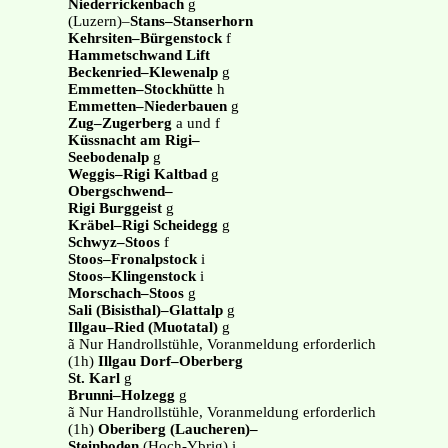
Niederrickenbach
g
(Luzern)–
Stans–Stanserhorn
Kehrsiten–Bürgenstock
f
Hammetschwand Lift
Beckenried–Klewenalp
g
Emmetten–Stockhütte
h
Emmetten–Niederbauen
g
Zug–Zugerberg
a und f
Küssnacht am Rigi–
Seebodenalp
g
Weggis–Rigi Kaltbad
g
Obergschwend–
Rigi Burggeist
g
Kräbel–Rigi Scheidegg
g
Schwyz–Stoos
f
Stoos–Fronalpstock
i
Stoos–Klingenstock
i
Morschach–Stoos
g
Sali (Bisisthal)–Glattalp
g
Illgau–Ried (Muotatal)
g
ã Nur Handrollstühle, Voranmeldung erforderlich
(1h)
Illgau Dorf–Oberberg
St. Karl
g
Brunni–Holzegg
g
ã Nur Handrollstühle, Voranmeldung erforderlich
(1h)
Oberiberg (Laucheren)–
Steinboden
(Hoch-Ybrig) i