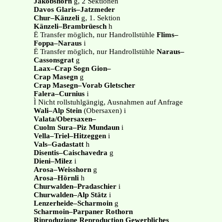
Jakobshorn
g, 2 Sektionen
Davos Glaris–Jatzmeder
Chur–Känzeli
g, 1. Sektion
Känzeli–Brambrüesch
h
Ë Transfer möglich, nur Handrollstühle
Flims–
Foppa–Naraus
i
Ë Transfer möglich, nur Handrollstühle
Naraus–
Cassonsgrat
g
Laax–Crap Sogn Gion–
Crap Masegn
g
Crap Masegn–Vorab Gletscher
Falera–Curnius
i
Ì Nicht rollstuhlgängig, Ausnahmen auf Anfrage
Wali–Alp Stein
(Obersaxen) i
Valata/Obersaxen–
Cuolm Sura–Piz Mundaun
i
Vella–Triel–Hitzeggen
i
Vals–Gadastatt
h
Disentis–Caischavedra
g
Dieni–Milez
i
Arosa–Weisshorn
g
Arosa–Hörnli
h
Churwalden–Pradaschier
i
Churwalden–Alp Stätz
i
Lenzerheide–Scharmoin
g
Scharmoin–Parpaner Rothorn
Riproduzione Reproduction Gewerbliches