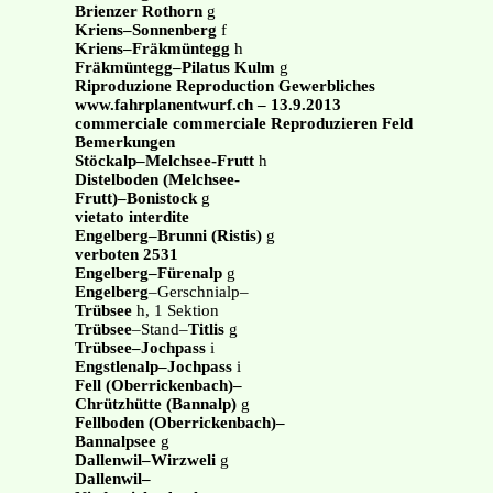
Brienzer Rothorn
g
Kriens–Sonnenberg
f
Kriens–Fräkmüntegg
h
Fräkmüntegg–Pilatus Kulm
g
Riproduzione Reproduction Gewerbliches
www.fahrplanentwurf.ch – 13.9.2013
commerciale commerciale Reproduzieren Feld
Bemerkungen
Stöckalp–Melchsee-Frutt
h
Distelboden (Melchsee-
Frutt)–Bonistock
g
vietato interdite
Engelberg–Brunni (Ristis)
g
verboten 2531
Engelberg–Fürenalp
g
Engelberg
–Gerschnialp–
Trübsee
h, 1 Sektion
Trübsee
–Stand–
Titlis
g
Trübsee–Jochpass
i
Engstlenalp–Jochpass
i
Fell (Oberrickenbach)–
Chrützhütte (Bannalp)
g
Fellboden (Oberrickenbach)–
Bannalpsee
g
Dallenwil–Wirzweli
g
Dallenwil–