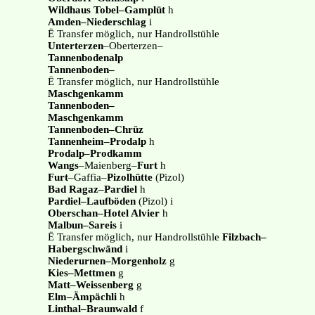
Wildhaus Tobel–Gamplüt
h
Amden–Niederschlag
i
Ë Transfer möglich, nur Handrollstühle
Unterterzen
–Oberterzen–
Tannenbodenalp
Tannenboden–
Ë Transfer möglich, nur Handrollstühle
Maschgenkamm
Tannenboden–
Maschgenkamm
Tannenboden–Chrüz
Tannenheim–Prodalp
h
Prodalp–Prodkamm
Wangs
–Maienberg–
Furt
h
Furt
–Gaffia–
Pizolhütte
(Pizol)
Bad Ragaz–Pardiel
h
Pardiel–Laufböden
(Pizol) i
Oberschan–Hotel Alvier
h
Malbun–Sareis
i
Ë Transfer möglich, nur Handrollstühle
Filzbach–
Habergschwänd
i
Niederurnen–Morgenholz
g
Kies–Mettmen
g
Matt–Weissenberg
g
Elm–Ämpächli
h
Linthal–Braunwald
f