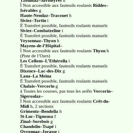
Tzoumaz–Savoleyres
h
Ì Non accessible aux fauteuils roulants
Riddes–
Isérables
g
Haute-Nendaz–Tracouet
h
Siviez–Tortin
i
Ë Transfert possible, fauteuils roulants manuels
Siviez–Combatzeline
i
Ë Transfert possible, fauteuils roulants manuels
Veysonnaz–Thyon
h
Mayens-de-l’Hôpital–
Ì Non accessible aux fauteuils roulants
Thyon
h
(Piste de l’Ours)
Les Collons–L’Ethérolla
i
Ë Transfert possible, fauteuils roulants manuels
Dixence–Lac-des-Dix
g
Lana–La Meina
Ë Transfert possible, fauteuils roulants manuels
Chalais–Vercorin
g
ä Toutes les courses, pas tous les arrêts
Vercorin–
Sigeroulaz–
Ì Non accessible aux fauteuils roulants
Crêt-du-
Midi
h, 2 sections
Grimentz–Bendolla
h
St-Luc–Tignousa
f
Zinal–Sorebois
g
Chandolin–Tsapé
i
Ovronnaz–Jorasse
i