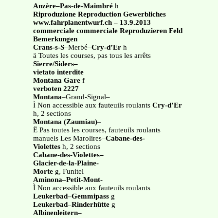
Anzère–Pas-de-Maimbré
h
Riproduzione Reproduction Gewerbliches
www.fahrplanentwurf.ch – 13.9.2013
commerciale commerciale Reproduzieren Feld
Bemerkungen
Crans-s-S
–Merbé–
Cry-d’Er
h
ä Toutes les courses, pas tous les arrêts
Sierre/Siders–
vietato interdite
Montana Gare
f
verboten 2227
Montana
–Grand-Signal–
Ì Non accessible aux fauteuils roulants
Cry-d’Er
h, 2 sections
Montana (Zaumiau)
–
Ë Pas toutes les courses, fauteuils roulants
manuels Les Marolires–
Cabane-des-
Violettes
h, 2 sections
Cabane-des-Violettes–
Glacier-de-la-Plaine-
Morte
g, Funitel
Aminona–Petit-Mont-
Ì Non accessible aux fauteuils roulants
Leukerbad–Gemmipass
g
Leukerbad–Rinderhütte
g
Albinenleitern–