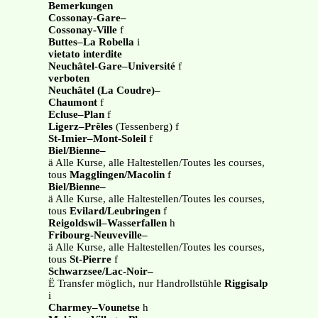
Bemerkungen
Cossonay-Gare–
Cossonay-Ville
f
Buttes–La Robella
i
vietato interdite
Neuchâtel-Gare–Université
f
verboten
Neuchâtel (La Coudre)–
Chaumont
f
Ecluse–Plan
f
Ligerz–Prêles
(Tessenberg) f
St-Imier–Mont-Soleil
f
Biel/Bienne–
ä Alle Kurse, alle Haltestellen/Toutes les courses,
tous
Magglingen/Macolin
f
Biel/Bienne–
ä Alle Kurse, alle Haltestellen/Toutes les courses,
tous
Evilard/Leubringen
f
Reigoldswil–Wasserfallen
h
Fribourg-Neuveville–
ä Alle Kurse, alle Haltestellen/Toutes les courses,
tous
St-Pierre
f
Schwarzsee/Lac-Noir–
Ë Transfer möglich, nur Handrollstühle
Riggisalp
i
Charmey–Vounetse
h