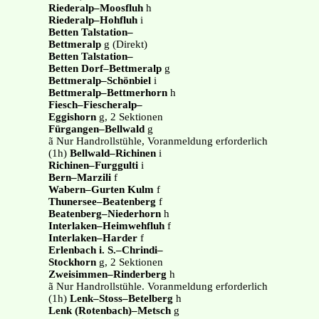
Riederalp–Moosfluh
h
Riederalp–Hohfluh
i
Betten Talstation–
Bettmeralp
g (Direkt)
Betten Talstation–
Betten Dorf–Bettmeralp
g
Bettmeralp–Schönbiel
i
Bettmeralp–Bettmerhorn
h
Fiesch–Fiescheralp–
Eggishorn
g, 2 Sektionen
Fürgangen–Bellwald
g
ã Nur Handrollstühle, Voranmeldung erforderlich
(1h)
Bellwald–Richinen
i
Richinen–Furggulti
i
Bern–Marzili
f
Wabern–Gurten Kulm
f
Thunersee–Beatenberg
f
Beatenberg–Niederhorn
h
Interlaken–Heimwehfluh
f
Interlaken–Harder
f
Erlenbach i. S.–Chrindi–
Stockhorn
g, 2 Sektionen
Zweisimmen–Rinderberg
h
ã Nur Handrollstühle. Voranmeldung erforderlich
(1h)
Lenk–Stoss–Betelberg
h
Lenk (Rotenbach)–Metsch
g