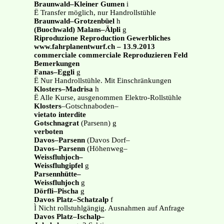
Braunwald–Kleiner Gumen
i
Ë Transfer möglich, nur Handrollstühle
Braunwald–Grotzenbüel
h
(Buochwald) Malans–Älpli
g
Riproduzione Reproduction Gewerbliches
www.fahrplanentwurf.ch – 13.9.2013
commerciale commerciale Reproduzieren Feld
Bemerkungen
Fanas–Eggli
g
Ë Nur Handrollstühle. Mit Einschränkungen
Klosters–Madrisa
h
Ë Alle Kurse, ausgenommen Elektro-Rollstühle
Klosters
–Gotschnaboden–
vietato interdite
Gotschnagrat
(Parsenn) g
verboten
Davos–Parsenn
(Davos Dorf–
Davos–Parsenn
(Höhenweg–
Weissfluhjoch–
Weissfluhgipfel
g
Parsennhütte–
Weissfluhjoch
g
Dörfli–Pischa
g
Davos Platz–Schatzalp
f
Ì Nicht rollstuhlgängig. Ausnahmen auf Anfrage
Davos Platz–Ischalp–