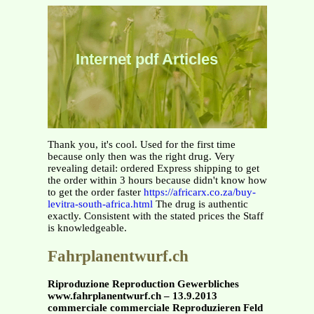
Internet pdf Articles
Thank you, it's cool. Used for the first time
because only then was the right drug. Very
revealing detail: ordered Express shipping to get
the order within 3 hours because didn't know how
to get the order faster
https://africarx.co.za/buy-
levitra-south-africa.html
The drug is authentic
exactly. Consistent with the stated prices the Staff
is knowledgeable.
Fahrplanentwurf.ch
Riproduzione Reproduction Gewerbliches
www.fahrplanentwurf.ch – 13.9.2013
commerciale commerciale Reproduzieren Feld