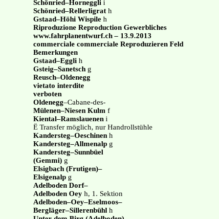
Schönried–Horneggli
i
Schönried–Rellerligrat
h
Gstaad–Höhi Wispile
h
Riproduzione Reproduction Gewerbliches
www.fahrplanentwurf.ch – 13.9.2013
commerciale commerciale Reproduzieren Feld
Bemerkungen
Gstaad–Eggli
h
Gsteig–Sanetsch
g
Reusch–Oldenegg
vietato interdite
verboten
Oldenegg
–Cabane-des-
Mülenen–Niesen Kulm
f
Kiental–Ramslauenen
i
Ë Transfer möglich, nur Handrollstühle
Kandersteg–Oeschinen
h
Kandersteg–Allmenalp
g
Kandersteg–Sunnbüel
(Gemmi)
g
Elsigbach (Frutigen)–
Elsigenalp
g
Adelboden Dorf–
Adelboden Oey
h, 1. Sektion
Adelboden–Oey–Eselmoos–
Bergläger–Sillerenbühl
h
Unter dem Birg (Adelboden)–