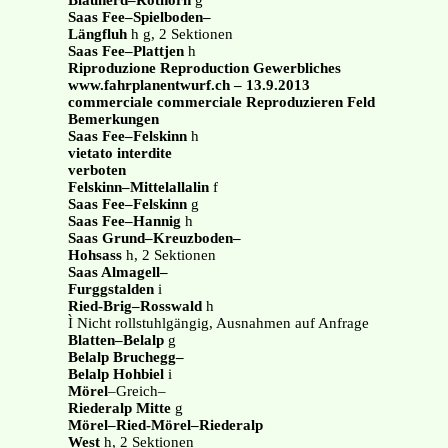
Blauherd–Rothorn
g
Saas Fee–Spielboden–
Längfluh
h g, 2 Sektionen
Saas Fee–Plattjen
h
Riproduzione Reproduction Gewerbliches
www.fahrplanentwurf.ch – 13.9.2013
commerciale commerciale Reproduzieren Feld
Bemerkungen
Saas Fee–Felskinn
h
vietato interdite
verboten
Felskinn–Mittelallalin
f
Saas Fee–Felskinn
g
Saas Fee–Hannig
h
Saas Grund–Kreuzboden–
Hohsass
h, 2 Sektionen
Saas Almagell–
Furggstalden
i
Ried-Brig–Rosswald
h
Ì Nicht rollstuhlgängig, Ausnahmen auf Anfrage
Blatten–Belalp
g
Belalp Bruchegg–
Belalp Hohbiel
i
Mörel
–Greich–
Riederalp Mitte
g
Mörel–Ried-Mörel–Riederalp
West
h, 2 Sektionen