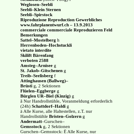
Weglosen–Seebli
Seebli–Klein Sternen
Seebli–Spirstock
Riproduzione Reproduction Gewerbliches
www.fahrplanentwurf.ch – 13.9.2013
commerciale commerciale Reproduzieren Feld
Bemerkungen
Sattel–Mostelberg
h
Herrenboden–Hochstuckli
vietato interdite
Skilift Bärenfang
verboten 2588
Amsteg–Arnisee
g
St. Jakob–Gitschenen
g
Treib–Seelisberg
f
Attinghausen (Ballweg)–
Brüsti
g, 2 Sektionen
Flüelen–Eggberge
g
Bürglen UR–Biel (Kinzig)
g
ã Nur Handrollstühle, Voranmeldung erforderlich
(24h)
Schattdorf–Haldi
g
ä Alle Kurse, alle Haltestellen, z.T. nur
Handrollstühle
Bristen–Golzern
g
Andermatt
–Gurschen–
Gemsstock
g, 2 Sektionen
Gurschen–Gemsstock: Ë Alle Kurse, nur