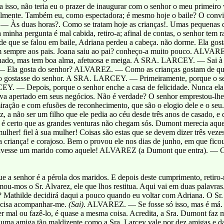
a isso, não teria eu o prazer de inaugurar com o senhor o meu primeiro v
nte. Também eu, como espectadora; é mesmo hoje o baile? O convit
Às duas horas?. Como se tratam hoje as crianças!. Umas pequenas de
ha pergunta é mal cabida, retiro-a; afinal de contas, o senhor tem raz
 que se falou em baile, Adriana perdeu a cabeça. não dorme. Ela gosta 
 sempre aos pais. Joana saiu ao pai? conheço-a muito pouco. ALVARE
inado, mas tem boa alma, afetuosa e meiga. A SRA. LARCEY. — Sai à 
 Ela gosta do senhor? ALVAREZ. — Como as crianças gostam de que
 gostasse do senhor. A SRA. LARCEY. — Primeiramente, porque o senh
— Depois, porque o senhor enche a casa de felicidade. Nunca e
ava apertado em seus negócios. Não é verdade? O senhor emprestou-lhe
iração e com efusões de reconhecimento, que são o elogio dele e o seu
liz, a não ser um filho que ele pedia ao céu desde três anos de casado, 
 é certo que as grandes venturas não chegam sós. Dumont merecia aque
mulher! fiel à sua mulher! Coisas são estas que se devem dizer três vezes
criança! e corajoso. Bem o provou ele nos dias de junho, em que ficou 
tivesse um marido como aquele! ALVAREZ (a Dumont que entra). — C
a senhor é a pérola dos maridos. E depois deste cumprimento, ret
mou-mos o Sr. Alvarez, ele que lhos restitua. Aqui vai em duas palavra
 Mathilde decidirá daqui a pouco quando eu voltar com Adriana. O Sr
recisa acompanhar-me.
(Sai)
. ALVAREZ. — Se fosse só isso, mas é m
al ou fazê-lo, é quase a mesma coisa. Acredita, a Sra. Dumont faz 
amiga tão maldizente como a Sra. Larcey vale por dez amigas e das