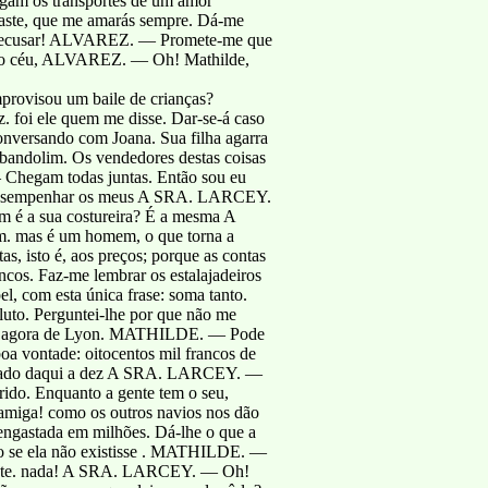
egam os transportes de um amor
maste, que me amarás sempre. Dá-me
des recusar! ALVAREZ. — Promete-me que
do céu, ALVAREZ. — Oh! Mathilde,
rovisou um baile de crianças?
foi ele quem me disse. Dar-se-á caso
ersando com Joana. Sua filha agarra
o bandolim. Os vendedores destas coisas
Chegam todas juntas. Então sou eu
 desempenhar os meus A SRA. LARCEY.
m é a sua costureira? É a mesma A
m. mas é um homem, o que torna a
s, isto é, aos preços; porque as contas
ancos. Faz-me lembrar os estalajadeiros
, com esta única frase: soma tanto.
uto. Perguntei-lhe por que não me
egou agora de Lyon. MATHILDE. — Pode
a vontade: oitocentos mil francos de
 estado daqui a dez A SRA. LARCEY. —
arido. Enquanto a gente tem o seu,
 amiga! como os outros navios nos dão
 engastada em milhões. Dá-lhe o que a
omo se ela não existisse . MATHILDE. —
mente. nada! A SRA. LARCEY. — Oh!