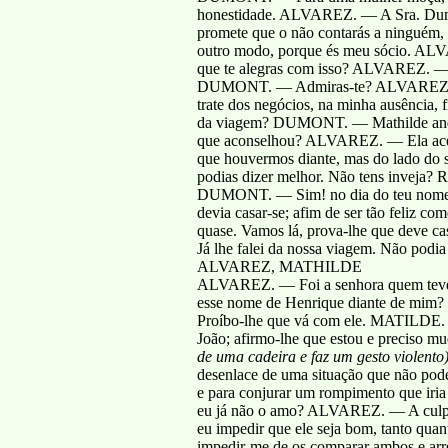
honestidade. ALVAREZ. — A Sra. Dumo
promete que o não contarás a ninguém, 
outro modo, porque és meu sócio. A
que te alegras com isso? ALVAREZ. —
DUMONT. — Admiras-te? ALVAREZ. — D
trate dos negócios, na minha ausênci
da viagem? DUMONT. — Mathilde anda
que aconselhou? ALVAREZ. — Ela ac
que houvermos diante, mas do lado d
podias dizer melhor. Não tens inveja? R
DUMONT. — Sim! no dia do teu nome. e
devia casar-se; afim de ser tão feliz 
quase. Vamos lá, prova-lhe que deve ca
Já lhe falei da nossa viagem. Não podi
ALVAREZ, MATHILDE
ALVAREZ. — Foi a senhora quem teve
esse nome de Henrique diante de mim
Proíbo-lhe que vá com ele. MATILDE
João; afirmo-lhe que estou e preciso 
de uma cadeira e faz um gesto violento
desenlace de uma situação que não pode
e para conjurar um rompimento que iri
eu já não o amo? ALVAREZ. — A culp
eu impedir que ele seja bom, tanto quan
impedir-me de os comparar ambos e arr