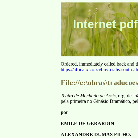
Internet pdf
Ordered, immediately called back and t
https://africarx.co.za/buy-cialis-south-af
File://e:\obras\traduco
Teatro de Machado de Assis
, org. de J
pela primeira no Ginásio Dramático, p
por
EMILE DE GERARDIN
ALEXANDRE DUMAS FILHO.