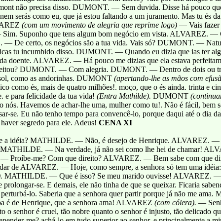
nt não precisa disso. DUMONT. — Sem duvida. Disse há pouco que pr
nem serás como eu, que já estou faltando a um juramento. Mas tu és da 
LVAREZ
(com um movimento de alegria que reprime logo)
— Vais faze
 Sim. Suponho que tens algum bom negócio em vista. ALVAREZ. — Co
e certo, os negócios são a tua vida. Vais só? DUMONT. — Natura
a, ficas tu incumbido disso. DUMONT. — Quando eu dizia que ias te
 doente. ALVAREZ. — Há pouco me dizias que ela estava perfeita
eitou? DUMONT. — Com alegria. DUMONT. — Dentro de dois ou t
o sol, como as andorinhas. DUMONT
(apertando-lhe as mãos com efusã
ico como és, mais de quatro milhões!. moço, que o és ainda. trinta e ci
 para felicidade da tua vida!
(Entra Mathilde).
DUMONT
(continua
como nós. Havemos de achar-lhe uma, mulher como tu!. Não é fácil, bem 
sar-se. Eu não tenho tempo para convencê-lo, porque daqui até o dia da
a haver segredo para ele. Adeus!
CENA XI
 a idéia? MATHILDE. — Não, é desejo de Henrique. ALVAREZ. — Nã
? MATHILDE. — Na verdade, já não sei como lhe hei de chamar! A
. — Proíbe-me? Com que direito? ALVAREZ. — Bem sabe com que dir
mudar de ALVAREZ. — Hoje, como sempre, a senhora só tem uma idéia: 
).
MATHILDE. — Que é isso? Se meu marido ouvisse! ALVAREZ. — Ouv
 prolongar-se. E demais, ele não tinha de que se queixar. Ficaria sab
a perturbá-lo. Saberia que a senhora quer partir porque já não me am
a é de Henrique, que a senhora ama! ALVAREZ
(com cólera).
— Senh
to o senhor é cruel, tão nobre quanto o senhor é injusto, tão delicado q
epender-me? achá-lo em tudo superior ao senhor, e principalmente a