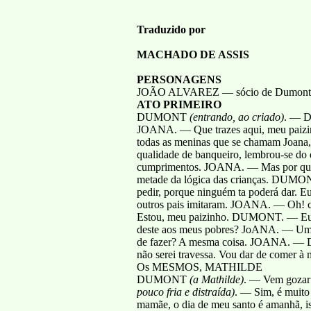
Traduzido por
MACHADO DE ASSIS
PERSONAGENS
JOÃO ALVAREZ — sócio de Dumont.
ATO PRIMEIRO
DUMONT
(entrando, ao criado)
. — D
JOANA. — Que trazes aqui, meu pa
todas as meninas que se chamam Joana
qualidade de banqueiro, lembrou-se do d
cumprimentos. JOANA. — Mas por que 
metade da lógica das crianças. DUMONT
pedir, porque ninguém ta poderá dar. Eu
outros pais imitaram. JOANA. — Oh! co
Estou, meu paizinho. DUMONT. — Eu 
deste aos meus pobres? JoANA. — Uma
de fazer? A mesma coisa. JOANA. — D
não serei travessa. Vou dar de comer à
Os MESMOS, MATHILDE
DUMONT
(a Mathilde)
. — Vem gozar
pouco fria e distraída)
. — Sim, é muit
mamãe, o dia de meu santo é amanhã, i