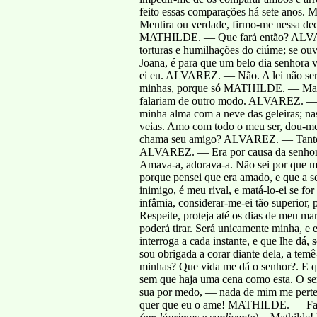
feito essas comparações há sete anos
Mentira ou verdade, firmo-me nessa decl
MATHILDE. — Que fará então? ALVAREZ.
torturas e humilhações do ciúme; se ouv
Joana, é para que um belo dia senhora v
ei eu. ALVAREZ. — Não. A lei não será
minhas, porque só MATHILDE. — Mas não
falariam de outro modo. ALVAREZ. — 
minha alma com a neve das geleiras; na
veias. Amo com todo o meu ser, dou-m
chama seu amigo? ALVAREZ. — Tanto pi
ALVAREZ. — Era por causa da senhor
Amava-a, adorava-a. Não sei por que me
porque pensei que era amado, e que a 
inimigo, é meu rival, e matá-lo-ei se 
infâmia, considerar-me-ei tão superior,
Respeite, proteja até os dias de meu ma
poderá tirar. Será unicamente minha, e 
interroga a cada instante, e que lhe dá,
sou obrigada a corar diante dela, a tem
minhas? Que vida me dá o senhor?. E qu
sem que haja uma cena como esta. O se
sua por medo, — nada de mim me pertenc
quer que eu o ame! MATHILDE. — Faça 