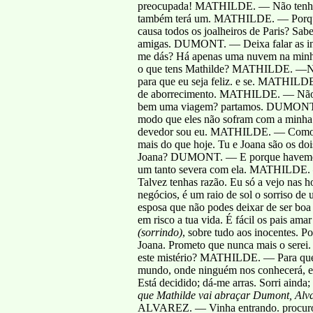
preocupada! MATHILDE. — Não tenho n
também terá um. MATHILDE. — Porque me
causa todos os joalheiros de Paris? Sa
amigas. DUMONT. — Deixa falar as invejo
me dás? Há apenas uma nuvem na minha f
o que tens Mathilde? MATHILDE. —
para que eu seja feliz. e se. MATHIL
de aborrecimento. MATHILDE. — Não an
bem uma viagem? partamos. DUMONT. —
modo que eles não sofram com a minha a
devedor sou eu. MATHILDE. — Como nã
mais do que hoje. Tu e Joana são os 
Joana? DUMONT. — E porque havemos
um tanto severa com ela. MATHILDE. 
Talvez tenhas razão. Eu só a vejo nas h
negócios, é um raio de sol o sorriso de
esposa que não podes deixar de ser boa 
em risco a tua vida. É fácil os pais ama
(sorrindo)
, sobre tudo aos inocentes. 
Joana. Prometo que nunca mais o sere
este mistério? MATHILDE. — Para que a
mundo, onde ninguém nos conhecerá, e 
Está decidido; dá-me arras. Sorri ai
que Mathilde vai abraçar Dumont, Alva
ALVAREZ. — Vinha entrando. procur