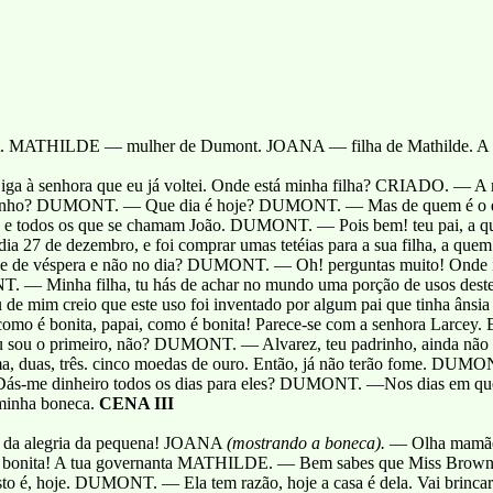
 MATHILDE — mulher de Dumont. JOANA — filha de Mathilde. 
iga à senhora que eu já voltei. Onde está minha filha? CRIADO. — A m
izinho? DUMONT. — Que dia é hoje? DUMONT. — Mas de quem é o
, e todos os que se chamam João. DUMONT. — Pois bem! teu pai, a q
ia 27 de dezembro, e foi comprar umas tetéias para a sua filha, a quem
de véspera e não no dia? DUMONT. — Oh! perguntas muito! Onde ir
. — Minha filha, tu hás de achar no mundo uma porção de usos deste 
 de mim creio que este uso foi inventado por algum pai que tinha ânsia 
mo é bonita, papai, como é bonita! Parece-se com a senhora Larcey.
sou o primeiro, não? DUMONT. — Alvarez, teu padrinho, ainda não
, duas, três. cinco moedas de ouro. Então, já não terão fome. 
ás-me dinheiro todos os dias para eles? DUMONT. —Nos dias em que
 minha boneca.
CENA III
 da alegria da pequena! JOANA
(mostrando a boneca).
— Olha mamãe
o bonita! A tua governanta MATHILDE. — Bem sabes que Miss Brown
sto é, hoje. DUMONT. — Ela tem razão, hoje a casa é dela. Vai brinca