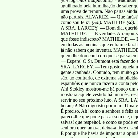
(em lágrimas e suplicante).
- Mathilde!
aguilhoado pela humilhação de saber 
uma prova de ternura. Não partas aind
não partirás. ALVAREZ. — Que farás
como sou feliz!
(Sai).
MATILDE
(só).
—
A SRA. LARCEY. — Bom dia, querida; c
MATHILDE. — É verdade. Arranjou-se n
que fosse indiscreto? MATHILDE. — D
em todas as meninas que entram e faz-lh
já não sabem que inventar. MATHILDE
quem lhe dou conta do que se passa 
— Espere! O Sr. Dumont está fazendo a
SRA. LARCEY. —Tem gosto aquela mulhe
gente acanhada. Contudo, tem muito gost
são, ao contrario, de extrema simplicid
espanhóis que nunca fazem a conta pelo
Ah! Stokley mostrou-me há pouco um ves
mostrara aquele vestido há um mês; r
servir no seu próximo luto. A SRA. LA
herança! Não digo isto por mim. Uma v
É preciso. Ah! como a senhora é feliz e
parece-lhe que pode passar sem ele, e 
salvas! que respeito!. e como se pode e
senhora quer, ama-a, deixa-a livre e s
E por que lhe havia de importar a o