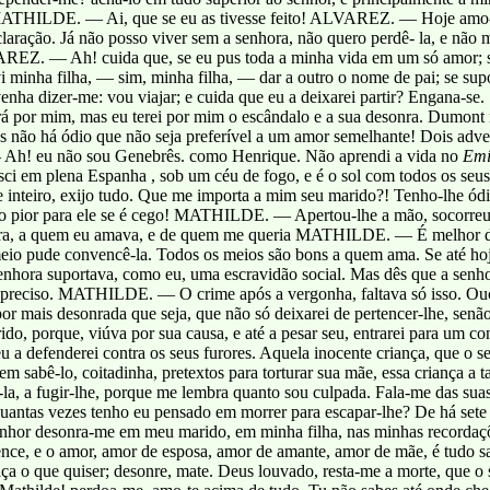
. MATHILDE. — Ai, que se eu as tivesse feito! ALVAREZ. — Hoje amo-
aração. Já não posso viver sem a senhora, não quero perdê- la, e não m
 — Ah! cuida que, se eu pus toda a minha vida em um só amor; se d
i minha filha, — sim, minha filha, — dar a outro o nome de pai; se sup
enha dizer-me: vou viajar; e cuida que eu a deixarei partir? Engana-se.
 por mim, mas eu terei por mim o escândalo e a sua desonra. Dumont n
 há ódio que não seja preferível a um amor semelhante! Dois adversá
Ah! eu não sou Genebrês. como Henrique. Não aprendi a vida no
Emí
sci em plena Espanha , sob um céu de fogo, e é o sol com todos os seus
e inteiro, exijo tudo. Que me importa a mim seu marido?! Tenho-l
or para ele se é cego! MATHILDE. — Apertou-lhe a mão, socorreu-o, 
a, a quem eu amava, e de quem me queria MATHILDE. — É melhor 
io pude convencê-la. Todos os meios são bons a quem ama. Se até hoje
senhora suportava, como eu, uma escravidão social. Mas dês que a sen
for preciso. MATHILDE. — O crime após a vergonha, faltava só isso. Ou
 por mais desonrada que seja, que não só deixarei de pertencer-lhe, sen
rido, porque, viúva por sua causa, e até a pesar seu, entrarei para um
eu a defenderei contra os seus furores. Aquela inocente criança, que o
 sem sabê-lo, coitadinha, pretextos para torturar sua mãe, essa criança a
ê-la, a fugir-lhe, porque me lembra quanto sou culpada. Fala-me das sua
antas vezes tenho eu pensado em morrer para escapar-lhe? De há sete a
nhor desonra-me em meu marido, em minha filha, nas minhas recordaç
e, e o amor, amor de esposa, amor de amante, amor de mãe, é tudo sac
o que quiser; desonre, mate. Deus louvado, resta-me a morte, que 