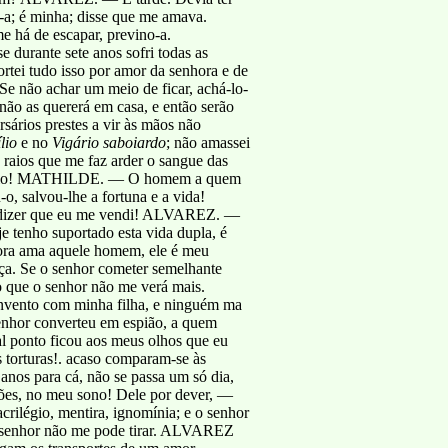
a; é minha; disse que me amava.
e há de escapar, previno-a.
urante sete anos sofri todas as
ortei tudo isso por amor da senhora e de
 Se não achar um meio de ficar, achá-lo-
ão as quererá em casa, e então serão
rios prestes a vir às mãos não
lio
e no
Vigário saboiardo
; não amassei
 raios que me faz arder o sangue das
he ódio! MATHILDE. — O homem a quem
salvou-lhe a fortuna e a vida!
dizer que eu me vendi! ALVAREZ. —
 tenho suportado esta vida dupla, é
hora ama aquele homem, ele é meu
ça. Se o senhor cometer semelhante
ão que o senhor não me verá mais.
 convento com minha filha, e ninguém ma
 senhor converteu em espião, a quem
 tal ponto ficou aos meus olhos que eu
s torturas!. acaso comparam-se às
nos para cá, não se passa um só dia,
ões, no meu sono! Dele por dever, —
rilégio, mentira, ignomínia; e o senhor
o senhor não me pode tirar. ALVAREZ