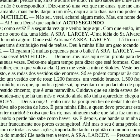
 Mathilde! perdoa-me, amo-te acima de tudo. Tu não sabes até onde ch
que não é correspondido!. Dize-me só uma vez que me amas, que me a
a amanhã. mais tarde. daqui a um mês, daqui a oito dias. não mo po
? MATHILDE. — Não sei. verei. acharei algum meio. Mas, em nome 
 Ah! meu Deus! que suplício!
ACTO SEGUNDO
omo está? É a segunda vez que venho hoje aqui. Com que então, imp
o outro dia. uma idéia. A SRA. LARCEY. -Uma idéia do Sr. Alvarez. 
e modo algum. Onde está Adriana? A SRA. LARCEY. — Lá ficou conv
es uma distribuição real de tetéias. Deu à minha filha um gato tocand
. — Chegaram já muitas pequenas para o baile? A SRA. LARCEY. — 
em sua casa! MATHILDE. — Demorei-me. mas aqui estou pronta para
s suas vezes. Deixe-me algum tempo para dizer que está formosa. Que
r, creio que volto a ela. Quem me veste a mim é Stokley. Veste be
o, e as rodas dos vestidos são enormes. Só se podem comparar às conta
ade: um vestido cor de rosa: 1.200 francos, um vestido branco, 1.500 fr
 miúdo, mas que, quando a gente sai, apresentam um pedacinho de papel
tido cinzento, que é uma maravilha. Cuidava que eu ainda estava de l
espondeu-me que há um mês o vestido ainda não tinha aparecido; ch
RCEY. — Deus a ouça! Tenho uma tia por quem hei de deitar luto de bo
iúva não precisa de luxo. É para minha filha, a quem devo procurar
m ter marido! é coisa que faz rir, mas ninguém sabe que falta faz um m
quando o perde não sabe como haver- se. E depois, que bandeira minha
ntrar francamente nos portos estrangeiros!. Ah! mas o seu é uma pérola
enhora de todas as suas ações; importa-lhe tanto a opinião do mundo c
pinião do mundo? Ele nada tem a temer. A SRA. LARCEY. — Pessoal