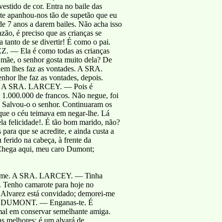
estido de cor. Entra no baile das
e apanhou-nos tão de supetão que eu
 7 anos a darem bailes. Não acha isso
ão, é preciso que as crianças se
tanto de se divertir! É como o pai.
Z. — Ela é como todas as crianças
mãe, o senhor gosta muito dela? De
m lhes faz as vontades. A SRA.
or lhe faz as vontades, depois.
la A SRA. LARCEY. — Pois é
 1.000.000 de francos. Não negue, foi
. Salvou-o o senhor. Continuaram os
e que o céu teimava em negar-lhe. Lá
la felicidade!. É tão bom marido, não?
 para que se acredite, e ainda custa a
ferido na cabeça, à frente da
hega aqui, meu caro Dumont;
iro-me. A SRA. LARCEY. — Tinha
s. Tenho camarote para hoje no
. Alvarez está convidado; demorei-me
á. DUMONT. — Enganas-te. É
mal em conservar semelhante amiga.
 melhores: é um alvará de