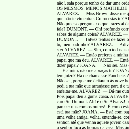
não!. saía porque tenho de dar uma or
OS MESMOS, MENOS MATHILDE
ALVAREZ. — Miss Brown disse-me que
que não te viu entrar. Como estás 
Não preciso perguntar o que trazes aí
fala? DUMONT. — Oh! profundo corrupt
sabes de alguma coisa? ALVAREZ. — Se 
DUMONT. — Talvez tenhas de fazei-o
tu, meu padrinho? ALVAREZ. — Adivi
sua
ALVAREZ. — Sim, com todas as mud
ALVAREZ. — Então preferes a minha 
papai que ma deu. ALVAREZ. — Então 
dizer papai? JOANA. — Não sei. Mas qu
— E a mim, não me abraças tu? JOANA. 
tem juízo? Há de chamar-se Fanchete
Não sei, porque me deitaram às nove
pedi a tua mãe que arranjasse para ti e
enfeitar-me. ALVAREZ. — Dá-me outro 
Pois papai deu alguma coisa. ALVAR
caro Sr. Dumont. Ah! é o Sr. Alvarez! 
parecer uns com os outros!. É como est
está tua mãe? JOANA. — Está com pap
uma velha amiga. velha, entenda-se, c
senhor, até que venha aquele jovem cas
o senhor faça as honras da casa. Mas 