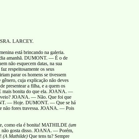
A SRA. LARCEY.
enina está brincando na galeria.
 dia amanhã. DUMONT. — É o de
uem não esquecem datas, na sua
 faz respeitosamente os seus
iam parar os homens se tivessem
gênero, cuja explicação não deves
de presentear a filha, e a quem os
 E mais bonita do que ela. JOANA. —
 veio? JOANA. — Não. Que foi que
DUMONT. — Hoje. DUMONT. — Que se há
 não fores travessa. JOANA. — Pois
, como ela é bonita! MATHILDE
(um
 não gosta disso. JOANA. — Porém,
r!
(A Mathilde)
Que tens tu? Sempre