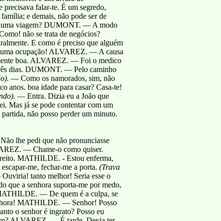
ecisava falar-te. É um segredo,
família; e demais, não pode ser de
r uma viagem? DUMONT. — A modo
mo! não se trata de negócios?
lmente. E como é preciso que alguém
r alguma ocupação! ALVAREZ. — A causa
mente boa. ALVAREZ. — Foi o medico
rês dias. DUMONT. — Pelo caminho
o).
— Como os namorados, sim, não
nco anos. boa idade para casar? Casa-te!
ndo).
— Entra. Dizia eu a João que
sei. Mas já se pode contentar com um
 partida, não posso perder um minuto.
o lhe pedi que não pronunciasse
LVAREZ. — Chame-o como quiser.
eito. MATHILDE. - Estou enferma,
escapar-me, fechar-me a porta.
(Trava
iria! tanto melhor! Seria esse o
endo que a senhora suporta-me por medo,
a. MATHILDE. — De quem é a culpa, se
ora! MATHILDE. — Senhor! Posso
uanto o senhor é ingrato? Posso eu
 mim? ALVAREZ. — É tarde. Devia ter