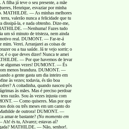
lha já teve o seu presente, a mãe
ueres, Henrique, esvaziar por minha
ródigo. MATHILDE. — As minhas melhores
erra, valerão nunca a felicidade que tu
a dissipá-la, e nada obtenho. Dize-me,
 MATHILDE. —Nenhuma! Fazes tudo
 um só minuto de tristeza, nem ainda
m motivo real. DUMONT. — Far-te-á
m. Verei. Arranjarei as coisas de
er ou a tua saúde. Já te vejo sorrir; o
 é o que deves dizer! Nunca te amei
 MATHILDE. — Por que havemos de levar
e-te algumas vezes! DUMONT. — És
ate com menos brandura. DUMONT. —
uando a gente gasta um dia inteiro em
ine às vezes; todavia, és tão boa
 sofrer? A coitadinha, quando nasceu pôs
 lágrimas às mães. Mas é preciso perdoar
ens razão. Sou às vezes injusta com
 DUMONT. — Como quiseres. Mas por que
mos dois ou três meses em um canto do
ua Mathilde de outrora! DUMONT. —
ca amar-te bastante?
(No
momento em
! és tu, Alvarez; estavas aí?
egada? MATHILDE. — Não, senhor!.