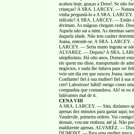
acabou hoje, graças a Deus!. Se não for
crianças? A SRA. LARCEY. — Naturalme
vinha perguntá-lo a A SRA. LARCEY. — 
ridículo? A SRA. LARCEY. — Então a min
divirtam. As mágoas chegam cedo. Desde
Aquela não sai a mim. As meninas saem
daquela idade. Não tem caráter determ
Joana, entende-se. A SRA. LARCEY. —
LARCEY. — Seria muito ingrata se não
ALVAREZ. — Depois? A SRA. LARCEY. 
simplíssimo. Há oito anos, Dumont est
ele quem mo disse, transportado de adm
negócios, e nada lhe faltava para ser fe
veio um dia em que nasceu Joana, tanto
Confiante! fiel à sua mulher! fiel à sua 
crer! Laborioso! hábil! meigo como uma 
companhia que comandava. Ah! se eu 
falávamos mal de ti.
CENA VIII
A SRA. LARCEY. — Sim, dizíamos que 
apenas dez minutos para gastar aqui; to
Vaudevile, primeira ordem. Vai comigo?
demais, vou-me embora; até já. Não p
maldizente apenas. ALVAREZ. — Dizer m
DUMONT. — Para uma mulher moça, uma 