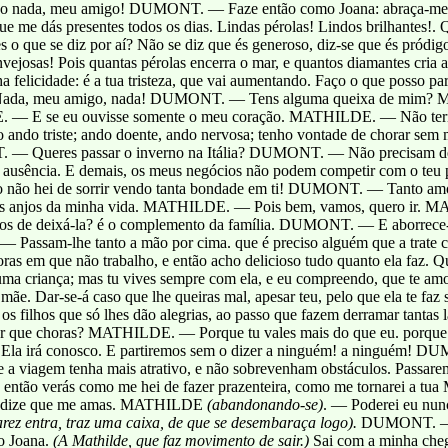
ada, meu amigo! DUMONT. — Faze então como Joana: abraça-me. A fi
 dás presentes todos os dias. Lindas pérolas! Lindos brilhantes!. Q
bes o que se diz por aí? Não se diz que és generoso, diz-se que és p
sas! Pois quantas pérolas encerra o mar, e quantos diamantes cria a t
elicidade: é a tua tristeza, que vai aumentando. Faço o que posso par
Nada, meu amigo, nada! DUMONT. — Tens alguma queixa de mim?
DE. — E se eu ouvisse somente o meu coração. MATHILDE. — Não teria
do triste; ando doente, ando nervosa; tenho vontade de chorar se
 Queres passar o inverno na Itália? DUMONT. — Não precisam de mi
usência. E demais, os meus negócios não podem competir com o teu praz
o hei de sorrir vendo tanta bondade em ti! DUMONT. — Tanto amor,
dois anjos da minha vida. MATHILDE. — Pois bem, vamos, quero ir.
 de deixá-la? é o complemento da família. DUMONT. — E aborrec
— Passam-lhe tanto a mão por cima. que é preciso alguém que a tr
oras em que não trabalho, e então acho delicioso tudo quanto ela faz. Q
 uma criança; mas tu vives sempre com ela, e eu compreendo, que te amof
mãe. Dar-se-á caso que lhe queiras mal, apesar teu, pelo que ela te faz
r os filhos que só lhes dão alegrias, ao passo que fazem derramar tantas
Por que choras? MATHILDE. — Porque tu vales mais do que eu. porque t
i. Ela irá conosco. E partiremos sem o dizer a ninguém! a ninguém!
 viagem tenha mais atrativo, e não sobrevenham obstáculos. Passare
então verás como me hei de fazer prazenteira, como me tornarei a t
nda; dize que me amas. MATHILDE
(abandonando-se)
. — Poderei eu nun
rez entra, traz uma caixa, de que se desembaraça logo).
DUMONT. — Ah
o Joana.
(A Mathilde, que faz movimento de sair.)
Sai com a minha ch