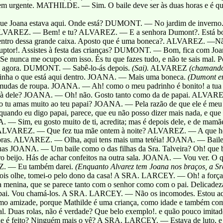
dem urgente. MATHILDE. — Sim. O baile deve ser às duas horas e é q
 Joana estava aqui. Onde está? DUMONT. — No jardim de inverno. 
tu? ALVAREZ. — Bem! e tu? ALVAREZ. — E a senhora Dumont?. Está
 dentro dessa grande caixa. Aposto que é uma boneca?. ALVAREZ. —Nã
or!. Assistes à festa das crianças? DUMONT. — Bom, fica com Joana
nunca me ocupo com isso. És tu que fazes tudo, e não te sais mal. Po
 agora. DUMONT. — Sabê-lo-ás depois.
(Sai).
ALVAREZ
(chamando
nha o que está aqui dentro. JOANA. — Mais uma boneca.
(Dumont en
as de roupa. JOANA. — Ah! como o meu padrinho é bonito! a tua b
à dele? JOANA. — Oh! não. Gosto tanto como da de papai. ALVAR
tu amas muito ao teu papai? JOANA. — Pela razão de que ele é m
ando eu digo papai, parece, que eu não posso dizer mais nada, e que
— Sim, eu gosto muito de ti, acredita; mas é depois dele, e de mamã
. ALVAREZ. — Que fez tua mãe ontem à noite? ALVAREZ. — A que h
 horas. ALVAREZ. — Olha, aqui tens mais uma tetéia! JOANA. — Bai
 tuas JOANA. — Um baile como o das filhas da Sra. Talveira? Oh! que b
beijo. Hás de achar confeitos na outra sala. JOANA. — Vou ver. O
EZ. — Eu também darei.
(Enquanto Alvarez tem Joana nos braços, a S
pois olhe, tomei-o pelo dono da casa! A SRA. LARCEY. — Oh! a força d
a menina, que se parece tanto com o senhor como com o pai. Delicadez
ai. Vou chamá-los. A SRA. LARCEY. — Não os incomodes. Estou aqu
omo amizade, porque Mathilde é uma criança, como idade e também como
al. Duas rolas, não é verdade? Que belo exemplo!. e quão pouco imitad
que é feito? Ninguém mais o vê? A SRA. LARCEY. — Estava de luto, e 