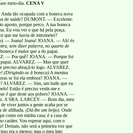
uase meio-dia.
CENA V
Anda tão ocupada com a boneca nova
 boa de saúde? DUMONT. — Excelente.
o aposto, porque perco. A tua boneca
. Eu vou ver o que há pela praça.
r que me havia de intrometer?
).
— Joana! Joana! JOANA. — Ah! és
tra, sem dizer palavra, no quarto de
oneca é maior que a do papai.
EZ. — Por quê? JOANA. — Porque foi
eu papai. ALVAREZ. — Mas que quer
 e preciso abraçá-lo logo. ALVAREZ.
e!
(Dirigindo-se à boneca)
A menina
oras se foi ela embora? JOANA. —
le? ALVAREZ. — Sim, um baile que eu
elo! Então é preciso vestir-me e
 que é que deste aos pobres? JOANA. —
ra.
A SRA. LARCEY. — Bom dia, meu
e viver juntos a gente acaba por se
a de afilhada.
(Dá-lhe um beijo).
Onde
i como em minha casa; é a casa de
 caráter. Vou esperar aqui, com o
o! Demais, não será a primeira vez que
isso era o menos; mas o meu luto