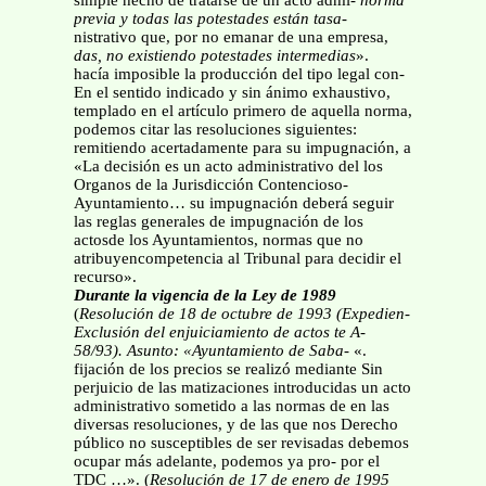
simple hecho de tratarse de un acto admi-
norma
previa y todas las potestades están tasa-
nistrativo que, por no emanar de una empresa,
das, no existiendo potestades intermedias
».
hacía imposible la producción del tipo legal con-
En el sentido indicado y sin ánimo exhaustivo,
templado en el artículo primero de aquella norma,
podemos citar las resoluciones siguientes:
remitiendo acertadamente para su impugnación, a
«La decisión es un acto administrativo del los
Organos de la Jurisdicción Contencioso-
Ayuntamiento… su impugnación deberá seguir
las reglas generales de impugnación de los
actosde los Ayuntamientos, normas que no
atribuyencompetencia al Tribunal para decidir el
recurso».
Durante la vigencia de la Ley de 1989
(
Resolución de 18 de octubre de 1993 (Expedien-
Exclusión del enjuiciamiento de actos
te A-
58/93). Asunto: «Ayuntamiento de Saba-
«.
fijación de los precios se realizó mediante Sin
perjuicio de las matizaciones introducidas un acto
administrativo sometido a las normas de en las
diversas resoluciones, y de las que nos Derecho
público no susceptibles de ser revisadas debemos
ocupar más adelante, podemos ya pro- por el
TDC …». (
Resolución de 17 de enero de
1995