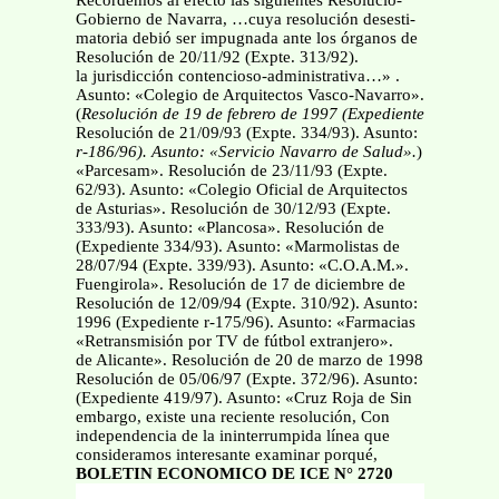
Recordemos al efecto las siguientes Resolucio-
Gobierno de Navarra, …cuya resolución desesti-
matoria debió ser impugnada ante los órganos de
Resolución de 20/11/92 (Expte. 313/92).
la jurisdicción contencioso-administrativa…» .
Asunto: «Colegio de Arquitectos Vasco-Navarro».
(
Resolución de 19 de febrero de 1997 (Expediente
Resolución de 21/09/93 (Expte. 334/93). Asunto:
r-186/96). Asunto: «Servicio Navarro de Salud».
)
«Parcesam». Resolución de 23/11/93 (Expte.
62/93). Asunto: «Colegio Oficial de Arquitectos
de Asturias». Resolución de 30/12/93 (Expte.
333/93). Asunto: «Plancosa». Resolución de
(Expediente 334/93). Asunto: «Marmolistas de
28/07/94 (Expte. 339/93). Asunto: «C.O.A.M.».
Fuengirola». Resolución de 17 de diciembre de
Resolución de 12/09/94 (Expte. 310/92). Asunto:
1996 (Expediente r-175/96). Asunto: «Farmacias
«Retransmisión por TV de fútbol extranjero».
de Alicante». Resolución de 20 de marzo de 1998
Resolución de 05/06/97 (Expte. 372/96). Asunto:
(Expediente 419/97). Asunto: «Cruz Roja de Sin
embargo, existe una reciente resolución, Con
independencia de la ininterrumpida línea que
consideramos interesante examinar porqué,
BOLETIN ECONOMICO DE ICE N° 2720