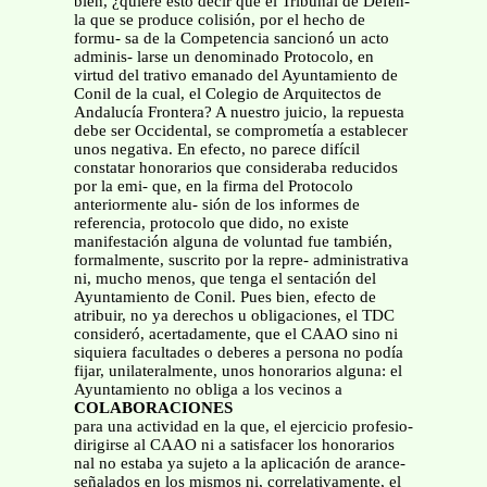
bien, ¿quiere esto decir que el Tribunal de Defen-
la que se produce colisión, por el hecho de
formu- sa de la Competencia sancionó un acto
adminis- larse un denominado Protocolo, en
virtud del trativo emanado del Ayuntamiento de
Conil de la cual, el Colegio de Arquitectos de
Andalucía Frontera? A nuestro juicio, la repuesta
debe ser Occidental, se comprometía a establecer
unos negativa. En efecto, no parece difícil
constatar honorarios que consideraba reducidos
por la emi- que, en la firma del Protocolo
anteriormente alu- sión de los informes de
referencia, protocolo que dido, no existe
manifestación alguna de voluntad fue también,
formalmente, suscrito por la repre- administrativa
ni, mucho menos, que tenga el sentación del
Ayuntamiento de Conil. Pues bien, efecto de
atribuir, no ya derechos u obligaciones, el TDC
consideró, acertadamente, que el CAAO sino ni
siquiera facultades o deberes a persona no podía
fijar, unilateralmente, unos honorarios alguna: el
Ayuntamiento no obliga a los vecinos a
COLABORACIONES
para una actividad en la que, el ejercicio profesio-
dirigirse al CAAO ni a satisfacer los honorarios
nal no estaba ya sujeto a la aplicación de arance-
señalados en los mismos ni, correlativamente, el