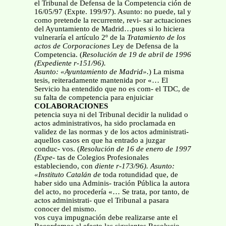
el Tribunal de Defensa de la Competencia ción de
16/05/97 (Expte. 199/97). Asunto: no puede, tal y
como pretende la recurrente, revi- sar actuaciones
del Ayuntamiento de Madrid…pues si lo hiciera
vulneraría el artículo 2º de la
Tratamiento de los
actos de Corporaciones
Ley de Defensa de la
Competencia. (
Resolución
de 19 de abril de 1996
(Expediente r-151/96).
Asunto: «Ayuntamiento de Madrid».
) La misma
tesis, reiteradamente mantenida por «… El
Servicio ha entendido que no es com- el TDC, de
su falta de competencia para enjuiciar
COLABORACIONES
petencia suya ni del Tribunal decidir la nulidad o
actos administrativos, ha sido proclamada en
validez de las normas y de los actos administrati-
aquellos casos en que ha entrado a juzgar
conduc- vos. (
Resolución de 16 de enero de 1997
(Expe-
tas de Colegios Profesionales
estableciendo, con
diente r-173/96). Asunto:
«Instituto Catalán de
toda rotundidad que, de
haber sido una Adminis- tración Pública la autora
del acto, no procedería «… Se trata, por tanto, de
actos administrati- que el Tribunal a pasara
conocer del mismo.
vos cuya impugnación debe realizarse ante el