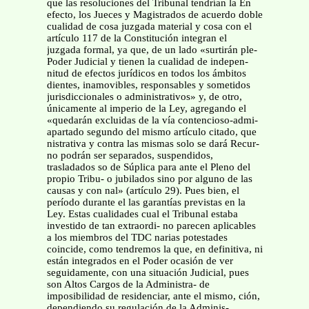
que las resoluciones del Tribunal tendrían la En
efecto, los Jueces y Magistrados de acuerdo doble
cualidad de cosa juzgada material y cosa con el
artículo 117 de la Constitución integran el
juzgada formal, ya que, de un lado «surtirán ple-
Poder Judicial y tienen la cualidad de indepen-
nitud de efectos jurídicos en todos los ámbitos
dientes, inamovibles, responsables y sometidos
jurisdiccionales o administrativos» y, de otro,
únicamente al imperio de la Ley, agregando el
«quedarán excluidas de la vía contencioso-admi-
apartado segundo del mismo artículo citado, que
nistrativa y contra las mismas solo se dará Recur-
no podrán ser separados, suspendidos,
trasladados so de Súplica para ante el Pleno del
propio Tribu- o jubilados sino por alguno de las
causas y con nal» (artículo 29). Pues bien, el
período durante el las garantías previstas en la
Ley. Estas cualidades cual el Tribunal estaba
investido de tan extraordi- no parecen aplicables
a los miembros del TDC narias potestades
coincide, como tendremos la que, en definitiva, ni
están integrados en el Poder ocasión de ver
seguidamente, con una situación Judicial, pues
son Altos Cargos de la Administra- de
imposibilidad de residenciar, ante el mismo, ción,
dependiendo su regulación de la Adminis-