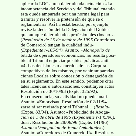
aplicar la LDC a una determinada actuación «La
incompetencia del Servicio y del Tribunal cuando
esta quede amparada por una norma legal para
tramitar y resolver la pretensión de que se o
reglamentaria. Así ha establecido, por ejemplo,
revise la decisión del la Delegación del Gobier-
que aunque determinados profesionales (los no…
(
Resolución de 23 de octubre de 1995
Corredores
de Comercio) tengan la cualidad indu-
(Expediente r-105/94). Asunto: «Monopolio de
bitada de operadores económicos, no resulta posi-
ble al Tribunal enjuiciar posibles prácticas anti-
«4. Las decisiones o acuerdos de las Corpora-
competitivas de los mismos, por venir amparadas
ciones Locales sobre concesión o denegación de
en su reglamento. En este sentido, podemos citar
tales licencias o autorizaciones, constituyen actos
Resolución de 30/10/93 (Expte. 325/92).
En consecuencia, su actividad no puede anali-
Asunto: «Emorvisa». Resolución de 02/11/94
zarse ni ser revisada por el Tribunal… (
Resolu-
(Expte. 83/94). Asunto: «Publicidad de Aboga-
ción de 1 de abril de 1996 (Expediente r-145/96).
dos». Resolución de 28/06/96 (Expte. 141/96).
Asunto «Denegación de Venta Ambulante».
)
Asunto: «Corredores de Comercio II». Resolu- «.