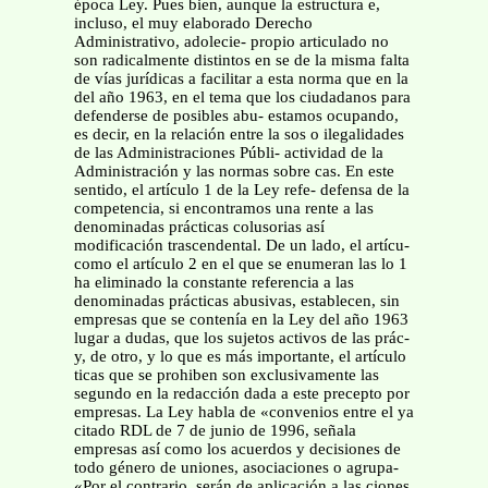
época Ley. Pues bien, aunque la estructura e,
incluso, el muy elaborado Derecho
Administrativo, adolecie- propio articulado no
son radicalmente distintos en se de la misma falta
de vías jurídicas a facilitar a esta norma que en la
del año 1963, en el tema que los ciudadanos para
defenderse de posibles abu- estamos ocupando,
es decir, en la relación entre la sos o ilegalidades
de las Administraciones Públi- actividad de la
Administración y las normas sobre cas. En este
sentido, el artículo 1 de la Ley refe- defensa de la
competencia, si encontramos una rente a las
denominadas prácticas colusorias así
modificación trascendental. De un lado, el artícu-
como el artículo 2 en el que se enumeran las lo 1
ha eliminado la constante referencia a las
denominadas prácticas abusivas, establecen, sin
empresas que se contenía en la Ley del año 1963
lugar a dudas, que los sujetos activos de las prác-
y, de otro, y lo que es más importante, el artículo
ticas que se prohiben son exclusivamente las
segundo en la redacción dada a este precepto por
empresas. La Ley habla de «convenios entre el ya
citado RDL de 7 de junio de 1996, señala
empresas así como los acuerdos y decisiones de
todo género de uniones, asociaciones o agrupa-
«Por el contrario, serán de aplicación a las ciones