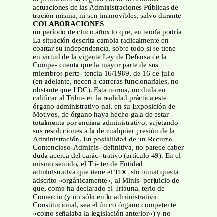
actuaciones de las Administraciones Públicas de
tración misma, ni son inamovibles, salvo durante
COLABORACIONES
un período de cinco años lo que, en teoría podría
La situación descrita cambia radicalmente en
coartar su independencia, sobre todo si se tiene
en virtud de la vigente Ley de Defensa de la
Compe- cuenta que la mayor parte de sus
miembros perte- tencia 16/1989, de 16 de julio
(en adelante, necen a carreras funcionariales, no
obstante que LDC). Esta norma, no duda en
calificar al Tribu- en la realidad práctica este
órgano administrativo nal, en su Exposición de
Motivos, de órgano haya hecho gala de estar
totalmente por encima administrativo, sujetando
sus resoluciones a la de cualquier presión de la
Administración. En posibilidad de un Recurso
Contencioso-Adminis- definitiva, no parece caber
duda acerca del carác- trativo (artículo 49). En el
mismo sentido, el Tri- ter de Entidad
administrativa que tiene el TDC sin bunal queda
adscrito «orgánicamente», al Minis- perjuicio de
que, como ha declarado el Tribunal terio de
Comercio (y no sólo en lo administrativo
Constitucional, sea el único órgano competente
«como señalaba la legislación anterior») y no