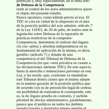
petencias y, muy especialmente, en el tema refe-
de Defensa de la Competencia
rente al control de los actos administrativos quees
el objeto del presente estudio.
Parece oportuno, como trámite previo al exa- El
TDC se crea en virtud de lo dispuesto en el men
de la posición jurídica del acto adminis- artículo 7
de la Ley 110/63, de 20 de julio, de trativo ante la
legislación sobre Defensa de la represión de
prácticas restrictivas de la competen-
Competencia, determinar el carácter del órgano
cia con «plena y absoluta independencia en su
fundamental de aplicación de la misma, es decir,
gestión» (artículo 7) y dotado de una
competencia el del Tribunal de Defensa de la
Competencia (en que «será privativa en cuanto a
las declaraciones adelante TDC). En este aspecto,
llama la atención o intimaciones previstas en esta
Ley, y las resolu- que, conforme va situándose
este Tribunal dentro ciones que el mismo adopte
en la materia gozarán de la posición jurídica que
de acuerdo con su de presunción legal de certeza
sin posibilidad de naturaleza le corresponde, esto
es, la de órgano prueba en contrario, y surtirán
plenitud de efectos administrativo, paralelamente,
parece que el jurídicos en todos los ámbitos
jurisdiccionales o legislador intenta ampliar el