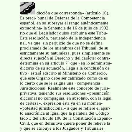
dicción que corresponda» (artículo 10).
Es preci- bunal de Defensa de la Competencia
español, en so subrayar el rango auténticamente
extraordina- la Sentencia de 16 de julio de 1992.
rio que el Legislador quiso atribuir a este Tribu-
Esta resolución, partiendo de la independencia
nal, ya que, sin perjuicio de que no se defina
proclamada de los miembros del Tribunal, de su
estrictamente su naturaleza, pues simplemente se
directa sujeción al Derecho y del carácter contra-
determina en su artículo 7º que «en lo administra-
dictorio de su actuación, llega a la conclusión de
tivo» estará adscrito al Ministerio de Comercio,
que este Organo debe ser calificado como de es
lo cierto que se le asigna una «competencia»
Jurisdiccional. Realmente este concepto de juris-
privativa, teniendo sus resoluciones «presunción
diccional no compagina, en absoluto, con la legal
de certeza», expresión esta ya en su momen-
«potestad jurisdiccional» a que se refiere el apar-
to anacrónica al igual que la paralela del Código
tado 3 del artículo 100 de la Constitución Españo-
Civil, que en definitiva quiere poner de relieve la
y que se atribuye a los Juzgados y Tribunales.