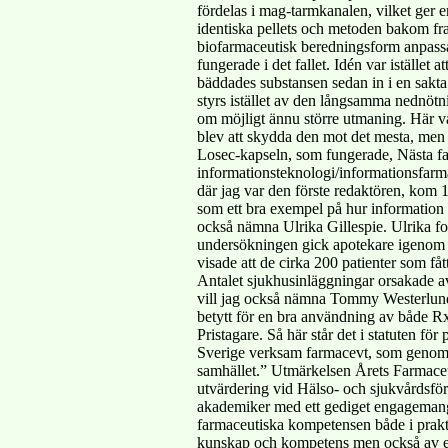
fördelas i mag-tarmkanalen, vilket ger 
identiska pellets och metoden bakom fra
biofarmaceutisk beredningsform anpassad
fungerade i det fallet. Idén var istället 
bäddades substansen sedan in i en sakta
styrs istället av den långsamma nednötn
om möjligt ännu större utmaning. Här var
blev att skydda den mot det mesta, men 
Losec-kapseln, som fungerade, Nästa fa
informationsteknologi/informationsfarmaci
där jag var den förste redaktören, kom 
som ett bra exempel på hur information k
också nämna Ulrika Gillespie. Ulrika f
undersökningen gick apotekare igenom l
visade att de cirka 200 patienter som få
Antalet sjukhusinläggningar orsakade av 
vill jag också nämna Tommy Westerlund.
betytt för en bra användning av både Rx 
Pristagare. Så här står det i statuten fö
Sverige verksam farmacevt, som genom sin
samhället.” Utmärkelsen Årets Farmaceu
utvärdering vid Hälso- och sjukvårdsfö
akademiker med ett gediget engagemang
farmaceutiska kompetensen både i prakt
kunskap och kompetens men också av en k