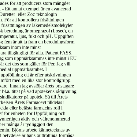
lades för att producera stora mängder
. - Ett annat exempel är en avancerad
Duretter- eller Zoc-teknologin
. För att kontrollera frisättningen
; frisättningen av läkemedelsmolekyler
isk beredning är omeprazol (Losec), en
emperatur, ljus, fukt och pH. Uppgiften
og fem år att ta fram en beredningsform,
rksam inom inte minst
ra tillgängligt för alla. Patient FASS,
tsning som uppmärksammas inte minst i EU
r det dos som gäller för Per. Jag vill
 medial uppmärksamhet. I
pföljning ett år efter utskrivningen
ämfört med en lika stor kontrollgrupp.
re. Innan jag avslöjar årets pristagare
l.a. tittat på vad apotekens rådgivning
indikatorer på apotek. Så till Årets
rkelsen Årets Farmacevt tilldelas i
kla eller befästa farmacins roll i
ef för enheten för Uppföljning och
 synnerligen aktiv och välrenommerad
er många år tydliggjort den
emin. Björns arbete kännetecknas av
 betydelse är hans outtröttliga förmåga