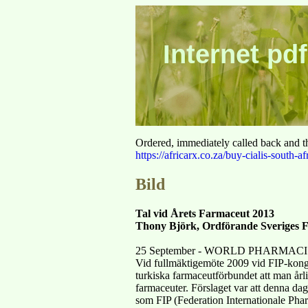
Internet pdf
Ordered, immediately called back and t
https://africarx.co.za/buy-cialis-south-af
Bild
Tal vid Årets Farmaceut 2013
Thony Björk, Ordförande Sveriges 
25 September - WORLD PHARMAC
Vid fullmäktigemöte 2009 vid FIP-kongre
turkiska farmaceutförbundet att man årli
farmaceuter. Förslaget var att denna dag
som FIP (Federation Internationale Phar