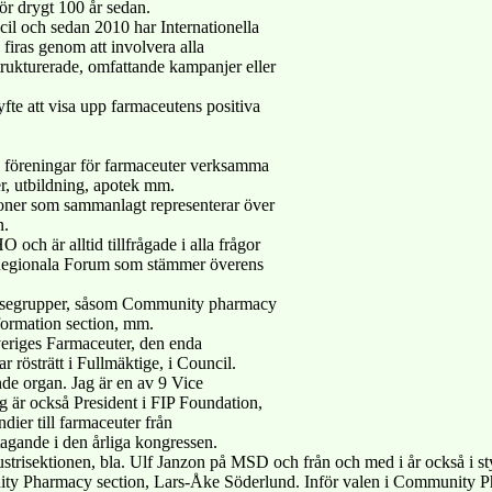
ör drygt 100 år sedan.
cil och sedan 2010 har Internationella
iras genom att involvera alla
rukturerade, omfattande kampanjer eller
yfte att visa upp farmaceutens positiva
a föreningar för farmaceuter verksamma
r, utbildning, apotek mm.
oner som sammanlagt representerar över
n.
och är alltid tillfrågade i alla frågor
 Regionala Forum som stämmer överens
ressegrupper, såsom Community pharmacy
nformation section, mm.
veriges Farmaceuter, den enda
 rösträtt i Fullmäktige, i Council.
nde organ. Jag är en av 9 Vice
jag är också President i FIP Foundation,
ndier till farmaceuter från
tagande i den årliga kongressen.
strisektionen, bla. Ulf Janzon på MSD och från och med i år också i st
y Pharmacy section, Lars-Åke Söderlund. Inför valen i Community Ph