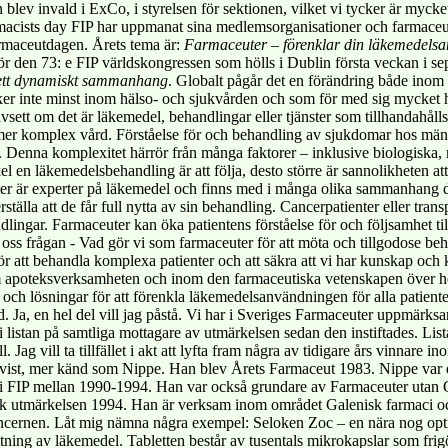
ev invald i ExCo, i styrelsen för sektionen, vilket vi tycker är mycket r
acists day FIP har uppmanat sina medlemsorganisationer och farmaceute
armaceutdagen. Årets tema är:
Farmaceuter – förenklar din läkemedelsa
r den 73: e FIP världskongressen som hölls i Dublin första veckan i se
i ett dynamiskt sammanhang
. Globalt pågår det en förändring både ino
ker inte minst inom hälso- och sjukvården och som för med sig mycket
 Oavsett om det är läkemedel, behandlingar eller tjänster som tillhandahå
lt mer komplex vård. Förståelse för och behandling av sjukdomar hos mä
. Denna komplexitet härrör från många faktorer – inklusive biologiska
kel en läkemedelsbehandling är att följa, desto större är sannolikheten at
ter är experter på läkemedel och finns med i många olika sammanhang dä
rställa att de får full nytta av sin behandling. Cancerpatienter eller trans
gar. Farmaceuter kan öka patientens förståelse för och följsamhet till t
 oss frågan - Vad gör vi som farmaceuter för att möta och tillgodose be
 för att behandla komplexa patienter och att säkra att vi har kunskap och
nom apoteksverksamheten och inom den farmaceutiska vetenskapen över h
r och lösningar för att förenkla läkemedelsanvändningen för alla patient
land. Ja, en hel del vill jag påstå. Vi har i Sveriges Farmaceuter uppmär
 listan på samtliga mottagare av utmärkelsen sedan den instiftades. Lis
l. Jag vill ta tillfället i akt att lyfta fram några av tidigare års vinnar
qvist, mer känd som Nippe. Han blev Årets Farmaceut 1983. Nippe var e
nt i FIP mellan 1990-1994. Han var också grundare av Farmaceuter utan 
ick utmärkelsen 1994. Han är verksam inom området Galenisk farmaci och
ncernen. Låt mig nämna några exempel: Seloken Zoc – en nära nog opt
tning av läkemedel. Tabletten består av tusentals mikrokapslar som frigö