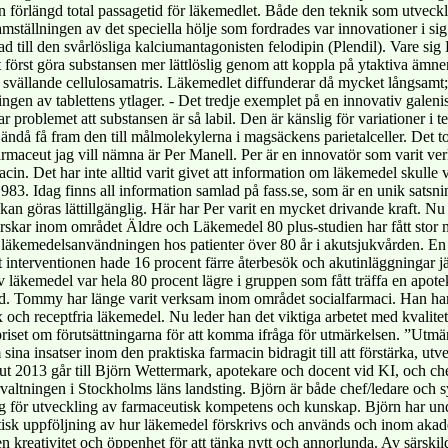
en förlängd total passagetid för läkemedlet. Både den teknik som utveck
mställningen av det speciella hölje som fordrades var innovationer i sig
 till den svårlösliga kalciumantagonisten felodipin (Plendil). Vare sig 
att först göra substansen mer lättlöslig genom att koppla på ytaktiva ämnen
 svällande cellulosamatris. Läkemedlet diffunderar då mycket långsamt
ingen av tablettens ytlager. - Det tredje exemplet på en innovativ galen
 problemet att substansen är så labil. Den är känslig för variationer i t
ändå få fram den till målmolekylerna i magsäckens parietalceller. Det t
rmaceut jag vill nämna är Per Manell. Per är en innovatör som varit ve
n. Det har inte alltid varit givet att information om läkemedel skulle va
1983. Idag finns all information samlad på fass.se, som är en unik sa
an göras lättillgänglig. Här har Per varit en mycket drivande kraft. Nu ä
orskar inom området Äldre och Läkemedel 80 plus-studien har fått stor
äkemedelsanvändningen hos patienter över 80 år i akutsjukvården. En up
tt interventionen hade 16 procent färre återbesök och akutinläggningar j
läkemedel var hela 80 procent lägre i gruppen som fått träffa en apoteka
 Tommy har länge varit verksam inom området socialfarmaci. Han har b
och receptfria läkemedel. Nu leder han det viktiga arbetet med kvalitets
r priset om förutsättningarna för att komma ifråga för utmärkelsen. ”Utmä
a insatser inom den praktiska farmacin bidragit till att förstärka, utvec
t 2013 går till Björn Wettermark, apotekare och docent vid KI, och ch
rvaltningen i Stockholms läns landsting. Björn är både chef/ledare och
 för utveckling av farmaceutisk kompetens och kunskap. Björn har und
isk uppföljning av hur läkemedel förskrivs och används och inom akad
reativitet och öppenhet för att tänka nytt och annorlunda. Av särskild