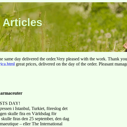
 Articles
he same day delivered the order.Very pleased with the work. Thank yo
rica.html
great prices, delivered on the day of the order. Pleasant manag
Farmaceuter
ISTS DAY!
ssen i Istanbul, Turkiet, föreslog det
gen skulle fira en Världsdag för
 skulle firas den 25 september, den dag
maeutique – eller The International