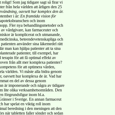
oligt! Som jag tidigare sagt så firar vi
r från hela världen att årligen den 25
nvändning, oavsett hur komplex den är.
ptember i år:
En framtida vision för
m apoteksbranschen och inom
 hopp. Fler nya behandlingsmetoder och
lls av vårdgivare, kan farmaceuter och
nniskor är komplicerat och utmanande,
, medicinska, beteendevetenskapliga och
t patienten använder sina läkemedel rätt
r man kan hjälpa patienter att ta sina
planterade patienter, till exempel, har
erapin för att få optimal effekt av
hoven från allt mer komplexa patienter?
 kompetens för att optimera vården,
ela världen. Vi måste alla bidra genom
er, oavsett hur komplexa de är. Vad har
ksammat en del av dessa genom
tan är imponerande och några av tidigare
e inom lite olika verksamhetsområden. Den
n förgrundsfigur inom bl.a.
Gränser i Sverige. En annan farmaceut
 har spelat en viktig roll inom
imal beredning i den meningen att den
rs när tabletten faller sönder och sedan