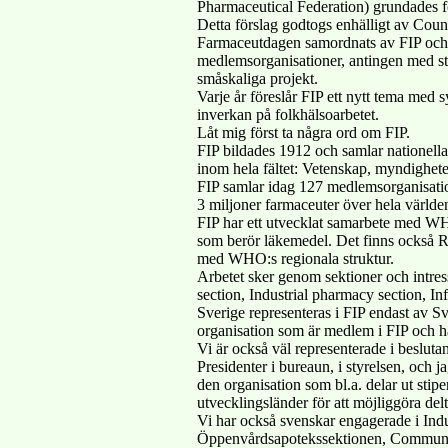
Pharmaceutical Federation) grundades f
Detta förslag godtogs enhälligt av Coun
Farmaceutdagen samordnats av FIP och f
medlemsorganisationer, antingen med st
småskaliga projekt.
Varje år föreslår FIP ett nytt tema med s
inverkan på folkhälsoarbetet.
Låt mig först ta några ord om FIP.
FIP bildades 1912 och samlar nationell
inom hela fältet: Vetenskap, myndighete
FIP samlar idag 127 medlemsorganisati
3 miljoner farmaceuter över hela världe
FIP har ett utvecklat samarbete med WHO 
som berör läkemedel. Det finns också
med WHO:s regionala struktur.
Arbetet sker genom sektioner och int
section, Industrial pharmacy section, I
Sverige representeras i FIP endast av S
organisation som är medlem i FIP och har
Vi är också väl representerade i besluta
Presidenter i bureaun, i styrelsen, och 
den organisation som bl.a. delar ut stipe
utvecklingsländer för att möjliggöra del
Vi har också svenskar engagerade i Indu
Öppenvårdsapotekssektionen, Communit