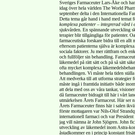
Sveriges Farmaceuter Lars-Åke och han bl
idag över hela världen The World Pharm
september delta i den Internationella F
Detta tema går hand i hand med temat fö
komplexa patienter – integrerad vård 
sjukvården. En spännande utveckling s
terapier blir tillgängliga för patienter.
farmaceutiska forskare bidra till en al
eftersom patienterna själva är komplexa
sociala faktorer. Ju mer rättfram och en
och fullföljer sin behandling. Farmaceu
läkemedel på rätt sätt och på så sätt säke
ofta mycket komplexa läkemedelsbehandlin
behandlingen. Vi måste hela tiden ställa
Att medverka till att utforma strategier
måste ingå i framtida initiativ både i
att dela med oss av våra tankar, visione
då farmaceuter bidragit till här i vårt 
utmärkelsen Årets Farmaceut. Här ser ni
Årets Farmaceuter finns här i salen ikväl
förste mottagaren var Nils-Olof Strand
internationell farmaci och var Preside
jag vill nämna är John Sjögren. John f
utveckling av läkemedel inom Astra-ko
åstadkommer en i princip konstant frisät