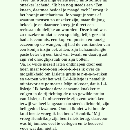
‘Nee, dit wordt mijn eerste keer,’ antwoordde hij
onzeker lachend. ‘Ik ben nog steeds een ‘Een
knaap, daarmee bedoel je maagd toch?’ vroeg ik
het hoopje anticharisma. Je vraagt je soms af
waarom mensen zo onzeker zijn, maar dit jong
bekeek je en daarmee kreeg je direct een
reeksaan duidelijke antwoorden. Deze knul was
zo onzeker omdat ie een spichtig, lelijk gezicht
had als eenmuis, een kop vol puisten en ranzig
eczeem op de wangen, hij had de voortanden van
een konijn inzijn bek zitten, zijn lichaamslengte
paste beter bij een kind van twaalf en daarbij zat
zijn vel onooglijkstrak om zijn botten.
‘Ja, ik wilde mezelf laten ontknapen door een
hoer, maar t-t-t-t-oen l-l-l-l-l-l-l-as ik over de
mogelijkheid om Lisletje gratis te n-n-n-n-euken
en t-t-toen wist het wel. L-l-l-lisletje is namelijk
mijnfavoriete pornoster. Mijn rukvoer, dat is L-l-
lisletje.’ Ik besloot deze eenzame knakker te
volgen in de rij richting de o zo gewilde pruim
van Lisletje. Ik observeerde zijn zenuwtrekken
terwijl we heel langzaamaan steeds dichterbij zijn
heiligedoel kwamen. Omdat ik niet wist hoe de
knul heette vroeg ik het hem: ‘Hendrik.’ Mij
vroeg Hendrikop zijn beurt niets terug, daarvoor
was hij immers veel te verlegen en te bedeesd
voor wat dan niet al.