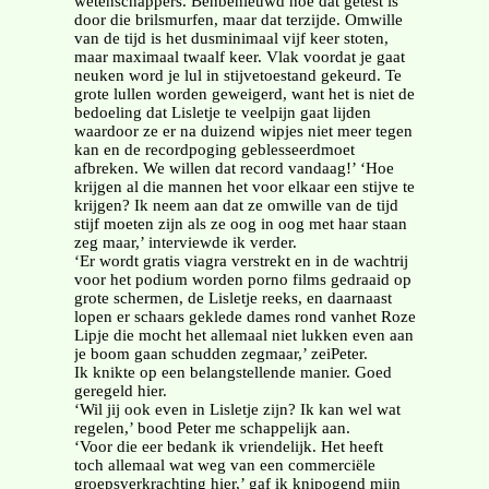
wetenschappers. Benbenieuwd hoe dat getest is
door die brilsmurfen, maar dat terzijde. Omwille
van de tijd is het dusminimaal vijf keer stoten,
maar maximaal twaalf keer. Vlak voordat je gaat
neuken word je lul in stijvetoestand gekeurd. Te
grote lullen worden geweigerd, want het is niet de
bedoeling dat Lisletje te veelpijn gaat lijden
waardoor ze er na duizend wipjes niet meer tegen
kan en de recordpoging geblesseerdmoet
afbreken. We willen dat record vandaag!’ ‘Hoe
krijgen al die mannen het voor elkaar een stijve te
krijgen? Ik neem aan dat ze omwille van de tijd
stijf moeten zijn als ze oog in oog met haar staan
zeg maar,’ interviewde ik verder.
‘Er wordt gratis viagra verstrekt en in de wachtrij
voor het podium worden porno films gedraaid op
grote schermen, de Lisletje reeks, en daarnaast
lopen er schaars geklede dames rond vanhet Roze
Lipje die mocht het allemaal niet lukken even aan
je boom gaan schudden zegmaar,’ zeiPeter.
Ik knikte op een belangstellende manier. Goed
geregeld hier.
‘Wil jij ook even in Lisletje zijn? Ik kan wel wat
regelen,’ bood Peter me schappelijk aan.
‘Voor die eer bedank ik vriendelijk. Het heeft
toch allemaal wat weg van een commerciële
groepsverkrachting hier,’ gaf ik knipogend mijn