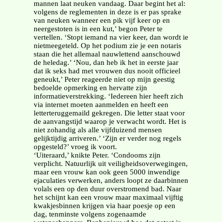
mannen laat neuken vandaag. Daar begint het al:
volgens de reglementen in deze is er pas sprake
van neuken wanneer een pik vijf keer op en
neergestoten is in een kut,’ begon Peter te
vertellen. ‘Stopt iemand na vier keer, dan wordt ie
nietmeegeteld. Op het podium zie je een notaris
staan die het allemaal nauwlettend aanschouwd
de heledag.’ ‘Nou, dan heb ik het in eerste jaar
dat ik seks had met vrouwen dus nooit officieel
geneukt,’ Peter reageerde niet op mijn geestig
bedoelde opmerking en hervatte zijn
informatieverstrekking. ‘Iedereen hier heeft zich
via internet moeten aanmelden en heeft een
letterteruggemaild gekregen. Die letter staat voor
de aanvangstijd waarop je verwacht wordt. Het is
niet zohandig als alle vijfduizend mensen
gelijktijdig arriveren.’ ‘Zijn er verder nog regels
opgesteld?’ vroeg ik voort.
‘Uiteraard,’ knikte Peter. ‘Condooms zijn
verplicht. Natuurlijk uit veiligheidsoverwegingen,
maar een vrouw kan ook geen 5000 inwendige
ejaculaties verwerken, anders loopt ze daarbinnen
volals een op den duur overstromend bad. Naar
het schijnt kan een vrouw maar maximaal vijftig
kwakjesbinnen krijgen via haar poesje op een
dag, tenminste volgens zogenaamde