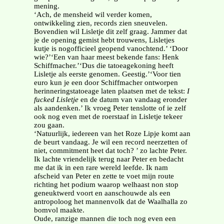
mening.
‘Ach, de mensheid wil verder komen,
ontwikkeling zien, records zien sneuvelen.
Bovendien wil Lisletje dit zelf graag. Jammer dat
je de opening gemist hebt trouwens, Lisletjes
kutje is nogofficieel geopend vanochtend.’ ‘Door
wie?’‘Een van haar meest bekende fans: Henk
Schiffmacher.’‘Dus die tatoeagekoning heeft
Lisletje als eerste genomen. Geestig.’‘Voor tien
euro kun je een door Schiffmacher ontworpen
herinneringstatoeage laten plaatsen met de tekst:
I
fucked Lisletje
en de datum van vandaag eronder
als aandenken.’ Ik vroeg Peter tenslotte of ie zelf
ook nog even met de roerstaaf in Lisletje tekeer
zou gaan.
‘Natuurlijk, iedereen van het Roze Lipje komt aan
de beurt vandaag. Je wil een record neerzetten of
niet, commitment heet dat toch? ’ zo lachte Peter.
Ik lachte vriendelijk terug naar Peter en bedacht
me dat ik in een rare wereld leefde. Ik nam
afscheid van Peter en zette te voet mijn route
richting het podium waarop welhaast non stop
geneuktwerd voort en aanschouwde als een
antropoloog het mannenvolk dat de Waalhalla zo
bomvol maakte.
Oude, ranzige mannen die toch nog even een