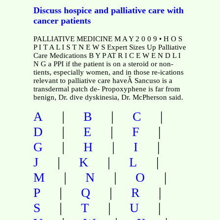
Discuss hospice and palliative care with
cancer patients
PALLIATIVE MEDICINE M A Y 2 0 0 9 • H O S
P I T A L I S T N E W S Expert Sizes Up Palliative
Care Medications B Y P AT R I C E W E N D L I
N G a PPI if the patient is on a steroid or non-
tients, especially women, and in those re-ications
relevant to palliative care haveǠ Sancuso is a
transdermal patch de- Propoxyphene is far from
benign, Dr. dive dyskinesia, Dr. McPherson said.
|
|
|
A
B
C
|
|
|
D
E
F
|
|
|
G
H
I
|
|
|
J
K
L
|
|
|
M
N
O
|
|
|
P
Q
R
|
|
|
S
T
U