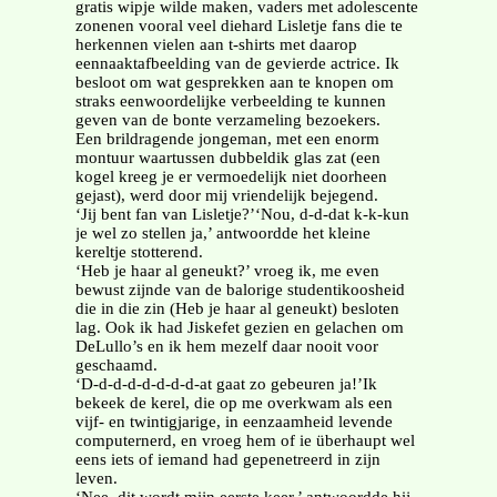
gratis wipje wilde maken, vaders met adolescente
zonenen vooral veel diehard Lisletje fans die te
herkennen vielen aan t-shirts met daarop
eennaaktafbeelding van de gevierde actrice. Ik
besloot om wat gesprekken aan te knopen om
straks eenwoordelijke verbeelding te kunnen
geven van de bonte verzameling bezoekers.
Een brildragende jongeman, met een enorm
montuur waartussen dubbeldik glas zat (een
kogel kreeg je er vermoedelijk niet doorheen
gejast), werd door mij vriendelijk bejegend.
‘Jij bent fan van Lisletje?’‘Nou, d-d-dat k-k-kun
je wel zo stellen ja,’ antwoordde het kleine
kereltje stotterend.
‘Heb je haar al geneukt?’ vroeg ik, me even
bewust zijnde van de balorige studentikoosheid
die in die zin (Heb je haar al geneukt) besloten
lag. Ook ik had Jiskefet gezien en gelachen om
DeLullo’s en ik hem mezelf daar nooit voor
geschaamd.
‘D-d-d-d-d-d-d-d-at gaat zo gebeuren ja!’Ik
bekeek de kerel, die op me overkwam als een
vijf- en twintigjarige, in eenzaamheid levende
computernerd, en vroeg hem of ie überhaupt wel
eens iets of iemand had gepenetreerd in zijn
leven.