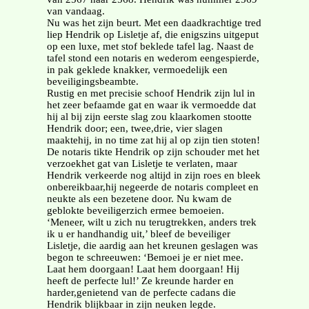
van vandaag.
Nu was het zijn beurt. Met een daadkrachtige tred
liep Hendrik op Lisletje af, die enigszins uitgeput
op een luxe, met stof beklede tafel lag. Naast de
tafel stond een notaris en wederom eengespierde,
in pak geklede knakker, vermoedelijk een
beveiligingsbeambte.
Rustig en met precisie schoof Hendrik zijn lul in
het zeer befaamde gat en waar ik vermoedde dat
hij al bij zijn eerste slag zou klaarkomen stootte
Hendrik door; een, twee,drie, vier slagen
maaktehij, in no time zat hij al op zijn tien stoten!
De notaris tikte Hendrik op zijn schouder met het
verzoekhet gat van Lisletje te verlaten, maar
Hendrik verkeerde nog altijd in zijn roes en bleek
onbereikbaar,hij negeerde de notaris compleet en
neukte als een bezetene door. Nu kwam de
geblokte beveiligerzich ermee bemoeien.
‘Meneer, wilt u zich nu terugtrekken, anders trek
ik u er handhandig uit,’ bleef de beveiliger
Lisletje, die aardig aan het kreunen geslagen was
begon te schreeuwen: ‘Bemoei je er niet mee.
Laat hem doorgaan! Laat hem doorgaan! Hij
heeft de perfecte lul!’ Ze kreunde harder en
harder,genietend van de perfecte cadans die
Hendrik blijkbaar in zijn neuken legde.