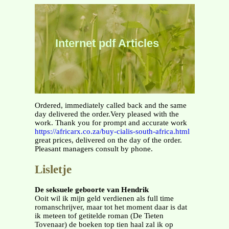
Internet pdf Articles
Ordered, immediately called back and the same
day delivered the order.Very pleased with the
work. Thank you for prompt and accurate work
https://africarx.co.za/buy-cialis-south-africa.html
great prices, delivered on the day of the order.
Pleasant managers consult by phone.
Lisletje
De seksuele geboorte van Hendrik
Ooit wil ik mijn geld verdienen als full time
romanschrijver, maar tot het moment daar is dat
ik meteen tof getitelde roman (De Tieten
Tovenaar) de boeken top tien haal zal ik op