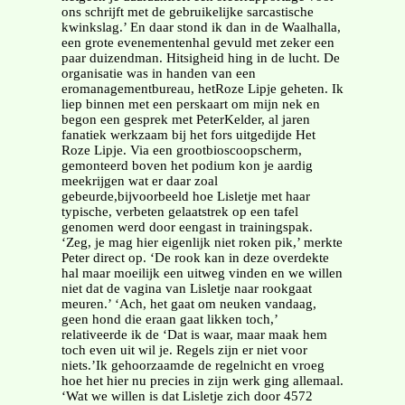
ons schrijft met de gebruikelijke sarcastische
kwinkslag.’ En daar stond ik dan in de Waalhalla,
een grote evenementenhal gevuld met zeker een
paar duizendman. Hitsigheid hing in de lucht. De
organisatie was in handen van een
eromanagementbureau, hetRoze Lipje geheten. Ik
liep binnen met een perskaart om mijn nek en
begon een gesprek met PeterKelder, al jaren
fanatiek werkzaam bij het fors uitgedijde Het
Roze Lipje. Via een grootbioscoopscherm,
gemonteerd boven het podium kon je aardig
meekrijgen wat er daar zoal
gebeurde,bijvoorbeeld hoe Lisletje met haar
typische, verbeten gelaatstrek op een tafel
genomen werd door eengast in trainingspak.
‘Zeg, je mag hier eigenlijk niet roken pik,’ merkte
Peter direct op. ‘De rook kan in deze overdekte
hal maar moeilijk een uitweg vinden en we willen
niet dat de vagina van Lisletje naar rookgaat
meuren.’ ‘Ach, het gaat om neuken vandaag,
geen hond die eraan gaat likken toch,’
relativeerde ik de ‘Dat is waar, maar maak hem
toch even uit wil je. Regels zijn er niet voor
niets.’Ik gehoorzaamde de regelnicht en vroeg
hoe het hier nu precies in zijn werk ging allemaal.
‘Wat we willen is dat Lisletje zich door 4572