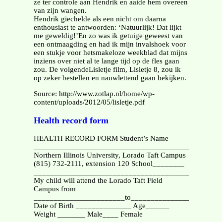
ze ter controle aan Hendrik en aaide hem overeen
van zijn wangen.
Hendrik giechelde als een nicht om daarna
enthousiast te antwoorden: ‘Natuurlijk! Dat lijkt
me geweldig!’En zo was ik getuige geweest van
een ontmaagding en had ik mijn invalshoek voor
een stukje voor hetsmakeloze weekblad dat mijns
inziens over niet al te lange tijd op de fles gaan
zou. De volgendeLisletje film, Lisletje 8, zou ik
op zeker bestellen en nauwlettend gaan bekijken.
Source: http://www.zotlap.nl/home/wp-
content/uploads/2012/05/lisletje.pdf
Health record form
HEALTH RECORD FORM Student’s Name
_________________________________________
Northern Illinois University, Lorado Taft Campus
(815) 732-2111, extension 120 School________
_________________________________________
My child will attend the Lorado Taft Field
Campus from
_______________________to_______________________
Date of Birth ______________ Age______
Weight _______ Male____ Female