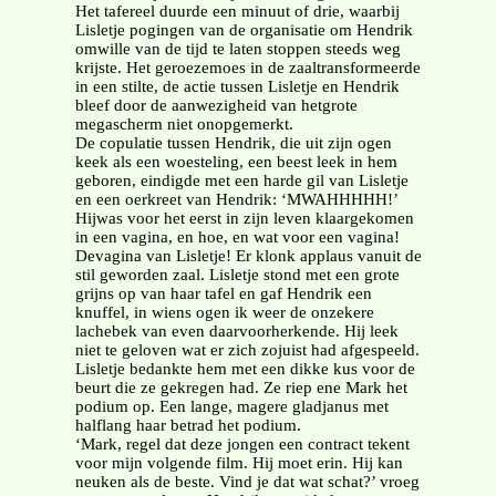
Het tafereel duurde een minuut of drie, waarbij
Lisletje pogingen van de organisatie om Hendrik
omwille van de tijd te laten stoppen steeds weg
krijste. Het geroezemoes in de zaaltransformeerde
in een stilte, de actie tussen Lisletje en Hendrik
bleef door de aanwezigheid van hetgrote
megascherm niet onopgemerkt.
De copulatie tussen Hendrik, die uit zijn ogen
keek als een woesteling, een beest leek in hem
geboren, eindigde met een harde gil van Lisletje
en een oerkreet van Hendrik: ‘MWAHHHHH!’
Hijwas voor het eerst in zijn leven klaargekomen
in een vagina, en hoe, en wat voor een vagina!
Devagina van Lisletje! Er klonk applaus vanuit de
stil geworden zaal. Lisletje stond met een grote
grijns op van haar tafel en gaf Hendrik een
knuffel, in wiens ogen ik weer de onzekere
lachebek van even daarvoorherkende. Hij leek
niet te geloven wat er zich zojuist had afgespeeld.
Lisletje bedankte hem met een dikke kus voor de
beurt die ze gekregen had. Ze riep ene Mark het
podium op. Een lange, magere gladjanus met
halflang haar betrad het podium.
‘Mark, regel dat deze jongen een contract tekent
voor mijn volgende film. Hij moet erin. Hij kan
neuken als de beste. Vind je dat wat schat?’ vroeg