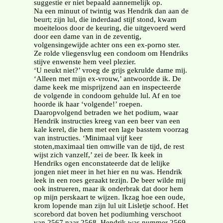
suggestie er niet bepaald aannemelijk op.
Na een minuut of twintig was Hendrik dan aan de
beurt; zijn lul, die inderdaad stijf stond, kwam
moeiteloos door de keuring, die uitgevoerd werd
door een dame van in de zeventig,
volgensingewijde achter ons een ex-porno ster.
Ze rolde vliegensvlug een condoom om Hendriks
stijve enwenste hem veel plezier.
‘U neukt niet?’ vroeg de grijs gekrulde dame mij.
‘Alleen met mijn ex-vrouw,’ antwoordde ik. De
dame keek me misprijzend aan en inspecteerde
de volgende in condoom gehulde lul. Af en toe
hoorde ik haar ‘volgende!’ roepen.
Daaropvolgend betraden we het podium, waar
Hendrik instructies kreeg van een beer van een
kale kerel, die hem met een lage basstem voorzag
van instructies. ‘Minimaal vijf keer
stoten,maximaal tien omwille van de tijd, de rest
wijst zich vanzelf,’ zei de beer. Ik keek in
Hendriks ogen enconstateerde dat de lelijke
jongen niet meer in het hier en nu was. Hendrik
leek in een roes geraakt tezijn. De beer wilde mij
ook instrueren, maar ik onderbrak dat door hem
op mijn perskaart te wijzen. Ikzag hoe een oude,
krom lopende man zijn lul uit Lisletje schoof. Het
scorebord dat boven het podiumhing verschoot
van 2567 naar 2568. Hendrik was nummer 2569