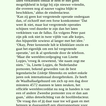
laten verkleinen omdat ie hem er met geen
mogelijkheid in krijgt bij zijn nieuwe vriendin,
die overeen nog al nauwe vagina blijkt te
beschikken,’ aldus de eindredacteur.
‘Kan zij geen kut vergrotende operatie ondergaan
dan, of zichzelf met een forse komkommer ‘Dat
weet ik niet, maar kut vergrotende operaties
schijnen veel duurder te zijn dan het laten
verkleinen van de fallus. En volgens Peter past
zijn pik ook niet in twee vijfde van alle kutjes,
dus hijspeelde sowieso al langer met het idee.’
‘Okay, Peter kennende lult ie klinkklare onzin en
gaat het eigenlijk om een lul vergrotende
operatie,’ zei ik al sprekende door de telefoon.
‘Maar die wereldrecordpoging van Lisette
Lopjes,’vroeg ik onwetend, ‘die naam zegt me
niets.’ ‘Ja, Lisette Lopjes, de Nederlandse
pornoster, bekend geworden van de best
legendarische
Lisletje
filmreeks en sedert enkele
jaren ook internationaal doorgebroken. Ze heeft
de Waalhallaafgehuurd om zich op een dag door
minstens 4572 mannen te laten neuken, het
officiële wereldrecorddat nu nog in handen is van
een of andere Zweedse pornoster zou er dan aan
gaan,’ aldus detoelichting van de hoofdredacteur.
‘De vraag dus of jij daar naar toe wil gaan en met
hetgeen je daaraantreft een sfeerrapportage voor