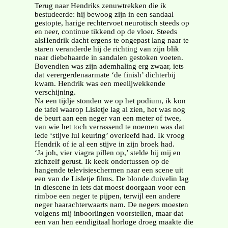
Terug naar Hendriks zenuwtrekken die ik
bestudeerde: hij bewoog zijn in een sandaal
gestopte, harige rechtervoet neurotisch steeds op
en neer, continue tikkend op de vloer. Steeds
alsHendrik dacht ergens te ongepast lang naar te
staren veranderde hij de richting van zijn blik
naar diebehaarde in sandalen gestoken voeten.
Bovendien was zijn ademhaling erg zwaar, iets
dat verergerdenaarmate ‘de finish’ dichterbij
kwam. Hendrik was een meelijwekkende
verschijning.
Na een tijdje stonden we op het podium, ik kon
de tafel waarop Lisletje lag al zien, het was nog
de beurt aan een neger van een meter of twee,
van wie het toch verrassend te noemen was dat
iede ‘stijve lul keuring’ overleefd had. Ik vroeg
Hendrik of ie al een stijve in zijn broek had.
‘Ja joh, vier viagra pillen op,’ stelde hij mij en
zichzelf gerust. Ik keek ondertussen op de
hangende televisieschermen naar een scene uit
een van de Lisletje films. De blonde duivelin lag
in diescene in iets dat moest doorgaan voor een
rimboe een neger te pijpen, terwijl een andere
neger haarachterwaarts nam. De negers moesten
volgens mij inboorlingen voorstellen, maar dat
een van hen eendigitaal horloge droeg maakte die