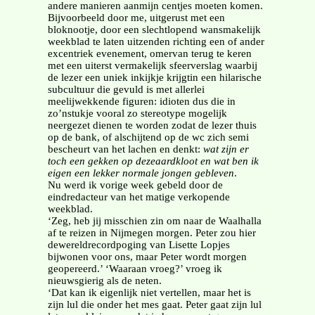
andere manieren aanmijn centjes moeten komen.
Bijvoorbeeld door me, uitgerust met een
bloknootje, door een slechtlopend wansmakelijk
weekblad te laten uitzenden richting een of ander
excentriek evenement, omervan terug te keren
met een uiterst vermakelijk sfeerverslag waarbij
de lezer een uniek inkijkje krijgtin een hilarische
subcultuur die gevuld is met allerlei
meelijwekkende figuren: idioten dus die in
zo’nstukje vooral zo stereotype mogelijk
neergezet dienen te worden zodat de lezer thuis
op de bank, of alschijtend op de wc zich semi
bescheurt van het lachen en denkt:
wat zijn er
toch een gekken op dezeaardkloot en wat ben ik
eigen een lekker normale jongen gebleven
.
Nu werd ik vorige week gebeld door de
eindredacteur van het matige verkopende
weekblad.
‘Zeg, heb jij misschien zin om naar de Waalhalla
af te reizen in Nijmegen morgen. Peter zou hier
dewereldrecordpoging van Lisette Lopjes
bijwonen voor ons, maar Peter wordt morgen
geopereerd.’ ‘Waaraan vroeg?’ vroeg ik
nieuwsgierig als de neten.
‘Dat kan ik eigenlijk niet vertellen, maar het is
zijn lul die onder het mes gaat. Peter gaat zijn lul