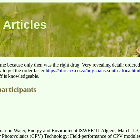
 Articles
 time because only then was the right drug. Very revealing detail: ordere
to get the order faster
https://africarx.co.za/buy-cialis-south-africa.htm
aff is knowledgeable.
participants
minar on Water, Energy and Environment ISWEE’11 Algiers, March 1-3,
tor Photovoltaics (CPV) Technology: Field-performance of CPV modul