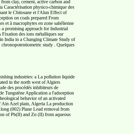
 from clay, cement, active carbon and
rgla Caractérisation physico-chimique des
ant le Chitosane et l'Alun Effect of
sorption on coals prepared From
tes et à macrophytes en zone sahélienne
a promising approach for Industrial
 Fixation des ions métalliques sur
 in India in a Changing Climate Study of
s: chronopotentiometric study . Quelques
ishing industries: a La pollution liquide
ated in the north west of Algiers
tude des procédés inhibiteurs de
de Tungstène Application a l'adsorption
eological behavior of an activated
of Ain Azel plain, Algeria La production
 Along (002) Plane Lead removal from
ion of Pb(II) and Zn (II) from aqueous