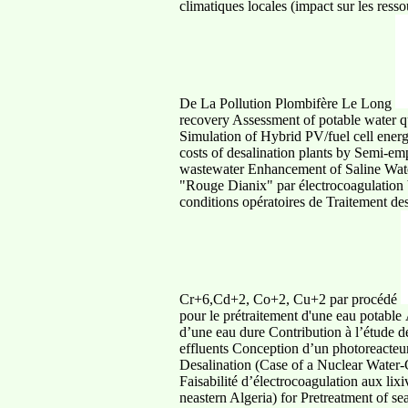
climatiques locales (impact sur les ress
De La Pollution Plombifère Le Long
recovery Assessment of potable water 
Simulation of Hybrid PV/fuel cell ener
costs of desalination plants by Semi-em
wastewater Enhancement of Saline Water
"Rouge Dianix" par électrocoagulation b
conditions opératoires de Traitement de
Cr+6,Cd+2, Co+2, Cu+2 par procédé
pour le prétraitement d'une eau potable
d’une eau dure Contribution à l’étude de
effluents Conception d’un photoreacteur
Desalination (Case of a Nuclear Water-
Faisabilité d’électrocoagulation aux li
neastern Algeria) for Pretreatment of se