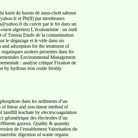
 du karst du bassin de zana-chott saboun
@yahoo.fr et Pb(II) par membranes
@yahoo.fr du cuivre par le fer dans un
-ouest algerien) L’écotourisme : un outil
t of Tunisia Etude de la contamination
sur le dégazage et le vide dans un
n and adsorption for the treatment of
 organiques azotees presentes dans les
onnementales Environmental Management
mentale : analyse critique Fixation de
n by hydrous iron oxide freshly
 phosphore dans les sediments d’un
 of linear and non-linear method of
 landfill leachate by electrocoagulation
ence géométrique des électrodes d’un
 effluents gazeux. Quality & quantity
ression de l’ensablement Valorisation du
naerobic digestion of waste organic