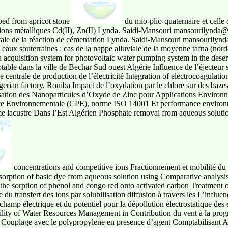
ped from apricot stone
du mio-plio-quaternaire et celle
es ions métalliques Cd(II), Zn(II) Lynda. Saidi-Mansouri mansourilynda
ale de la réaction de cémentation Lynda. Saidi-Mansouri mansourilynda
 eaux souterraines : cas de la nappe alluviale de la moyenne tafna (nord
acquisition system for photovoltaic water pumping system in the deser
able dans la ville de Bechar Sud ouest Algérie Influence de l’éjecteur 
centrale de production de l’électricité Integration of electrocoagulatio
erian factory, Rouiba Impact de l’oxydation par le chlore sur des bazes
érisation des Nanoparticules d’Oxyde de Zinc pour Applications Envir
ce Environnementale (CPE), norme ISO 14001 Et performance environne
me lacustre Dans l’Est Algérien Phosphate removal from aqueous solutio
concentrations and competitive ions Fractionnement et mobilité du
sorption of basic dye from aqueous solution using Comparative analysis
the sorption of phenol and congo red onto activated carbon Treatment of
 du transfert des ions par solubilisation diffusion à travers les L’influ
 champ électrique et du potentiel pour la dépollution électrostatique des
ility of Water Resources Management in Contribution du vent à la prog
r Couplage avec le polypropylene en presence d’agent Comptabilisant A