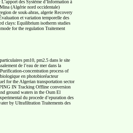
 L’apport des Système d’Information à
 Mina (Algérie nord occidentale)
 region de souk-ahras, algerie Recovery
valuation et variation temporelle des
d clays: Equilibrium isotherm studies
mode for the regulation Traitement
particulaires pm10, pm2.5 dans le site
ssalement de l’eau de mer dans la
Purification-concentration process of
e biologique en photobioréacteur
l for the Algerian transportation sector
G IN Tracking Offline conversion
e and ground waters in the Oum El
experimental du procede d’epuration des
ter by Ultrafiltration Traitements des