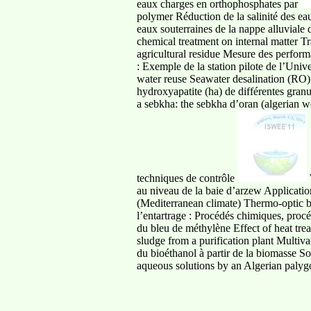
eaux charges en orthophosphates par
polymer Réduction de la salinité des eau
eaux souterraines de la nappe alluviale
chemical treatment on internal matter T
agricultural residue Mesure des perfor
: Exemple de la station pilote de l’U
water reuse Seawater desalination (RO) 
hydroxyapatite (ha) de différentes gran
a sebkha: the sebkha d’oran (algerian we
techniques de contrôle
au niveau de la baie d’arzew Application
(Mediterranean climate) Thermo-optic beh
l’entartrage : Procédés chimiques, proc
du bleu de méthylène Effect of heat tr
sludge from a purification plant Multiva
du bioéthanol à partir de la biomasse 
aqueous solutions by an Algerian palygo