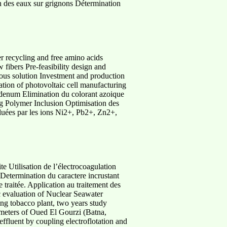
ion des eaux sur grignons Détermination
er recycling and free amino acids
ibers Pre-feasibility design and
eous solution Investment and production
ation of photovoltaic cell manufacturing
bdenum Elimination du colorant azoique
ng Polymer Inclusion Optimisation des
lluées par les ions Ni2+, Pb2+, Zn2+,
te Utilisation de l’électrocoagulation
Determination du caractere incrustant
 traitée. Application au traitement des
c evaluation of Nuclear Seawater
ng tobacco plant, two years study
rameters of Oued El Gourzi (Batna,
effluent by coupling electroflotation and