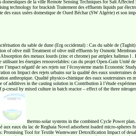
s domestiques de la ville Remote Sensing Techniques for Salt Affected
ising technology for brackish Traitement des effluents liquids par électr
ante des eaux usées domestique de Oued Béchar (SW Algérie) et son impa
actérisation du sable de dune (Erg occidental) : Cas du sable de (Taghit
ation of olive mill Treatment of olive mill effluents by Osmotic Membran
Absorption des metaux lourds (zinc et chrome) par atriplex halimus l . E
e utilisant les énergies renouvelables: cas du projet Open-Gain Unité 
duire l’impact négatif de ses rejets sur l’écosysteme marin Economic Stu
ion on Impact des rejets urbains sur la qualité des eaux souterraines d
ution anthropique. Qualité physico-chimique des eaux souterraines en mi
of additives in the casting solution in Contribution à l’étude expériment
of p-cresol by mixed culture in batch reactor – effect of the three nitr
thermo-solar systems in the combined Cycle Power plan.
é aux eaux du lac de Reghaia Novel adsorbent loaded micro-spheres fo
Promising Tool for Textile Wastewater Detoxification Impact of desal