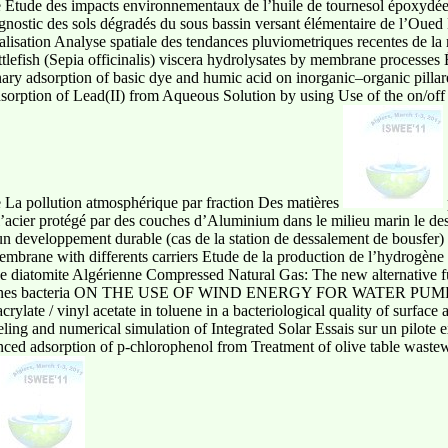
 Etude des impacts environnementaux de l’huile de tournesol époxydée
agnostic des sols dégradés du sous bassin versant élémentaire de l’Oued
isation Analyse spatiale des tendances pluviometriques recentes de la
lefish (Sepia officinalis) viscera hydrolysates by membrane processes É
ry adsorption of basic dye and humic acid on inorganic–organic pillare
orption of Lead(II) from Aqueous Solution by using Use of the on/off 
e La pollution atmosphérique par fraction Des matières
 l’acier protégé par des couches d’Aluminium dans le milieu marin le de
’un developpement durable (cas de la station de dessalement de bousfer) 
 membrane with differents carriers Etude de la production de l’hydrogèn
une diatomite Algérienne Compressed Natural Gas: The new alternative fue
hthones bacteria ON THE USE OF WIND ENERGY FOR WATER PUMPIN
rylate / vinyl acetate in toluene in a bacteriological quality of surfac
ing and numerical simulation of Integrated Solar Essais sur un pilote 
nced adsorption of p-chlorophenol from Treatment of olive table wastewa