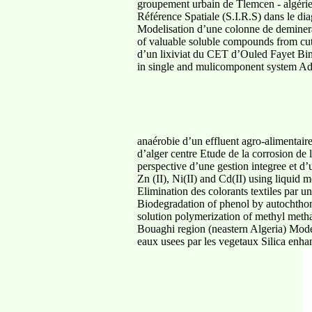
groupement urbain de Tlemcen - algérie
Référence Spatiale (S.I.R.S) dans le di
Modelisation d’une colonne de demineral
of valuable soluble compounds from cutt
d’un lixiviat du CET d’Ouled Fayet Bina
in single and mulicomponent system Ads
anaérobie d’un effluent agro-alimentair
d’alger centre Etude de la corrosion de
perspective d’une gestion integree et d
Zn (II), Ni(II) and Cd(II) using liquid
Elimination des colorants textiles par 
Biodegradation of phenol by autoc
solution polymerization of methyl methac
Bouaghi region (neastern Algeria) Model
eaux usees par les vegetaux Silica enha