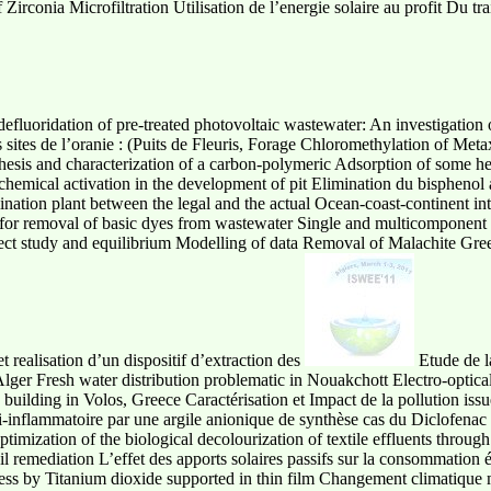
Zirconia Microfiltration Utilisation de l’energie solaire au profit Du tr
efluoridation of pre-treated photovoltaic wastewater: An investigation o
 sites de l’oranie : (Puits de Fleuris, Forage Chloromethylation of Met
thesis and characterization of a carbon-polymeric Adsorption of some h
hemical activation in the development of pit Elimination du bisphenol 
nation plant between the legal and the actual Ocean-coast-continent int
t for removal of basic dyes from wastewater Single and multicomponent e
ffect study and equilibrium Modelling of data Removal of Malachite Gre
 realisation d’un dispositif d’extraction des
Etude de la
à Alger Fresh water distribution problematic in Nouakchott Electro-opt
uilding in Volos, Greece Caractérisation et Impact de la pollution issue 
ti-inflammatoire par une argile anionique de synthèse cas du Diclofena
ptimization of the biological decolourization of textile effluents thro
oil remediation L’effet des apports solaires passifs sur la consommation é
ss by Titanium dioxide supported in thin film Changement climatique mo