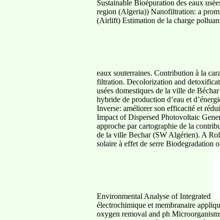
Sustainable Bioépuration des eaux usée
region (Algeria)) Nanofiltration: a prom
(Airlift) Estimation de la charge pollu
eaux souterraines. Contribution à la car
filtration. Decolorization and detoxific
usées domestiques de la ville de Béchar 
hybride de production d’eau et d’énergi
Inverse: améliorer son efficacité et ré
Impact of Dispersed Photovoltaic Generat
approche par cartographie de la contrib
de la ville Bechar (SW Algérien). A Role 
solaire à effet de serre Biodegradation 
Environmental Analyse of Integrated
électrochimique et membranaire appliqu
oxygen removal and ph Microorganisms: 