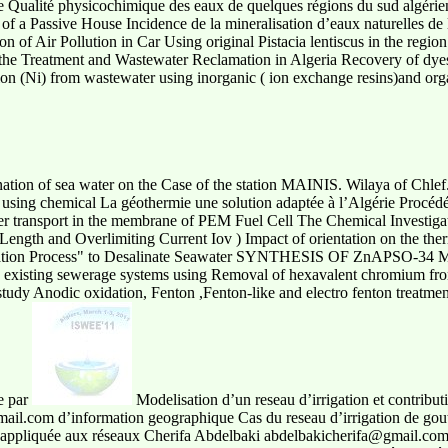
 Qualité physicochimique des eaux de quelques régions du sud algérien
f a Passive House Incidence de la mineralisation d’eaux naturelles de l
n of Air Pollution in Car Using original Pistacia lentiscus in the regi
he Treatment and Wastewater Reclamation in Algeria Recovery of dyes
tion (Ni) from wastewater using inorganic ( ion exchange resins)and o
ation of sea water on the Case of the station MAINIS. Wilaya of Chlef.
4 using chemical La géothermie une solution adaptée à l’Algérie Procéd
er transport in the membrane of PEM Fuel Cell The Chemical Investiga
u Length and Overlimiting Current Iov ) Impact of orientation on the the
esalination Process" to Desalinate Seawater SYNTHESIS OF ZnA
xisting sewerage systems using Removal of hexavalent chromium fro
study Anodic oxidation, Fenton ,Fenton-like and electro fenton treatme
ue par
Modelisation d’un reseau d’irrigation et contribut
il.com d’information geographique Cas du reseau d’irrigation de goutt
 appliquée aux réseaux Cherifa Abdelbaki abdelbakicherifa@gmail.com