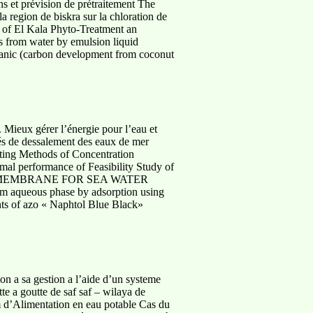
s et prévision de prétraitement The
a region de biskra sur la chloration de
on of El Kala Phyto-Treatment an
 from water by emulsion liquid
rganic (carbon development from coconut
 Mieux gérer l’énergie pour l’eau et
és de dessalement des eaux de mer
ting Methods of Concentration
rmal performance of Feasibility Study of
PSO-34 MEMBRANE FOR SEA WATER
m aqueous phase by adsorption using
nts of azo « Naphtol Blue Black»
ion a sa gestion a l’aide d’un systeme
e a goutte de saf saf – wilaya de
 d’Alimentation en eau potable Cas du