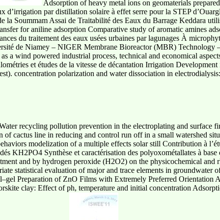
Adsorption of heavy metal ions on geomaterials prepared
x d’irrigation par distillation solaire à effet serre pour la STEP d’Oua
 de la Soummam Assai de Traitabilité des Eaux du Barrage Keddara utilis
ransfer for aniline adsorption Comparative study of aromatic amines ad
mances du traitement des eaux usées urbaines par lagunages À microphy
niversité de Niamey – NIGER Membrane Bioreactor (MBR) Technology – 
as a wind powered industrial process, technical and economical aspects
ulométries et études de la vitesse de décantation Irrigation Development
st). concentration polarization and water dissociation in electrodialysi
Water recycling pollution prevention in the electroplating and surface fin
 of cactus line in reducing and control run off in a small watershed situ
aviors modelization of a multiple effects solar still Contribution à l’é
édés KH2PO4 Synthèse et caractérisation des polyoxométallates à base 
eatment and by hydrogen peroxide (H2O2) on the physicochemical and rh
riate statistical evaluation of major and trace elements in groundwater 
Sol–gel Preparation of ZnO Films with Extremely Preferred Orientation
rskite clay: Effect of ph, temperature and initial concentration Adsorpt