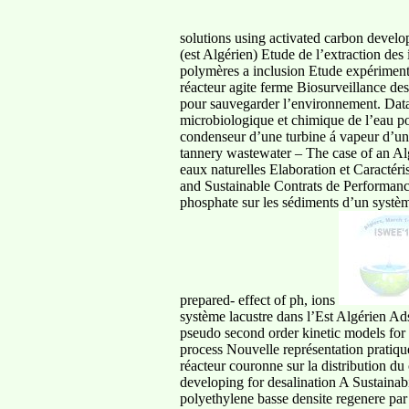
solutions using activated carbon develo
(est Algérien) Etude de l’extraction d
polymères a inclusion Etude expériment
réacteur agite ferme Biosurveillance des
pour sauvegarder l’environnement. Data 
microbiologique et chimique de l’eau pot
condenseur d’une turbine á vapeur d’une 
tannery wastewater – The case of an Alg
eaux naturelles Elaboration et Caract
and Sustainable Contrats de Performan
phosphate sur les sédiments d’un systè
prepared- effect of ph, ions
système lacustre dans l’Est Algérien Ad
pseudo second order kinetic models for 
process Nouvelle représentation pratique
réacteur couronne sur la distribution du
developing for desalination A Sustainab
polyethylene basse densite regenere pa