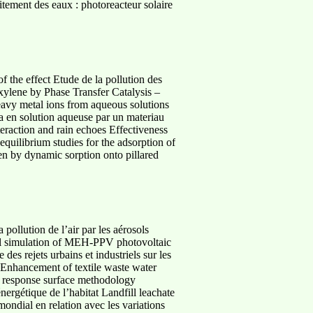
aitement des eaux : photoreacteur solaire
f the effect Etude de la pollution des
axylene by Phase Transfer Catalysis –
eavy metal ions from aqueous solutions
a en solution aqueuse par un materiau
eraction and rain echoes Effectiveness
quilibrium studies for the adsorption of
en by dynamic sorption onto pillared
 pollution de l’air par les aérosols
ical simulation of MEH-PPV photovoltaic
des rejets urbains et industriels sur les
c Enhancement of textile waste water
ugh response surface methodology
nergétique de l’habitat Landfill leachate
ndial en relation avec les variations