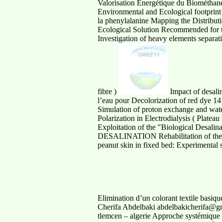
Valorisation Energétique du Biométhane
Environmental and Ecological footprint o
la phenylalanine Mapping the Distributio
Ecological Solution Recommended for t
Investigation of heavy elements separa
fibre )
Impact of desalin
l’eau pour Decolorization of red dye 1
Simulation of proton exchange and wat
Polarization in Electrodialysis ( Platea
Exploitation of the "Biological D
DESALINATION Rehabilitation of the e
peanut skin in fixed bed: Experimental 
Elimination d’un colorant textile basiq
Cherifa Abdelbaki abdelbakicherifa@gma
tlemcen – algerie Approche systémique