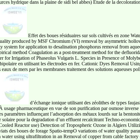
ources hydrique dans la plaine de sidi bel abbes) Etude de la decolorat
Effet des boues résiduaires sur sols cultivés en zone Wat
quality produced by MSF Chromium (VI) removal by asymmetric hollow f
gy system for application to desalination phosphorus removal from aqu
pirical method Coagulation as a post-treatment method for the defluorid
 for Irrigation of Phaseolus Vulgaris L. Species in Presence of Moly
ipolaire en utilisant les électrodes en fer. Cationic Dyes Removal Usi
s eaux de mers par les membranes traitement des solutions aqueuses po
d’échange ionique utilisant des zéolithes de types faujasi
 À usage pharmaceutique en vue de son purification par osmose inverse 
s paramètres influençant l’adsorption des métaux lourds sur la bentonite
 solaire pour la degradation d’un effluent recalcitrant Techno-economi
Cooled Reactor use) Detection of Tropospheric Ozone in Algiers Utilizi
xiviats des boues de forage Spatio-tempO variations of water quality pa
a water using ultrafiltration in an Removal of copper from cable factory 