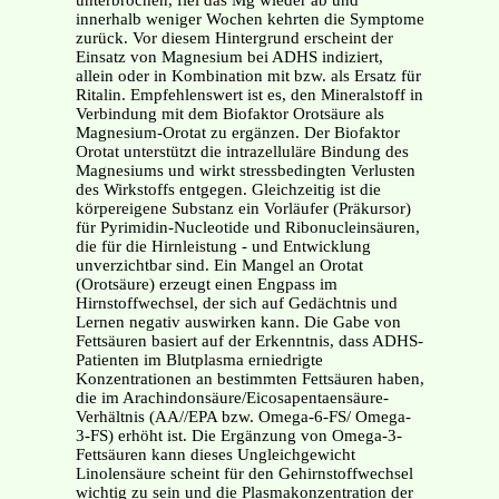
unterbrochen, fiel das Mg wieder ab und
innerhalb weniger Wochen kehrten die Symptome
zurück. Vor diesem Hintergrund erscheint der
Einsatz von Magnesium bei ADHS indiziert,
allein oder in Kombination mit bzw. als Ersatz für
Ritalin. Empfehlenswert ist es, den Mineralstoff in
Verbindung mit dem Biofaktor Orotsäure als
Magnesium-Orotat zu ergänzen. Der Biofaktor
Orotat unterstützt die intrazelluläre Bindung des
Magnesiums und wirkt stressbedingten Verlusten
des Wirkstoffs entgegen. Gleichzeitig ist die
körpereigene Substanz ein Vorläufer (Präkursor)
für Pyrimidin-Nucleotide und Ribonucleinsäuren,
die für die Hirnleistung - und Entwicklung
unverzichtbar sind. Ein Mangel an Orotat
(Orotsäure) erzeugt einen Engpass im
Hirnstoffwechsel, der sich auf Gedächtnis und
Lernen negativ auswirken kann. Die Gabe von
Fettsäuren basiert auf der Erkenntnis, dass ADHS-
Patienten im Blutplasma erniedrigte
Konzentrationen an bestimmten Fettsäuren haben,
die im Arachindonsäure/Eicosapentaensäure-
Verhältnis (AA//EPA bzw. Omega-6-FS/ Omega-
3-FS) erhöht ist. Die Ergänzung von Omega-3-
Fettsäuren kann dieses Ungleichgewicht
Linolensäure scheint für den Gehirnstoffwechsel
wichtig zu sein und die Plasmakonzentration der