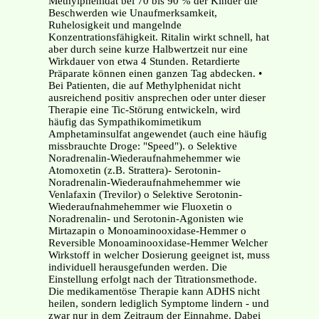
Methylphenidat bei 70 bis 90 % der Kinder die
Beschwerden wie Unaufmerksamkeit,
Ruhelosigkeit und mangelnde
Konzentrationsfähigkeit. Ritalin wirkt schnell, hat
aber durch seine kurze Halbwertzeit nur eine
Wirkdauer von etwa 4 Stunden. Retardierte
Präparate können einen ganzen Tag abdecken. •
Bei Patienten, die auf Methylphenidat nicht
ausreichend positiv ansprechen oder unter dieser
Therapie eine Tic-Störung entwickeln, wird
häufig das Sympathikomimetikum
Amphetaminsulfat angewendet (auch eine häufig
missbrauchte Droge: "Speed"). o Selektive
Noradrenalin-Wiederaufnahmehemmer wie
Atomoxetin (z.B. Strattera)- Serotonin-
Noradrenalin-Wiederaufnahmehemmer wie
Venlafaxin (Trevilor) o Selektive Serotonin-
Wiederaufnahmehemmer wie Fluoxetin o
Noradrenalin- und Serotonin-Agonisten wie
Mirtazapin o Monoaminooxidase-Hemmer o
Reversible Monoaminooxidase-Hemmer Welcher
Wirkstoff in welcher Dosierung geeignet ist, muss
individuell herausgefunden werden. Die
Einstellung erfolgt nach der Titrationsmethode.
Die medikamentöse Therapie kann ADHS nicht
heilen, sondern lediglich Symptome lindern - und
zwar nur in dem Zeitraum der Einnahme. Dabei