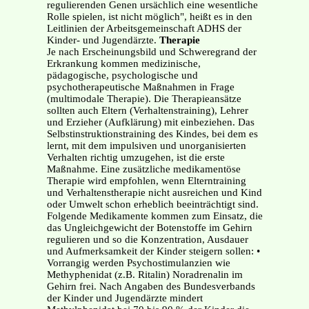
regulierenden Genen ursächlich eine wesentliche
Rolle spielen, ist nicht möglich", heißt es in den
Leitlinien der Arbeitsgemeinschaft ADHS der
Kinder- und Jugendärzte.
Therapie
Je nach Erscheinungsbild und Schweregrand der
Erkrankung kommen medizinische,
pädagogische, psychologische und
psychotherapeutische Maßnahmen in Frage
(multimodale Therapie). Die Therapieansätze
sollten auch Eltern (Verhaltenstraining), Lehrer
und Erzieher (Aufklärung) mit einbeziehen. Das
Selbstinstruktionstraining des Kindes, bei dem es
lernt, mit dem impulsiven und unorganisierten
Verhalten richtig umzugehen, ist die erste
Maßnahme. Eine zusätzliche medikamentöse
Therapie wird empfohlen, wenn Elterntraining
und Verhaltenstherapie nicht ausreichen und Kind
oder Umwelt schon erheblich beeinträchtigt sind.
Folgende Medikamente kommen zum Einsatz, die
das Ungleichgewicht der Botenstoffe im Gehirn
regulieren und so die Konzentration, Ausdauer
und Aufmerksamkeit der Kinder steigern sollen: •
Vorrangig werden Psychostimulanzien wie
Methyphenidat (z.B. Ritalin) Noradrenalin im
Gehirn frei. Nach Angaben des Bundesverbands
der Kinder und Jugendärzte mindert