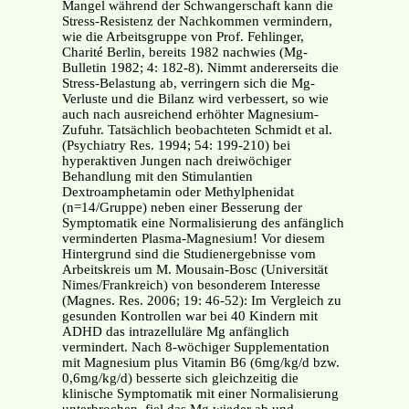
Mangel während der Schwangerschaft kann die
Stress-Resistenz der Nachkommen vermindern,
wie die Arbeitsgruppe von Prof. Fehlinger,
Charité Berlin, bereits 1982 nachwies (Mg-
Bulletin 1982; 4: 182-8). Nimmt andererseits die
Stress-Belastung ab, verringern sich die Mg-
Verluste und die Bilanz wird verbessert, so wie
auch nach ausreichend erhöhter Magnesium-
Zufuhr. Tatsächlich beobachteten Schmidt et al.
(Psychiatry Res. 1994; 54: 199-210) bei
hyperaktiven Jungen nach dreiwöchiger
Behandlung mit den Stimulantien
Dextroamphetamin oder Methylphenidat
(n=14/Gruppe) neben einer Besserung der
Symptomatik eine Normalisierung des anfänglich
verminderten Plasma-Magnesium! Vor diesem
Hintergrund sind die Studienergebnisse vom
Arbeitskreis um M. Mousain-Bosc (Universität
Nimes/Frankreich) von besonderem Interesse
(Magnes. Res. 2006; 19: 46-52): Im Vergleich zu
gesunden Kontrollen war bei 40 Kindern mit
ADHD das intrazelluläre Mg anfänglich
vermindert. Nach 8-wöchiger Supplementation
mit Magnesium plus Vitamin B6 (6mg/kg/d bzw.
0,6mg/kg/d) besserte sich gleichzeitig die
klinische Symptomatik mit einer Normalisierung