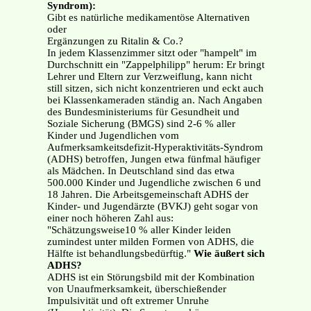
Syndrom):
Gibt es natürliche medikamentöse Alternativen
oder
Ergänzungen zu Ritalin & Co.?
In jedem Klassenzimmer sitzt oder "hampelt" im
Durchschnitt ein "Zappelphilipp" herum: Er bringt
Lehrer und Eltern zur Verzweiflung, kann nicht
still sitzen, sich nicht konzentrieren und eckt auch
bei Klassenkameraden ständig an. Nach Angaben
des Bundesministeriums für Gesundheit und
Soziale Sicherung (BMGS) sind 2-6 % aller
Kinder und Jugendlichen vom
Aufmerksamkeitsdefizit-Hyperaktivitäts-Syndrom
(ADHS) betroffen, Jungen etwa fünfmal häufiger
als Mädchen. In Deutschland sind das etwa
500.000 Kinder und Jugendliche zwischen 6 und
18 Jahren. Die Arbeitsgemeinschaft ADHS der
Kinder- und Jugendärzte (BVKJ) geht sogar von
einer noch höheren Zahl aus:
"Schätzungsweise10 % aller Kinder leiden
zumindest unter milden Formen von ADHS, die
Hälfte ist behandlungsbedürftig."
Wie äußert sich
ADHS?
ADHS ist ein Störungsbild mit der Kombination
von Unaufmerksamkeit, überschießender
Impulsivität und oft extremer Unruhe