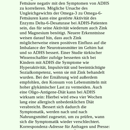
Fettsäure negativ mit den Symptomen von ADHS
zu korrelieren. Mögliche Ursache des
Ungleichgewichts der Omega-3 zu Omega-6-
Fettsäuren kann eine gestörte Aktivität des
Enzyms Delta-6-Desaturase bei ADHS-Patienten
sein, das für seine Aktivität wiederum auch Zink
und Magnesium benötigt. Neuere Erkenntnisse
weisen darauf hin, dass auch Zink
möglicherweise einen positiven Einfluss auf die
Imbalance der Neurotransmitter im Gehirn hat
und so ADHS bessert. Einer Studie türkischer
Wissenschaftler zufolge besserten sich bei
Kindern mit ADHS die Symptome wie
Hyperaktivität, Impulsivität und beeinträchtigte
Sozialkompetenz, wenn sie mit Zink behandelt
wurden. Bei der Ernährung wird außerdem
empfohlen, den Konsum von Lebensmitteln mit
hoher glykämischer Last zu vermeiden. Auch
eine Oligo-Antigene-Diät kann bei ADHS
wirksam sein: Hierbei wird etwa vier Wochen
lang eine allergisch unbedenklichen Diät
verabreicht. Bessert sich dadurch die
Symptomatik, werden nach und nach
Nahrungsmittel zugesetzt, um zu prüfen, wann
sich die Symptomatik wieder verschlechtert.
Korrespondenz-Adresse für Anfragen und Presse: