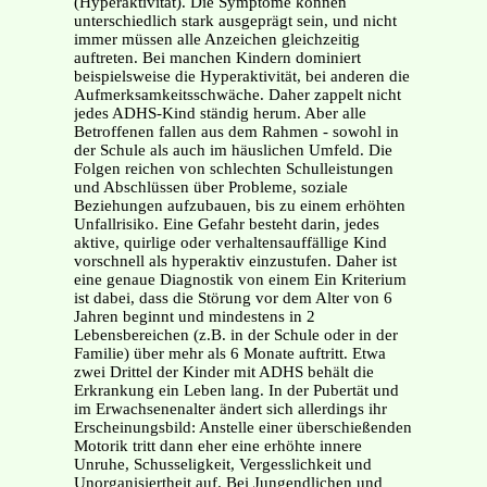
(Hyperaktivität). Die Symptome können
unterschiedlich stark ausgeprägt sein, und nicht
immer müssen alle Anzeichen gleichzeitig
auftreten. Bei manchen Kindern dominiert
beispielsweise die Hyperaktivität, bei anderen die
Aufmerksamkeitsschwäche. Daher zappelt nicht
jedes ADHS-Kind ständig herum. Aber alle
Betroffenen fallen aus dem Rahmen - sowohl in
der Schule als auch im häuslichen Umfeld. Die
Folgen reichen von schlechten Schulleistungen
und Abschlüssen über Probleme, soziale
Beziehungen aufzubauen, bis zu einem erhöhten
Unfallrisiko. Eine Gefahr besteht darin, jedes
aktive, quirlige oder verhaltensauffällige Kind
vorschnell als hyperaktiv einzustufen. Daher ist
eine genaue Diagnostik von einem Ein Kriterium
ist dabei, dass die Störung vor dem Alter von 6
Jahren beginnt und mindestens in 2
Lebensbereichen (z.B. in der Schule oder in der
Familie) über mehr als 6 Monate auftritt. Etwa
zwei Drittel der Kinder mit ADHS behält die
Erkrankung ein Leben lang. In der Pubertät und
im Erwachsenenalter ändert sich allerdings ihr
Erscheinungsbild: Anstelle einer überschießenden
Motorik tritt dann eher eine erhöhte innere
Unruhe, Schusseligkeit, Vergesslichkeit und
Unorganisiertheit auf. Bei Jungendlichen und