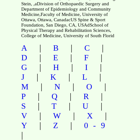
Stein, ,aDivision of Orthopaedic Surgery and
Department of Epidemiology and Community
Medicine,Faculty of Medicine, University of
Ottawa, Ottawa, CanadacUS Spine & Sport
Foundation, San Diego, CA, USAdSchool of
Physical Therapy and Rehabilitation Sciences,
College of Medicine, University of South Florid
|
|
|
A
B
C
|
|
|
D
E
F
|
|
|
G
H
I
|
|
|
J
K
L
|
|
|
M
N
O
|
|
|
P
Q
R
|
|
|
S
T
U
|
|
|
V
W
X
|
|
Y
Z
0-9
|