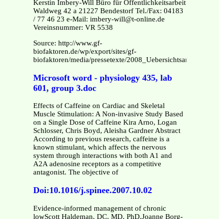
Kerstin Imbery-Will Büro für Öffentlichkeitsarbeit
Waldweg 42 a 21227 Bendestorf Tel./Fax: 04183
/ 77 46 23 e-Mail: imbery-will@t-online.de
Vereinsnummer: VR 5538
Source: http://www.gf-
biofaktoren.de/wp/export/sites/gf-
biofaktoren/media/pressetexte/2008_UebersichtsarbeitADHS
Microsoft word - physiology 435, lab
601, group 3.doc
Effects of Caffeine on Cardiac and Skeletal
Muscle Stimulation: A Non-invasive Study Based
on a Single Dose of Caffeine Kira Arno, Logan
Schlosser, Chris Boyd, Aleisha Gardner Abstract
According to previous research, caffeine is a
known stimulant, which affects the nervous
system through interactions with both A1 and
A2A adenosine receptors as a competitive
antagonist. The objective of
Doi:10.1016/j.spinee.2007.10.02
Evidence-informed management of chronic
lowScott Haldeman, DC, MD, PhD,Joanne Borg-