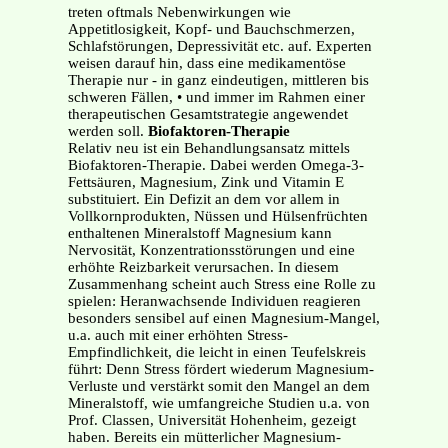
treten oftmals Nebenwirkungen wie
Appetitlosigkeit, Kopf- und Bauchschmerzen,
Schlafstörungen, Depressivität etc. auf. Experten
weisen darauf hin, dass eine medikamentöse
Therapie nur - in ganz eindeutigen, mittleren bis
schweren Fällen, • und immer im Rahmen einer
therapeutischen Gesamtstrategie angewendet
werden soll.
Biofaktoren-Therapie
Relativ neu ist ein Behandlungsansatz mittels
Biofaktoren-Therapie. Dabei werden Omega-3-
Fettsäuren, Magnesium, Zink und Vitamin E
substituiert. Ein Defizit an dem vor allem in
Vollkornprodukten, Nüssen und Hülsenfrüchten
enthaltenen Mineralstoff Magnesium kann
Nervosität, Konzentrationsstörungen und eine
erhöhte Reizbarkeit verursachen. In diesem
Zusammenhang scheint auch Stress eine Rolle zu
spielen: Heranwachsende Individuen reagieren
besonders sensibel auf einen Magnesium-Mangel,
u.a. auch mit einer erhöhten Stress-
Empfindlichkeit, die leicht in einen Teufelskreis
führt: Denn Stress fördert wiederum Magnesium-
Verluste und verstärkt somit den Mangel an dem
Mineralstoff, wie umfangreiche Studien u.a. von
Prof. Classen, Universität Hohenheim, gezeigt
haben. Bereits ein mütterlicher Magnesium-