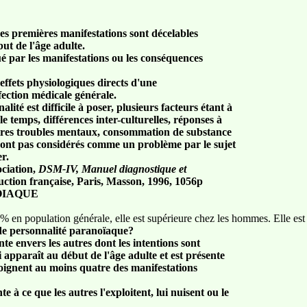
ses premières manifestations sont décelables
ut de l'âge adulte.
é par les manifestations ou les conséquences
ffets physiologiques directs d'une
fection médicale générale.
lité est difficile à poser, plusieurs facteurs étant à
le temps, différences inter-culturelles, réponses à
autres troubles mentaux, consommation de substance
 sont pas considérés comme un problème par le sujet
r.
ociation,
DSM-IV, Manuel diagnostique et
ction française, Paris, Masson, 1996, 1056p
OIAQUE
2 % en population générale, elle est supérieure chez les hommes. Elle es
 de personnalité paranoïaque?
e envers les autres dont les intentions sont
 apparaît au début de l'âge adulte et est présente
oignent au moins quatre des manifestations
nte à ce que les autres l'exploitent, lui nuisent ou le