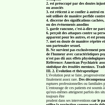
2. est préoccupé par des doutes injusti
ou associés
3. est réticent à se confier à autrui e
soit utilisée de manière perfide contre
4. discerne des significations caché
ou des événements anodins
5. garde rancune, c'est-à-dire ne par
6. perçoit des attaques contre sa pers
apparent pour les autres, et est prom
7. met en doute de manière répétée et s
son partenaire sexuel.
B. Ne survient pas exclusivement pen
de l'humeur avec caractéristiques ps
n'est pas dû aux effets physiologiques
Référence: American Psychiatric ass
statistique des troubles mentaux.
Tradu
III. 2. Evolution et thérapeutique
L'évolution peut se faire, progressiveme
finalement assez rare.
Des décompensat
ruptures professionnelles ou familiales 
L'entourage de ces patients est soumis à
qu'eux-mêmes atteignent parfois des situ
toujours être
prudent dans ses interventions
car le pa
utilise la projection comme mode dé