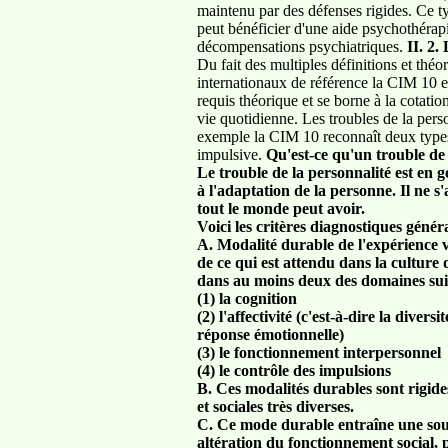
maintenu par des défenses rigides. Ce 
peut bénéficier d'une aide psychothéra
décompensations psychiatriques.
II. 2.
Du fait des multiples définitions et thé
internationaux de référence la CIM 10 
requis théorique et se borne à la cotati
vie quotidienne. Les troubles de la perso
exemple la CIM 10 reconnaît deux types d
impulsive.
Qu'est-ce qu'un trouble de 
Le trouble de la personnalité est en g
à l'adaptation de la personne. Il ne s
tout le monde peut avoir.
Voici les critères diagnostiques génér
A. Modalité durable de l'expérience 
de ce qui est attendu dans la culture 
dans au moins deux des domaines sui
(1) la cognition
(2) l'affectivité (c'est-à-dire la diversit
réponse émotionnelle)
(3) le fonctionnement interpersonnel
(4) le contrôle des impulsions
B. Ces modalités durables sont rigides
et sociales très diverses.
C. Ce mode durable entraîne une souf
altération du fonctionnement social,