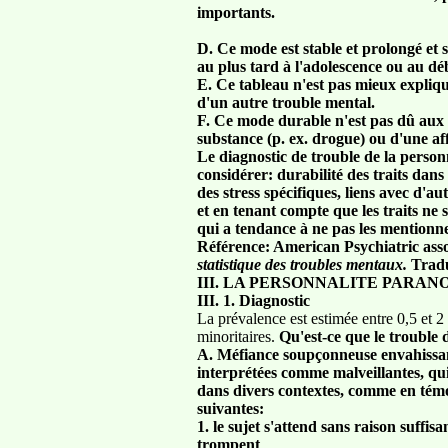
importants.
D. Ce mode est stable et prolongé et 
au plus tard à l'adolescence ou au déb
E. Ce tableau n'est pas mieux expliqu
d'un autre trouble mental.
F. Ce mode durable n'est pas dû aux e
substance (p. ex. drogue) ou d'une af
Le diagnostic de trouble de la personna
considérer: durabilité des traits dans 
des stress spécifiques, liens avec d'
et en tenant compte que les traits ne
qui a tendance à ne pas les mentionne
Référence: American Psychiatric ass
statistique des troubles mentaux.
Tradu
III. LA PERSONNALITE PARAN
III. 1. Diagnostic
La prévalence est estimée entre 0,5 et 
minoritaires.
Qu'est-ce que le trouble
A. Méfiance soupçonneuse envahissant
interprétées comme malveillantes, qui
dans divers contextes, comme en tém
suivantes:
1. le sujet s'attend sans raison suffisa
trompent