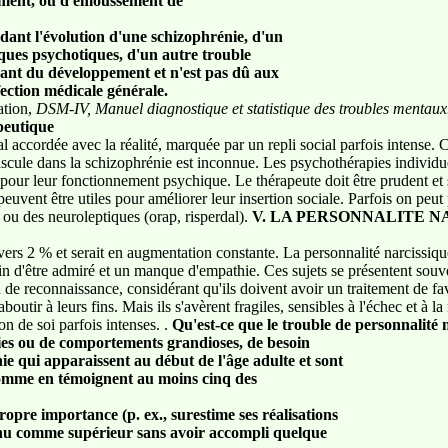
hement, ou d'émoussement de
dant l'évolution d'une schizophrénie, d'un
ques psychotiques, d'un autre trouble
sant du développement et n'est pas dû aux
fection médicale générale.
ation,
DSM-IV, Manuel diagnostique et statistique des troubles mentaux
apeutique
al accordée avec la réalité, marquée par un repli social parfois intense.
ascule dans la schizophrénie est inconnue. Les psychothérapies individue
é pour leur fonctionnement psychique. Le thérapeute doit être prudent et 
peuvent être utiles pour améliorer leur insertion sociale. Parfois on peut
s ou des neuroleptiques (orap, risperdal).
V. LA PERSONNALITE N
vers 2 % et serait en augmentation constante. La personnalité narcissique
n d'être admiré et un manque d'empathie. Ces sujets se présentent souv
n de reconnaissance, considérant qu'ils doivent avoir un traitement de fav
boutir à leurs fins. Mais ils s'avèrent fragiles, sensibles à l'échec et à la
on de soi parfois intenses. .
Qu'est-ce que le trouble de personnalité 
sies ou de comportements grandioses, de besoin
e qui apparaissent au début de l'âge adulte et sont
comme en témoignent au moins cinq des
propre importance (p. ex., surestime ses réalisations
connu comme supérieur sans avoir accompli quelque