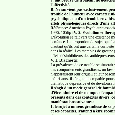
7. fait preuve de froideur, de détac
l'affectivité.
B. Ne survient pas exclusivement pen
trouble de l'humeur avec caractéristi
psychotique ou d'un trouble envahis
effets physiologiques directs d'une af
Référence: American Psychiatric associ
1996, 1056p
IV. 2. Evolution et thér
L'évolution se fait vers une existence m
l'enfance. La proportion de sujets qui b
d'autant qu'ils ont une certaine curiosit
dans la réalité. Les thérapies de groupe 
effets désinhibiteurs des antidépresseur
V. 1. Diagnostic
La prévalence de ce trouble se situerait 
des comportements grandioses, un besoi
n'apparaissent leur orgueil et leur besoi
méprisants, ils feignent l'empathie pour a
thématique dépressive et de dévalorisati
Il s'agit d'un mode général de fantai
d'être admiré et de manque d'empathi
présents dans des contextes divers, 
manifestations suivantes:
1. le sujet a un sens grandiose de sa 
et ses capacités, s'attend à être re