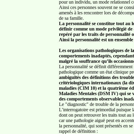
pour un individu, un mode relationnel 
Ainsi ces personnes souvent ne se cons
amenés à les rencontrer lors de décompe
de sa famille.
La personnalité se constitue tout au l
définir comme un mode privilégié de
repéré par les traits de personnalité 
Ainsi la personnalité est un ensemble o
Les organisations pathologiques de la 
comportements inadaptés, cependant 
malgré la souffrance qu’ils occasionn
La personnalité se définit différemment 
pathologique comme un état clinique pr
ambiguïtés des définitions des trouble
critériologiques internationaux
(la di
maladies (CIM 10) et la quatrième éd
Maladies Mentales (DSM IV)
qui se 
des comportements observables inadapt
Le "diagnostic" de trouble de la personnal
L’interrogatoire est primordial puisque
dont on peut retrouver les traits tout au
car une pathologie aiguë peut en accentu
la personnalité, qui sont présentés en se
rappel de définition :