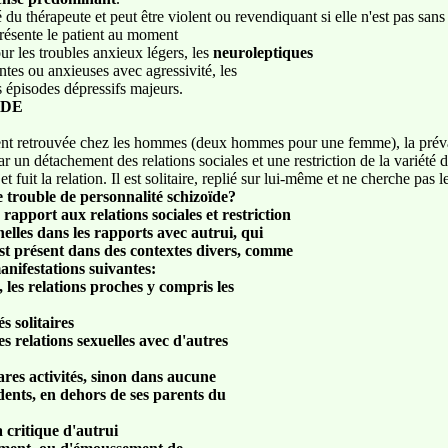
é du thérapeute et peut être violent ou revendiquant si elle n'est pas sans
ésente le patient au moment
r les troubles anxieux légers, les
neuroleptiques
ntes ou anxieuses avec agressivité, les
 épisodes dépressifs majeurs.
IDE
vent retrouvée chez les hommes (deux hommes pour une femme), la préval
ar un détachement des relations sociales et une restriction de la variété
t fuit la relation. Il est solitaire, replié sur lui-même et ne cherche pas 
e trouble de personnalité schizoïde?
pport aux relations sociales et restriction
elles dans les rapports avec autrui, qui
est présent dans des contextes divers, comme
nifestations suivantes:
, les relations proches y compris les
s solitaires
es relations sexuelles avec d'autres
ares activités, sinon dans aucune
dents, en dehors de ses parents du
a critique d'autrui