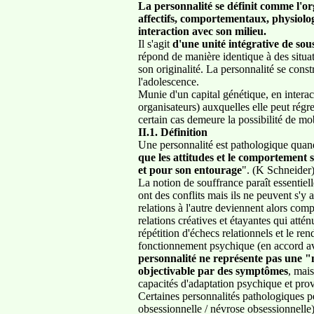
La personnalité se définit comme l'or
affectifs, comportementaux, physiolo
interaction avec son milieu.
Il s'agit
d'une unité intégrative de so
répond de manière identique à des situa
son originalité. La personnalité se cons
l'adolescence.
Munie d'un capital génétique, en interac
organisateurs) auxquelles elle peut régre
certain cas demeure la possibilité de mob
II.1. Définition
Une personnalité est pathologique quan
que les attitudes et le comportement 
et pour son entourage
". (K Schneider
La notion de souffrance paraît essentiel
ont des conflits mais ils ne peuvent s'y
relations à l'autre deviennent alors com
relations créatives et étayantes qui att
répétition d'échecs relationnels et le re
fonctionnement psychique (en accord av
personnalité ne représente pas une 
objectivable par des symptômes
, mais
capacités d'adaptation psychique et pr
Certaines personnalités pathologiques pe
obsessionnelle / névrose obsessionnelle