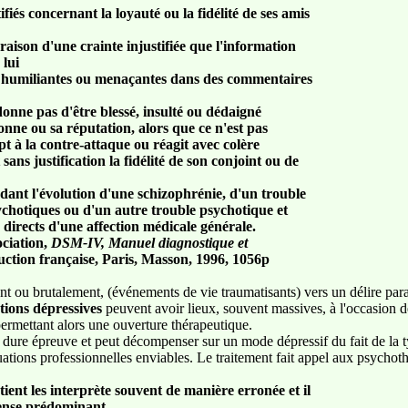
fiés concernant la loyauté ou la fidélité de ses amis
n raison d'une crainte injustifiée que l'information
 lui
es, humiliantes ou menaçantes dans des commentaires
donne pas d'être blessé, insulté ou dédaigné
onne ou sa réputation, alors que ce n'est pas
pt à la contre-attaque ou réagit avec colère
ans justification la fidélité de son conjoint ou de
dant l'évolution d'une schizophrénie, d'un trouble
ychotiques ou d'un autre trouble psychotique et
 directs d'une affection médicale générale.
ociation,
DSM-IV, Manuel diagnostique et
ction française, Paris, Masson, 1996, 1056p
nt ou brutalement, (événements de vie traumatisants) vers un délire para
ions dépressives
peuvent avoir lieux, souvent massives, à l'occasion d
permettant alors une ouverture thérapeutique.
 dure épreuve et peut décompenser sur un mode dépressif du fait de la t
ations professionnelles enviables. Le traitement fait appel aux psychoth
tient les interprète souvent de manière erronée et il
fense prédominant
.