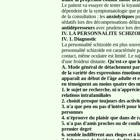
Le patient va essayer de tester la loyaut
dépendent de la symptomatologie que pr
de la consultation : les
anxiolytiques
pou
sédatifs lors des décompensations délira
antidépresseurs
avec prudence lors des
IV. LA PERSONNALITE SCHIZO
IV. 1. Diagnostic
La personnalité schizoïde est plus sou
personnalité schizoïde est caractérisée p
contact, même oculaire est limité. Le suje
d'une froideur distante.
Qu'est-ce que l
A. Mode général de détachement par ra
de la variété des expressions émotionn
apparaît au début de l'âge adulte et 
en témoignent au moins quatre des ma
1. le sujet ne recherche, ni n'apprécie
relations intrafamiliales
2. choisit presque toujours des activité
3. n'a que peu ou pas d'intérêt pour l
personnes
4. n'éprouve du plaisir que dans de r
5. n'a pas d'amis proches ou de confi
premier degré
6. semble indifférent aux éloges et à l