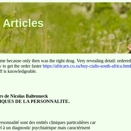
 Articles
 time because only then was the right drug. Very revealing detail: ordere
to get the order faster
https://africarx.co.za/buy-cialis-south-africa.htm
aff is knowledgeable.
s de Nicolas Baltenneck
IQUES DE LA PERSONNALITE.
sonnalité sont des entités cliniques particulières car
el à un diagnostic psychiatrique mais caractérisent