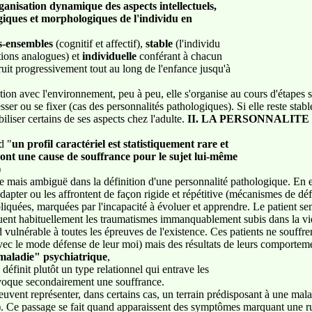
ganisation dynamique des aspects intellectuels,
giques et morphologiques de l'individu en
us-ensembles
(cognitif et affectif),
stable
(l'individu
tions analogues) et
individuelle
conférant à chacun
truit progressivement tout au long de l'enfance jusqu'à
tion avec l'environnement, peu à peu, elle s'organise au cours d'étapes 
sser ou se fixer (cas des personnalités pathologiques). Si elle reste stabl
iliser certains de ses aspects chez l'adulte.
II. LA PERSONNALIT
d "
un profil caractériel est statistiquement rare et
sont une cause de souffrance pour le sujet lui-même
)
le mais ambiguë dans la définition d'une personnalité pathologique. En 
 adapter ou les affrontent de façon rigide et répétitive (mécanismes de dé
pliquées, marquées par l'incapacité à évoluer et apprendre. Le patient s
énuent habituellement les traumatismes immanquablement subis dans la vi
nd vulnérable à toutes les épreuves de l'existence. Ces patients ne souffr
ec le mode défense de leur moi) mais des résultats de leurs comporteme
"maladie" psychiatrique
,
 définit plutôt un type relationnel qui entrave les
ovoque secondairement une souffrance.
uvent représenter, dans certains cas, un terrain prédisposant à une mala
). Ce passage se fait quand apparaissent des symptômes marquant une ru