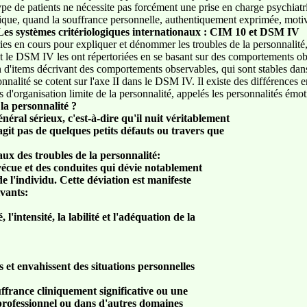
type de patients ne nécessite pas forcément une prise en charge psychi
pique, quand la souffrance personnelle, authentiquement exprimée, mot
Les systèmes critériologiques internationaux : CIM 10 et DSM IV
ories en cours pour expliquer et dénommer les troubles de la personnalité,
et le DSM IV les ont répertoriées en se basant sur des comportements o
on d'items décrivant des comportements observables, qui sont stables dans
nnalité se cotent sur l'axe II dans le DSM IV. Il existe des différences en
'organisation limite de la personnalité, appelés les personnalités émoti
la personnalité ?
énéral sérieux, c'est-à-dire qu'il nuit véritablement
'agit pas de quelques petits défauts ou travers que
aux des troubles de la personnalité:
vécue et des conduites qui dévie notablement
de l'individu. Cette déviation est manifeste
vants:
é, l'intensité, la labilité et l'adéquation de la
 et envahissent des situations personnelles
france cliniquement significative ou une
 professionnel ou dans d'autres domaines