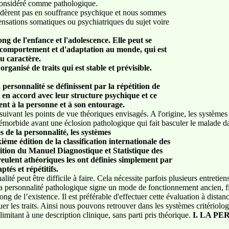
considéré comme pathologique.
idèrent pas en souffrance psychique et nous sommes
nsations somatiques ou psychiatriques du sujet voire
ong de l'enfance et l'adolescence. Elle peut se
 comportement et d'adaptation au monde, qui est
ou caractère.
rganisé de traits qui est stable et prévisible.
personnalité se définissent par la répétition de
en accord avec leur structure psychique et ce
ent à la personne et à son entourage.
suivant les points de vue théoriques envisagés. A l'origine, les systèmes
émorbide avant une éclosion pathologique qui fait basculer le malade d
s de la personnalité, les systèmes
xième édition de la classification internationale des
ition du Manuel Diagnostique et Statistique des
veulent athéoriques les ont définies simplement par
és et répétitifs.
ité peut être difficile à faire. Cela nécessite parfois plusieurs entretien
 la personnalité pathologique signe un mode de fonctionnement ancien, f
 long de l’existence. Il est préférable d'effectuer cette évaluation à dis
er les traits. Ainsi nous pouvons retrouver dans les systèmes critériolo
 limitant à une description clinique, sans parti pris théorique.
I. LA P