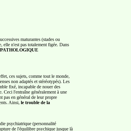
successives maturantes (stades ou
e, elle n'est pas totalement figée. Dans
E PATHOLOGIQUE
effet, ces sujets, comme tout le monde,
fenses non adaptés et stéréotypés). Les
emble fixé, incapable de nouer des
e. Ceci l'entraîne généralement à une
ent pas en général de leur propre
nts. Ainsi,
le trouble de la
die psychiatrique (personnalité
pture de l'équilibre psychique jusque là